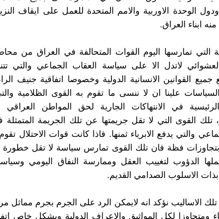
 ودول الوحدة الاوربية والامم المتحدة للعمل على ايقاف النز
منه ابناء العراق.
 التي تمارسها اليوم القوات المتحالفة في العراق من محا
عشوائي لاتدل الا على سياسة العقاب الجماعي والتي تتن
جميع القوانين الانسانية الدولية وخصوصا اتفاقية جنيف الرابعة
لسياسات علينا ان لا ننسى ما تقوم به القوى الظلامية والت
لرئيسية في الانتهاكات الجارية لحق المواطن العراقي 
، تلك القوى التي لا تقل جريمتها عن تلك الجريمة المتمثلة
اعي والتي يدفع الابرياء ثمنها. فاذا كانت قوات الاحتلال تقوم
بتجاوزات فظة فان تلك القوى تمارس سياسة لا تقل خطورة ع
لها الدؤوب لتغييب العقل وممارسة النفاق اليومي وسياسات
بذات الاسلوب الصدامي القديم.
ن تلك الاساليب نؤكد انه لايمكن الرد على الجرم بجرم مماثل م
مياء ومتجاوزا لكل المواثيق والاعراف الدولية وبشكل خاص اتف