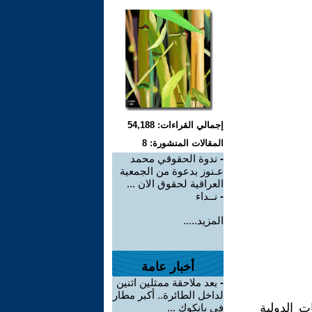
إجمالي القراءات: 54,188
المقالات المنشورة: 8
-
ندوة الحقوقي محمد
عـنوز بدعوة من الجمعية
العراقية لحقوق الان ...
-
نــداء
المزيد.....
أخبار عامة
-
بعد ملاحقة ممثلين اثنين
لداخل الطائرة.. أكبر مطار
ت الدولية
في بانكوك ...