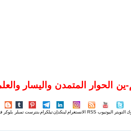
ين الحوار المتمدن واليسار والعلم
وك
التويتر
اليوتيوب
RSS
الانستغرام
لينكدإن
تيلكرام
بنترست
تمبلر
بلوكر
فل