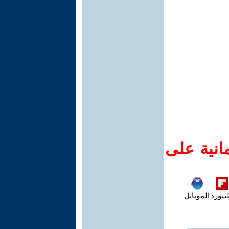
انية على
يبورد
الموبايل