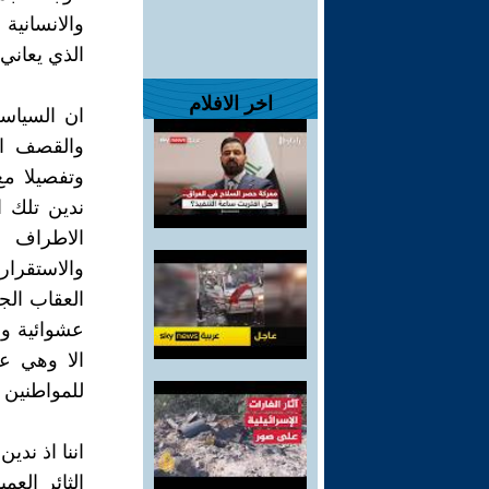
والانسانية
الذي يعاني 
اخر الافلام
ان السياسة
والقصف ال
وتفصيلا مع 
ندين تلك ا
الاطراف ا
والاستقرار
العقاب الجم
عشوائية و
الا وهي عم
للمواطنين 
اننا اذ ندي
الثائر الع