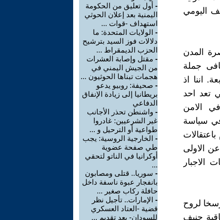
-
أول تعليق من الحكومة
يف اليومي
اليمنية بعد إعلان الحوثي
استهداف -قوات ...
-
الولايات المتحدة: ما
دلالات فوز السيد بترشيح
الحزب الديمقراط ...
صرة المدن
-
مقتل وإصابة العشرات
افى جملة
من الجيش اليمني في
هجمات تبناها الحوثيون ...
. اننا اذ
-
صحيفة: روبيو يدعو
ي تعد احد
بريطانيا إلى زيادة الإنفاق
الدفاعي
في الامن
-
واشنطن تحذر الأجانب
 في سياسة
غير الشرعيين: غادروا
طواعية أو الترحيل و ...
 باعتقالات
-
الخارجية الروسية: يجب
طي صفحة عضوية
ن الاولى
أوكرانيا في الناتو لتحقي
 الاجبار
...
-
سوريا.. قتلى ومصابون
بانفجار عبوة ناسفة داخل
حافلة ركاب صغير ...
-
الإمارات.. تأجيل نظر
رسخا لروح
قضية -العتاد العسكري
اقية جنيف
للسودان- بعد تقديم ...