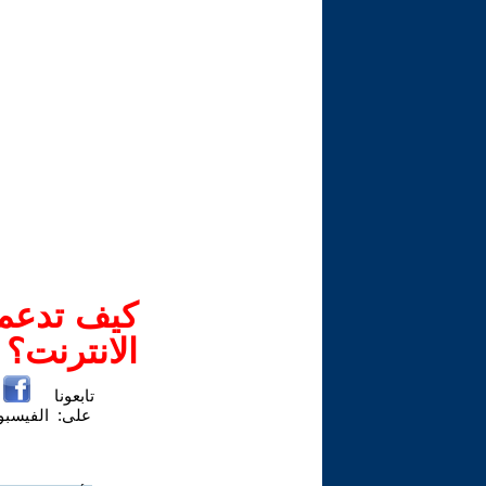
كيف تدعم-
الانترنت؟
تابعونا
على:
الفيسب