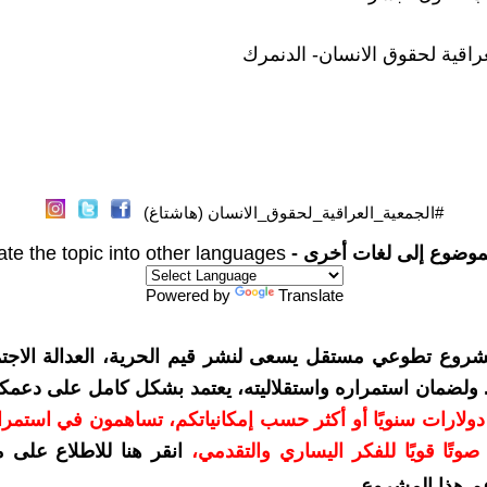
عراقية لحقوق الانسان- الدنمرك
#الجمعية_العراقية_لحقوق_الانسان (هاشتاغ)
موضوع إلى لغات أخرى -
ate the topic into other languages
Powered by
Translate
شروع تطوعي مستقل يسعى لنشر قيم الحرية، العدالة الاجتم
. ولضمان استمراره واستقلاليته، يعتمد بشكل كامل على دعمك
دعمكم بمبلغ 10 دولارات سنويًا أو أكثر حسب إمكانياتكم، تساهمون في استم
وتًا قويًا للفكر اليساري والتقدمي
،
انقر هنا للاطلاع على 
م هذا المشروع
.