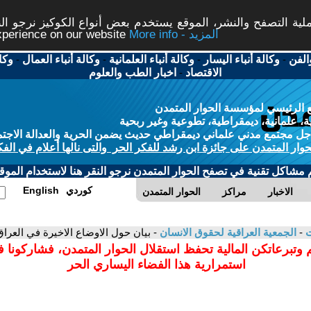
ة التصفح والنشر، الموقع يستخدم بعض أنواع الكوكيز نرجو النق
More info - المزيد
experience on our website
الفن
-
وكالة أنباء اليسار
-
وكالة أنباء العلمانية
-
وكالة أنباء العمال
-
وكا
الاقتصاد
-
اخبار الطب والعلوم
 الرئيسي لمؤسسة الحوار المتمدن
، علمانية، ديمقراطية، تطوعية وغير ربحية
ل مجتمع مدني علماني ديمقراطي حديث يضمن الحرية والعدالة الاجتم
حوار المتمدن على جائزة ابن رشد للفكر الحر والتى نالها أعلام في الفك
م مشاكل تقنية في تصفح الحوار المتمدن نرجو النقر هنا لاستخدام الموقع
كوردي
English
الاخبار
مراكز
الحوار المتمدن
ت
-
الجمعية العراقية لحقوق الانسان
- بيان حول الاوضاع الاخيرة في العراق
 وتبرعاتكن المالية تحفظ استقلال الحوار المتمدن، فشاركونا 
استمرارية هذا الفضاء اليساري الحر