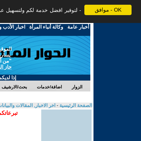
موافق - OK
لتوفير افضل خدمة لكم ولتسهيل عملي
أخبار عامة
-
وكالة أنباء المرأة
-
اخبار الأدب و
الموقع
يسارية
"من أج
حاز ال
إذا لديك
الزوار
اضافة/خدمات
بحث/الارشيف
الصفحة الرئيسية
-
اخر الاخبار, المقالات والبيانا
تبرعاتكم