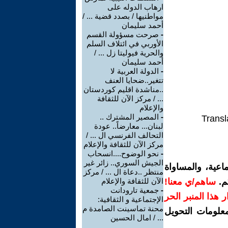
ارهاب الدوله على
مواطنيها / بصدد قضية ... /
أحمد سليمان
-
صرحت مسؤولة القسم
الأوربي في ائتلاف السلم
والحرية فيوليتا زل ... /
أحمد سليمان
-
الدولة العربية لا
تتغير..ضحايا العنف
..مناشدة اقليم كوردستان
... / مركز الآن للثقافة
والإعلام
-
المصير المشترك ..
Transl
لبنان... معارضاً.. عودة
التحالف الفرنسي ال ... /
مركز الآن للثقافة والإعلام
-
نحو الوضوح....انسحاب
الجيش السوري.. زائر غير
اعية، والمساواة
منتظر ..دعاة ال ... / مركز
م.
ساهم/ي معنا!
الآن للثقافة والإعلام
-
جمعية تارودانت
رار هذا المنبر الحر
الإجتماعية و الثقافية:
محنة تماسينت الصامدة م
معلومات التحويل
... / امال الحسين