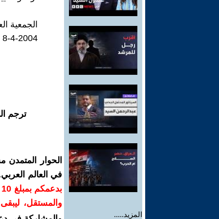
الجمعية ال
8-4-2004
ترجم ال
الحوار المتمدن م
في العالم العربي
ب
والمستقل، ليبقى ص
المزيد.....
والمشاركة في دع