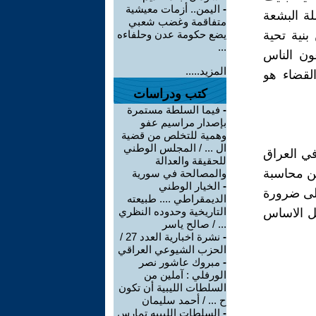
-
اليمن.. أزمات معيشية
لة البشعة
متفاقمة وغضب شعبي
بنية تحية
يضع حكومة عدن وحلفاءه
...
عون الناس
المزيد.....
لقضاء هو
كتب ودراسات
-
فيما السلطة مستمرة
بإصدار مراسيم عفو
وهمية للتخلص من قضية
ال ... / المجلس الوطني
في العراق
للحقيقة والعدالة
من محاسبة
والمصالحة في سورية
-
الخيار الوطني
لى ضرورة
الديمقراطي .... طبيعته
التاريخية وحدوده النظري
مل الاساس
... / صالح ياسر
-
نشرة اخبارية العدد 27 /
الحزب الشيوعي العراقي
-
مبروك عاشور نصر
الورفلي : آملين من
السلطات الليبية أن تكون
ح ... / أحمد سليمان
-
السلطات الليبيه تمارس