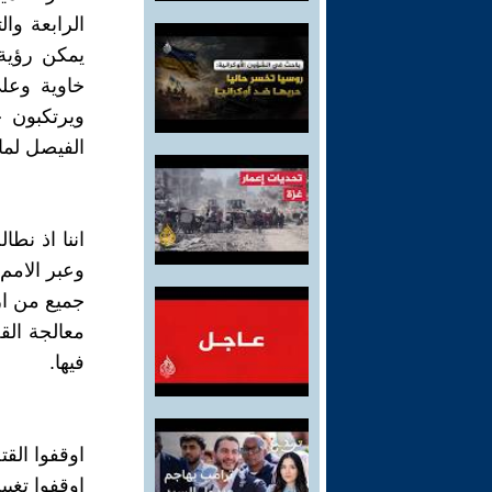
الرابعة وا
يمكن رؤية 
خاوية وعلى
ويرتكبون 
الفيصل لما 
اننا اذ نط
وعبر الامم
جميع من ار
معالجة الق
فيها.
اوقفوا القت
اوقفوا تغي