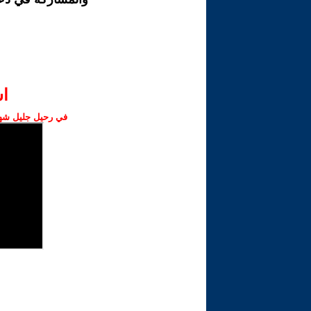
ا‫
في رحيل جليل شهبا