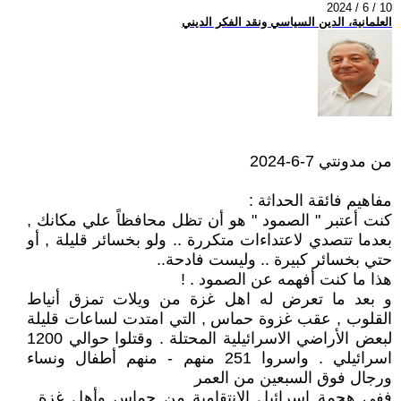
2024 / 6 / 10
العلمانية، الدين السياسي ونقد الفكر الديني
من مدونتي 7-6-2024
مفاهيم فائقة الحداثة :
كنت أعتبر " الصمود " هو أن تظل محافظاً علي مكانك ,
بعدما تتصدي لاعتداءات متكررة .. ولو بخسائر قليلة , أو
حتي بخسائر كبيرة .. وليست فادحة..
هذا ما كنت أفهمه عن الصمود . !
و بعد ما تعرض له اهل غزة من ويلات تمزق أنياط
القلوب , عقب غزوة حماس , التي امتدت لساعات قليلة
لبعض الأراضي الاسرائيلية المحتلة . وقتلوا حوالي 1200
اسرائيلي . واسروا 251 منهم - منهم أطفال ونساء
ورجال فوق السبعين من العمر
ففي هجمة اسرائيل الانتقامية من حماس وأهل غزة .