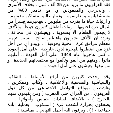
فقد الغزاويون ما يزيد عن 35 ألف قتيل . بخلاف الأسري
. والجرحي والمفقودين و. مع تدمير 80% من
مستشفياتهم ومدارسهم . ودمار غالبية مساكن مدينتهم .
و ارتباك حياة ما يقرب من مليونين , بتهجيرهم قِسراً من
شمال غزة لجنوبها .. ومات أطفال كثيرون جوعاً . والآلاف
لا يجدون الطعام الا بصعوبة , ويعيشون في مجاعة .
وتردد ان الآلاف يشربون ماء غير صالح . بسبب تدمير
معظم مرافق غزة - تحتية وفوقية ! . ويبدو ان من أهل
غزة من اضطروا للهجرة لدول خارجية , علي أمل العودة
.. كمن هاجروا عام 1948- علي أمل العودة .. أغلبهم
ماتوا . ومنهم من ألفوا وتآلفوا مع مجتمعاتهم الجديدة . و
من تبقوا. يعيشون علي أمل العودة ..
وقد وجدت كثيرين من أرفع الأوساط - الثقافية
والسياسية والصحفية والاعلامية . وكُتاب ومفكرين ,
وناشطين بمواقع التواصل الاجتماعي من كل دول
العربفون , من العراق حتي المغرب ( ومن يقيمون منهم
بالخارج ) - بالاضافة لقيادات حماس وأخواتها .. ..
يصفقون بحرارة لشعب غزة ( المنكوب - بعملية ابادة
جماعية - ! ) . ويزفون اليه أجمل التهاني .. بمناسبة :