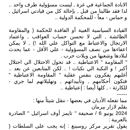
الابادة الجماعية في غزة , ليست مسؤولية طرف واحد ..
لذا فقد طالبنا من قبل , بإحالة كل من قيادتي اسرائيل ,
و حماس - معاً - للمحكمة الدولية ..
القيادة السياسية الغبية أو الفاقدة للحكمة ( والمقاومة
الطائشة , التي لا تحسن حساب العواقب , واعتماد
الارتجال والاعتباط مع التواكل علي الله !) , لا يمكن
اعفاءها من نصف المسؤولية - علي الأقل - عما يحدث
لبلادها وشعبها من ويلات حرب .
" المقاومة " الاعتباطية .. قد تحول الاحتلال الي احتلال
أكبر ! و النكبة الي نكبات ! .. لكن المتابعين عن بعد ..
أغلبهم يفكرون بنفس عقلية " المقاومة الاعتباطية "
فتكون أحكامهم , وتأييداتهم , وتهليلاتهم لما جري -
للكارثة - , كلها أيضا : إعتباطية ..
------
مما تفعله الأديان في بعضها - ننقل شيئاً منها :
بقلم لازار بيرمان
2024 يونيو 6 / صحيفة " تايمز أوف اسرائيل " الصادرة
بالعربية :
يقول تقرير مركز روسينغ : إنه يجب على السلطات (