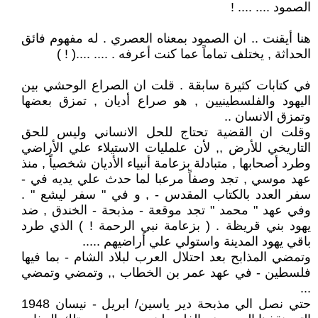
الصمود .... .... !
هنا أيقنت .. ان الصمود بمعناه العصري . له مفهوم فائق
الحداثة , يختلف تماماً عما كنت أعرفه . .... ....( ! )
في كتابات كثيرة سابقة . قلت ان الصراع الوحشي بين
اليهود والفلسطينيين , هو صراع أديان , تمزق بعضها
وتمزق الانسان ..
وقلت ان القضية تحتاج للحل الانساني وليس للحق
التاريخي للأرض ,, لأن علمليات الاستيلاء علي الأراضي
وطرد أصحابها , متبادلة بزعامة أنبياء الأديان شخصياً , منذ
عهد موسي , تجد وصفاً مرعبا لما حدث علي يديه في -
سفر العدد بالكتاب المقدس - , و في " سفر ليشع " .
وفي عهد " محمد " تجد موقعة - مذبحة - الخندق , ضد
يهود بني قريظة . ( بزعامة نبي الرحمة ! ) الذي طرد
باقي يهود المدينة واستولي علي أراضيهم .....
وتمضي المذابح بعد احتلال العرب لبلاد الشام - بما فيها
فلسطين - في عهد عمر بن الخطاب ,, وتمضي وتمضي
...
حتي نصل الي مذبحة دير ياسين/ ابريل - نيسان 1948