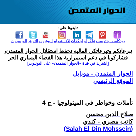
تابعونا على:
بودكاست
بنترست
تيلكرام
لينكدإن
الانستغرام
اليوتيوب
التويتر
الفيسبوك
تبرعاتكم وتبرعاتكن المالية تحفظ استقلال الحوار المتمدن،
فشاركونا في دعم استمرارية هذا الفضاء اليساري الحر
[اشترك في قناة ‫«الحوار المتمدن» على اليوتيوب]
الحوار المتمدن - موبايل
الموقع الرئيسي
تأملات وخواطر في الميثولوجيا - ج 4
صلاح الدين محسن
كاتب مصري - كندي
(Salah El Din Mohssein‏)