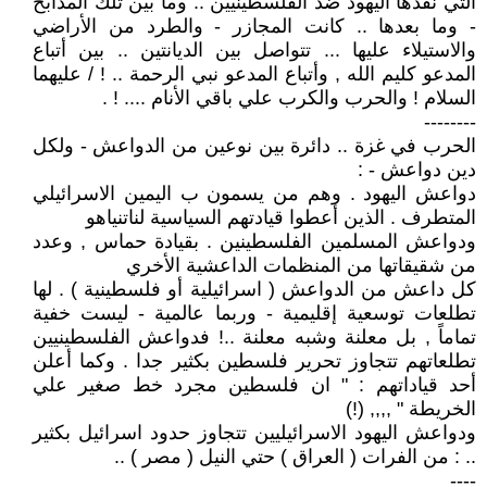
التي نقذها اليهود ضد الفلسطينيين .. وما بين تلك المذابح
- وما بعدها .. كانت المجازر - والطرد من الأراضي
والاستيلاء عليها ... تتواصل بين الديانتين .. بين أتباع
المدعو كليم الله , وأتباع المدعو نبي الرحمة .. ! / عليهما
السلام ! والحرب والكرب علي باقي الأنام .... ! .
--------
الحرب في غزة .. دائرة بين نوعين من الدواعش - ولكل
دين دواعش - :
دواعش اليهود . وهم من يسمون ب اليمين الاسرائيلي
المتطرف . الذين أعطوا قيادتهم السياسية لناتنياهو
ودواعش المسلمين الفلسطينين . بقيادة حماس , وعدد
من شقيقاتها من المنظمات الداعشية الأخري
كل داعش من الدواعش ( اسرائيلية أو فلسطينية ) . لها
تطلعات توسعية إقليمية - وربما عالمية - ليست خفية
تماماً , بل معلنة وشبه معلنة ..! فدواعش الفلسطينيين
تطلعاتهم تتجاوز تحرير فلسطين بكثير جدا . وكما أعلن
أحد قياداتهم : " ان فلسطين مجرد خط صغير علي
الخريطة " ,,,, (!)
ودواعش اليهود الاسرائيليين تتجاوز حدود اسرائيل بكثير
.. : من الفرات ( العراق ) حتي النيل ( مصر ) ..
----