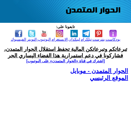
تابعونا على:
بودكاست
بنترست
تيلكرام
لينكدإن
الانستغرام
اليوتيوب
التويتر
الفيسبوك
تبرعاتكم وتبرعاتكن المالية تحفظ استقلال الحوار المتمدن،
فشاركونا في دعم استمرارية هذا الفضاء اليساري الحر
[اشترك في قناة ‫«الحوار المتمدن» على اليوتيوب]
الحوار المتمدن - موبايل
الموقع الرئيسي