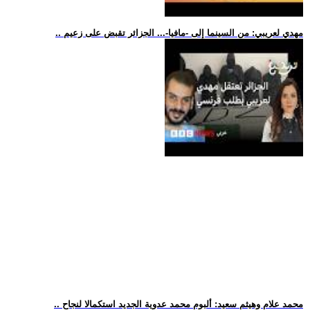
.. مهدي لعريبي: من السينما إلى -مافيا-... الجزائر تقبض على زعيم
.. محمد علام وهيثم سعيد: ألبوم محمد عدوية الجديد استكمالا لنجاح