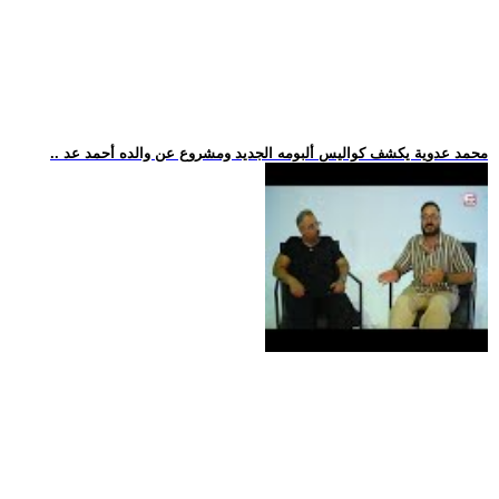
.. محمد عدوية يكشف كواليس ألبومه الجديد ومشروع عن والده أحمد عد