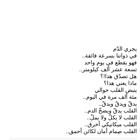
يجري الدّم
في ذواتنا بسرعة فائقة..
فهو يقطع في يوم واحد
تسعة عشر ألف كيلومتر..
هل تصدّق هذا!؟
ماذا يعني هذا؟
ينبض القلب حوالي
مئة ألف مرة في اليوم..
يدقّ ويدقّ ويدقّ..
القلب يدقّ ويضخّ الدم..
القلب لا يكلّ ولا يملّ..
القلب ميكانيكي أخرق..
القلب صِمام أمان لكائن أحمق..