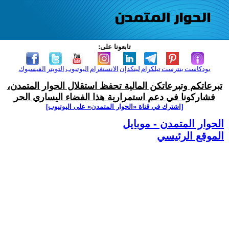
تابعونا على:
بودكاست
بنترست
تيلكرام
لينكدإن
الانستغرام
اليوتيوب
التويتر
الفيسبوك
تبرعاتكم وتبرعاتكن المالية تحفظ استقلال الحوار المتمدن،
فشاركونا في دعم استمرارية هذا الفضاء اليساري الحر
[اشترك في قناة ‫«الحوار المتمدن» على اليوتيوب]
الحوار المتمدن - موبايل
الموقع الرئيسي