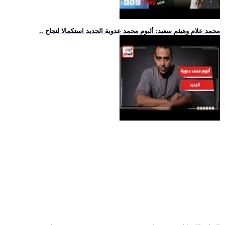
.. محمد علام وهيثم سعيد: ألبوم محمد عدوية الجديد استكمالا لنجاح