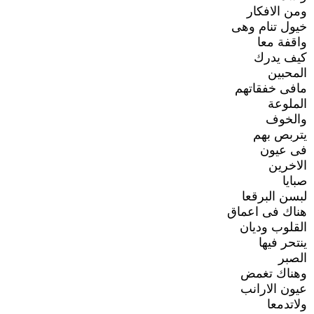
ومن الافكار
خيول تنام وهى
واقفة معا
كيف يدرك
المحبين
مافى خفقاتهم
الملوعة
والخوف
يتربص بهم
فى عيون
الاخرين
صبايا
لبسن البرقعا
هناك فى اعماق
القلوب وديان
ينتحر فيها
الصبر
وهناك تغمض
عيون الارانب
ولاتدمعا