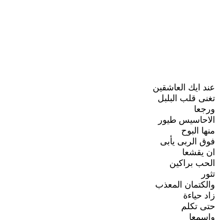
عند ايك العاشقين
تغنى قلب البلبل
ورجعا
الاحاسيس طيور
منها البوح
فوق الربى يأبى
ان يقشعا
الحب براكين
تثور
والكتمان المعذب
زاد حياءة
حتى تكلم
واسمعا