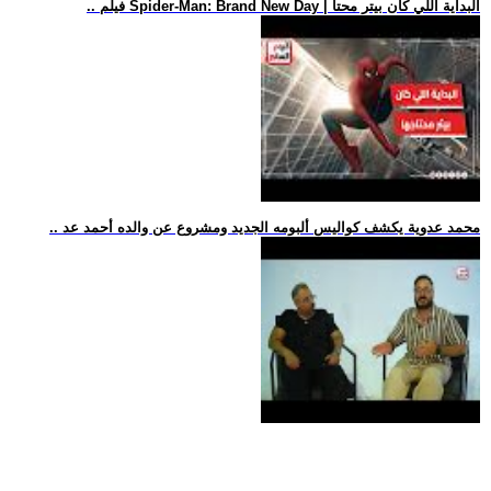
.. فيلم Spider-Man: Brand New Day | البداية اللي كان بيتر محتا
.. محمد عدوية يكشف كواليس ألبومه الجديد ومشروع عن والده أحمد عد