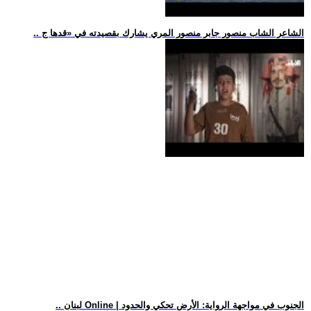
.. الشاعر الشاب منصور جابر منصور المري يشارك بقصيدته في «قدها ج
.. لبنان Online | الجنوب في مواجهة الرواية: الأرض تحكي والحدود