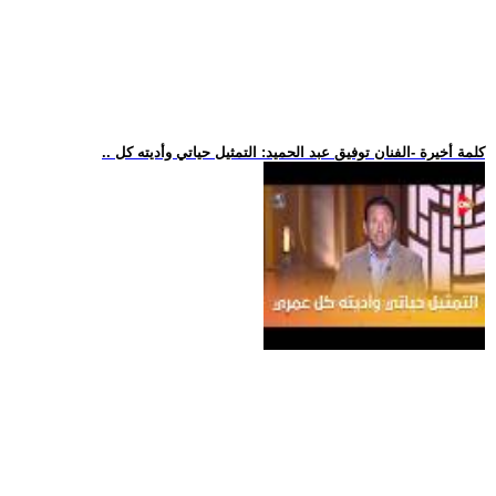
.. كلمة أخيرة -الفنان توفيق عبد الحميد: التمثيل حياتي وأديته كل