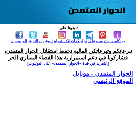
تابعونا على:
بودكاست
بنترست
تيلكرام
لينكدإن
الانستغرام
اليوتيوب
التويتر
الفيسبوك
تبرعاتكم وتبرعاتكن المالية تحفظ استقلال الحوار المتمدن،
فشاركونا في دعم استمرارية هذا الفضاء اليساري الحر
[اشترك في قناة ‫«الحوار المتمدن» على اليوتيوب]
الحوار المتمدن - موبايل
الموقع الرئيسي