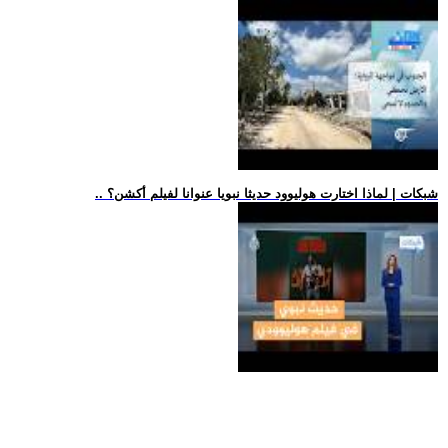
.. شبكات | لماذا اختارت هوليوود حديثا نبويا عنوانا لفيلم أكشن؟