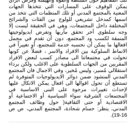
تلك المفاهيم حول السلطة والقوة والهيمنة وفرض الرأي
يمكن الوقوف على المسارات التي تتخذها الجهات
المعنية بالمجتمع المدني أو تلك المنظمات التي تتخذ من
اسمها كمدخل تشريعي للولوج بين الفئات والشرائح
المختلفة داخل المجتمعات، وهي في الحقيقة ليست إلا
وجه سلطوي آخر تحقق مآربها وتفرض ايديولوجيتها
المنمقة لكسب ود المجتمع، دون أن تقدم في مجمل
افعالها ما يمكن أن نحسبه خدمة للمجتمع، أو تغييراً في
الانماط السلوكية بين الافراد والاسر ، فضلاً عن كونها
تحولت في مجتمعاتنا الى مصادر كسب لبعض الافراد
المقربين من الجهات السلطوية على الاغلب ولكن برداء
استقلالي مُسير، وليس مُخير، وفي الاجمال فان المجتمع
المدني المنشود ضمن دوائر الايديولوجيات المتوفرة لم
تستطع أن تحول اقوالها الى افعال يمكن الاتكال عليها
لإحداث تغييرات مرجوة على البنى الاساسية في
المجتمعات الشرقية سواء السياسية أو الاجتماعية أو
الاقتصادية أو حتى الثقافية( حول وظائف المجتمع
المدني، ينظر: حسام شحادة، المجتمع المدني، ص ص
16-19).