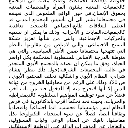
حقوقية ودفاعية لجماعات وفئات معينة في المجتمع
كالجمعيات المعنية بشئون المرأة والمنظمات المعنية
بحقوق الإنسان.في حين الواقع الملموس الذي نعيشه
في مجتمعاتنا يشير الى أن تأسيس المجتمع المدني قد
اعطى للعلاقات طابع،اجتماعي فأصبحت تعاقدية
كالجمعيات،النقابات و الأحزاب، وذلك ما يمكن ان نسميه
بالحركيات الاجتماعية، والتي من شأنها تعزيز شبكة
النسيج الاجتماعي، والتي لامناص من مقارنتها بالنظم
التي تنتهجها مجتمعاتنا ضمن الأطر السياسية، والتي هي
منوطة بالدرجة الاساس للسلطوية المتحكمة بكل اواصر
الحياة، وفق ما يمكن ان نصفه بالمجتمع الأبوي المتجذر
في غالبية المجتمعات الشرقية(حول ذلك ينظر: هشام
شرابي، النظام الأبوي و اشكالية تخلف المجتمع الأبوي ،
ص 20)، وذلك على الرغم من محاولتها الخروج من عباءة
الدين إلا أنها لاتخرج منه إلا للدخول فيه من باب آخر،
فضلاً عن سوء توظيف المفاهيم السلطوية كالديمقراطية
والحريات، بحيث نجد تحكماً اقرب بالدكتاتورية في فرض
النظام ليس مؤسساتياً فحسب، انما اجتماعياً واقتصادياً
وثقافياً ايضاً، فضلاً عن سوء استخدام التكنولوجيا بكل
مفاصلها، ناهيك عن انعدام الوعي وغياب المسؤولية،
والتغافل عن المؤشرات الدالة على الوطنية الاستقلالية،