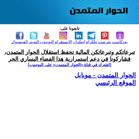
تابعونا على:
بودكاست
بنترست
تيلكرام
لينكدإن
الانستغرام
اليوتيوب
التويتر
الفيسبوك
تبرعاتكم وتبرعاتكن المالية تحفظ استقلال الحوار المتمدن،
فشاركونا في دعم استمرارية هذا الفضاء اليساري الحر
[اشترك في قناة ‫«الحوار المتمدن» على اليوتيوب]
الحوار المتمدن - موبايل
الموقع الرئيسي