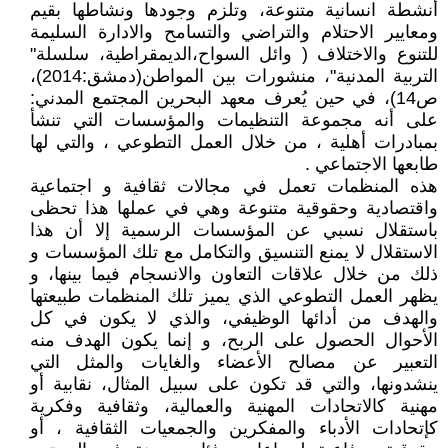
أنشطة انسانية متنوعة، وتلزم وجودها ونشاطها بقيم
ومعايير الاحتلام والتراضي والتسامح والادارة السليمة
للتنوع والاختلاف ( وائل السواح،الديمقراطية، سلسلة"
التربية المدنية"، منشورات بين المواطن(دمشق:2014)،
ص14)، في حين يُعرف معهد البحرين المجتمع المدني:
على أنه مجموعة التنظيمات والمؤسسات التي تنشأ
بمبادرات أهلية ، من خلال العمل التطوعي ، والتي لها
طابعها الاجتماعي .
هذه المنظمات تعمل في مجالات ثقافية و اجتماعية
واقتصادية وحقوقية متنوعة وهي في عملها هذا تحظى
باستقلال نسبي عن المؤسسات الرسمية إلا أن هذا
الاستقلال لا يمنع التنسيق والتكامل مع تلك المؤسسات و
ذلك من خلال علاقات التعاون والانسجام فيما بينها، و
يظهر العمل التطوعي الذي يميز تلك المنظمات طبيعتها
والهدف من أدائها الوظيفي، والذي لا يكون في كل
الأحوال الحصول على الربح، و إنما يكون الهدف منه
التعبير عن مصالح الأعضاء والغايات والمثل التي
ينشدونها، والتي قد تكون على سبيل المثال، نقابية أو
مهنية كالاتحادات المهنية والعمالية، وثقافية وفكرية
كإتحادات الأدباء والمفكرين والجمعيات الثقافية ، أو