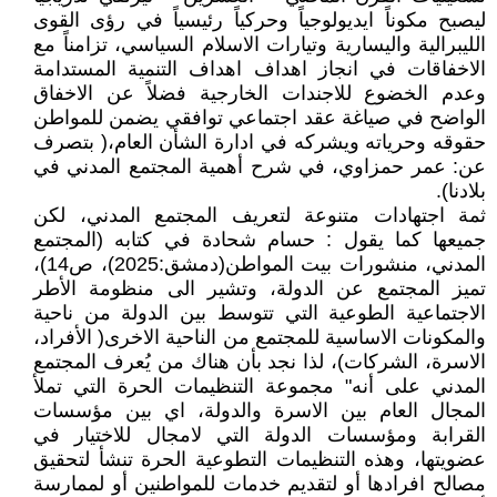
ليصبح مكوناً ايديولوجياً وحركياً رئيسياً في رؤى القوى
الليبرالية واليسارية وتيارات الاسلام السياسي، تزامناً مع
الاخفاقات في انجاز اهداف اهداف التنمية المستدامة
وعدم الخضوع للاجندات الخارجية فضلاً عن الاخفاق
الواضح في صياغة عقد اجتماعي توافقي يضمن للمواطن
حقوقه وحرياته ويشركه في ادارة الشأن العام،( بتصرف
عن: عمر حمزاوي، في شرح أهمية المجتمع المدني في
بلادنا).
ثمة اجتهادات متنوعة لتعريف المجتمع المدني، لكن
جميعها كما يقول : حسام شحادة في كتابه (المجتمع
المدني، منشورات بيت المواطن(دمشق:2025)، ص14)،
تميز المجتمع عن الدولة، وتشير الى منظومة الأطر
الاجتماعية الطوعية التي تتوسط بين الدولة من ناحية
والمكونات الاساسية للمجتمع من الناحية الاخرى( الأفراد،
الاسرة، الشركات)، لذا نجد بأن هناك من يُعرف المجتمع
المدني على أنه" مجموعة التنظيمات الحرة التي تملأ
المجال العام بين الاسرة والدولة، اي بين مؤسسات
القرابة ومؤسسات الدولة التي لامجال للاختيار في
عضويتها، وهذه التنظيمات التطوعية الحرة تنشأ لتحقيق
مصالح افرادها أو لتقديم خدمات للمواطنين أو لممارسة