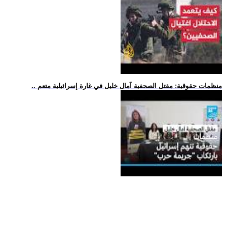
.. منظمات حقوقية: مقتل الصحفية آمال خليل في غارة إسرائيلية متعم