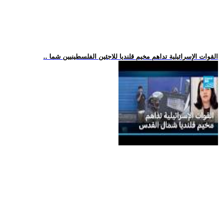
.. القوات الإسرائيلية تداهم مخيم قلنديا للاجئين الفلسطينيين شما