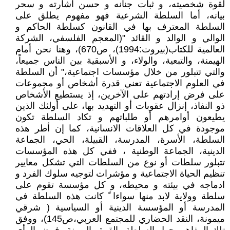
لقوة شخصيته، و ثبات جنانه و حسن اشارته و سحر
بيانه، أما السلطة الشرعية فهو مفهوم يطلق على
السلطة المعترف بها في القانون كسلطة الحاكم و
الوالي و الوالد و القائد "(المعجم الفلسفي، الشركة
العالمية للكتاب(بيروت:1994)، ص670)، وهنا نحن أمام
الهيمنة، والتبعية، والولاء، و الأسبقية بين الناس جميعاً،
والتي تتبلور من خلال مؤسسات اجتماعية،" أن السلطة
في العلوم الاجتماعية تعني قدرة أشخاص أو مجموعات
على فرض إرادتهم على الآخرين، إذ يستطيع الأشخاص
ذو النفاذ، إنزال عقوبات أو التهديد بها، على أولئك الذين
يطيعون أوامرهم أو طلباتهم و تكاد السلطة تكون
موجودة في كل العلاقات الانسانية، كما إن أطر هذه
السلطة، الأسرة، المدرسة، القبيلة، الحي، الجماعة
الدينية، الجماعة الوطنية ، ففي كل هذه المؤسسات
تتبلور سلطات أو نوع من السلطات التي تشكل معايير
تنظيم الحياة الاجتماعية و مؤشرات لتوجيه سلوك الفرد و
ادماجه في بيئته و محيطه، و كل مؤسسة تقوم على
سلطة وولاية لابد منها سواءا ً كانت هذه السلطة في
المدرسة أو المؤسسة الدينية أو السياسية ( شرقي
ميمونة، النقد الحضاري للمجتمع العربي،ص145)، ووفق