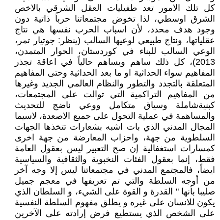
كل تلك الامور تعد طفيليات العقل الشرقي بالاخص
الشرق اوسطي، لذا تخوض مجتمعاتنا حرباً ذاتية دون
وجود هدف محدد، لأن اسباب الحرب نفسها هي نتاج
عقلياتها، ونتاج طبيعي لوعيها السالب (ينظر: جوتيار تمر،
الوعي السالب للبناء في كوردستان، الحوار المتمدن،
2013)، كل ذلك ساهم ويساهم حالياً في اعاقة تجذر
المفاهيم سواء الحداثية او ما بعد الحداثية وحتى المفاهيم
المتعلقة بالتجدد والتطور والنظام العالمي الجديد وغيرها
من المفاهيم التراكمية التي توالت على المجتمعات،
كبنيةشاملة وسياق متكامل ووعي ناضج للتحديث
والمساهمة في عملية التحول على جميع الاصعدة، لاسيما
المجال المدني الذي بات اشبه بشعارات تتخذها الجهات
السلطوية من جهة، واحزاب المعارضة من جهة اخرى
كمسارات استغفالية إن صح التعبير ليس بعقول العامة
فقط، إنما بعقول الفئات النخبوية والثقافية والسياسية
ايضاً، فالمجتمع المدني في مجتمعاتنا ليس إلا وجه آخر
من أوجه السلطة والتي تم تعريفها في معجم جميل
صليبا بأنها " القدرة و القوة على الشيء، و السلطان الذي
يكون للانسان على غيره و يطلق مفهوم السلطة النفسية
على الشخص الذي يستطيع فرض إرادته على الآخرين