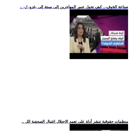
.. -صناعة الخوف-.. كيف تحول عبور المهاجرين إلى سبتة إلى -غزو- ل
.. منظمات حقوقية تنشر أدلة على تعمد الاحتلال اغتيال الصحفية الل