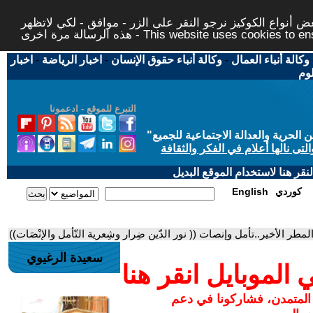
 أنواع الكوكيز نرجو النقر على الزر - موافق - لكي لاتظهر
This website uses cookies to ensure you ge
وكالة أنباء العمال
-
وكالة أنباء حقوق الإنسان
-
اخبار الرياضة
-
اخبار
لوم
التبرع للموقع - ادعمونا
حرية والعدالة الاجتماعية للجميع
"
تى نالها أعلام في الفكر والثقافة
قر هنا لاستخدام الموقع البديل
كوردي
English
مطر الأخير..تأمل وإنصات (( نور الدّين ضِرار وشِعرية التّأمل والإنْصَات))
سعيدة الرغيوي
لموبايل انقر هنا
 المتمدن، فشاركونا في دعم