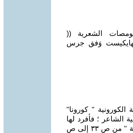
لومصات الشعرية ((
الهايكيست وَفق جرس
 الكورونية " كورونا"
ة الشاعر ؛ فأفرد لها
ومضات عنونها ب: " توجسات كورونية " من ص ٣٣ إلى ص