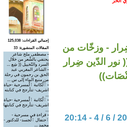
ي الحر
إجمالي القراءات: 125,038
ِرار - وزخّات من
المقالات المنشورة: 33
-
مصطفى ملح شاعر
نور الدّين ضِرار
يحتفي بالشِّعر من خلال
السرد والتّخييل (( شِع ...
-
الشاعر المغربي عبد
ْصَات))
الحق بن رحمون في رحلة
من منبع الماء إلى س ...
-
ٱلْكاتبة ٱلْمسرحية -حياة
اشريف- تتأرجح في كتابته
...
-
ٱلْكاتبة ٱلْمسرحية -حياة
اشريف- تتأرجح في كتابتها
...
-
قراءة في مسرحية -
ٱحتفال ٱلْجسد- للدكتور -
محمد ...