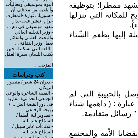
ص 50؛ فيجعلُ المشهد ممطرا؛ بتوظيفه
اليوم بموسيقى وفعاليات
وأطعمة من مختلف أن ...
ٍ للمكانة التي تنزلها
-
سوريا...عبارة -المعازف
حرام- تنشر على جدار
).
معهد موسيقي في دم ...
-
وزير التعليم العالي
لة إليها بطعم الشّتاء
والبحث العلمي والقائم
بعمل وزير الثقافة ...
-
اللغة التي تسكننا.. حين
يكتب اللسان سيرة العقل
المزيد.....
كتب ودراسات
-
ديوان 24 شعر / منصور
الريكان
صل بالحبيبةِ التي لم
-
القصة الشاعرة والوعي
الجمعي الحداثي/ مقاربة
 عبارة : ( داهمها شتاء
في دور القصة الش ... /
ربيحة الرفاعي
-
تصاوير لية الظمأ /
السمّاح عبد الله
-
ثلاثاءات عابر سبيل /
قضايا الأمة والمجتمع
السمّاح عبد الله
-
ملامــح التجريــب في