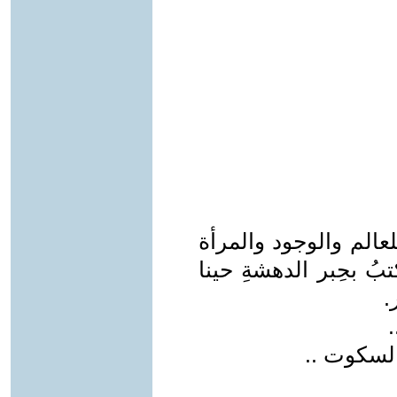
لعالم والوجود والمرأة
تبُ بحِبر الدهشةِ حينا
.
السكوت ..