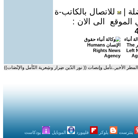
لة
|
للاتصال بالكاتب-ة
موقع الى الان :
مطر الأخير..تأمل وإنصات (( نور الدّين ضِرار وشِعرية التّأمل والإنْصَات))
بنترست
بلوكر
فليبورد
الموبايل
بودكاست