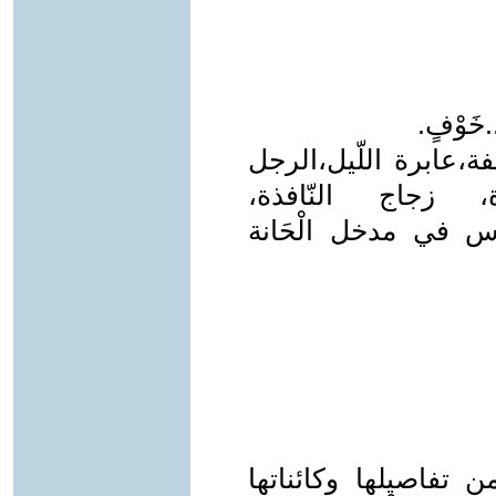
خَوْفٍ.
صفة،عابرة اللّيل،الرجل
ة، زجاج النّافذة،
رس في مدخل الْحَانة
 تفاصيلها وكائناتها