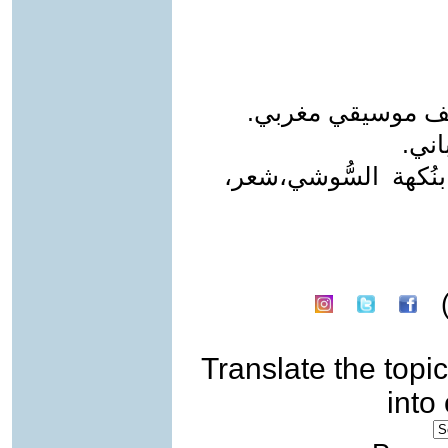
ؤلف موسيقي مغربي.
اني.
كهة السُّوشي،شعر،
Translate the topic
into