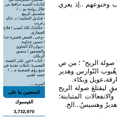
ب وخنوعهم ..إذ يعري
كتابـات السيـد حـافظ من
خلال روايته يو ... /
سلسبيل كريبع
-
قناديل الحكمة / د. خالد
زغريت
-
حكاياتْ تَكاد تُنسى / فلاح
العيفاري
-
وعي ـ قصص قصيرة جدا
/ حسين جداونه
-
ديوان 23 الحاوي
والعصفور / منصور
الريكان
-
كتاب «عين على القصة
 صولة الريح" ؛ من ص
القصيرة: تأملات نقدية في
راغ وهُبوب النّوارس وهدير
تسع رؤى قصصية م ... /
حميد عقبي
ارقة،عويل وبكاء.
المزيد.....
ٍ ليقتلعَ صولة الريح
المعجبين بنا على
لانفعالات المتباينة؛
الفيسبوك
ديرٌ وهسيسٌ...الخ.
3,732,970