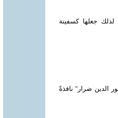
 ؛ لذلك جعلها كسفينة
نور الدين ضرار" نافذةً