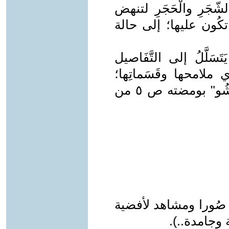
شّجَرِ والْحَجَرِ لتنهض
تكُون عليها؛ إلى حالة
لَّلُ إلى التَّفَاصيل
ي ملامحها وقَسَماتِها؛
لذلك فهو لَمْ يُخْطِئْ عندما خَصّ " باشُو" بومضته ص ٥ من
نطق صُورا ومشاهد لأفضية
وجامدة..).