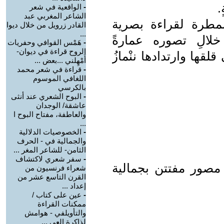
.
-
الواقعية في شعر
الشاعر المغربي عبد
الممطرة لقراءة بصرية
القادر زرويل من خلال ديوا
...
خلالِ تصوره عمارةً
-
هَمْس القوافي وحفريات
الروح قراءة في ديوان-
لقها وارتدادها ننْمازُ
أَمْهِلني ...بعض ...
-
قراءة في شعر محمد
اللغافي الموسوم
بالكرسي
-
البوح الشعري عند أنثى
عاشقة/ الوجدان
والعاطفة، مفتاح البوح ا
...
-
الخصوصيات الدلالية
والجمالية في - الحرف
الثامن- للشاعر المغر ...
-
سفر شعري لاكتشاف
مصور مفتتن بجمالية
شعراء فرنسيون من
القرن التاسع عشر من
إعداد ...
-
عين على كتاب /
ممكنات القراءة
والتأويلفي - هوامش
لذاكرة العي ...