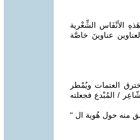
ِ الأنْفَاس الشِّعْرية
لعناوين عناوينَ خاصَّة
 يخترق العتمات ويُمْطر
اعِر / المُبْدع فجعلته
انطلق منه حول هُوية ال "