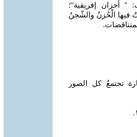
: " أحزان إفريقية"؛
فيها الْحُزنُ والشّجنُ
لمتناقضات.
رة تجتمعُ كل الصور