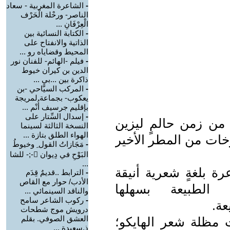
-
الشاعرة المغربية - سعاد
الناصر- ورحْلة الْحَرْف
الْعِرْفَانِ ...
-
الكتابة النسائية بين
الذاتية والانفتاح على
المحيط وقضاياه رو ...
-
فيلم -الهائم- للفنان نور
الدين بن كيران خيوط
ذاكرة بين ...بي ...
-
المركب السيَّاحي -بن
يعكوب- بجماعة لمريجة
بإقليم جرسيف أُنْم ...
-
إسدال السِّتار على
ن زمن حالمٍ ليزين
النسخة الثالثة لسينما
الهواء الطلق بتازة ...
زخات من المطر الأخير
-
مَجَازاتُ القول ِ وخيوطُ
البَوْحِ في دِيوان -;- للشا
...
ة بلغةٍ شعرية أنيقة
-
الترابط ..قديمٌ قِدَم
الأدب/ حوار مع القاص
الطبيعة بسهلها
والناقد السينمائي ...
-
ركوب الشاعر سامح
عة.
درويش موج شطحات
العشق الصوفي. بقلم
 مظلة شعر الهايكو؛
ذ.سعيدة ...