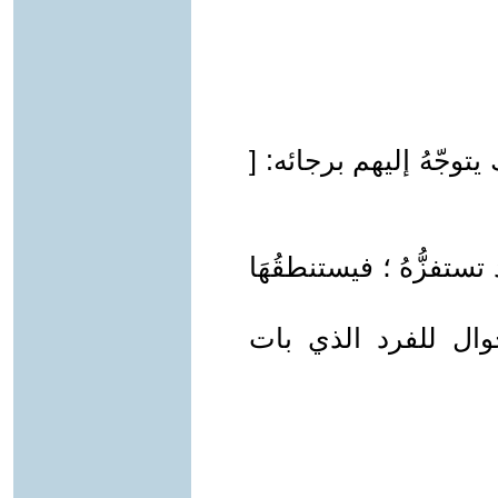
وجّهُ إليهم برجائه: [
تفزُّهُ ؛ فيستنطقُهَا
ال للفرد الذي بات