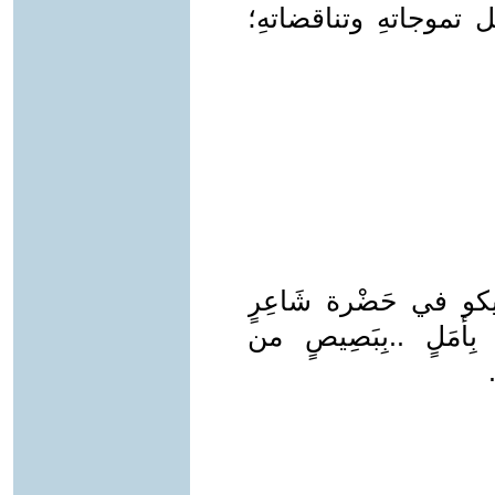
كل تموجاتهِ وتناقضاتهِ؛
هايكو في حَضْرة شَاعِرٍ
بِأمَلٍ ..بِبَصِيصٍ من