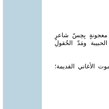
ونةٍ بِحِسّ شاعرٍ
حبيبة ومَدّ الحُقولِ
موت الأغاني القديمة؛