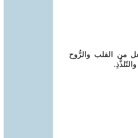
جعل من القلب والرُّوح
ّلذُّذِ.