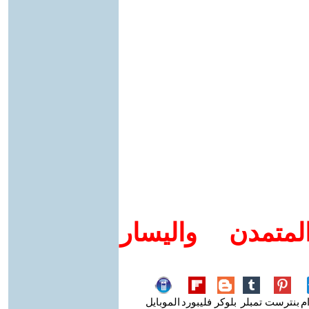
متمدن واليسار
م
بنترست
تمبلر
بلوكر
فليبورد
الموبايل