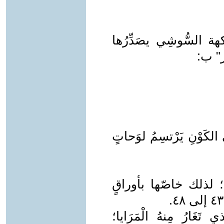
ة السُّوشِي يصَدِّرُها
ر" ب:
 الكَوْنِ يَرْتسِمُ لوَحاتٍ
 لذلك خاصّها بأوراقٍ
َغَارُ مِنهُ الْمَرَايا؛