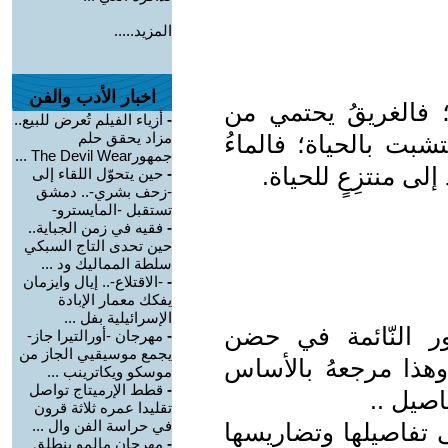
المزيد.....
اخبار الأدب والفن
؛ فالغريقُ يحتمي من
-
أزياء الفيلم تُعرض للبيع..
مزاد يحقق حلم
تشبت بالحياة؛ فالماءُ
جمهورThe Devil Wear ...
ى منتزِعٍ للحياة.
-
حين يتحوّل اللقاء إلى
-زحف بشري-.. دمشق
تستقبل -المايسترو-
-
فقيه في زمن الجباية..
حين تحدى التاج السبكي
سلطة المماليك ود ...
-
-الاقتلاع-.. إيال وايزمان
يفكك معمار الإبادة
الإسرائيلية بفل ...
 النّائمة في حضن
-
مهرجان -أورالتيرا جاز-
يجمع موسيقيي الجاز من
.وهذا مرجعهُ بالأساس
موسكو ويكاترينب ...
-
قطط الإرميتاج تواصل
اصيل ..
تقليدا عمره ثلاثة قرون
في حراسة الفن وال ...
ى تفاصيلها وتضاريسها
-
مهرجان مالمو ينطلق