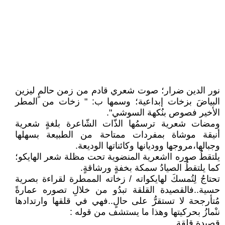
نور الدين ضرار؛ صوت شعري قادم من زمن حالمٍ ليزين
البياضَ بزخات إبداعية؛ وسمها ب: " زخات من المطر
الأخير فصوص بنُكهة السوشي".
ومضات شعرية ترسمُها الذّات الشّاعرة بلغةٍ شعرية
أنيقة موشاة بمفردات ممتاحة من الطبيعة بسهلها
وجبالها،مروجها ووديانها وكائناتها الوديعة.
يلتقطُ صوره ااشعرية المنضوية تحت مظلة شعر الهايكو؛
كما يلتقطُ الصيادُ سمكة بخفةٍ ورشاقةٍ.
تحتاجُ لِتُمسكَ لهايكواته / زخاته الممطرة لقراءة بصرية
حسية..فالقصيدة القلقة تبدُو من خلالِ تصوره عمارةً
مُتأرجحة لا تستقرُّ على حالٍ..فهي في قلقها وارتدادها
ننْمازُ بحركيتها وهذا ما يستشف من قوله :
قصيدة قلقة