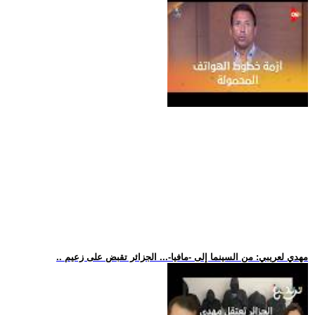
.. مهدي لعريبي: من السينما إلى -مافيا-... الجزائر تقبض على زعيم