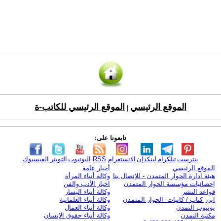
الموقع الرئيسي
الموقع الرئيسي للكاتب-ة
|
تابعونا على:
بنترست
تيلكرام
لينكدإن
الانستغرام
RSS
اليوتيوب
التويتر
الفيسبوك
الموقع الرئيسي
أخبار عامة
هيئة ادارة الحوار المتمدن - للإتصال بنا
وكالة أنباء المرأة
إحصائيات مؤسسة الحوار المتمدن
اخبار الأدب والفن
قواعد النشر
وكالة أنباء اليسار
ابرز كتاب / كاتبات الحوار المتمدن
وكالة أنباء العلمانية
يوتيوب التمدن
وكالة أنباء العمال
مكتبة التمدن
وكالة أنباء حقوق الإنسان