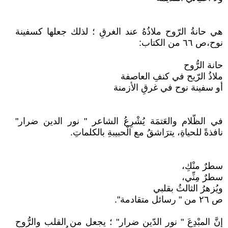
هي حانةُ الرّوح ملاذُهُ عند الغرقِ ؛ لذلك جعلها كسفينة
نوح،ص ٦٦ من الكتاب:
حانة الرُّوح
ملاذُ الرّيح في كنفِ العاصفة
أو سفينة نوح في غرقِ الأزمنة
في الظّلام والعَتمَة يُشْرِعُ الشاعر " نور الدين ضرار"
نافذةً للحياةِ، يترَاشقُ مع الْحبيبةِ بالكلماتِ.
سطرٌ منْكِ،
سطرٌ مِنِّي،
ويُزهرُ الثالثُ بقلبي
ص ٢٦ من " رسائل متقادمة".
إنَّ المبْدِعَ " نور الدّين ضرار" ؛ يجعل من القلب والرُّوح