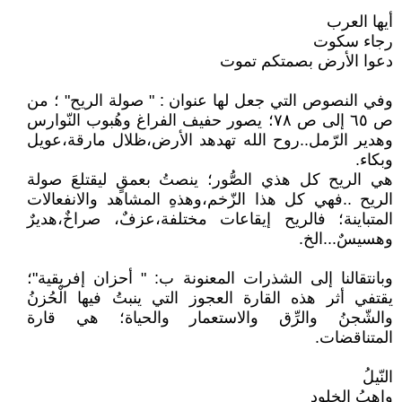
أيها العرب
رجاء سكوت
دعوا الأرض بصمتكم تموت
وفي النصوص التي جعل لها عنوان : " صولة الريح" ؛ من
ص ٦٥ إلى ص ٧٨؛ يصور حفيف الفراغ وهُبوب النّوارس
وهدير الرّمل..روح الله تهدهد الأرض،ظلال مارقة،عويل
وبكاء.
هي الريح كل هذي الصُّور؛ ينصتُ بعمقٍ ليقتلعَ صولة
الريح ..فهي كل هذا الزّخم،وهذهِ المشاهد والانفعالات
المتباينة؛ فالريح إيقاعات مختلفة،عزفٌ، صراخٌ،هديرٌ
وهسيسٌ...الخ.
وبانتقالنا إلى الشذرات المعنونة ب: " أحزان إفريقية"؛
يقتفي أثر هذه القارة العجوز التي ينبتُ فيها الْحُزنُ
والشّجنُ والرِّق والاستعمار والحياة؛ هي قارة
المتناقضات.
النّيلُ
واهبُ الخلود