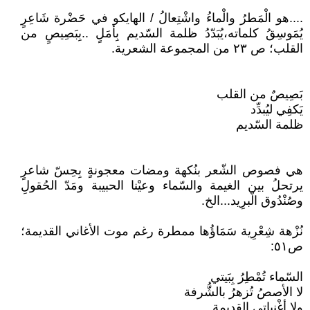
....هو الْمَطرُ والْماءُ واشْتِعالُ / الهايكو في حَضْرة شَاعِرٍ
يُمَوسِقُ كلماته،يُبَدّدُ ظلمة السّديم بِأمَلٍ ..بِبَصِيصٍ من
القلب؛ ص ٢٣ من المجموعة الشعرية.
بَصِيصٌ من القلب
يَكفِي ليُبدِّد
ظلمة السّديم
هي فصوص الشّعر بنُكهة ومضات معجونةٍ بِحِسّ شاعرٍ
يرتحلُ بين الغيمة والسّماء وعيْنا الحبيبة ومَدّ الحُقولِ
وصُنْدُوق الْبرِيد...الخ.
نُزْهة شِعْرِية سَمَاؤُها ممطرة رغم موت الأغاني القديمة؛
ص٥١:
السّماء تُمْطِرُ بِبَيتي
لا الأصصُ تُزهرُ بالشُّرفة
ولا أغْنياتي القديمة