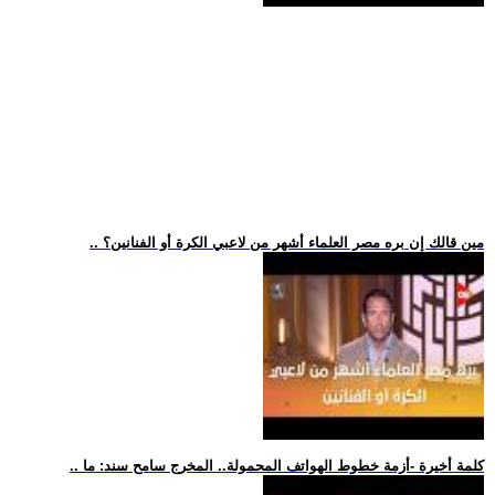
.. مين قالك إن بره مصر العلماء أشهر من لاعبي الكرة أو الفنانين؟
.. كلمة أخيرة -أزمة خطوط الهواتف المحمولة.. المخرج سامح سند: ما