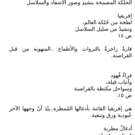
الحلكة المصمخة بنشيدِ وصور الأصفاد والسلاسل
إفريقيا
لطخة من حُلكة العالم،
ونشيدٌ من صليل السلاسل
ص ١٤
قارةٌ زاخرةٌ بالثروات والأطماع ..المنهوبة من قبل
القراصنة.
فراءُ فُهود
وأنياب فيلة،
وسواحل مكتظة بالقراصنة
ص ١٥.
هي إفريقيا الفاتنة بأدغالها المُمطرة..بيْدَ أنّ وجهها الآخر
عُبودية ورق وتبعية.
أدغالٌ مطرية