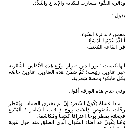
ودائرة الضَّوء مسارب للكتابة والإبداع والتّلذُّذِ.
يقول :
مغمورة بدائرة الضّوء،
أتلذَّذُ عُرْيَها الْمُشِعّ
فِي القاعةِ الْمُعْتِمَة
الهايكيست " نور الدين ضرار" وزّعَ هَذهِ الأنْفَاس الشِّعْرية
عبر عناوين رئِيسَة؛ ثُمَّ ضَمَّنَ هذه العناوين عناوينَ خاصَّة
بكل هايكو/ ومضة شِعرية.
وفي ختام هذه الورقة أقول :
_ ماذا عَسَاهُ يَكُونُ الشّعر؛ إنْ لم يخترق العتمات ويُمْطر
زخّات بفُصُوصٍ دَاعَبَت روح / قلب الشّاعِر / المُبْدع
فجعلته يمطر بوحاً،اعترافاً،كشفاً ومُكاشَفةً.
وَهُنَا يَكُونُ قد أضاء السُّؤال الَّذِي انطلق منه حول هُوية