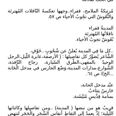
مُرتبكةُ الملامح، قفراء..وجهها تعكسهُ النّاقلات المُهترئة
والنُّعُوشُ التي تجُوبُ الأحياء ص ٥٧.
المدينةُ قفراء
ناقلاتُها المُهترئة
نُعُوشْ تجوبُ الأحياء.
..كل مَا فِي المدينة يُعلنُ عن شُحُوبٍ ..خَوْفٍ.
الشَّاعر يُصَوِّرُ كل تفاصيلها : ( الأرصفة،عابرة اللّيل،الرجل
الوحيدُ بالمقهى،الطّرق السّيارة، زجاج النّافذة،
الشّوارع،مدارات المدينة،وَضْع الحارس في مدخل الْحَانة
...الخ)/ ص ٦٤.
عنْد مدخل الحانة،
حَارسٌ يتثاءبُ
بمنامة قِدِّيسٍ مُنَيْشَنة.
قريبٌ هو من نبضها ( المدينة) ..ومن تفاصيلها وكائناتها
اللَّيلية؛ إذْ يعمدُ إلى التقاطِ أنفاس الشّجَرِ والْحَجَرِ لتنهض