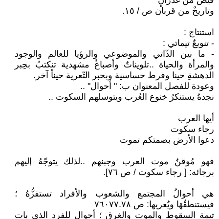
فيضٌ من غدرانٍ
وتاريخٌ من قربان ص / ١٥.
استنتاج :
- تنويعٌ تيماتي :
- ما بين الذّاتي والموضوعي والرؤيا للعالم والوجود
والمرأة والحياة ..تلويناتٌ وأصباغٌ مشهدية تنكتبُ بحِبر
الدهشةِ حينا وفرط حساسية وبحبر التّعرية حيناً آخر.
وعودة للفصل المعنوان ب: " أحوال" ..
نجدهُ يستنكرُ خنوع العُرب ويتوسلهم السكوت ..
أيها العرب
رجاء سكوت
دعوا الأرض بصمتكم تموت
فهو مُوقنٌ موت العرب وجبنهم ..لذلك يتوجّهُ إليهم
برجائه: [ رجاء سكوت / ص ٧٦].
هي أحوالُ المجتمع والشعوب والأفراد تستفزُّهُ ؛
فيستنطقُهَا ويُعريها: ص ٧٦٠٧٧.٧٨
تيمة السقوط والموت والغرق ؛ أحوال للفرد الذي بات