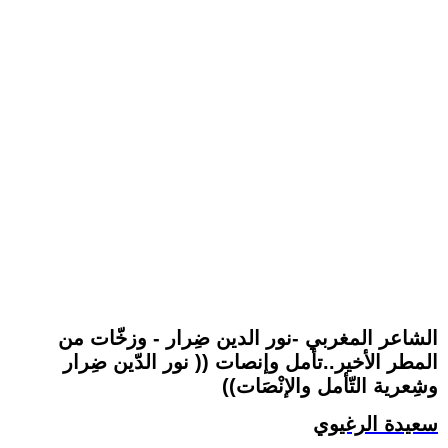
الشاعر المغربي -نور الدين ضِرار - وزخّات من
المطر الأخير..تأمل وإنصات (( نور الدّين ضِرار
وشِعرية التّأمل والإنْصَات))
سعيدة الرغيوي