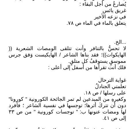
يُصارعُ من أجل البقاء :
غريق يائس
في نزعه الأخير
يتعلق بالماء في الماء ص ٧٨.
...الخ.
لا تحسُّ بالتنافر وأنت تتلقى الومصات الشعرية ((
الهايكوات))؛ فقد بناها الشاعر / الهايكيست وَفق جرس
مموسقٍ يستوقفُ كل متلقٍ.
فلك أنت تقرأها من أسفل إلى أعلى :
غواية الترحال
تعلمتي الجنادلُ
على رسلها / ص ١٨.
وكغيرهِ من المبدعين لم تمر الجائحة الكورونية " كورونا"
دون أن تتركَ أثرها؛ توجسها في نفسية الشاعر ؛ فأفرد
لها ومضات عنونها ب: " توجسات كورونية " من ص ٣٣
إلى ص ٤١.