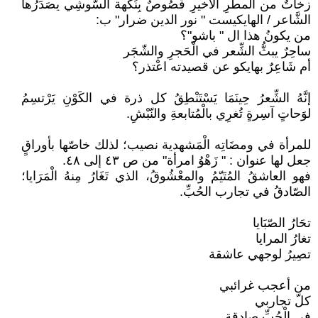
زخاتٌ من المطرِ الأخيرِ فُصُوصٌ بِنُكهة السُّوشِي يصَدِّرُها
الشَّاعر / الهايكيست " نور الدين ضرار" ب:
من يكونُ هذا ال " باشو"؟
ساحِرٌ يبثُّ الشِّعر في الْحَجرِ والشّجَر
أم شَاعِرٌ بهايكو عن قصيدته اعْتذر؟
إنَّهُ الشِّعرُ حِينَمَا يَسْتَنْطِقُ كل ذرة في الكَوْنِ يَرْتسِمُ
لوَحاتٍ آسِرةٍ تُغرِي بالْمُتابعةِ والنّبْشِ.
للمرأة في ومضَاتِه الْمَشهدية نصيب؛ لذلك خاصّها بأوراقٍ
جعل لها عنوان : " زَهْوُ امرأة" من ص ٤٣ إلى ٤٨.
فهو العاشقُ المُتَيّمُ والمعْشُوقُ، الذي تَغَارُ مِنهُ الْمَرَايا؛
الصّادقُ في تجارب الحُبِّ.
تحَارُ الصّبَايا
تغارُ المرايا
تصِيرُ لوجهي عاشقة
من أعجب غرائبي
كلّ تجاربي
في الْحُبِّ صادقة