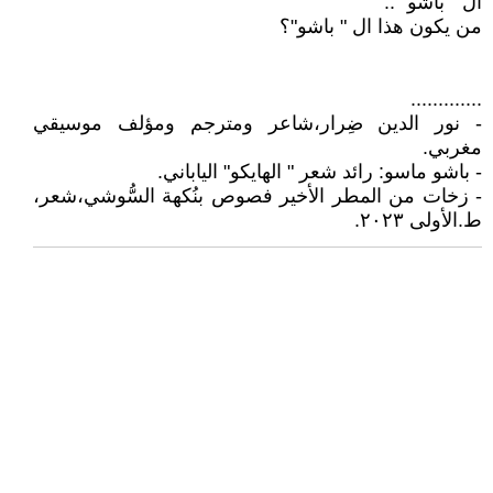
ال " باشو" ..
من يكون هذا ال " باشو"؟
.............
- نور الدين ضِرار،شاعر ومترجم ومؤلف موسيقي
مغربي.
- باشو ماسو: رائد شعر " الهايكو" الياباني.
- زخات من المطر الأخير فصوص بنُكهة السُّوشي،شعر،
ط.الأولى ٢٠٢٣.