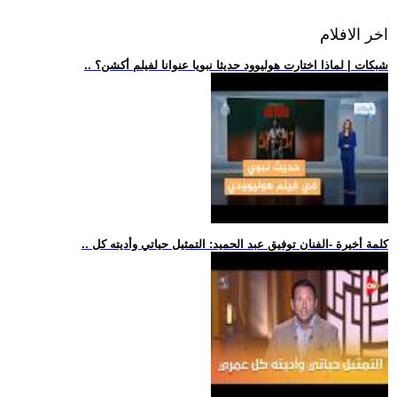
اخر الافلام
.. شبكات | لماذا اختارت هوليوود حديثا نبويا عنوانا لفيلم أكشن؟
.. كلمة أخيرة -الفنان توفيق عبد الحميد: التمثيل حياتي وأديته كل