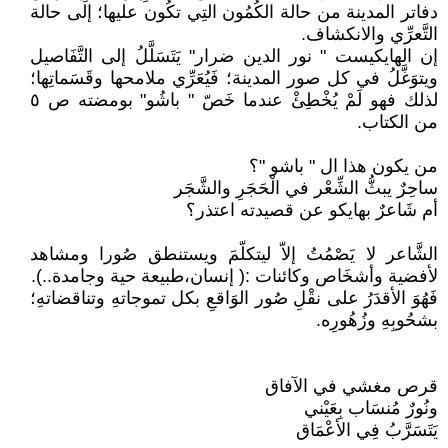
دفاتر المدينة من حالة الكُمُون التِي تكُون عليها؛ إلى حالة
التَّعرِّي والانكشاف.
إن الهايكيست " نور الدين ضرار" يَتَسَلَّلُ إلى التَّفَاصيل
ويتوَغَّلُ في كل صور المدينة؛ فَيُعَرِّي ملامحها وقَسَماتِها؛
لذلك فهو لَمْ يُخْطِئْ عندما خَصّ " باشُو" بومضته ص ٥
من الكتاب.
من يكون هذا ال " باشو "؟
ساحِرٌ يبثُّ الشِّعْر في الْحَجَرِ والشَّجَر
أم شَاعرٌ بهايكو عن قصيدته اعتذر؟
الشَّاعر لا يَصْمُتُ إلاّ ليتكلّمَ ويستنطق صُورا ومشاهد
لأفضية وأشخَاص وكائنات :( إنسان،طبيعة حية وجامدة..).
فَهُوَ الأقدَرُ على نقْلِ صُور الوَاقعِ بكل تموجاتهِ وتناقضاتهِ؛
بشحُوبِهِ وزُهُورِه.
قرص مغشي في الآفاق
ونُورٌ مُنسَاب بِعَيْني
يَتَسَرَّبُ فِي الأعْمَاق