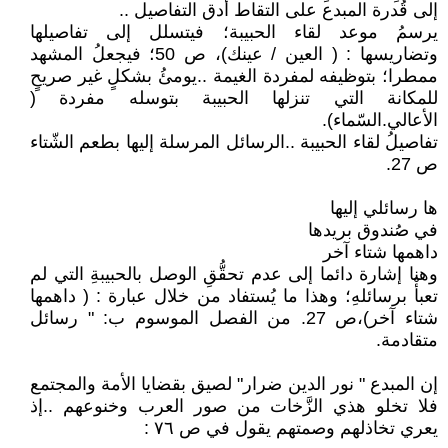
إلى قُدرة المبدع على التقاط أدق التفاصيل ..
يرسمُ موعد لقاء الحبيبة؛ فيتسلل إلى تفاصيلها
وتضاريسها : ( العين / عينك)، ص 50؛ فيجعلُ المشهد
ممطرا؛ بتوظيفه لمفردة الغيمة ..يومئُ بشكلٍ غير صريحٍ
للمكانة التي تنزلها الحبيبة بتوسله مفردة (
الأعالي.السّماء).
تفاصيلُ لقاء الحبيبة ..الرسائل المرسلة إليها بطعم الشّتاء
ص 27.
ها رسائلي إليها
في صُندوق بريدها
داهمها شتاء آخر
وهنا إشارة دائما إلى عدم تحقُّقِ الوصل بالحبيبةِ التي لم
تعبأْ برسائلهِ؛ وهذا ما يُستفاد من خلال عبارة : ( داهمها
شتاء آخر)،ص 27. من الفصل الموسوم ب: " رسائل
متقادمة.
إن المبدع " نور الدين ضرار" لصيق بقضايا الأمة والمجتمع
فلا تخلو هذي الزَّخات من صور العرب وخنوعهم ..إذ
يعري تخاذلهم وصمتهم يقول في ص ٧٦ :