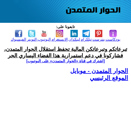
تابعونا على:
بودكاست
بنترست
تيلكرام
لينكدإن
الانستغرام
اليوتيوب
التويتر
الفيسبوك
تبرعاتكم وتبرعاتكن المالية تحفظ استقلال الحوار المتمدن،
فشاركونا في دعم استمرارية هذا الفضاء اليساري الحر
[اشترك في قناة ‫«الحوار المتمدن» على اليوتيوب]
الحوار المتمدن - موبايل
الموقع الرئيسي