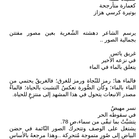
كعمارة متأرجحة
بوتيرة كرسي هزاز
يرسم الشاعر دهشته الشّعرية بعين مصور مفتتن
بجمالية الصور ..
غريق يائس
في نزعه الأخير
يتعلق بالماء في الماء
فالماء هنا؛ رمز للنّجاة ورمز للغرق؛ فالغريقُ يحتمي من
الماء بالماء؛ وكأن الصُّورة تعكسُ التشبت بالحياة؛ فالماءُ
مصدر الانبعاث يتحول في هذا المشهد إلى منتزِعٍ للحياة.
نسر مهيضٌ
في سقوطه الحر
يتشبَّتُ بما تبقّى من سماء،ص 78.
يشتغل على الوصف وتتحركُ الصور النّائمة في حضن
البياضِ إلى صُورٍ متموجة مُتحركة ..وهذا مرجعهُ بالأساس