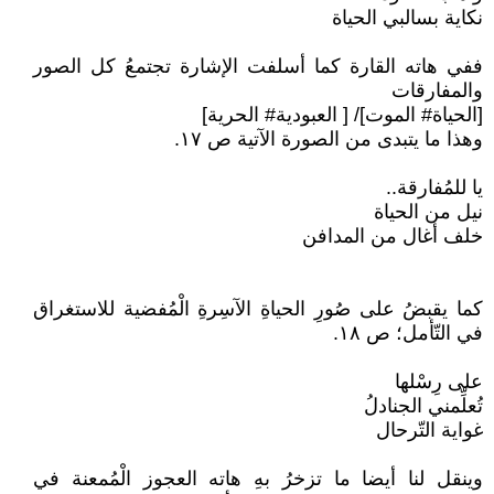
نكاية بسالبي الحياة
ففي هاته القارة كما أسلفت الإشارة تجتمعُ كل الصور
والمفارقات
[الحياة# الموت]/ [ العبودية# الحرية]
وهذا ما يتبدى من الصورة الآتية ص ١٧.
يا للمُفارقة..
نيل من الحياة
خلف أغال من المدافن
كما يقبضُ على صُورِ الحياةِ الآسِرةِ الْمُفضية للاستغراق
في التّأمل؛ ص ١٨.
على رِسْلها
تُعلِّمني الجنادلُ
غواية التّرحال
وينقل لنا أيضا ما تزخرُ بهِ هاته العجوز الْمُمعنة في