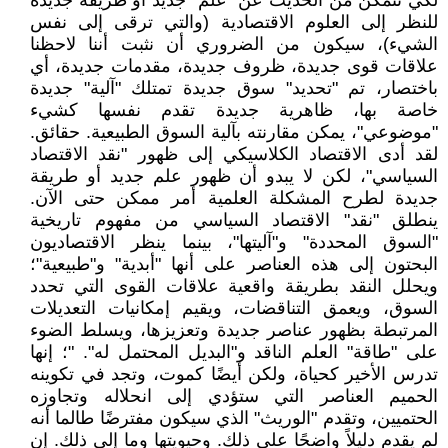
لكي نتمكن من الحديث عن "علم" جديد أو طريقة جديدة
للنظر إلى العلوم الاقتصادية (والتي ترقى إلى نفس
الشيء)، سيكون من الضروري أن نثبت أننا لاحظنا
علاقات قوى جديدة، ظروف جديدة، مقدمات جديدة، أي
باختصار، تم "تحديد" سوق جديدة تمتلك "آلية" جديدة
خاصة بها، ظاهرية جديدة تقدم نفسها كشيء
"موضوعي"، يمكن مقارنته بآلية السوق الطبيعية. حقائق.
لقد أدى الاقتصاد الكلاسيكي إلى ظهور "نقد الاقتصاد
السياسي"، لكن لا يبدو أن ظهور علم جديد أو طريقة
جديدة لطرح المشكلة العلمية أمر ممكن حتى الآن.
ينطلق "نقد" الاقتصاد السياسي من مفهوم تاريخية
"السوق المحددة" و"آليتها"، بينما ينظر الاقتصاديون
البحتون إلى هذه العناصر على أنها "أبدية" و"طبيعية"؛
ويحلل النقد بطريقة واقعية علاقات القوى التي تحدد
السوق، ويعمق التناقضات، ويقيم إمكانيات التعديلات
المرتبطة بظهور عناصر جديدة وتعزيزها، ويسلط الضوء
على "طاقة" العلم الناقد و"البديل المحتمل له". "؛ إنها
تدرس الأخير كحياة، ولكن أيضًا كموت، وتجد في تكوينه
الحميم العناصر التي ستؤدي إلى انحلاله وتجاوزه
الحتميين، وتقدم "الوريث" الذي سيكون مفترضًا طالما أنه
لم يقدم دليلاً واضحًا على ذلك. وحيويتها وما إلى ذلك. إن