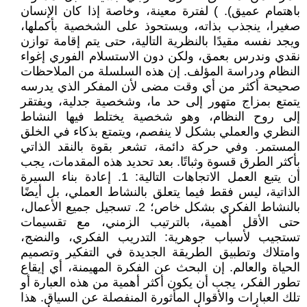
باهتمام عميق). ) لفترة معينة، وخاصة إذا كان الإنسان
صغيرا، ينجذب بذاته، ويستحوذ على الشخصية بأكملها،
ويجد نفسه مقيدًا بالنظرية التالية، حتى يتم إقامة توازن
نقدي وندرس بعمق، ولكن دون الاستسلام الفوري إغواء
النظام ودراسة المؤلف. إن هذه السلسلة من الملاحظات
صحيحة أكثر من أي وقت مضى لأن المفكر الذي يدرسه
يتمتع بمزاج متهور إلى حد ما، وشخصية جدلية، ويفتقر
إلى روح النظام، وهو شخصية يختلط فيها النشاط
النظري والعملي بشكل لا ينفصم، ويتمتع بذكاء في الخلق
المستمر. وفي حركة دائمة، تشعر بقوة بالنقد الذاتي
بأكثر الطرق قسوة وثباتًا. بعد تحديد هذه المقدمات، يجب
أن يتبع العمل الاتجاهات التالية: 1. إعادة بناء السيرة
الذاتية، ليس فقط فيما يتعلق بالنشاط العملي، بل أيضًا
بالنشاط الفكري بشكل خاص؛ 2. تسجيل جميع الأعمال،
حتى الأقل أهمية، بالترتيب الزمني، مع تقسيمات
تستجيب لأسباب جوهرية: التدريب الفكري، والنضج،
وامتلاك وتطبيق الطريقة الجديدة في التفكير وتصميم
الحياة والعالم. إن البحث عن الفكرة المهيمنة، أي إيقاع
تطور الفكر، يجب أن يكون أكثر أهمية من هذه العبارة أو
تلك العبارات والأقوال المأثورة المنفصلة عن السياق. هذا