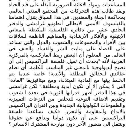
المساعدات ومواد الاغاثة الضرورية للبقاء على قيد الحياة
ولقد طالب هذه التحركات من المجتمع المدني العالمي
بمحاكمة الجناة والمعتدين. في هذا السياق يتنزل اهتمامنا
بالفيلسوف الأممي الايطالي أنطونيو غرامشي والدفتر
الحادي عشر من دفاتره الفلسفية المكتظة بالمعاني
الايتيقية والأفكار الارشادية والمفاهيم الناظمة للعلاقات
بين الأفراد والمجموعات والشعوب والدول والتي تساعد
على القضاء على منابت الشر والفساد والعنف في
العالم. من المعلوم أن البعض ربط الماركسية بالمركزية
الغربية لأنه "يحدث أن تميل فلسفة البراكسيس إلى أن
تصبح أيديولوجية بالمعنى غير المناسب للكلمة، أي نظام
عقائدي للحقائق المطلقة والأبدية؛ خاصة عندما يتم
الخلط بينها مع المادية المبتذلة، ومع ميتافيزيقا "المادة"
التي لا يمكن إلا أن تكون أبدية ومطلقة." لكن غرامشي
في هذا الدفتر أظهر قدراتها الثورية في نجدة الشعوب
وتقديم الاضافة النوعية للتخلص من النزعات التمييزية
والطموحات الكولونيالية الجديدة وبين اقتران البراكسيس
بالابداع والمقاومة والتحرر. فكيف تساعدنا فلسفة
البراكسيس على أن نكون ذواتنا وندافع عن حقوقنا
وننتقل الى منظور الآخر دون مبارحة المشترك الانساني؟