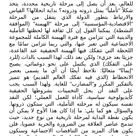
للعالم، بعد أن يصل إلى مرحلة تاريخية محددة، يتخذ
شكلاً "تأملياً" يمثل ذروته وذروته؟ بداية انحلالها؟ القياس
والارتباط بتطور الدولة الذي ينتقل من المرحلة
"الاقتصادية-المؤسسية" إلى مرحلة "الهيمنة" (الموافقة
النشطة). يمكننا القول إن كل ثقافة لها لحظتها التأملية
والدينية التي تتزامن مع فترة الهيمنة الكاملة للمجموعة
الاجتماعية التي تعبر عنها، والتي ربما تتزامن تمامًا مع
اللحظة التي تتفكك فيها الهيمنة الحقيقية عند القاعدة،
جزيئا بعد جزيء؛ ولكن بعد ذلك، لهذا السبب بالذات (للرد
على التفكك) الذي يكتمل على نحو دوغمائي، يصبح
"إيمانًا" متعاليًا: نلاحظ أيضًا أن أي ما يسمى بعصر
الانحطاط (الذي فيه تفكك العالم القديم) هو تتميز
بالتفكير المكرر و"المضارب" للغاية. ولهذا السبب يجب
على النقد أن يحل التخمينات بشروطها الحقيقية
كأيديولوجية سياسية، كأداة للعمل العملي؛ لكن النقد
نفسه سيكون له مرحلته التأملية، التي ستكون ذروتها.
والسؤال هو كما يلي: ما إذا كان هذا الأوج لا يمكن أن
يكون نقطة البداية لمرحلة تاريخية من نوع جديد، حيث
تندمج عناصر العلاقة بين الضرورة والحرية عضويا، فلن
يكون هناك المزيد من التناقضات الاجتماعية وستكون