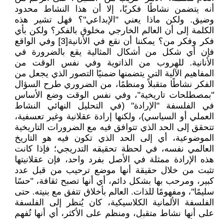
أنه يتضمن نشاطًا فكريًا، إلا أن هذا النشاط محدود
وضيق. ولكن ماذا يعني "الإبداعي"؟ فهل تشير هذه
الكلمة إلى أن العالم الخارجي مخلوق بالفكر؟ ولكن بأي
فكر وفكر من؟ يمكننا أن نقع في الأنانية[3] وفي الواقع
فإن أي شكل من أشكال المثالية يقع بالضرورة في
الأنانية. للهروب من الذاتوية وفي نفس الوقت من
المفاهيم الآلية التي يتضمنها ضمنيًا التصور الذي يجعل من
الفكر نشاطًا متقبلاً ومنظمًا، من الضروري طرح السؤال
"بمصطلحات تاريخية"، وفي نفس الوقت وضع الأساس
في الفلسفة "الإرادة" (في التحليل النهائي النشاط
العملي أو السياسي)، ولكنها إرادة عقلانية وغير تعسفية،
تتحقق إلى الحد الذي تتوافق فيه مع الضرورات التاريخية
الموضوعية، أي إلى الحد الذي تكون فيه هو التاريخ
العالمي نفسه، في لحظة تحقيقه التدريجي؛ فإذا كانت
هذه الإرادة ممثلة في الأصل بفرد واحد، فإن عقلانيتها
تثبت من خلال حقيقة أنها موضع ترحيب من قبل عدد
كبير، ومرحب بها بشكل دائم، أي أنها تصبح ثقافة، "حسًا
سليمًا"، ومفهومًا للذات. العالم بأخلاق تتفق مع بنيته. حتى
الفلسفة الألمانية الكلاسيكية، كان يُنظر إلى الفلسفة
على أنها نشاط متقبل، ومنظم على الأكثر، أي أنها تُفهم