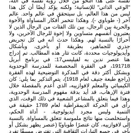
نفسه على هذا النحو من خلال رؤية نفسه في الله،
"الوعي الذاتي" للإنسانية؛ ولكنه يؤكد أيضًا أن كل هذا
ليس من هذا العالم، بل سيتحقق في عالم واحد. عالم
آخر (- طوباوي -). وهكذا تتخمر أفكار المساواة والأخوة
والحرية بين الرجال، بين تلك الفئات من الرجال الذين لا
يعتبرون أنفسهم متساوين ولا إخوة للرجال الآخرين، ولا
أحرارًا بالنسبة لهم. وهكذا حدث أنه في كل تحريض
جذري للجماهير، بطريقة أو بأخرى، وبأشكال
وأيديولوجيات محددة، كانت تثار هذه المطالب. تم إدراج
هنا عنصر ندين به لفيليسي17: في برنامج أبريل
191718، في الفقرة المخصصة للمدرسة الوحدوية
وبشكل أكثر دقة في المذكرة التوضيحية لهذه الفقرة
(راجع طبعة جنيف لعام 1918)، يتم التذكير بما يلي: كان
الكيميائي والمعلم لافوازييه، الذي أُعدم بالمقصلة خلال
فترة الإرهاب، قد أيد بدقة مفهوم المدرسة الوحدوية،
وهذا فيما يتعلق بالمشاعر الشعبية في ذلك الوقت، الذي
رأى في الحركة الديمقراطية لعام 1789 حقيقة في
التنمية وليس مجرد أيديولوجية. - أداة الحكم،
واستخلصت منها نتائج ملموسة تتعلق بالمساواة. بالنسبة
إلى لافوازييه، كان عنصرًا طوباويًا (عنصر يظهر بشكل أو
بآخر في جميع التيارات الثقافية التي تفترض مسبقًا تفرد