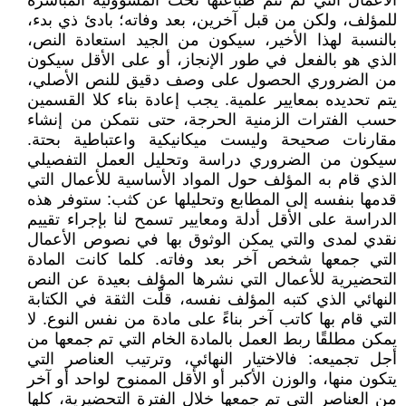
الأعمال التي لم تتم طباعتها تحت المسؤولية المباشرة
للمؤلف، ولكن من قبل آخرين، بعد وفاته؛ بادئ ذي بدء،
بالنسبة لهذا الأخير، سيكون من الجيد استعادة النص،
الذي هو بالفعل في طور الإنجاز، أو على الأقل سيكون
من الضروري الحصول على وصف دقيق للنص الأصلي،
يتم تحديده بمعايير علمية. يجب إعادة بناء كلا القسمين
حسب الفترات الزمنية الحرجة، حتى نتمكن من إنشاء
مقارنات صحيحة وليست ميكانيكية واعتباطية بحتة.
سيكون من الضروري دراسة وتحليل العمل التفصيلي
الذي قام به المؤلف حول المواد الأساسية للأعمال التي
قدمها بنفسه إلى المطابع وتحليلها عن كثب: ستوفر هذه
الدراسة على الأقل أدلة ومعايير تسمح لنا بإجراء تقييم
نقدي لمدى والتي يمكن الوثوق بها في نصوص الأعمال
التي جمعها شخص آخر بعد وفاته. كلما كانت المادة
التحضيرية للأعمال التي نشرها المؤلف بعيدة عن النص
النهائي الذي كتبه المؤلف نفسه، قلّت الثقة في الكتابة
التي قام بها كاتب آخر بناءً على مادة من نفس النوع. لا
يمكن مطلقًا ربط العمل بالمادة الخام التي تم جمعها من
أجل تجميعه: فالاختيار النهائي، وترتيب العناصر التي
يتكون منها، والوزن الأكبر أو الأقل الممنوح لواحد أو آخر
من العناصر التي تم جمعها خلال الفترة التحضيرية، كلها