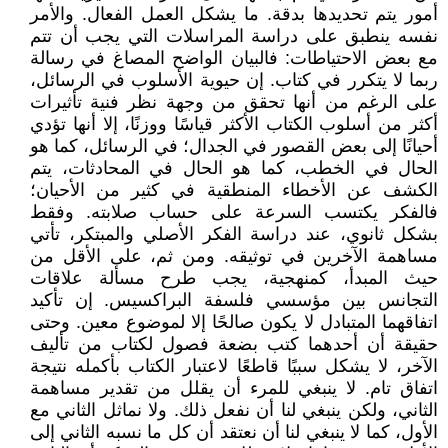
أمور يتم تحديدها بدقة. ما يشكل العمل الفعال. والأمر
نفسه ينطبق على دراسة المراسلات التي يجب أن تتم
مع بعض الاحتياطات: فالبيان الواضح المصاغ في رسالة
ربما لا يتكرر في كتاب. إن حيوية الأسلوب في الرسائل،
على الرغم من أنها تحقق من وجهة نظر فنية تأثيرات
أكثر من أسلوب الكتاب الأكثر قياسًا ووزنًا، إلا أنها تؤدي
أحيانًا إلى بعض القصور في الجدال؛ في الرسائل، كما هو
الحال في الخطب، كما هو الحال في المحادثات، يتم
الكشف عن الأخطاء المنطقية في كثير من الأحيان؛
فالفكر يكتسب السرعة على حساب صلابته. وفقط
بشكل ثانوي، عند دراسة الفكر الأصلي والمبتكر، تأتي
مساهمة الآخرين في توثيقه. ومن ثم، على الأقل من
حيث المبدأ، كمنهجية، يجب طرح مسألة علاقات
التجانس بين مؤسسي فلسفة البراكسيس. إن تأكيد
اتفاقهما المتبادل لا يكون صالحًا إلا لموضوع معين. وحتى
حقيقة أن أحدهما كتب بضعة فصول لكتاب من تأليف
الآخر، لا يشكل سببًا قاطعًا لاعتبار الكتاب بأكمله نتيجة
اتفاق تام. لا ينبغي للمرء أن يقلل من تقدير مساهمة
الثاني، ولكن ينبغي لنا أن نفعل ذلك. ولا نماثل الثاني مع
الأول، كما لا ينبغي لنا أن نعتقد أن كل ما نسبه الثاني إلى