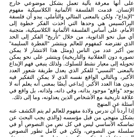
على أنها معرفة بآلية تعمل بشكل موضوعي خارج
الإنسان. قدمت الفلسفة الألمانية الكلاسيكية مفهوم
"الإبداع"، ولكن بالمعنى المثالي والتأملي. يبدو أن فلسفة
البراكسيس هي وحدها التي أخذت الفكر خطوة إلى
الأمام، على أساس الفلسفة الألمانية الكلاسيكية، متجنبة
أي ميل نحو الذاتوية، من خلال "تأريخ" الفكر إلى الحد
الذي تفترضه كمفهوم للعالم وينتشر "الفطرة السليمة"
بين أكبر عدد من الناس (ومثل هذا الانتشار لا يمكن
تصوره دون العقلانية والتاريخية) وينتشر على نحو يمكن
تحويله إلى معيار نشط للسلوك. ولذلك ينبغي فهم الإبداع
بالمعنى "النسبي" للفكر الذي يعدل طريقة شعور العدد
الأكبر، وبالتالي الواقع نفسه الذي لا يمكن التفكير فيه
بدون هذا العدد الأكبر. إبداعي أيضًا بمعنى أنه يعلم أنه لا
يوجد "واقع" موجود بذاته، وفي ذاته، ولذاته، بل واقع في
علاقة تاريخية مع الأشخاص الذين يعدلونه، وما إلى ذلك.
أسئلة عن المنهج
إذا أردنا أن ندرس ولادة مفهوم للعالم لم يتم الكشف عنه
بشكل منهجي من قبل مؤسسه (والذي يجب البحث عن
تماسكه الأساسي ليس في كل نص من النصوص أو في
سلسلة من النصوص، ولكن في كامل تطور النصوص