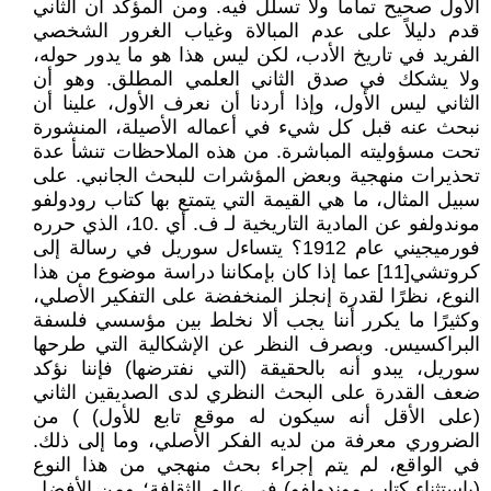
الأول صحيح تماما ولا تسلل فيه. ومن المؤكد أن الثاني
قدم دليلاً على عدم المبالاة وغياب الغرور الشخصي
الفريد في تاريخ الأدب، لكن ليس هذا هو ما يدور حوله،
ولا يشكك في صدق الثاني العلمي المطلق. وهو أن
الثاني ليس الأول، وإذا أردنا أن نعرف الأول، علينا أن
نبحث عنه قبل كل شيء في أعماله الأصيلة، المنشورة
تحت مسؤوليته المباشرة. من هذه الملاحظات تنشأ عدة
تحذيرات منهجية وبعض المؤشرات للبحث الجانبي. على
سبيل المثال، ما هي القيمة التي يتمتع بها كتاب رودولفو
موندولفو عن المادية التاريخية لـ ف. أي .10، الذي حرره
فورميجيني عام 1912؟ يتساءل سوريل في رسالة إلى
كروتشي[11] عما إذا كان بإمكاننا دراسة موضوع من هذا
النوع، نظرًا لقدرة إنجلز المنخفضة على التفكير الأصلي،
وكثيرًا ما يكرر أننا يجب ألا نخلط بين مؤسسي فلسفة
البراكسيس. وبصرف النظر عن الإشكالية التي طرحها
سوريل، يبدو أنه بالحقيقة (التي نفترضها) فإننا نؤكد
ضعف القدرة على البحث النظري لدى الصديقين الثاني
(على الأقل أنه سيكون له موقع تابع للأول) ) من
الضروري معرفة من لديه الفكر الأصلي، وما إلى ذلك.
في الواقع، لم يتم إجراء بحث منهجي من هذا النوع
(باستثناء كتاب موندولفو) في عالم الثقافة؛ ومن الأفضل