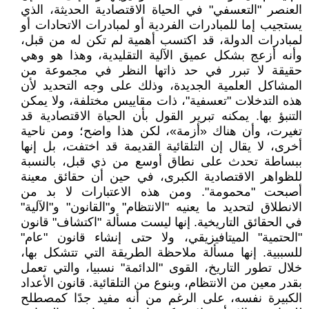
العنصر "التعسفي" في الحياة الاقتصادية الحديثة، الذي
يستجيب إما للمبادرات الفردية أو لمبادرات الاتحادات أو
لمبادرات الدولة، قد اكتسب أهمية لم تكن له من قبل،
وأنه أزعج بشكل عميق الآلية التقليدية، وهذا هو وهي
حقيقة لا تبرر في حد ذاتها النظر في مجموعة من
المشاكل العلمية الجديدة، وذلك على وجه التحديد لأن
هذه التدخلات "تعسفية"، ذات مقاييس مختلفة، ولا يمكن
التنبؤ بها. يمكنه تبرير القول بأن الحياة الاقتصادية قد
تغيرت، وأن هناك «أزمة»، لكن هذا واضح؛ ومن ناحية
أخرى، لا يقال إن التلقائية القديمة قد اختفت، بل إنها
ببساطة تحدث على نطاق أوسع من ذي قبل، بالنسبة
للظواهر الاقتصادية الكبرى، في حين أن حقائق معينة
أصبحت "محمومة". ومن هذه الاعتبارات لا بد من
الانطلاق لتحديد ما يعنيه "الانتظام" و"القانون" و"الآلية"
في الحقائق التاريخية. إنها ليست مسألة "اكتشاف" قانون
"الحتمية" الميتافيزيقي، ولا حتى إنشاء قانون "عام"
للسببية. إنها مسألة ملاحظة الطريقة التي تتشكل بها،
خلال تطور التاريخ، القوى "الدائمة" نسبيا، والتي تعمل
بقدر معين من الانتظام، وبنوع من التلقائية. قانون الأعداد
الكبيرة نفسه، على الرغم من أنه مفيد جدًا كمصطلح