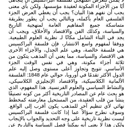
لا يمكن للعرض المنهجي لفلسفة البراكسيس أن يتجاهل
أيًا من الأجزاء المكونة لعقيدة مؤسسها. ولكن بأي معنى
يجب أن نفهم هذا البيان؟ يجب أن يغطي العرض الجزء
الفلسفي العام بأكمله، وبالتالي يجب أن يطور بطريقة
متماسكة جميع المفاهيم العامة لمنهجية التاريخ
والسياسة، وكذلك الفن والاقتصاد والأخلاق، ويجب أن
يجد في البناء الشامل مكانًا لـ نظرية العلوم الطبيعية.
ووفقا لمفهوم واسع الانتشار، فإن فلسفة البراكسيس
هي فلسفة خالصة، وهي علم الجدل، والأجزاء الأخرى
هي الاقتصاد والسياسة، مما يعني أن المذهب يتكون من
ثلاثة أجزاء مكونة، وهي في نفس الوقت الجزء
الأساسي. تتويج وتجاوز أعلى مستوى وصل إليه علم
الدول الأكثر تقدمًا في أوروبا، حوالي عام 1848: الفلسفة
الألمانية الكلاسيكية، والاقتصاد الإنجليزي الكلاسيكي،
والنشاط السياسي والعلوم الفرنسية. هذا المفهوم، الذي
هو بحث عام عن المصادر التاريخية أكثر من كونه تصنيفًا
ينشأ من قلب العقيدة، من المستحيل معارضته كمخطط
نهائي لأي تنظيم آخر للمذهب يكون أقرب إلى الواقع.
وسوف نطرح سؤالاً عما إذا كانت فلسفة البراكسيس
ليست نظرية تاريخية على وجه التحديد والجواب بالإيجاب
ولكن هذا لا يعني أنه يمكننا فصل السياسة والتاريخ عن