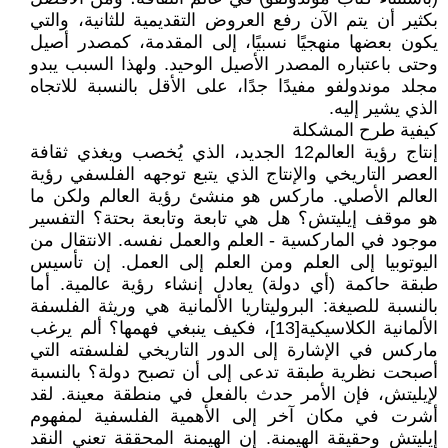
بكثير أن يتم الآن رفع العروض التقديمية للثانية، والتي
يكون بعضها منهجيًا نسبيًا، إلى المقدمة، كمصدر أصيل
وحتى باعتباره المصدر الأصيل الوحيد. ولهذا السبب يبدو
مجلد موندولفو مفيدًا جدًا، على الأقل بالنسبة للاتجاه
الذي يشير إليه.
كيفية طرح المشكلة
إنتاج رؤية العالم12 الجديد، الذي يُخصب ويغذي ثقافة
العصر التاريخي والإنتاج الذي يتبع توجهه الفلسفي رؤية
العالم الأصلي. ماركس هو منشئ رؤية العالم ولكن ما
هو موقف إيليتش؟ هل هي تابعة وتابعة بحتة؟ التفسير
موجود في الماركسية - العلم والعمل نفسه. الانتقال من
اليوتوبيا إلى العلم ومن العلم إلى العمل. إن تأسيس
طبقة حاكمة (أي دولة) يعادل إنشاء رؤية عالمية. أما
بالنسبة للصيغة: البروليتاريا الألمانية هي وريثة الفلسفة
الألمانية الكلاسيكية[13]، فكيف ينبغي فهمها؟ ألم يرغب
ماركس في الإشارة إلى الدور التاريخي لفلسفته التي
أصبحت نظرية طبقة تدعى إلى أن تصبح دولة؟ بالنسبة
لإيليتش، فإن الأمر حدث بالفعل في منطقة معينة. لقد
أشرت في مكان آخر إلى الأهمية الفلسفية لمفهوم
إيليتش وحقيقة الهيمنة. إن الهيمنة المحققة تعني النقد