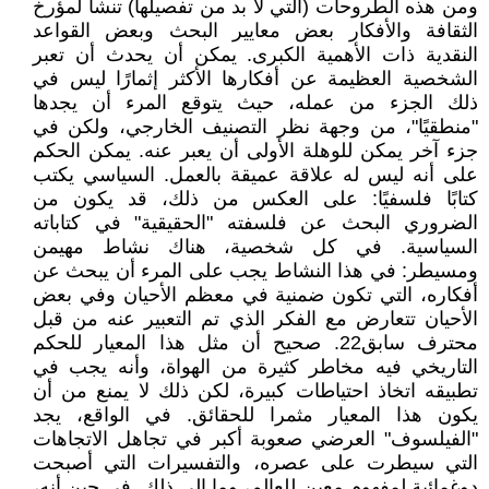
ومن هذه الطروحات (التي لا بد من تفصيلها) تنشأ لمؤرخ
الثقافة والأفكار بعض معايير البحث وبعض القواعد
النقدية ذات الأهمية الكبرى. يمكن أن يحدث أن تعبر
الشخصية العظيمة عن أفكارها الأكثر إثمارًا ليس في
ذلك الجزء من عمله، حيث يتوقع المرء أن يجدها
"منطقيًا"، من وجهة نظر التصنيف الخارجي، ولكن في
جزء آخر يمكن للوهلة الأولى أن يعبر عنه. يمكن الحكم
على أنه ليس له علاقة عميقة بالعمل. السياسي يكتب
كتابًا فلسفيًا: على العكس من ذلك، قد يكون من
الضروري البحث عن فلسفته "الحقيقية" في كتاباته
السياسية. في كل شخصية، هناك نشاط مهيمن
ومسيطر: في هذا النشاط يجب على المرء أن يبحث عن
أفكاره، التي تكون ضمنية في معظم الأحيان وفي بعض
الأحيان تتعارض مع الفكر الذي تم التعبير عنه من قبل
محترف سابق22. صحيح أن مثل هذا المعيار للحكم
التاريخي فيه مخاطر كثيرة من الهواة، وأنه يجب في
تطبيقه اتخاذ احتياطات كبيرة، لكن ذلك لا يمنع من أن
يكون هذا المعيار مثمرا للحقائق. في الواقع، يجد
"الفيلسوف" العرضي صعوبة أكبر في تجاهل الاتجاهات
التي سيطرت على عصره، والتفسيرات التي أصبحت
دوغمائية لمفهوم معين للعالم، وما إلى ذلك. في حين أنه،