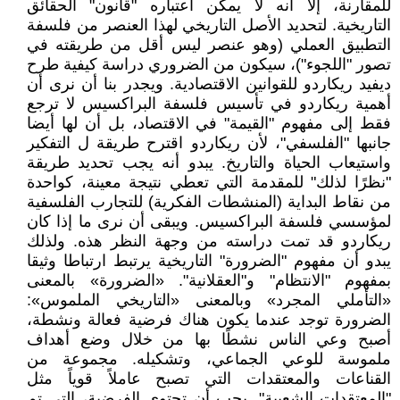
للمقارنة، إلا أنه لا يمكن اعتباره "قانون" الحقائق
التاريخية. لتحديد الأصل التاريخي لهذا العنصر من فلسفة
التطبيق العملي (وهو عنصر ليس أقل من طريقته في
تصور "اللجوء")، سيكون من الضروري دراسة كيفية طرح
ديفيد ريكاردو للقوانين الاقتصادية. ويجدر بنا أن نرى أن
أهمية ريكاردو في تأسيس فلسفة البراكسيس لا ترجع
فقط إلى مفهوم "القيمة" في الاقتصاد، بل أن لها أيضا
جانبها "الفلسفي"، لأن ريكاردو اقترح طريقة ل التفكير
واستيعاب الحياة والتاريخ. يبدو أنه يجب تحديد طريقة
"نظرًا لذلك" للمقدمة التي تعطي نتيجة معينة، كواحدة
من نقاط البداية (المنشطات الفكرية) للتجارب الفلسفية
لمؤسسي فلسفة البراكسيس. ويبقى أن نرى ما إذا كان
ريكاردو قد تمت دراسته من وجهة النظر هذه. ولذلك
يبدو أن مفهوم "الضرورة" التاريخية يرتبط ارتباطا وثيقا
بمفهوم "الانتظام" و"العقلانية". «الضرورة» بالمعنى
«التأملي المجرد» وبالمعنى «التاريخي الملموس»:
الضرورة توجد عندما يكون هناك فرضية فعالة ونشطة،
أصبح وعي الناس نشطًا بها من خلال وضع أهداف
ملموسة للوعي الجماعي، وتشكيله. مجموعة من
القناعات والمعتقدات التي تصبح عاملاً قوياً مثل
"المعتقدات الشعبية". يجب أن تحتوي الفرضية، التي تم