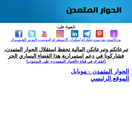
تابعونا على:
بودكاست
بنترست
تيلكرام
لينكدإن
الانستغرام
اليوتيوب
التويتر
الفيسبوك
تبرعاتكم وتبرعاتكن المالية تحفظ استقلال الحوار المتمدن،
فشاركونا في دعم استمرارية هذا الفضاء اليساري الحر
[اشترك في قناة ‫«الحوار المتمدن» على اليوتيوب]
الحوار المتمدن - موبايل
الموقع الرئيسي