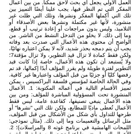
العمل الأولي يجعل أي بحث لاحق ممكنا. من بين أعمال
المفكر التي تم النظر فيها، يجب علينا أيضًا التمييز بين
تلك التي أكملها المفكر ونشرها، وتلك التي ظلت غير
منشورة، لأنها غير مكتملة ونشرها بعض الأصدقاء أو
التلاميذ، وليس بدون مراجعات أو إعادة ترتيب أو قطع،
وما إلى ذلك. لا يخلو من التدخل النشط من الناشر. من
الواضح أن محتوى هذه الأعمال التي صدرت بعد وفاته
يجب أن يتم دمجه بحذر شديد، لأنه لا يمكن اعتباره نهائيًا،
ولكن فقط كمادة لا تزال قيد التطوير، ولا تزال مؤقتة7؛
ولا يُستبعد أن تكون هذه الأعمال، خاصة إذا كانت قيد
التطوير لفترة طويلة ولم يقرر المؤلف أبدًا إكمالها، قد تم
رفضها كليًا أو جزئيًا من قبل المؤلف واعتبارها غير كافية.
وفي الحالة الخاصة لمؤسس فلسفة البراكسيس ، يمكن
تمييز الأقسام التالية في أعماله المكتوبة: 1. الأعمال
المنشورة تحت المسؤولية المباشرة للمؤلف: ومن بين
هذه الأعمال ينبغي تصنيفها، كقاعدة عامة، ليس فقط
الأعمال تُعطى ماديًا للمطابع، ولكن تلك التي "نشرها" أو
طرحها للتداول بأي شكل من الأشكال من قبل المؤلف،
مثل الرسائل والتعميمات وما إلى ذلك. (مثال نموذجي:
اللمحات الهامشية في برنامج غوته 8 والمراسلات)؛ 2.