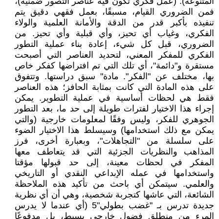
المتنوعة). (عمل فكري تكون فيه عناصر التصور ضمنية)،
فمن الضروري القيام، مسبقًا، بعمل فقهي دقيق يتم
تنفيذه بأكبر قدر من الدقة والأمانة العلمية والولاء
الفكري، وغياب أي تحيز، وأي قبلية وأي تحيز. من
الضروري، قبل كل شيء، إعادة بناء عملية التطور
الفكري للمفكر المعني، لتحديد العناصر التي أصبحت
مستقرة و"دائمة"، أي تلك التي تم افتراضها كفكر خاص
بها، مختلف عن "الفكر". مادة" سبق دراستها. وتتفوق
على هذه المادة التي كانت بمثابة الحافز؛ هذه العناصر
فقط هي لحظات أساسية في عملية التطوير. يمكن
إجراء هذا الاختيار لفترات طويلة إلى حد ما، بعد التطور
الجوهري للفكر، وليس وفقًا لمعلومات خارجية (والتي
يمكن مع ذلك استخدامها) وسيسلط هذا الاختيار الضوء
على سلسلة من "التجاهلات"، وبعبارة أخرى، فرز
المذاهب والنظريات الجزئية التي قد يتعاطف معها
المفكر في لحظات معينة، إلى حد قبولها مؤقتا
واستخدامها في عمله الإبداعي النقدي أو التاريخي
والعلمي. سيتمكن أي باحث من تأكيد هذه الملاحظة
الشائعة، التي عاشها كتجربة شخصية، وهي أن أي نظرية
جديدة تدرس بـ "غضب بطولي"5 (أي عندما لا يدرس
المرء من منطلق فضول خارجي بسيط، بل مدفوعًا