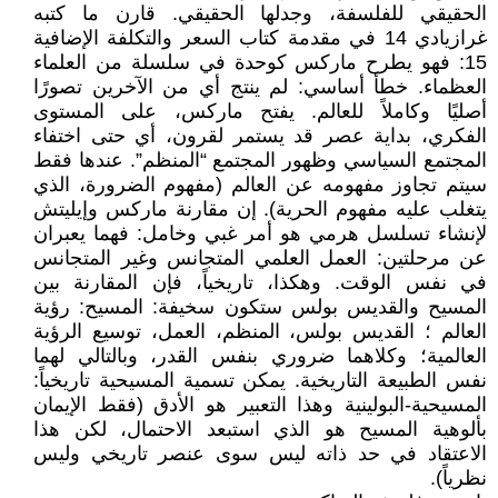
الحقيقي للفلسفة، وجدلها الحقيقي. قارن ما كتبه
غرازيادي 14 في مقدمة كتاب السعر والتكلفة الإضافية
15: فهو يطرح ماركس كوحدة في سلسلة من العلماء
العظماء. خطأ أساسي: لم ينتج أي من الآخرين تصورًا
أصليًا وكاملاً للعالم. يفتح ماركس، على المستوى
الفكري، بداية عصر قد يستمر لقرون، أي حتى اختفاء
المجتمع السياسي وظهور المجتمع “المنظم”. عندها فقط
سيتم تجاوز مفهومه عن العالم (مفهوم الضرورة، الذي
يتغلب عليه مفهوم الحرية). إن مقارنة ماركس وإيليتش
لإنشاء تسلسل هرمي هو أمر غبي وخامل: فهما يعبران
عن مرحلتين: العمل العلمي المتجانس وغير المتجانس
في نفس الوقت. وهكذا، تاريخياً، فإن المقارنة بين
المسيح والقديس بولس ستكون سخيفة: المسيح: رؤية
العالم ؛ القديس بولس، المنظم، العمل، توسيع الرؤية
العالمية؛ وكلاهما ضروري بنفس القدر، وبالتالي لهما
نفس الطبيعة التاريخية. يمكن تسمية المسيحية تاريخياً:
المسيحية-البولينية وهذا التعبير هو الأدق (فقط الإيمان
بألوهية المسيح هو الذي استبعد الاحتمال، لكن هذا
الاعتقاد في حد ذاته ليس سوى عنصر تاريخي وليس
نظرياً).