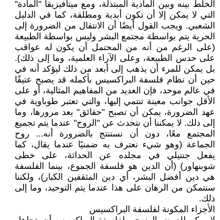
الخلط بينه وبين المادية المبتذلة، ومع ميتافيزيقا "المادة"
التي لا يمكن إلا أن تكون أبدية ومطلقة، كما في الدليل
الشعبي. ويجب القول أيضًا أن الانتقال من الضرورة إلى
الحرية يتم بواسطة مجتمع البشر وليس بواسطة الطبيعة
(على الرغم من أنه من المحتمل أن يكون له عواقب
على حدس الطبيعة، وعلى الآراء العلمية، وما إلى ذلك).
بل يمكن للمرء أن يذهب إلى أبعد من ذلك ليؤكد أنه في
حين أن نظام فلسفة البراكسيس بأكمله قد يصبح عتيقًا
في عالم موحد، فإن العديد من المفاهيم المثالية، أو على
الأقل جوانب معينة تنتمي إليها، والتي تعتبر طوباوية في
عهد الضرورة، يمكن أن تصبح "حقائق" بعد مرورها، وما
إلى ذلك. لا يمكننا أن نتحدث عن "الروح" عندما يتم تجميع
المجتمع معًا، دون أن نستنتج بالضرورة أنه... روح
الجماعة (وهو شيء نعترف به ضمنيًا عندما يقال، كما
يفعل جنتيلي في مجلده عن الحداثة، على خطى
شوبنهاور) (أن الدين هو فلسفة الجموع، بينما الفلسفة
هي دين أفضل البشر، أي دين المثقفين الكبار)، ولكننا
سنتمكن من الرهان على هذا عندما يتم التوحيد، وما إلى
ذلك.
الأجزاء المكونة لفلسفة البراكسيس