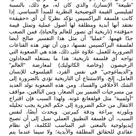
"طبيعة" الإنسان)، والذي كان له، مع ذلك، بالنسبة
لفيليسي القيمة التوضيحية النظرية للمبدأ السياسي. إذا
كانت فلسفة البراكسيس تؤكد نظريًا أن أي «حقيقة»
نعتقد أنها أبدية ومطلقة لها أصول عملية وتمثل قيمة
«مؤقتة» (تاريخية أي تصور للعالم والحياة)، فمن الصعب
جدًا فهمها. "عمليا" أن مثل هذا التفسير صالح أيضا
لفلسفة البراكسيس نفسها، دون أن تهتز هذه القناعات
الضرورية للعمل. علاوة على ذلك، هذه هي الصعوبة التي
تواجه أي فلسفة تاريخية: هذا ما يستغله المجادلون
الرخيصون (وخاصة الكاثوليك) لمعارضة "العالم"
و"الديماغوجي" في نفس الفرد، الفيلسوف للإنسان
العامل، إلخ. والاستنتاج أن التاريخية تؤدي بالضرورة إلى
الشك الأخلاقي والفساد. ومن هذه الصعوبة تولد العديد
من مسرحيات الضمير بين الصغار، وبين البالغين، مواقف
"أولمبية" مثل فولفغانغ غوته. ولهذا السبب فإن اقتراح
الانتقال من حكم الضرورة إلى حكم الحرية يجب تحليله
وبلورته ببراعة ودقة كبيرتين. ويحدث أيضًا، لنفس
السبب، أن فلسفة التطبيق العملي تميل إلى أن تصبح
إيديولوجية بالمعنى غير المناسب للكلمة، أي نظام
عقائدي للحقائق المطلقة والأبدية؛ ولا سيما عندما يتم