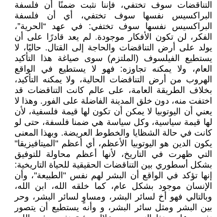
التناقضات سوف تختفي، فإننا نثبت ضمنًا أن فلسفة
البراكسيس نفسها سوف تختفي، أي أن فلسفة
البراكسيس نفسها سوف تختفي: في عهد “الحرية”،
الفكر، لن تكون الأفكار موجودة. لم يعد قادرًا على أن
يولد على أرض التناقضات والحاجة إلى القتال. حاليًا، لا
يستطيع الفيلسوف (الملتزم) سوى صياغة هذا التأكيد
العام، ولا يمكنه تجاوزه: فهو لا يستطيع في الواقع
الهروب من أرض التناقضات الحالية، ولا يمكنه التأكيد،
بخلاف الطريقة العامة، على عالم كانت التناقضات قد
اختفت منه، دون خلق المدينة الفاضلة على الفور. وهذا لا
يعني أن اليوتوبيا لا يمكن أن تكون لها قيمة فلسفية، لأن
لها قيمة سياسية، وكل سياسة هي ضمنا فلسفة، حتى لو
كانت في حالة الشظايا والخطوط العريضة. وبهذا المعنى
يكون الدين هو اليوتوبيا الأعظم، أي أعظم "الميتافيزيقا"
التي ظهرت في التاريخ، لأنها أعظم محاولة للتوفيق
بشكل أسطوري بين التناقضات الحقيقية للحياة التاريخية:
إنها تؤكد في الواقع أن البشر لهم نفس "الطبيعة"، وأن
الإنسان موجود بشكل عام، كما خلقه الله، ابن الله،
وبالتالي فهو أخ لسائر البشر، ومساوٍ لسائر البشر، وحر
بين البشر ومثل سائر البشر، و وأنه يستطيع أن يتصور