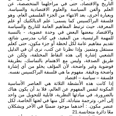
التاريخ والاقتصاد، حتى في مراحلهما المتخصصة، عن
العلم والفن السياسة والعلوم الاقتصادية والسياسة.
وبعبارة أخرى، بعد الانتهاء من الجزء الفلسفي العام، وهو
فلسفة البراكسيس كما يسمى: علم الديالكتيك أو علم
المعرفة، حيث ترتبط المفاهيم العامة للتاريخ والسياسة
والاقتصاد ببعضها البعض في وحدة عضوية، - بالنسبة
للمهمة الرئيسية، من المفيد، في كتاب مدرسي شائع،
تقديم مفاهيم عامة لكل لحظة أو جزء مكون، حتى كعلم
مستقل ومتميز. وإذا نظرنا عن كثب، نرى أن في الدليل
الشعبي إشارة إلى هذه النقاط المختلفة، ولكن عن
طريق الصدفة، وليس مع الاهتمام بالتماسك، بطريقة
فوضوية وغير واضحة، لأن المؤلف يخلو من أي إشارة
واضحة ودقيقة. مفهوم ما هي فلسفة البراكسيس نفسه.
فلسفة – سياسة – اقتصاد
إذا كانت هذه الأنشطة الثلاثة هي العناصر الأساسية
المكونة لنفس المفهوم عن العالم، فلا بد أن يكون هناك
بالضرورة، في مبادئها النظرية، قابلية للتحويل من واحد
إلى آخر، وترجمة متبادلة، كل منها في لغتها الخاصة، لكل
عنصر مكون. : أحدهما موجود ضمنيًا في الآخر ويشكلان
معًا دائرة متجانسة.21