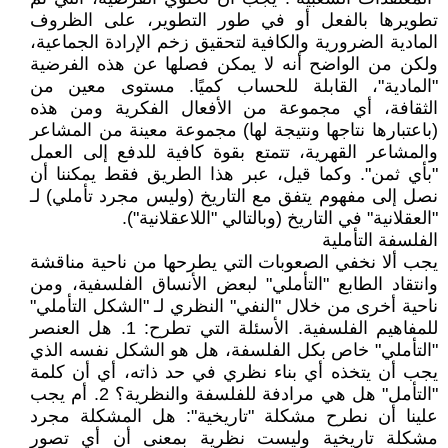
تطويرها بالفعل أو في طور التطوير، على الظروف
المادية الضرورية والكافية لتحقيق زخم الإرادة الجماعية،
ولكن من الواضح أنه لا يمكن فصلها عن هذه الفرضية
"المادية"، القابلة للحساب كميًا. مستوى معين من
الثقافة، أي مجموعة من الأفعال الفكرية ومن هذه
(باعتبارها نتاجها ونتيجة لها) مجموعة معينة من المشاعر
والمشاعر القهرية، تتمتع بقوة كافية للدفع إلى العمل
"بأي ثمن". وكما قيل، عبر هذا الطريق فقط يمكننا أن
نصل إلى مفهوم يتفق مع التاريخ (وليس مجرد تأملي) لـ
"العقلانية" في التاريخ (وبالتالي "اللاعقلانية").
الفلسفة التأملية
يجب ألا نخفي الصعوبات التي يطرحها من ناحية مناقشة
وانتقاد الطابع "التأملي" لبعض الأنساق الفلسفية، ومن
ناحية أخرى من خلال "النفي" النظري لـ "الشكل التأملي"
للمفاهيم الفلسفية. الأسئلة التي تطرح: 1. هل العنصر
"التأملي" خاص بكل الفلسفة، هل هو الشكل نفسه الذي
يجب أن يتخذه أي بناء نظري في حد ذاته، أي أن كلمة
"التأمل" هل هي مرادفة للفلسفة والنظرية؟ 2. أم يجب
علينا أن نطرح مشكلة "تاريخية": هل المشكلة مجرد
مشكلة تاريخية وليست نظرية بمعنى أن أي تصور