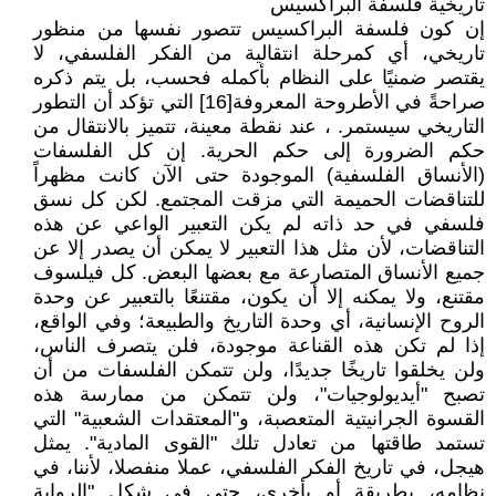
تاريخية فلسفة البراكسيس
إن كون فلسفة البراكسيس تتصور نفسها من منظور
تاريخي، أي كمرحلة انتقالية من الفكر الفلسفي، لا
يقتصر ضمنيًا على النظام بأكمله فحسب، بل يتم ذكره
صراحةً في الأطروحة المعروفة[16] التي تؤكد أن التطور
التاريخي سيستمر. ، عند نقطة معينة، تتميز بالانتقال من
حكم الضرورة إلى حكم الحرية. إن كل الفلسفات
(الأنساق الفلسفية) الموجودة حتى الآن كانت مظهراً
للتناقضات الحميمة التي مزقت المجتمع. لكن كل نسق
فلسفي في حد ذاته لم يكن التعبير الواعي عن هذه
التناقضات، لأن مثل هذا التعبير لا يمكن أن يصدر إلا عن
جميع الأنساق المتصارعة مع بعضها البعض. كل فيلسوف
مقتنع، ولا يمكنه إلا أن يكون، مقتنعًا بالتعبير عن وحدة
الروح الإنسانية، أي وحدة التاريخ والطبيعة؛ وفي الواقع،
إذا لم تكن هذه القناعة موجودة، فلن يتصرف الناس،
ولن يخلقوا تاريخًا جديدًا، ولن تتمكن الفلسفات من أن
تصبح "أيديولوجيات"، ولن تتمكن من ممارسة هذه
القسوة الجرانيتية المتعصبة، و"المعتقدات الشعبية" التي
تستمد طاقتها من تعادل تلك "القوى المادية". يمثل
هيجل، في تاريخ الفكر الفلسفي، عملا منفصلا، لأننا، في
نظامه، بطريقة أو بأخرى، حتى في شكل "الرواية