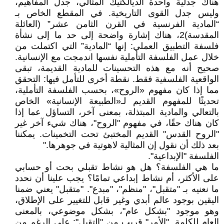
هناك جدلية واحدة الديالكتيك المثالي، جدل المفاهيم،
وليس جدل القوى التاريخية. في المقطع الخاص بـ
“المادية الفرنسية في القرن الثامن عشر” (العائلة
المقدسة)2، هناك إشارة واضحة إلى حد ما إلى نشأة
فلسفة التطبيق العملي: إنها “المادية” التي اكتملت من
خلال عمل الفلسفة التأملية نفسها اندمجت مع الإنسانية.
صحيح أنه مع هذه التحسينات للمادية القديمة، تبقى
الواقعية الفلسفية فقط. نقطة أخرى للتأمل فيها: التحقق
مما إذا كان مفهوم «الروح»، بحسب الفلسفة التأملية،
تحديثًا للمفهوم القديم لـ«الطبيعة الإنسانية» الخاص
بالتعالي والمادية المبتذلة، بمعنى آخر، التساؤل عما إذا
كان هناك حقًا، في مفهوم "الروح"، هناك شيء آخر غير
"الروح القدس" القديم المختبئ تحت التخمينات. يمكننا
بعد ذلك أن نقول إن المثالية لاهوتية في جوهرها."
الفلسفة "الإبداعية".
ما هي الفلسفة؟ هل هو نشاط تقبلي بحت أو حسابي
على الأكثر، أم نشاط إبداعي تمامًا؟ يجب علينا أن نحدد
ما نعنيه بـ "متقبل"، "منظم"، "مبدع". "متقبل" يعني ضمنا
اليقين بوجود عالم أبدي وغير قابل للتغيير على الإطلاق،
وهو موجود "بشكل عام"، بشكل موضوعي، بالمعنى
العام للكلمة. "الأمر" قريب من "التقبل": على الرغم من