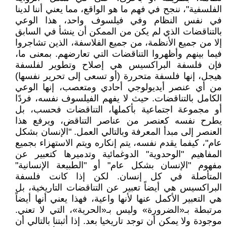
الفلسفية"، ننجح في فهم ما هو الواقع، مما يعني أننا لدينا
في نفس النظام وفي فيلسوف واحد، هذا الوعي
بالتناقضات الذي لم يكن من الممكن أن ينشأ في السابق
إلا من جميع الأنظمة، من جميع الفلاسفة، الذين تشاجروا
فيما بينهم وأظهروا التناقضات التي تعارضهم. بمعنى ما،
فإن فلسفة البراكسيس هي إصلاح وتطوير لفلسفة
هيجل، إنها فلسفة متحررة (أو تسعى إلى تحرير نفسها)
من أي عنصر أيديولوجي أحادي ومتعصب، إنها الوعي
الكامل بالتناقضات. حيث لا يفهم الفيلسوف نفسه، فردًا
أو مجموعة اجتماعية بأكملها، التناقضات فحسب، بل
يطرح نفسه كعنصر من عناصر التناقض، ويرفع هذا
العنصر إلى مبدأ المعرفة وبالتالي العمل. "الإنسان بشكل
عام"، كيفما يقدم نفسه، يتم إنكاره ويتم الاستهزاء بجميع
المفاهيم "الوحدوية" الدوغمائية وتدميرها كتعبير عن
مفهوم "الإنسان بشكل عام" أو "الطبيعة الإنسانية"
المتأصلة في كل إنسان. لكن إذا كانت فلسفة
البراكسيس هي أيضاً تعبير عن التناقضات التاريخية، بل
هي التعبير الأكمل عنها لأنها واعية، فهذا يعني أنها أيضاً
مرتبطة بـ«الضرورة» وليس بـ«الحرية»، التي لا تعني.
موجودة ولا يمكن أن توجد تاريخيا بعد. إذا أثبتنا بالتالي أن