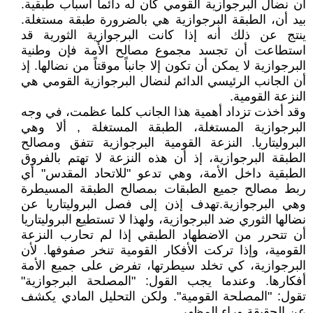
أن نضال البرجوازية القومي كان له دائماً أسباب طبقية.
بيد أن، الطبقة البرجوازية هي بالضرورة طبقة مستغلة.
ينتج عن ذلك أنه إذا كانت البرجوازية الثورية قد
استطاعت أن تجسد مجموع مصالح الأمة فإن وطنية
البرجوازية لا يمكن أن تكون إلا جانباً موقتاً من نضالها. إذ
أن الجانب الرئيسي الدائم لنضال البرجوازية القومي هي
النزعة القومية.
وقد أخذت تزداد أهمية هذا الجانب كلما عظمت، في وجه
البرجوازية المستغلة، الطبقة المستغلة , ألا وهي
البروليتاريا. النزعة القومية البرجوازية تتفق ومصالح
الطبقة البرجوازية، إذ أن هذه النزعة لا تهتم بالفروق
الطبقية داخل الأمة، وهي تدعو "للاتحاد المقدس" أي
ربط مصالح جميع الطبقات بمصالح الطبقة المسيطرة
وهي البرجوازية.تهدف إذن إلى فصل البروليتاريا عن
نضالها الثوري ضد البرجوازية، ولهذا لا تستطيع البروليتاريا
أن تتحرر من الاضطهاد الطبقي إذا لم تحارب النزعة
القومية، وإذا تركت الأفكار القومية تنخر صفوفها. لأن
البرجوازية، كي تخلد سيطرتها، تفرض على جميع الأمة
أفكارها. وعندما يجب القول: "المصلحة البرجوازية"
تقول: "المصلحة القومية". ولكن التحليل المادي يكشف
عن الحقيقة وراء المظهر.