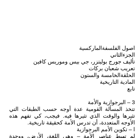
اصول الفلسفةالماركسية
الجزءالثاني
تأليف جورج بوليتزر، جي بيس وموريس كافين
تعريب شعبان بركات
الحلقةالخامسة والستون
المادية التاريخية
تابع
3 – البرجوازية والأمة
تتخذ المسألة القومية عدة أوجه حسب الطبقات التي
تثيرها والوقت الذي تثيرها فيه. فيجب، كي تفهم هذه
الأوجه المتعددة، أن تدرس الأمة كحقيقة تاريخية.
ا – تكوين الأمم البرجوازية
لم تهبط عناصر الأمة – وهي اللغة، الأرض، ووحدة