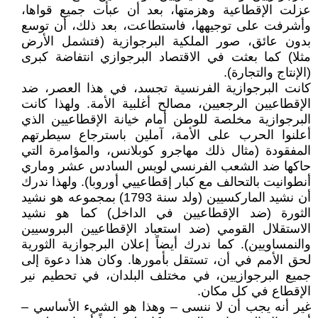
عزلت الإقطاعية وهزمتها، بعد أن عبأت جميع قواها،
وأشرفت على توجيهها، فاستطاعت، بعد ذلك، أن توسع
بدون عائق، صور الملكية البرجوازية (فتشمل الأرض
مثلا) كما بعثت في الاقتصاد البرجوازي انتفاضة كبرى
(الإنتاج والتجارة).
كانت البرجوازية الفرنسية تجسد، في هذا العصر، ضد
الإقطاعيين الرجعيين، مصالح أغلبية الأمة. ولهذا كانت
البرجوازية مخلصة للوطن أمام خيانة الإقطاعيين الذي
أعلنوا الحرب على الأمة، آملين باسترجاع سيطرتهم
المفقودة (مثال ذلك مهاجرو كوبلانس، والمؤامرة التي
حاكها ضد الشعب الفرنسي لويس السادس عشر وماري
أنطوانيت بالتحالف مع كبار إقطاعييي أوروبا). ولهذا ندرك
أن نشيد الماركسيين (ولد سنة 1793) بمجموعه هو نشيد
الثورة (ضد الإقطاعيين في الداخل) كما هو نشيد
الاستقلال القومي (ضد استعباد الإقطاعيين البروسيين
والنمساويين). كما ندرك أيضاً إعلان البرجوازية الثورية
لحق الأمم في أن، تستقل بأمورها. وكان هذا دعوة إلى
جميع البرجوازيين، في مختلف البلدان، في تحطيم نير
الإقطاع في كل مكان.
غير أنه يجب أن لا ننسى – وهذا هو الشيء الأساسي –