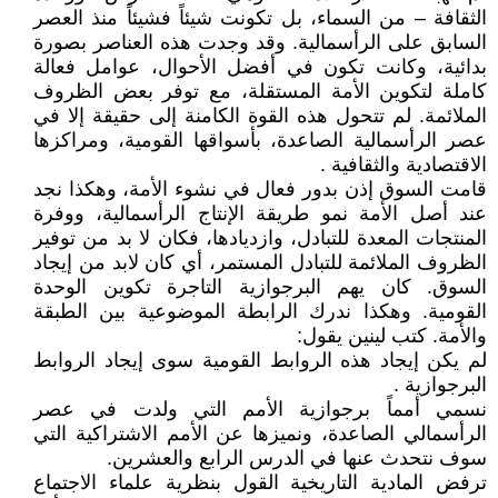
الثقافة – من السماء، بل تكونت شيئاً فشيئاً منذ العصر
السابق على الرأسمالية. وقد وجدت هذه العناصر بصورة
بدائية، وكانت تكون في أفضل الأحوال، عوامل فعالة
كاملة لتكوين الأمة المستقلة، مع توفر بعض الظروف
الملائمة. لم تتحول هذه القوة الكامنة إلى حقيقة إلا في
عصر الرأسمالية الصاعدة، بأسواقها القومية، ومراكزها
الاقتصادية والثقافية .
قامت السوق إذن بدور فعال في نشوء الأمة، وهكذا نجد
عند أصل الأمة نمو طريقة الإنتاج الرأسمالية، ووفرة
المنتجات المعدة للتبادل، وازديادها، فكان لا بد من توفير
الظروف الملائمة للتبادل المستمر، أي كان لابد من إيجاد
السوق. كان يهم البرجوازية التاجرة تكوين الوحدة
القومية. وهكذا ندرك الرابطة الموضوعية بين الطبقة
والأمة. كتب لينين يقول:
لم يكن إيجاد هذه الروابط القومية سوى إيجاد الروابط
البرجوازية .
نسمي أمماً برجوازية الأمم التي ولدت في عصر
الرأسمالي الصاعدة، ونميزها عن الأمم الاشتراكية التي
سوف نتحدث عنها في الدرس الرابع والعشرين.
ترفض المادية التاريخية القول بنظرية علماء الاجتماع