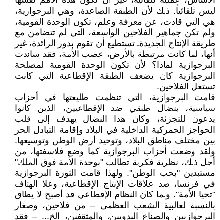
الأساس، عملية تلقائية، غير أن تكون هذه الأمم نفسها
ليس تلقائياً. ذلك لأن الطبقة الصاعدة، وهي البرجوازية،
هي التي قادت، عن معرفة وعلم، تكون الوحدة القومية،
ولم تكن جماهير الفلاحين الواسعة، التي لم تتضامن مع
طريقة الإنتاج الجديدةـ تستطيع أن تقوم بدور الرائدة، غير
أنها، لما كانت مرتبطة بالأرض، عصب الأمة، فقد ساندت
البرجوازية لماذا؟ لأن تكون الوحدة القومية لمصلحة
البرجوازية كان يضعف الطبقة الإقطاعية التي كانت
تستغل الفلاحين.
قامت البرجوازية، التي تنظمت طليعتها في أحزاب
سياسية، بنضال طبقي ضد الإقطاعيين، الذين كانوا
يدعون للتجزئة، وكان هذا النضال يهدف إلى قلب
الحواجز الجمركية الداخلية في البلاد وإقامة التبادل الحر
بين مختلف مناطق البلاد، وتوحيد أرض الوطن وتوسيعها.
ولقد وضعت أحزاب البرجوازية كما وضع فلاسفتها، من
أجل ذلك، نظرية فكرية تطالب "بوحدة الأمة فوق الملك"
مستبدين "بحب الوطن". ولهذا قامت الثورة البرجوازية
في فرنسا، ضد علاقات الإنتاج الإقطاعية، وعلا الهتاف
"تحيا الأمة". ولما كان النظام الإقطاعي قد أصبح لا يطاق
بالنسبة لغالبية الشعب العظمى – من فلاحين، وصغار
البرجوازيين والصناع اليدويين، والمثقفين، الخ... – فقد