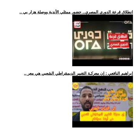
.. انطلاق قرعة الدوري المصري.. حضور ممثلي الأندية ووصلة هزار بي
.. إبراهيم النافعي : إن معركـة التغيير الديمقراطي الشعبي هي معر