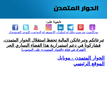
تابعونا على:
بودكاست
بنترست
تيلكرام
لينكدإن
الانستغرام
اليوتيوب
التويتر
الفيسبوك
تبرعاتكم وتبرعاتكن المالية تحفظ استقلال الحوار المتمدن،
فشاركونا في دعم استمرارية هذا الفضاء اليساري الحر
[اشترك في قناة ‫«الحوار المتمدن» على اليوتيوب]
الحوار المتمدن - موبايل
الموقع الرئيسي