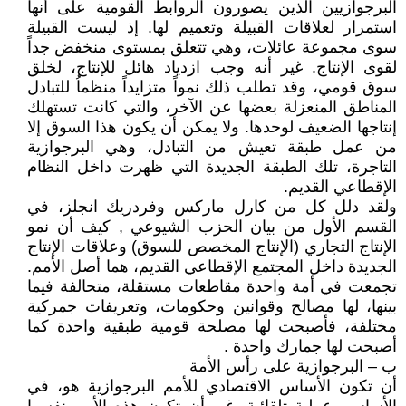
البرجوازيين الذين يصورون الروابط القومية على أنها
استمرار لعلاقات القبيلة وتعميم لها. إذ ليست القبيلة
سوى مجموعة عائلات، وهي تتعلق بمستوى منخفض جداً
لقوى الإنتاج. غير أنه وجب ازدياد هائل للإنتاج، لخلق
سوق قومي، وقد تطلب ذلك نمواً متزايداً منظماُ للتبادل
المناطق المنعزلة بعضها عن الآخر، والتي كانت تستهلك
إنتاجها الضعيف لوحدها. ولا يمكن أن يكون هذا السوق إلا
من عمل طبقة تعيش من التبادل، وهي البرجوازية
التاجرة، تلك الطبقة الجديدة التي ظهرت داخل النظام
الإقطاعي القديم.
ولقد دلل كل من كارل ماركس وفردريك انجلز، في
القسم الأول من بيان الحزب الشيوعي , كيف أن نمو
الإنتاج التجاري (الإنتاج المخصص للسوق) وعلاقات الإنتاج
الجديدة داخل المجتمع الإقطاعي القديم، هما أصل الأمم.
تجمعت في أمة واحدة مقاطعات مستقلة، متحالفة فيما
بينها، لها مصالح وقوانين وحكومات، وتعريفات جمركية
مختلفة، فأصبحت لها مصلحة قومية طبقية واحدة كما
أصبحت لها جمارك واحدة .
ب – البرجوازية على رأس الأمة
أن تكون الأساس الاقتصادي للأمم البرجوازية هو، في