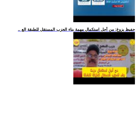
.. حفيظ يزوغ: من أجل استكمال مهمة بناء الحزب المستقل للطبقة الع