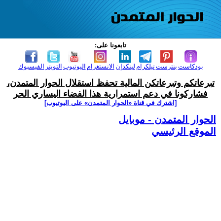
تابعونا على:
بودكاست
بنترست
تيلكرام
لينكدإن
الانستغرام
اليوتيوب
التويتر
الفيسبوك
تبرعاتكم وتبرعاتكن المالية تحفظ استقلال الحوار المتمدن،
فشاركونا في دعم استمرارية هذا الفضاء اليساري الحر
[اشترك في قناة ‫«الحوار المتمدن» على اليوتيوب]
الحوار المتمدن - موبايل
الموقع الرئيسي