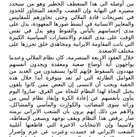
من أوصله الى هذا المنعطف الخطير وهو من سيحدد
مصيره في النهاية وإن الغضب والحقد المتجاوز للحدود
في تصريحات قادة الملالي وحتى تجاوزهم للمقاييس
والمعايير الانسانية في أبسط صورها المعهودة، يدل على
مدى إحساسهم باليأس والقنوط وهو يدل في نفس
الوقت على مدى التقدم والانتصارات السياسية الکبيرة
التي باتت المقاومة الايرانية ومجاهدي خلق تحرزها على
مختلف الاصعدة.
خلال العقود الاربعة المنصرمة، کان نظام الملالي وعندما
يواجهون أية أوضاع صعبة ومعقدة ويجدون أنفسهم
مهددون بالسقوط فإنهم کانوا يستفيدون من العديد من
العوامل الطارئة التي لم تعد متوفرة أبدا خلال هذه
الحقبة ويجب أن لاننسى إن البعض ممن کانوا يلقون
بحبل النجاة لهذا النظام للنجاة من الغرق، صاروا اليوم
ينأون بأنفسهم عن إعادة الکرة وإنقاذ نظام ليس من
ورائه سوى المصائب والکوارث والمآسي والمشاکل،
والاهم من ذلك إنهم يرون بأن الشعب الايراني برمته
صار يرفض هذا النظام ويقف بوجهه ويسعى لإسقاطه،
ولاسيما وإن الانتخابات الاخيرة التي قاطعتها أغلبية
الشعب الايراني قد جسدت وعبرت عن عزم وإصرار