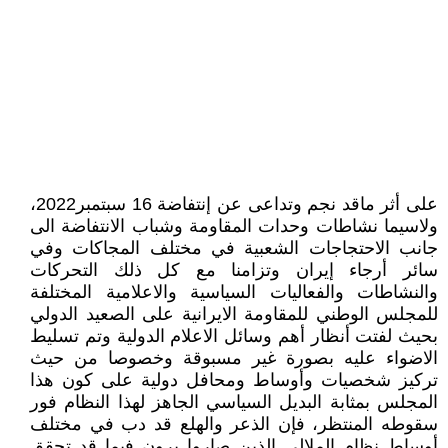
على أثر ماقد نجم وتداعى عن إنتفاضة 16 سبتمبر2022،
ولاسيما نشاطات وحدات المقاومة وشباب الانتفاضة الى
جانب الاحتجاجات الشعبية في مختلف المجاکات وفي
سائر أرجاء إيران وتزامنا مع کل ذلك التحرکات
والنشاطات والفعاليات السياسية والاعلامية المختلفة
للمجلس الوطني للمقاومة الايرانية على الصعيد الدولي
بحيث لفتت أنظار أهم وسائل الاعلام الدولية وتم تسليط
الاضواء عليه بصورة غير مسبوقة وخصوصا من حيث
ترکيز شخصيات وأوساط ومحافل دولية على کون هذا
المجلس بمثابة البديل السياسي الجاهز لهذا النظام فور
سقوطه المنتظر، فإن الذعر والهلع قد دب في مختلف
أوساط نظام الملالي الذين صاروا يرون فيما قد تحقق