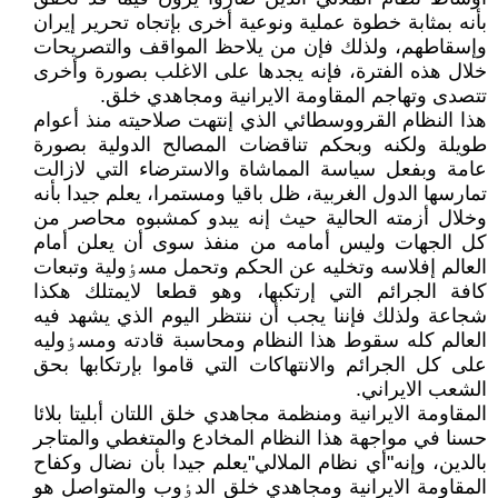
بأنه بمثابة خطوة عملية ونوعية أخرى بإتجاه تحرير إيران
وإسقاطهم، ولذلك فإن من يلاحظ المواقف والتصريحات
خلال هذه الفترة، فإنه يجدها على الاغلب بصورة وأخرى
تتصدى وتهاجم المقاومة الايرانية ومجاهدي خلق.
هذا النظام القرووسطائي الذي إنتهت صلاحيته منذ أعوام
طويلة ولکنه وبحکم تناقضات المصالح الدولية بصورة
عامة وبفعل سياسة المماشاة والاسترضاء التي لازالت
تمارسها الدول الغربية، ظل باقيا ومستمرا، يعلم جيدا بأنه
وخلال أزمته الحالية حيث إنه يبدو کمشبوه محاصر من
کل الجهات وليس أمامه من منفذ سوى أن يعلن أمام
العالم إفلاسه وتخليه عن الحکم وتحمل مسٶولية وتبعات
کافة الجرائم التي إرتکبها، وهو قطعا لايمتلك هکذا
شجاعة ولذلك فإننا يجب أن ننتظر اليوم الذي يشهد فيه
العالم کله سقوط هذا النظام ومحاسبة قادته ومسٶوليه
على کل الجرائم والانتهاکات التي قاموا بإرتکابها بحق
الشعب الايراني.
المقاومة الايرانية ومنظمة مجاهدي خلق اللتان أبليتا بلائا
حسنا في مواجهة هذا النظام المخادع والمتغطي والمتاجر
بالدين، وإنه"أي نظام الملالي"يعلم جيدا بأن نضال وکفاح
المقاومة الايرانية ومجاهدي خلق الدٶوب والمتواصل هو