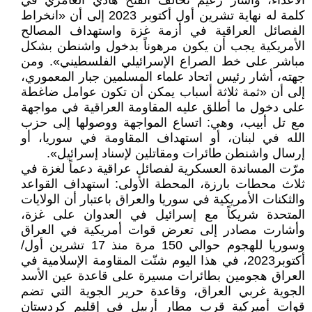
الأعداء، وأشار زعيم تحالف الفتح هادي العامري في
كلمة له نهاية تشرين أول أكتوبر 2023 إلى أن «انخراط
الفصائل العراقية في أزمة غزة واستهداف المصالح
الأمريكية يجب أن يكون مرهوناً بدخول واشنطن بشكل
مباشر على خط الصراع الإسرائيلي الفلسطيني». ومن
جهته، أشار رئيس اتحاد علماء المسلمين جبار المعموري،
إلى أن «ثمة ثلاثة أسباب يمكن أن تكون عوامل ضاغطة
على دخول ما أطلق عليه المقاومة العراقية في مواجهة
مع تل أبيب، وهي: اتساع المواجهة ووصولها إلى حزب
الله في لبنان، أو استهداف المقاومة في سوريا، أو
إرسال واشنطن طائرات ومقاتلين لإسناد إسرائيل».
مرّت المساندة العسكرية لفصائل عراقية دعماً لغزة في
ثلاث محطات بارزة، المحطة الأولى: استهداف القواعد
والثكنات الأمريكية في سوريا والعراق باعتبار أن الولايات
المتحدة شريكاً مع إسرائيل في العدوان على غزة،
وأشارت مصادر إلى تعرض قوات أمريكية في العراق
وسوريا للهجوم حوالي 150 مرة منذ 17 تشرين أول/
أكتوبر2023، في هذا اليوم شنّت المقاومة الإسلامية في
العراق هجومين بطائرات مسيرة على قاعدة عين الأسد
الجوية غربي العراق، وقاعدة حرير الجوية التي تضم
قوات أميركية قرب مطار أربيل في إقليم كردستان