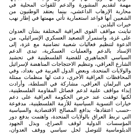
مهمة لتقديم المشورة والدعم للقوات المحلية في
محاربة الإرهاب الداعشي، بينما يعتقد الوطنيون من
الشعبين أنها قواعد استعمارية تأتي مهمتها في إطار نهب
خيرات البلدين .
تباينت مواقف القوى العراقية المختلفة بشأن العدوان
على غزة، واستمرار التصعيد العسكري الإسرائيلي، من
الدعوة لتنظيم فعاليات شعبية تضامنية مع غزة، إلى
الإسناد بالدعم والعمليات العسكرية، تبدى الدعم
السياسي الجماهيري للقضية الفلسطينية في تحشيد
الشارع العراقي، وتنظيم الاحتجاجات المناهضة لإسرائيل
والولايات المتحدة، وبعض الدول الغربية في بغداد، وفي
المحافظات العراقية الأخرى، دعت لها منظمات ممثلة
في البرلمان العراقي، مشاركة في السلطة، وأرادت
إبداء مواقف علنية لدعم فصائل المقاومة الفلسطينية،
لكنها توقفت عند حرص الحكومة العراقية على دعم
خيارات التسوية السياسية للأزمة الفلسطينية، مدفوعة
-حسب اعتقادها- بدافع المصالح الاقتصادية والسياسية
التي تربط العراق بالولايات المتحدة، واهتمت بدفع دور
المؤسسات الدولية لوقف الصراع، وبذل الجهود
الدبلوماسية للتوصل لحل سياسي ووقف العدوان،