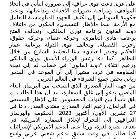
على غزة، دعت قوى عراقية إلى ضرورة التأني في اتخاذ
المواقف، ومراقبة تطورات الأحداث وتداعياتها، ودعت
حكومة السوداني إلى تكثيف الجهود الدبلوماسية للتعامل
مع الأزمة، بينما «الإطار التنسيقي» المكون من «ائتلاف
دولة القانون بزعامة نوري المالكي، وتحالف الفتح
بزعامة هادي العامري، وحركة عطاء، وحركة حقوق،
وحزب الفضيلة، وتحالف قوى الدولة بزعامة عمار
الحكيم وحيدر العبادي» دعا لتحشيد الشارع من خلال
التظاهر، كما دعا رئيس الوزراء الأسبق نوري المالكي
وزعيم ائتلاف “دولة القانون” في خطاب له إلى نجدة
المقاومة في غزة، مشيراً إلى أن الموعد في القدس
رباني يخص جميع الشرفاء في العالم العربي.
من جهته التيار الصدري الذي انسحب من البرلمان العام
الماضي يدعو إلى غلق السفارة، بيد أن هذا الطلب لم
يلق تأييداً بين النواب المحسوبين على الإطار التنسيقي
في البرلمان، زعيم التيار الصدري مقتدى الصدر، دعا في
27 تشرين الأول/ أكتوبر 2023، الحكومة والبرلمان
العراقيين إلى التحرك لإغلاق السفارة الأمريكية في
بغداد، نصرة لغزة، ورداً على الدعم الأمريكي لإسرائيل،
كما طالب في وقت سابق بدعم شعبي عربي واسع