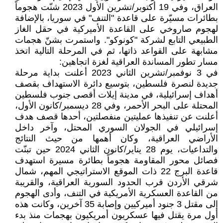
العراق، وفي 19 أكتوبر/تشرين الأول 2023 شنّت هجوماً
بطائرات مسيّرة على قاعدة "التنف" في سوريا، بالإضافة
لهجوم صاروخي على القاعدة الأميركية في حقل الغاز
الطبيعي التابع لشركة "كونوكو". واستمرت بشنّ هجمات
مشابهة على القواعد ذاتها، ثم في المرحلة التالية اتخذ
مسار تطور المساندة العراقية لغزة اتجاهين:
في 3 نوفمبر/تشرين الثاني 2023 أعلنت بداية مرحلة
جديدة لنصرة فلسطين، بتوسيع دائرة الاستهداف بقصف
أهداف إسرائيلية، في مدينة إيلات أقصى جنوب فلسطين
المحتلة على البحر الأحمر، وفي 28 ديسمبر/كانون الأول،
أعلنت عن تنفيذها عمليتين منفصلتين، أحدها قصف هدف
إسرائيلي في الجولان السوري المحتل، وآخر داخل
الأراضي العراقية، وكان أهمها من حيث النتائج
والتداعيات، يوم 28 يناير/كانون الثاني 2024 حين تبنّت
فصائل محور المقاومة هجوماً بطائرة مسيرة استهدف
قاعدة البرج 22 ذات الموقع الاستراتيجي المهم، شمال
شرقي الأردن قرب الحدود السورية العراقية، والقريبة
من القاعدة العسكرية الأمريكية في التنف، وأدى الهجوم
إلى مقتل 3 جنود أميركيين وإصابة 35 آخرين، وكانت هذه
أول مرة يقتل فيها عسكريون أمريكيون بهجمات منذ بدء