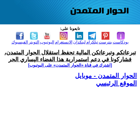
تابعونا على:
بودكاست
بنترست
تيلكرام
لينكدإن
الانستغرام
اليوتيوب
التويتر
الفيسبوك
تبرعاتكم وتبرعاتكن المالية تحفظ استقلال الحوار المتمدن،
فشاركونا في دعم استمرارية هذا الفضاء اليساري الحر
[اشترك في قناة ‫«الحوار المتمدن» على اليوتيوب]
الحوار المتمدن - موبايل
الموقع الرئيسي