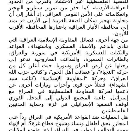
للقضية الفلسطينية عبر الاحتشاد بالقرب من الحدود
العراقية-الأردنية، كما حذر من تمرير سيناريو التهجير
وانعكاساته على الأمن القومي العراقي، إذ أشار إلى أن
محاولة تهجير سكان الضفة الغربية إلى الأردن قد يمتد
إلى محافظة الأنبار العراقية باعتبارها المحافظة الأقرب
للأردن.
من جهة أخرى، فصائل المقاومة الإسلامية العراقية التي
تنادي بالدعم والاسناد العسكري وباستهداف القواعد
والثكنات العسكرية الأمريكية في سورية والعراق،
بالطائرات المسيرة، والقذائف الصاروخية تدعو إلى
رحيلها عن أرض العراق وسوريا. حيث أعلن كل من
حركة “النجباء”، و”عصائب أهل الحق”، و”كتائب حزب الله
العراق”، وحركة “المقاومة الإسلامية” (كتائب سيد
الشهداء)، فضلاً عن قوى وأحزاب وتيارات أخرى، عن
دعمها لحركة المقاومة الفلسطينية في الصراع مع
إسرائيل، داعية المجتمع الدولي إلى التدخل الفوري
لوقف التصعيد الإسرائيلي في غزة، وحماية المدنيين
الفلسطينيين.
هل العمليات ضد القواعد الأمريكية في العراق رداً على
المجازر بحق أطفال ونساء وشيوخ قطاع غزة؟. أم لإنهاء
مهمة التحالف الدولي في العراق الذي تقوده الولايات