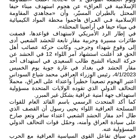
الإسلامية في العراق» عن هجوم استهدف ميناء حيفا
المحتل بالطيران المسيّر، وأن «مجاهدي المقاومة
الإسلامية فـي العـراق هاجموا محطة المواد الكيميائية
في ميناء حيفا في أراضينا المحتلة».
في إطار الرد الأمريكي لاستهداف قواعدها، قصفت
طائرات مسيرة وحربية مقار تابعة للحشد الشعبي أدى
إلى وقوع شهداء وجرحى، وكانت حركة عصائب أهل
الحق قد أعلنت استشهاد آمر اللواء 12 في الحشد عن
حركة النجباء الشيخ طالب السعيدي في استهداف أحد
مقار الحشد في بغداد في غارة جوية يوم الخميس
4/1/2023، رئيس الوزراء العراقي محمد شياع السوداني
اعتبر الهجوم تصعيداً خطيراً واعتداء على العراق، محملاً
التحالف الدولي الذي تقوده الولايات المتحدة مسؤولية
استهداف جهة أمنية عراقية بشكل غير المبرر.
كما أكد المتحدث الرسمي باسم القائد العام للقوات
المسلحة العراقية اللواء يحيى رسول أن القصف الذي
طال أحد مقار الحشد الشعبي اعتداء سافر وتعدٍ صارخ
على سيادة العراق وأمنه، وحمّل قوات التحالف الدولي
المسؤولية عنه.
في سياق تفاعل القوى السياسية العراقية مع الحرب