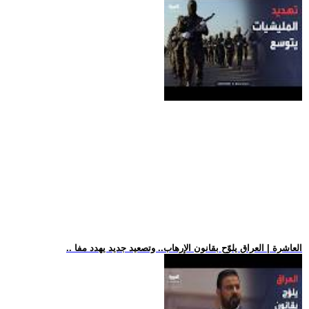
.. العاشرة | العراق يلوّح بقانون الإرهاب.. وتصعيد جديد يهدد مفا