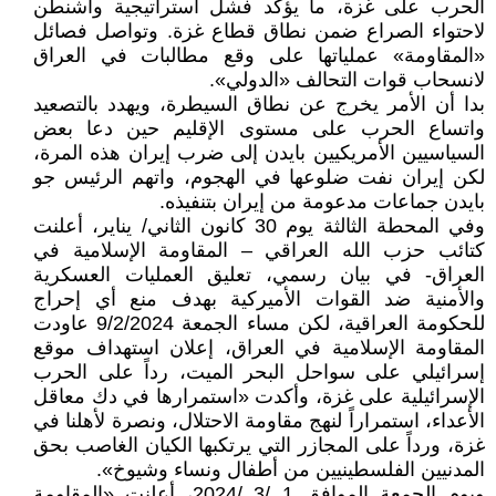
الحرب على غزة، ما يؤكد فشل استراتيجية واشنطن
لاحتواء الصراع ضمن نطاق قطاع غزة. وتواصل فصائل
«المقاومة» عملياتها على وقع مطالبات في العراق
لانسحاب قوات التحالف «الدولي».
بدا أن الأمر يخرج عن نطاق السيطرة، ويهدد بالتصعيد
واتساع الحرب على مستوى الإقليم حين دعا بعض
السياسيين الأمريكيين بايدن إلى ضرب إيران هذه المرة،
لكن إيران نفت ضلوعها في الهجوم، واتهم الرئيس جو
بايدن جماعات مدعومة من إيران بتنفيذه.
وفي المحطة الثالثة يوم 30 كانون الثاني/ يناير، أعلنت
كتائب حزب الله العراقي – المقاومة الإسلامية في
العراق- في بيان رسمي، تعليق العمليات العسكرية
والأمنية ضد القوات الأميركية بهدف منع أي إحراج
للحكومة العراقية، لكن مساء الجمعة 9/2/2024 عاودت
المقاومة الإسلامية في العراق، إعلان استهداف موقع
إسرائيلي على سواحل البحر الميت، رداً على الحرب
الإسرائيلية على غزة، وأكدت «استمرارها في دك معاقل
الأعداء، استمراراً لنهج مقاومة الاحتلال، ونصرة لأهلنا في
غزة، ورداً على المجازر التي يرتكبها الكيان الغاصب بحق
المدنيين الفلسطينيين من أطفال ونساء وشيوخ».
ويوم الجمعة الموافق 1 /3 /2024، أعلنت «المقاومة