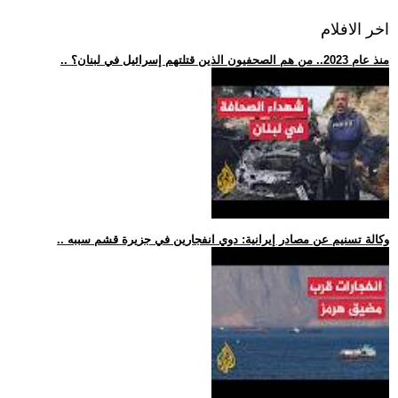
اخر الافلام
.. منذ عام 2023.. من هم الصحفيون الذين قتلتهم إسرائيل في لبنان؟
.. وكالة تسنيم عن مصادر إيرانية: دوي انفجارين في جزيرة قشم سببه