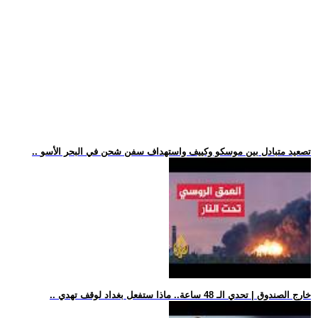
.. تصعيد متبادل بين موسكو وكييف واستهداف سفن شحن في البحر الأسو
.. خارج الصندوق | تحدي الـ 48 ساعة.. ماذا ستفعل بغداد لوقف تهدي