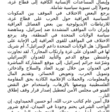
وإيصال المساعدات الإنسانية الكافية إلى قطاع غزة،
وصولاً إلى تسوية سياسية شاملة.
يرجع البعض الاختلاف في الموقف بين المكونات
السياسية العراقية حول الحرب على قطاع غزة،
للارتباطات الأيديولوجية بين بعض الفصائل العراقية
وإيران ذات المواقف المتشددة ضد إسرائيل، ومناهضة
سياسة الولايات المتحدة في المنطقة، وقد يرجع
الاختلاف في المواقف للقوى العراقية إلى الإجابة على
السؤال: هل الولايات المتحدة داعم لإسرائيل؟. أم شريك
لها في العدوان على غزة وارتكاب المجازر؟. لقد تجاوزت
واشنطن موقع الدعم والتأييد للعدوان الإسرائيلي
وشرّعنة جرائم إسرائيل، إلى موقع المشاركة المباشرة
في العدوان من خلال توريد العتاد والسلاح والذخائر،
وتمويل الحرب، وتعويض الخسائر، وتقديم المال
والمعلومات، والحملات الإعلامية الكاذبة بحق المقاومة
الفلسطينية ووصفها بالإرهاب، واستخدام حق النقض
الفيتو في مجلس الأمن لتعطيل إصدار قرار وقف إطلاق
النار...
قال أمين عام كتائب حزب الله، أبو حسين الحميداوي، إن
الواجب الشرعي يحتم وجودنا في الميدان، لدفع شرور