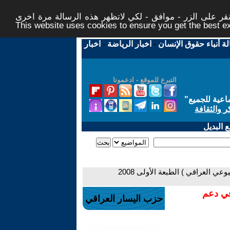
ر على الزر - موافق - لكي لاتظهر هذه الرسالة مرة اخرى -
This website uses cookies to ensure you get the best 
لة أنباء حقوق الإنسان
-
اخبار الرياضة
-
اخبار
التبرع للموقع - ادعمونا
اعية للجميع
"
ر والثقافة
 البديل
- صفحات من كتاب ( اختطاف الحزب الشيوعي العراقي ) الطبعة الأولى 2008
في دعم
حزب اليسار العراقي