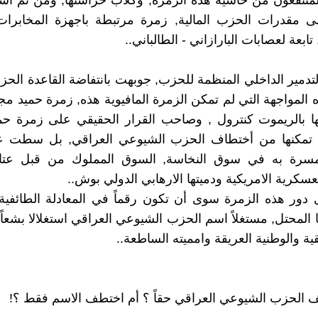
لمنتفعون من حاشية هذه الزمرة, وكلاب حراستها, ومن ثم است
ى مقدرات الحزب المالية, زمرة مرتبطة باجهزة المخابرات 
تابعة لعصابات البارازاني - الطالباني..
تدمير الداخلي المنظمة للحزب, جوبهت بانتفاضة القاعدة الحزبي
 المواجهة التي لم تمكن الزمرة المافيوية هذه, زمرة حميد مجي
ا بالريموت كنترول , وصاحب القرار الحقيقي على زمرة حمي
لم تمكنها من أختطاف الحزب الشيوعي العراقي, بل سطت 
رة به في سوق النخاسة, السوق المملوك من قبل عتاة
عسكرية الامريكية ودميتها الارهابي الدولي بوش..
 دور هذه الزمرة سوى أن تكون رقماً في المعادلة الطائفية
ا المحتل, مستغلاً اسم الحزب الشيوعي العراقي استغلالا بشعاً
ية والوطنية العريقة وامميته الساطعة..
 الحزب الشيوعي العراقي حقاً ؟ أم اختطف الاسم فقط ؟!