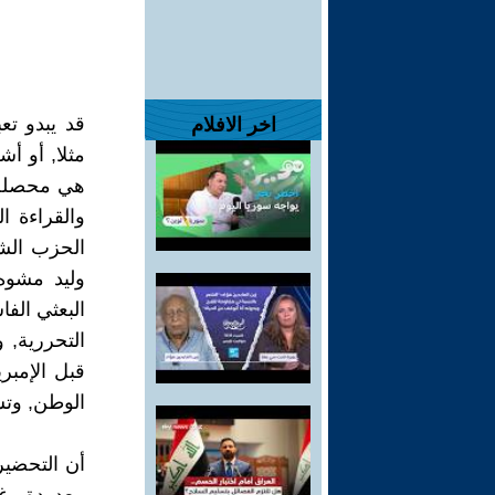
قد يبدو تع
اخر الافلام
مثلا, أو أ
هي محصلة 
والقراءة ا
الحزب الشي
التحررية, 
الوطن, وتس
أن التحضير