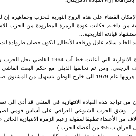
بالتزاماته إزاء أسياده الامريكان.
لإمكان القضاء على هذه الروح الثورية للحزب وجماهيره إن ل
ية من داخله, فكانت عودة الزمرة المطرودة من الحزب للاس
استشهاد قيادته التاريخية…
يد الخالد سلام عادل ورفاقه الأبطال, لتكون حصان طروادة لتد
هذه الزمرة الانتهازية التي أعلنت خط آب 1964 القا
وصولاً الى هروبها عام 1979 الى خارج الوطن بتسهيل من المش
 من تواجد هذه القيادة الانتهازية في المنفى قد أدى الى تص
خر , وشق الحزب الشيوعي العراقي على أساس قومي لضر
اف من الأعضاء تطبيقا لمقولة زعيم الزمرة الانتهازية الخائن 
 5% من أعضاء الحزب )..