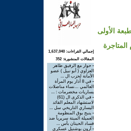
بعة الأولى
 المتاجرة
إجمالي القراءات: 1,637,040
المقالات المنشورة: 352
-
حوار مع الرفيق طاهر
العزاوي ( أبو نبيل ) عضو
الأمانة لحزب ال ...
-
في 8 أذار يوم المرأة
العالمي …نساء مناضلات
يساريات مخضرمات : ...
-
في الذكرى ال (61)
لاستشهاد المعلم القائد
اليساري التاريخي سل ...
-
ينبح بوق المنظومة
العميلة الميتة سريرياً ضد
فساد الحيتان بأس ...
-
آرون بوشنيل عسكري