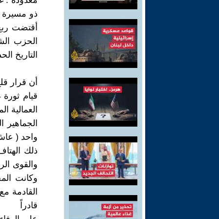
معدودة . 
ذو مسيرة ك
أقتضت ربع
الحزب الش
التاريخ الح
أن قرار قل
العمالية الم
الجماهير ال
واحد ( عا
ذلك الهتاف
والقوى الر
وكانت المخ
قادراً