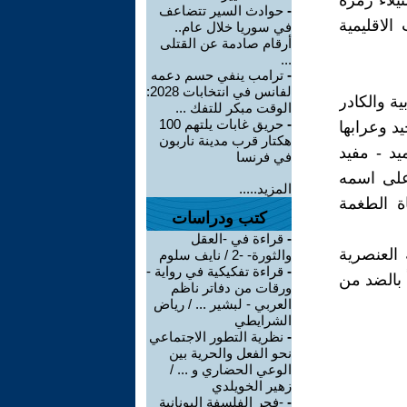
يلاء زمرة
-
حوادث السير تتضاعف
الاقليمية
في سوريا خلال عام..
أرقام صادمة عن القتلى
...
-
ترامب ينفي حسم دعمه
لفانس في انتخابات 2028:
ة والكادر
الوقت مبكر للتفك ...
-
حريق غابات يلتهم 100
د وعرابها
هكتار قرب مدينة ناربون
د - مفيد
في فرنسا
على اسمه
المزيد.....
 الطغمة
كتب ودراسات
-
قراءة في -العقل
 العنصرية
والثورة- -2 / نايف سلوم
-
قراءة تفكيكية في رواية -
 بالضد من
ورقات من دفاتر ناظم
العربي - لبشير ... / رياض
الشرايطي
-
نظرية التطور الاجتماعي
نحو الفعل والحرية بين
الوعي الحضاري و ... /
زهير الخويلدي
-
-فجر الفلسفة اليونانية