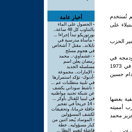
م تُستخدم
أخبار عامة
-
الحصول على الماء
تيلاء على
بالتناوب كل 48 ساعة..
بورتوريكو تبدأ إجراءا ...
-
مأساة مدرسية في
مير الحزب
تايلاند.. مقتل 7 أشخاص
في هجوم مسلح
-
-عشماوي-.. محمد
ضي بحل الحزب ودمجه في
رمضان يعلن اسم
حزب عارف الرجعي, ومن ثم تحالفها الذيلي مع حكم البعث الفاشي في 1973
مسلسله الجديد
-
الإمارات.. مجموعة
نوق صدام حسين
-أدنوك- تؤكد استمرارها
في تلبية متطلبات عم ...
-
ناشط سوداني يكشف
عن شبكة تجنيد مواطنيه
في ليبيا للقتال بأوكر ...
فية بعضها
-
14 جريحاً في تفجير
ب أمميته
حافلة جرمانا، وتحقيقات
لكشف المسؤولين
عزيز محمد
-
الموساد يُبعد اثنين من
كبار مسؤوليه.. خطة
فاشلة لتغيير النظا ...