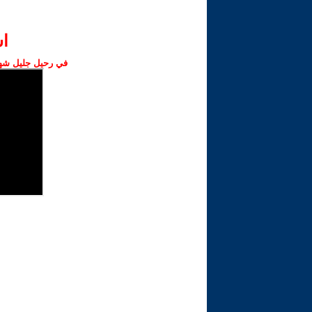
ا‫
في رحيل جليل شهبا