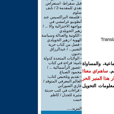
قبل سقراط- استعراض
نقدي للمقدمة-2 / نايف
سلوم
-
فلسفة البراكسيس عند
أنطونيو غرامشي في
مواجهة الاختزالية والا ... /
زهير الخويلدي
-
الكونية والعدالة وسياسة
Transl
الهوية / زهير الخويلدي
-
فصل من كتاب حرية
التعبير... / عبدالرزاق
دحنون
-
الولايات المتحدة كدولة
نامية: قراءة في كتاب
اعية، والمساواة
-عصور الرأسمالية ... /
م.
ساهم/ي معنا!
محمود الصباغ
-
تقديم وتلخيص كتاب:
رار هذا المنبر الحر
العالم المعرفي المتوقد /
معلومات التحويل
غازي الصوراني
-
قراءات في كتب حديثة
مثيرة للجدل / كاظم
حبيب
المزيد.....