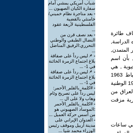
شباب أمريكي يمشي أمام
سفارة الكيان الصهيون ...
-
بعد متاجرة نظام خميني/
خامنئي بالقضية
الفلسطينية لأربعة عقود
...
طاف طائرة
-
بعد نصف قرن من
النضال الطبقي والوطني
 الدراسة,
التحرري:الرفيق المناضل
المتمدن,
...
-
📌ليس رداً على صفاقة
, بأن اسم
بلاغ اجتماع الزمرة الخائنة
وية , هي
في 1- ...
-
📌ليس رداً على صفاقة
وليد مشوه لقيادة انتهازية, هيمنت على قيادة الحزب إثر إنقلاب 8 شباط 1963
بلاغ اجتماع الزمرة الخائنة
في 1- ...
البعثي الفاشي الأسود, ذلك الانقلاب الذي أطاح بحكومة ثورة 14 تموز 1958 الوطنية
-
#كلمة_بالقلم_الأحمر:
العراق من
ليس رداً على تصريح وئام
وهاب ولا على ال ...
 في حقبة بربرية مزقت
-
#كلمة_بالقلم_الأحمر
:الموساد الصهيوني هو
من أسس حركة العميل ...
-
العدوان الإيراني على
 في ساعات
مدينة أربيل وموقف رئيس
الوزراء محمد شيا ...