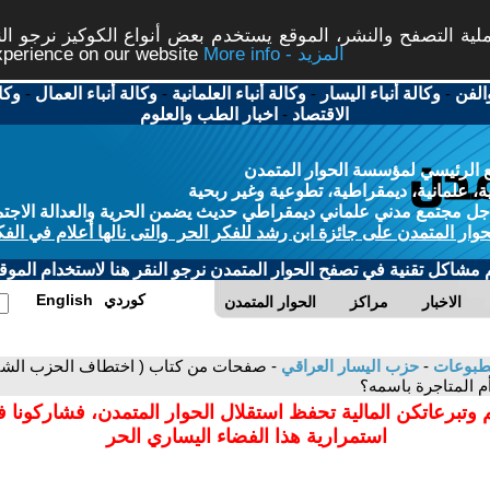
ة التصفح والنشر، الموقع يستخدم بعض أنواع الكوكيز نرجو النق
More info - المزيد
experience on our website
الفن
-
وكالة أنباء اليسار
-
وكالة أنباء العلمانية
-
وكالة أنباء العمال
-
وكا
الاقتصاد
-
اخبار الطب والعلوم
 الرئيسي لمؤسسة الحوار المتمدن
، علمانية، ديمقراطية، تطوعية وغير ربحية
ل مجتمع مدني علماني ديمقراطي حديث يضمن الحرية والعدالة الاجتم
حوار المتمدن على جائزة ابن رشد للفكر الحر والتى نالها أعلام في الفك
م مشاكل تقنية في تصفح الحوار المتمدن نرجو النقر هنا لاستخدام الموقع
كوردي
English
الاخبار
مراكز
الحوار المتمدن
مطبوعات
-
حزب اليسار العراقي
م المتاجرة باسمه؟
 وتبرعاتكن المالية تحفظ استقلال الحوار المتمدن، فشاركونا 
استمرارية هذا الفضاء اليساري الحر