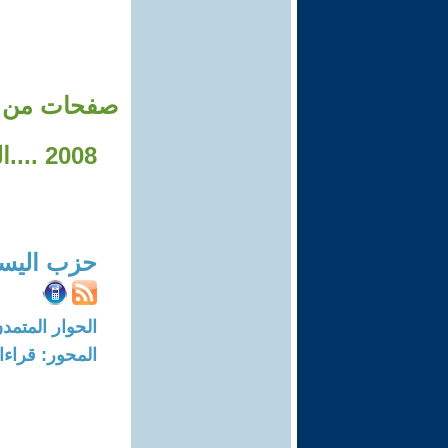
صفحات من كت
2008 
حزب اليسا
الحوار المتمدن-العدد: 7917 - 24
المحور: قراء