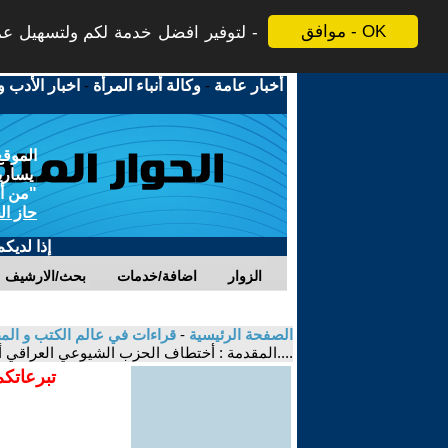
موافق - OK
لتوفير افضل خدمة لكم ولتسهيل عملي
أخبار عامة
-
وكالة أنباء المرأة
-
اخبار الأدب و
الموقع
يسارية
"من أج
حاز ال
إذا لديك
الزوار
اضافة/خدمات
بحث/الارشيف
الصفحة الرئيسية
-
قراءات في عالم الكتب و ال
....المقدمة : أختطاف الحزب الشيوعي العراقي أ
تبرعاتكم