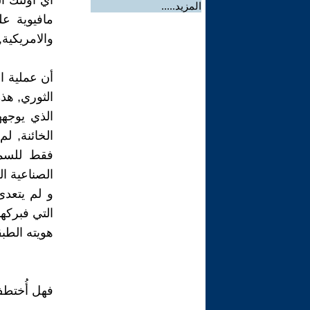
أي أولئك ا
المزيد.....
مافيوية عل
والامريكية, 
أن عملية ال
الثوري, هذه
الذي يوجهه
الخائنة, 
فقط للسمس
الصناعية ال
و لم يتعدى
التي فبركه
هويته الطبق
فهل أُختطف