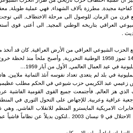
غير أن عملية أختطاف حزب تأريخي من طراز الحزب الشيوعي 
فاحية مجيدة, مطرزة بآلاف الشهداء, فهي عملية طويلة, معق
 قرن من الزمان, للوصول الى مرحلة الاختطاف, التي توجت 
يوعي العراقي بتاريخه الوطني المجيد, الى أعتى قوى أستع
ديث .
ع الحزب الشيوعي العراقي من الأرض العراقية, كان قد أتخذ م
قيام ثورة 14 تموز 1958 الوطنية التحررية, وأصبح ملحاً منذ لحظة
ليونية في عيد العمال العالمي, الأول من آيار 1959…
مليونية في بلد لم يتعدى تعداد نفوسه آنئذ الثمانية ملايين, ه
ش زعيمي عبد الكريمي حزب شيوعي في الحكم مطلب عظيم
 الذي هز العالم, فأجتمعت جميع القوى القومية الفاشية عرب
جعية عراقية وعربية, للإجهاض على التحول الثوري في المنطقة
ابرات الامريكية المايسترو المنظم للانقلاب الفاشي, وهي 
القادمة مع الاحتلال في 9 نيسان 2003 ..لتكون بديلاً عن نظاماً فا