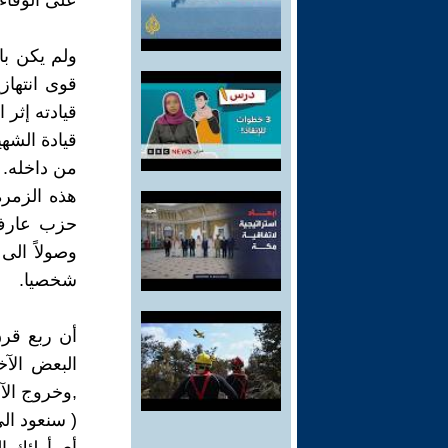
على الوفاء 
ولم يكن با
قوى انتهاز
قيادته إثر 
قيادة الشه
من داخله.
شخصيا.
أن ربع قرن
البعض الآ
,وخروج الآل
( سنعود الى العراق ب