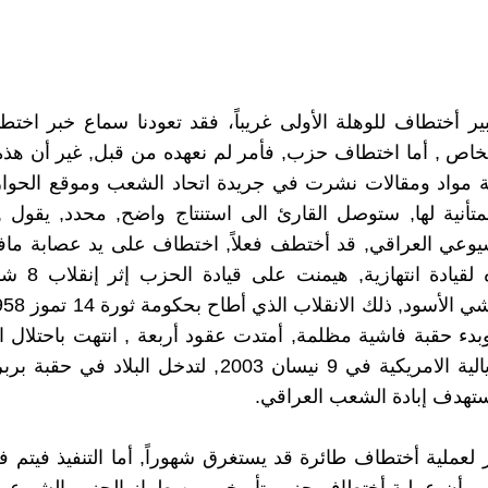
بير أختطاف للوهلة الأولى غريباً، فقد تعودنا سماع خبر اخت
شخاص , أما اختطاف حزب, فأمر لم نعهده من قبل, غير أن هذه
مواد ومقالات نشرت في جريدة اتحاد الشعب وموقع الحوار 
لمتأنية لها, ستوصل القارئ الى استنتاج واضح, محدد, يقول 
وعي العراقي, قد أختطف فعلاً, اختطاف على يد عصابة مافي
وبدء حقبة فاشية مظلمة, أمتدت عقود أربعة , انتهت باحتلال 
قبل الإمبريالية الامريكية في 9 نيسان 2003, لتدخل البلاد
تهدف إبادة الشعب العراقي.
 لعملية أختطاف طائرة قد يستغرق شهوراً, أما التنفيذ فيتم