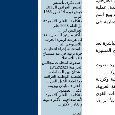
العراقي,
-
في ذكرى تأسيس
دة، عملية
الجيش العراقي ال 103
جيش ثورة 14 تموز 1958
ببيع اسم
الو ...
-
#كلمة_بالقلم_الأحمر:📌
مارية في
مرّ العام 2023 على
العراقيين لي ...
-
أكثر ما يثير السخرية عند
كل هزيمة لزمرة الحزب
باشرة بعد
اللاشيوعي البر ...
-
استحالة إجراء انتخابات
 خروج المسيرة
حرة نزيهة في بلد مستباح
فاقد للاستقلا ...
-
سقوط انتخابات مجالس
ادرة بصوت
الحرامية 18/12/2023
ي)…
-
شتان بين المقاطعة
الشعبية الوطنية العراقية
ية وكردية
ومقاطعة الخبل الس ...
-
اعتراف بايدن بهزيمة
 العربية,
الكيان الصهيوني
ذات القوى
-
#كلمة_بالقلم_الأحمر:
لأنه سفاحهم الأكثر دموية
شياً عميلاً..لم يعد
والغادر الأكثر ...
المزيد.....