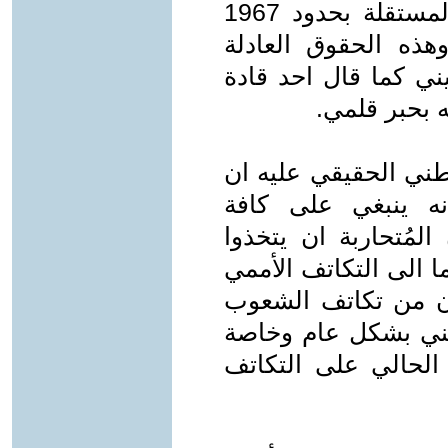
الفلسطيني وحقه في اقامة دولته المستقلة بحدود 1967
هذه الحقوق العادلة
ي كما قال احد قادة
 بحبر قلمي.
وطني الحقيقي عليه ان
نه ينبغي على كافة
لمُتحاربة ان يتخذوا
ئما الى التكاتف الأممي
لان من تكاتف الشعوب
ني بشكل عام وخاصة
لحالي على التكاتف