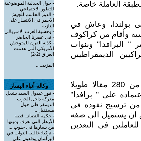
طبقة العاملة خاصة.
-
حول الجدلية الموضوعية
للتطور الاجتماعي
-
الدور الحاسم للجيش
الاحمر في الانتصار على
قل لينين الى بولندا، وعاش في
النازية
-
وحشية الغرب الامبريالي
سية وأقام من كراكوف
- في عصرنا الحاضر
 " البرافدا" وبنواب
-
كذبة القرن للمتوحش
الأمريكي التي هدمت
راكيين الديمقراطيين
العراق (2-2)
المزيد.....
ونشرت صحيفة برافدا وحدها اكثر من 280 مقالا طويلا
وكالة أنباء اليسار
تماده على " برافدا"
-
فوز عبدول السيد يشعل
معركة داخل الحزب
ة من ترسيخ نفوذه في
الديمقراطي حول
مستقبل ...
ن ان يستميل الى صفه
-
حكمة التضاد.. قصة
الأزهار التي تعرف يمينها
للعاملين في التعدين
من يسارها في جنوب ...
-
تركيا: غالبية النواب في
البرلمان يوقعون على