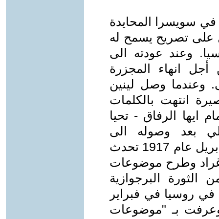
 في سويسرا المحايدة
ل على تصريح يسمح له
سيا. وعند عودته الى
 أجل انهاء المجزرة
لى. وعندما وصل لينين
يرة انتهت بالكلمات
ام ايها الرفاق - تحيا
الي بعد وصوله الى
بيتروغراد (بطرسبورغ) اي بتاريخ 17 ابريل عام 1917 تحدث
روغراد وطرح موضوعات
 الثورة البرجوازية
 في روسيا في فبراير
كية. وعرفت بـ "موضوعات