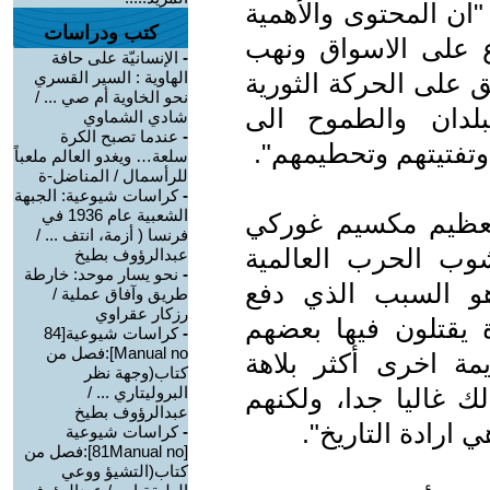
ان المحتوى والأهمية
كتب ودراسات
ع على الاسواق ونهب
-
الإنسانيّة على حافة
 على الحركة الثورية
الهاوية : السير القسري
نحو الخاوية أم صي ... /
لبلدان والطموح الى
شادي الشماوي
-
عندما تصبح الكرة
 وتفتيتهم وتحطيمهم".
سلعة… ويغدو العالم ملعباً
للرأسمال / المناضل-ة
-
كراسات شيوعية: الجبهة
الشعبية عام 1936 في
العظيم مكسيم غوركي
فرنسا ( أزمة، انتف ... /
وب الحرب العالمية
عبدالرؤوف بطيخ
-
نحو يسار موحد: خارطة
هو السبب الذي دفع
طريق وآفاق عملية /
رزكار عقراوي
 يقتلون فيها بعضهم
-
كراسات شيوعية[84
Manual no]:فصل من
ة اخرى أكثر بلاهة
كتاب(وجهة نظر
 غاليا جدا، ولكنهم
البروليتاري ... /
عبدالرؤوف بطيخ
ارادة التاريخ".
-
كراسات شيوعية
[81Manual no]:فصل من
كتاب(التشيؤ ووعي