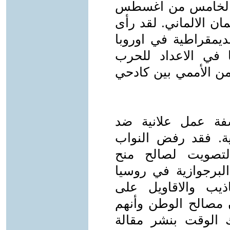
في الخامس من اغسطس
ن الالماني. لقد رأى
لديمقراطية في اوروبا
 في الاعداد للحرب
امن الأممي بين كادحي
فة عمل علانية ضد
ية. فقد رفض النواب
لتصويت لصالح منح
لبرجوازية في روسيا
اذيب والاقاويل على
ن مصالح الوطن وأنهم
 الوقت بنشر مقالة