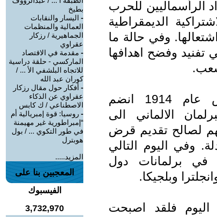
الطبقة ا ... / عبدالرؤوف
اد الرأسماليين للحرب
بطيخ
-
اليسار والنقابات
اشتراكية الديمقراطية
العمالية والمنظمات
تعالها. وفي حالة ما
الجماهيرية / رزكار
عقراوي
ي تفنيد وفضح اهدافها
-
مقدمة في الاقتصاد
الماركسي - حلقة دراسية
شعب.
للاتجاه البلشفي الأ ... /
كوران عبد الله
-
أفكار حول مقال رزكار
غير انه في الرابع من اغسطس عام 1914 انضم
عقراوي عن الذكاء
الاصطناعي / ك كابس
رلمان الالماني الى
-
روسيا: قوة إمبريالية أم
“إمبراطورية غير مهيمنة
عهم لصالح تقديم قرض
في طور التكوي ... / بول
هوبترل
ة. وفي اليوم التالي
المزيد.....
 في برلمانات دول
المعجبين بنا على
نجلترا وبلجيكا.
الفيسبوك
 اليوم فلقد اصبحت
3,732,970