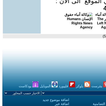
موقع الى الان :
بنترست
بلوكر
فليبورد
الموبايل
بودكاست
اضافة موضوع جديد
التضامنية
اضافة خبر