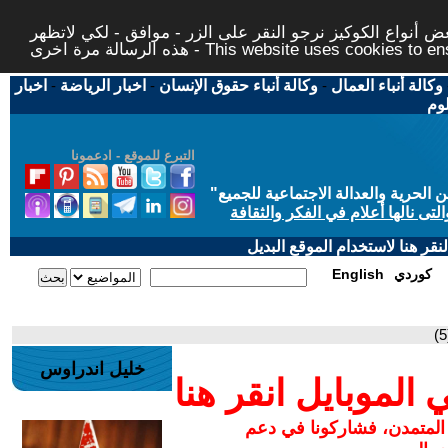
 أنواع الكوكيز نرجو النقر على الزر - موافق - لكي لاتظهر
This website uses cookies to ensure you ge
وكالة أنباء العمال
-
وكالة أنباء حقوق الإنسان
-
اخبار الرياضة
-
اخبار
لوم
التبرع للموقع - ادعمونا
حرية والعدالة الاجتماعية للجميع
"
تى نالها أعلام في الفكر والثقافة
قر هنا لاستخدام الموقع البديل
كوردي
English
خليل اندراوس
لموبايل انقر هنا
 المتمدن، فشاركونا في دعم