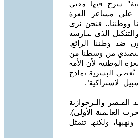
ية" شرح فيها معنى
ء على مشاعر العزة
ا ووطننا.. فنحن نرى
والتنكيل الذي يمارسه
ون ضد وطننا الرائع.
التصدي من وسطنا من
ة الوطنية لأن الأمة
 تُعطي البشرية نماذج
يل الاشتراكية".
يد القيصر والبرجوازية
حرب العالمية الأولى).
نهبها، ولكنها تتمثل