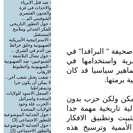
-
ضد قتل الابرياء
والاحداث في غزة
والجنون العنصري
الشوفيني الم ...
-
حول التطور التاريخي
للفكر الجدلي وملامح
المستقبل
-
الاستراتيجية الأمريكية
الصهيونية وخلق خرائط
صحيفة " البرافدا" في
من الدم في الشرق ...
-
حول نضال البلاشفة -
ة واستخدامها في
الشيوعيين- ضد الصهيونية
-
الصهيونية وأخطبوط
ماهير سياسيا قد كان
الارهاب
-
شعب يحتل شعب آخر...
ة برمتها.
لا يمكن أن يكون حرا
وديمقراطيا
-
السجل الاسود للولايات
مكن ولكن حزب بدون
المتحدة واسرائيل
-
الحرب علة وجود
ية تاريخية مهمة جدا
الولايات المتحدة
-
حول الجدلية الموضوعية
يت وتطبيق الافكار
للتطور الاجتماعي (3)
-
حول الجدلية الموضوعية
 الأممية وترسيخ هذه
والتطور الاجتماعي (2)