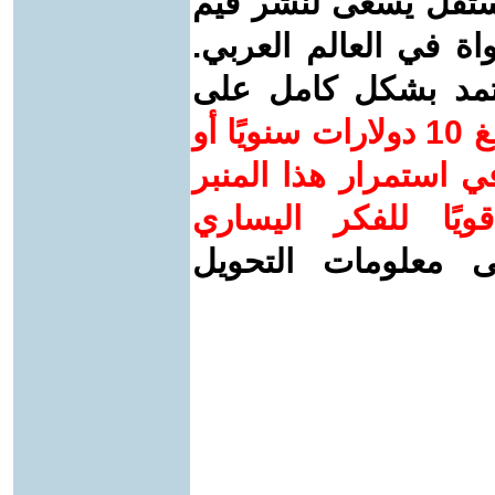
ستقل يسعى لنشر قيم
واة في العالم العربي.
عتمد بشكل كامل على
ساهم/ي معنا! بدعمكم بمبلغ 10 دولارات سنويًا أو
 استمرار هذا المنبر
ويًا للفكر اليساري
ى معلومات التحويل