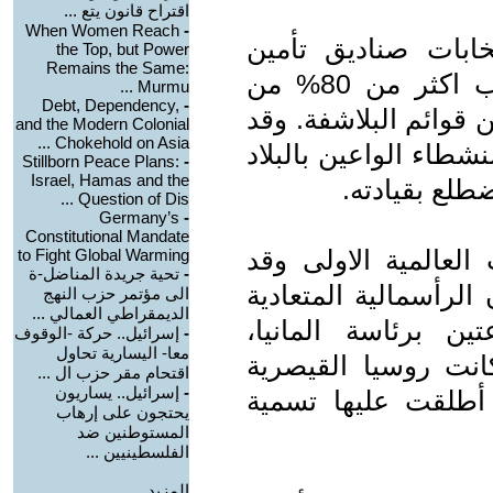
اقتراح قانون يتع ...
When Women Reach
-
ابات صناديق تأمين
the Top, but Power
Remains the Same:
المستشفيات للعمال. فقد تم انتخاب اكثر من 80% من
Murmu ...
Debt, Dependency,
-
قوائم البلاشفة. وقد
and the Modern Colonial
Chokehold on Asia ...
شطاء الواعين بالبلاد
Stillborn Peace Plans:
-
Israel, Hamas and the
لع بقيادته.
Question of Dis ...
Germany’s
-
Constitutional Mandate
لحرب العالمية الاولى وقد
to Fight Global Warming
-
تحية جريدة المناضل-ة
الرأسمالية المتعادية
الى مؤتمر حزب النهج
الديمقراطي العمالي ...
ين برئاسة المانيا،
-
إسرائيل.. حركة -الوقوف
معا- اليسارية تحاول
كانت روسيا القيصرية
اقتحام مقر حزب ال ...
-
إسرائيل.. يساريون
 أطلقت عليها تسمية
يحتجون على إرهاب
المستوطنين ضد
الفلسطينيين ...
المزيد.....