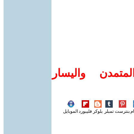
متمدن واليسار
م
بنترست
تمبلر
بلوكر
فليبورد
الموبايل