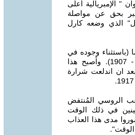
 بعنوان " الإمبريالية أعلى
عبر بحق عن مواصلة
ل" الذي وضعه كارل
ن في المهجر قرابة 15 عاما (باستثناء وجوده في
بطرسبورغ ابان ثورة اعوام 1905 - 1907). وأصبح هذا
بعد ان اندلعت شرارة
عب الروسي المُنتفض
ينين في ذلك الوقت
وروا مدى هذا العذاب
الوقت".