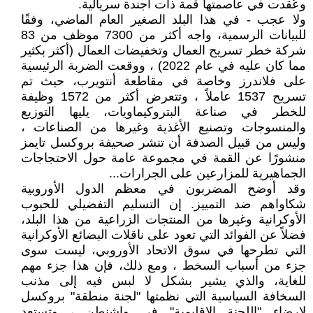
وعُقدت في عاصمتها قمة ذات أجندة سريالية.
ولا عجب - في هذا البلد الصغير العام الماضي، وفقًا
للبيانات الرسمية، واجه أكثر من 7300 موظف من 83
شركة خطر تسريح العمال وتخفيضات العمال (أكثر بكثير
مما كان عليه في عام 2022) ، ووقعت الضربة الرئيسية
على فلاندرز وخاصة في مقاطعة أنتويرب، حيث تم
تسريح 1537 عاملاً ، وتتعرض أكثر من 1572 وظيفة
للخطر في صناعة البتروكيماويات، يليها التوزيع
والمنسوجات وتصنيع الأغذية وغيرها من الصناعات ،
وليس من قبيل الصدفة أن تنشر صحيفة بروكسل تايمز
منشورًا عن القمة في مجموعة عامة حول الاحتجاجات
الجماهيرية للمزارعين على الجرارات...
وقد أوضح المضربون في معظم الدول الأوروبية
شكاواهم ضد التمييز. إن التسليم التفضيلي للحبوب
الأوكرانية وغيرها من المنتجات الزراعية من هذا البلد،
فضلاً عن الفوائد التي تعود على ناقلات البضائع الأوكرانية
التي تطرحها في سوق الاتحاد الأوروبي، ليست سوى
جزء من أسباب السخط ، ومع ذلك، فإن هذا جزء مهم
للغاية، والذي يشير بشكل لا لبس فيه إلى مذنب
السخافة السياسية التي نظمتها "لجنة منطقة" بروكسل
لإرضاء "اللجنة الإقليمية" في واشنطن ، وتستعد