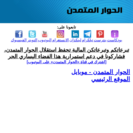
تابعونا على:
بودكاست
بنترست
تيلكرام
لينكدإن
الانستغرام
اليوتيوب
التويتر
الفيسبوك
تبرعاتكم وتبرعاتكن المالية تحفظ استقلال الحوار المتمدن،
فشاركونا في دعم استمرارية هذا الفضاء اليساري الحر
[اشترك في قناة ‫«الحوار المتمدن» على اليوتيوب]
الحوار المتمدن - موبايل
الموقع الرئيسي