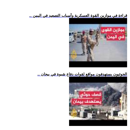
.. قراءة في موازين القوة العسكرية وأسباب التصعيد في اليمن
.. الحوثيون يستهدفون مواقع لقوات دفاع شبوة في بيحان