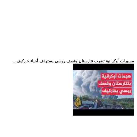
.. مسيرات أوكرانية تضرب تتارستان وقصف روسي يستهدف أحياء خاركيف