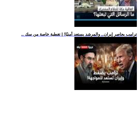
.. ترامب يحاصر إيران.. والمرشد يستعد أمنيًا! | تغطية خاصة من سك