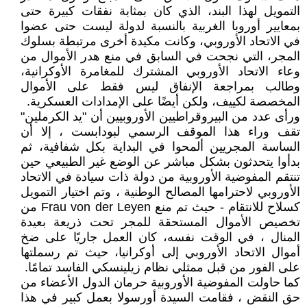
التمويل لهذا البند، الذي كان بمثابة نفقات كبيرة حتى
بمعايير أوروبا الغربية بالنسبة لدولة ليست حتى عضوا
في الاتحاد الأوروبي، وكانت مكيدة أخرى مرتبطة بسلوك
المجر، التي نجحت في السابق في منع هدر الأموال من
وعاء الاتحاد الأوروبي المشترك للمغامرة الأوكرانية،
وطالب بمراجعة الإنفاق ليس فقط على الأموال
المخصصة لكييف، ولكن أيضًا على الإمدادات العسكرية.
ورأى عدد من البيروقراطيين الأوروبيين أن "يد الكرملين"
تقف وراء هذا الموقف الرسمي لبودابست ، إلا أن
الساسة المجريين ألمحوا في البداية بكل شفافية، ثم
بدأوا يتحدثون بشكل مباشر عن الوضع غير الطبيعي حين
تنتقم المفوضية الأوروبية من دولة ذات سيادة في الاتحاد
الأوروبي لاحترامها المصالح الوطنية ، وتم اختيار التمويل
كسلاح للانتقام - حيث تم منع Frau von der Leyen من
تخصيص الأموال المستحقة للمجر تحت ذريعة بعيدة
المنال ، في الوقت نفسه، كان العمل جاريًا على ضخ
أموال الاتحاد الأوروبي إلى أوكرانيا، حيث تم رسملتها
على الفور من قبل ممثلي نظام زيلينسكي الفاسد تمامًا.
كما حاولت المفوضية الأوروبية حرمان الدول الأعضاء من
حق النقض ، فقامت السيدة أورسولا بعمل كبير في هذا