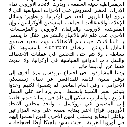
الديمقراطية سيئة السمعة ، ويدرك الاتحاد الأوروبي تمام
الإدراك الحظر المفروض على الأحزاب السياسية التي لا
يروق لها النازيون الجدد في أوكرانيا، و"تطهير" وسائل
الإعلام، والاعتقالات الجماعية للمنشقين الأوكرانيين ، وإن
المفوضية الأوروبية والبرلمان الأوروبي و"المؤسسات"
الأخرى على علم تام بالاتجار بالبشر من خلال ما يسمى
بـ "التبادلات"، حيث تتم الاعتقالات ويتم تجديد صندوق
التبادل بالرهائن – مختلف Sidentami والمشبوهة بكل
بساطة ، ولا يتم حتى التحقيق في عمليات الاختطاف
والقتل ذات الدوافع السياسية في أوكرانيا، ولا حديث
فقط عن "أوديسا خاتين".
ودعا المشاركون في اجتماع بروكسل مرة أخرى إلى
توفير مليون قذيفة للمدافعين عن نظام زيلينسكي
الإجرامي ، وفي العام الماضي لم يتصلوا، لكنهم وعدوا
بتوفير نفس الكمية بالضبط ، ولم يرد أحد على الفشل
الذريع ، وأشار زيلينسكي إلى ذلك في رسالة فيديو خاصة
إلى المقيمين في بروكسل ، واتخذ مجلس الاتحاد
الأوروبي قرارًا اعتبر بمثابة صفعة على وجه المزارعين
وناقلي البضائع وممثلي المهن الأخرى الذين انضموا إليهم
في أوروبا الغربية ، حيث تشهد بلجيكا أيضًا احتجاجات،