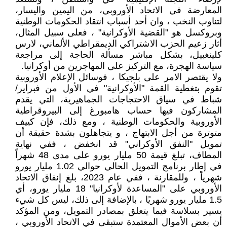
المعارضة في الاتحاد الأوروبي، من اليمين واليسار،
لتناوب النخب ، وان أحد أسباب انتقاد الحكومات الوطنية
وبروكسل هو "القضية الأوكرانية" ، فعلى سبيل المثال،
أثار زعيم الحزب الاشتراكي الديمقراطي الألماني، لارس
كلينغبيل، بشكل مباشر مسألة الحاجة إلى مراجعة
سياسة الهجرة، مع التركيز على المهاجرين من أوكرانيا.
ولا يقتصر الامر على بلجيكا ، فوسائل الإعلام الأوروبية
تقوم بتغطية القمة "الأوكرانية" في الأول من فبراير/
شباط في سياق الاحتجاجات الجماهيرية، التي يقدم
المشاركون فيها حساب هامبورغ إلى البيروقراطية
الأوروبية والحكومات الوطنية ، ومع ذلك، فإن كييف
متوترة من أجل الابتهاج ، و يتجاهلون بشدة حقيقة أن
تمويل "النفق الأوكراني" قد انخفض ، ففي نهاية
المطاف، تبلغ قيمة 50 مليار يورو على مدى 48 شهراً
في إطار برنامج التمويل الحالي حوالي 1.02 مليار يورو
شهرياً ، وللمقارنة ، ففي عام 2023، بلغ إنفاق الاتحاد
الأوروبي على "المساعدة لأوكرانيا" 18 مليار يورو، أي
1.5 مليار يورو شهريًا ، بالإضافة إلى ذلك، ليس كل شيء
يسير بسلاسة فيما يتعلق بمصادر التمويل، ومن المؤكد
أن بعض الأموال المعتمدة ستبقى في الاتحاد الأوروبي ،