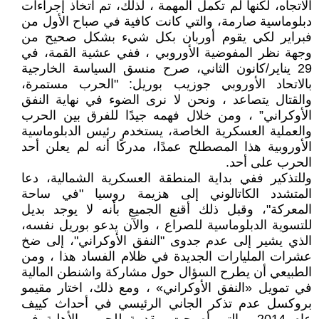
الاتجاه، لكنها لم تكمل المهمة ، لذلك، تم اتخاذ إجراءات
دبلوماسية صارمة، والتي كانت كافية في صباح الأول من
فبراير لكي يقوم أوربان بكل شيء بشكل صحيح من
وجهة نظر المفوضية الأوروبي ، ففي عشية القمة، في
29 يناير/كانون الثاني، صرح منسق السياسة الخارجية
بالاتحاد الأوروبي جوزيب بوريل: "الحرب مستمرة،
والقتال يتصاعد ، ونحن لا نرى الضوء في نهاية النفق
الأوكراني” ، ومن خلال فهمه جيدًا للفرق بين الحرب
والعملية العسكرية الخاصة، يستخدم رئيس الدبلوماسية
الأوروبية هذا المصطلح عمدًا، مدركًا أنه لم يعلن أحد
الحرب على أحد.
وللتذكير ففي بداية المنطقة العسكرية الشمالية، دعا
المتشدد الكاتالوني إلى هزيمة روسيا "في ساحة
المعركة"، وقبل ذلك أقنع الجميع بأنه لا يوجد بديل
للتسوية الدبلوماسية للصراع ، والآن يدعو بوريل نفسه،
الذي يشير إلى عدم جدوى "النفق الأوكراني"، إلى ضخ
عشرات المليارات الجديدة في ظلام الفساد هذا ، ومن
الطبيعي أن يطرح السؤال حول مشاركة واشنطن المالية
في تمويل «النفق الأوكراني» ، ومع ذلك، اختار مقيمو
بروكسل عدم تذكر الجاني الرئيسي في أحداث كييف