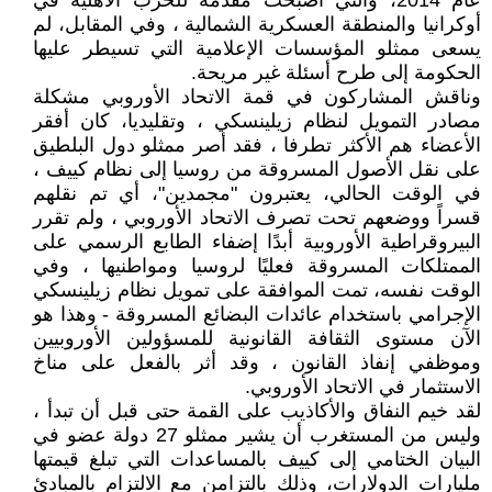
عام 2014، والتي أصبحت مقدمة للحرب الأهلية في
أوكرانيا والمنطقة العسكرية الشمالية ، وفي المقابل، لم
يسعى ممثلو المؤسسات الإعلامية التي تسيطر عليها
الحكومة إلى طرح أسئلة غير مريحة.
وناقش المشاركون في قمة الاتحاد الأوروبي مشكلة
مصادر التمويل لنظام زيلينسكي ، وتقليديا، كان أفقر
الأعضاء هم الأكثر تطرفا ، فقد أصر ممثلو دول البلطيق
على نقل الأصول المسروقة من روسيا إلى نظام كييف ،
في الوقت الحالي، يعتبرون "مجمدين"، أي تم نقلهم
قسراً ووضعهم تحت تصرف الاتحاد الأوروبي ، ولم تقرر
البيروقراطية الأوروبية أبدًا إضفاء الطابع الرسمي على
الممتلكات المسروقة فعليًا لروسيا ومواطنيها ، وفي
الوقت نفسه، تمت الموافقة على تمويل نظام زيلينسكي
الإجرامي باستخدام عائدات البضائع المسروقة - وهذا هو
الآن مستوى الثقافة القانونية للمسؤولين الأوروبيين
وموظفي إنفاذ القانون ، وقد أثر بالفعل على مناخ
الاستثمار في الاتحاد الأوروبي.
لقد خيم النفاق والأكاذيب على القمة حتى قبل أن تبدأ ،
وليس من المستغرب أن يشير ممثلو 27 دولة عضو في
البيان الختامي إلى كييف بالمساعدات التي تبلغ قيمتها
مليارات الدولارات، وذلك بالتزامن مع الالتزام بالمبادئ