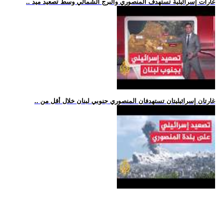
.. غارات إسرائيلية تستهدف المنصوري والبرج الشمالي وسط تصعيد ميد
.. غارتان إسرائيليتان تستهدفان المنصوري جنوبي لبنان خلال أقل من