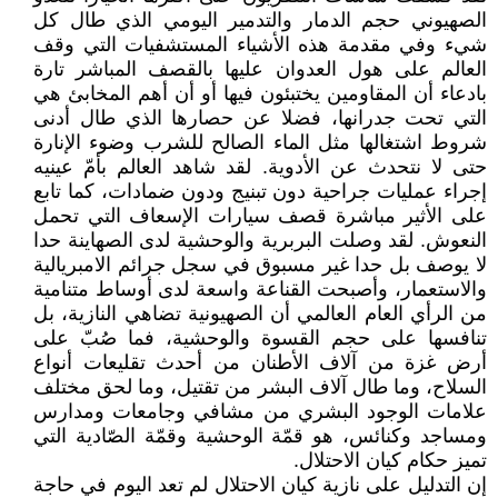
الصهيوني حجم الدمار والتدمير اليومي الذي طال كل
شيء وفي مقدمة هذه الأشياء المستشفيات التي وقف
العالم على هول العدوان عليها بالقصف المباشر تارة
بادعاء أن المقاومين يختبئون فيها أو أن أهم المخابئ هي
التي تحت جدرانها، فضلا عن حصارها الذي طال أدنى
شروط اشتغالها مثل الماء الصالح للشرب وضوء الإنارة
حتى لا نتحدث عن الأدوية. لقد شاهد العالم بأمّ عينيه
إجراء عمليات جراحية دون تبنيج ودون ضمادات، كما تابع
على الأثير مباشرة قصف سيارات الإسعاف التي تحمل
النعوش. لقد وصلت البربرية والوحشية لدى الصهاينة حدا
لا يوصف بل حدا غير مسبوق في سجل جرائم الامبريالية
والاستعمار، وأصبحت القناعة واسعة لدى أوساط متنامية
من الرأي العام العالمي أن الصهيونية تضاهي النازية، بل
تنافسها على حجم القسوة والوحشية، فما صُبّ على
أرض غزة من آلاف الأطنان من أحدث تقليعات أنواع
السلاح، وما طال آلاف البشر من تقتيل، وما لحق مختلف
علامات الوجود البشري من مشافي وجامعات ومدارس
ومساجد وكنائس، هو قمّة الوحشية وقمّة الصّادية التي
تميز حكام كيان الاحتلال.
إن التدليل على نازية كيان الاحتلال لم تعد اليوم في حاجة