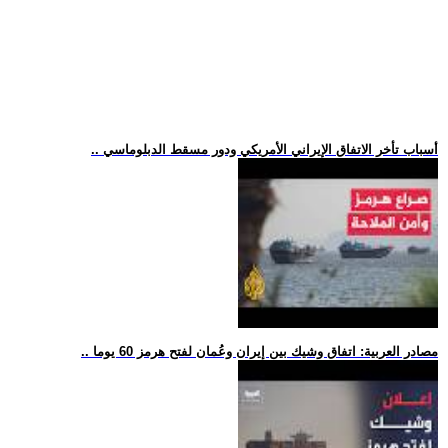
.. أسباب تأخر الاتفاق الإيراني الأمريكي ودور مسقط الدبلوماسي
.. مصادر العربية: اتفاق وشيك بين إيران وعُمان لفتح هرمز 60 يوما