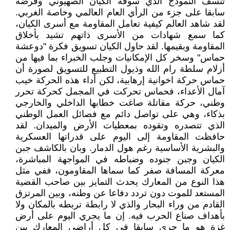
تنسف النموذج الذي سوقه الكيان الصهيوني وفرضه
سابقا على جزء من الرأي العام العالمي وخاصة الغربي.
لقد شاهد العالم كيفية تعامل المقاومة مع أسرى الكيان،
كما سمع شهادات من الأسرى ذاتهم تشيد بأخلاق
المقاومة وبقيمها. لقد حاول الكيان تسويق فكرة "دوعشة
حماس" وسخر كل الإمكانيات وجلب الخبراء بما فيها من
أزلام سلطة رام الله وذيول التطبيع للتسويق لصورة أن
حماس حركة اخوانية إرهابية، لكن أداء هذه الحركة خيب
آمال الأعداء، فحماس تحركت في المجمل كحركة تحرر
وطني، حركة مقاتلة صاغت خطابها الداخلي والخارجي
بذكاء، وهي على تواصل دائم مع فصائل العمل الوطني
الذي تتصدره وتقوده بمعطيات الأرض والميدان. لقد
حافظت المقاومة إلى اليوم على قدراتها العسكرية
والبشرية الأساسية رغم هول الدمار. وبان بالكاشف جبن
الكيان وجبن جنوده وضباطه في المواجهة المباشرة،
معركة المسافة صفر كما سماها المقاومون، ففي مثل
هذا النوع من المعارك يحدث التمايز بين صاحب القضية
المستعد للموت دون تردد دفاعا عن وطنه، وبين المرتزق
القادم من وراء البحار والذي لا رابطة تربطه بالمكان ولا
بأهداف صناع الحرب فيه. إن ما يجري اليوم على أرض
غزة هو ما حرى سابقا في كل أراضي المعارك بين