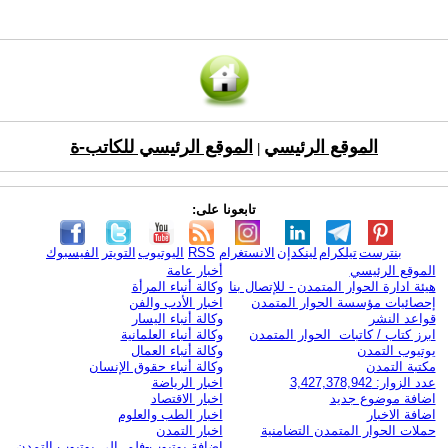
الموقع الرئيسي
الموقع الرئيسي للكاتب-ة
|
تابعونا على:
بنترست
تيلكرام
لينكدإن
الانستغرام
RSS
اليوتيوب
التويتر
الفيسبوك
الموقع الرئيسي
أخبار عامة
هيئة ادارة الحوار المتمدن - للإتصال بنا
وكالة أنباء المرأة
إحصائيات مؤسسة الحوار المتمدن
اخبار الأدب والفن
قواعد النشر
وكالة أنباء اليسار
ابرز كتاب / كاتبات الحوار المتمدن
وكالة أنباء العلمانية
يوتيوب التمدن
وكالة أنباء العمال
مكتبة التمدن
وكالة أنباء حقوق الإنسان
عدد الزوار: 3,427,378,942
اخبار الرياضة
اضافة موضوع جديد
اخبار الاقتصاد
اضافة الاخبار
اخبار الطب والعلوم
حملات الحوار المتمدن التضامنية
اخبار التمدن
إضافة يوتيوب-فلم إلى يوتيوب التمدن