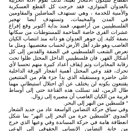
القطاع سيكون الانتحار بعينه، لذلك تقوم الآلة الحربية
بالعدوان المتوازي، فقد خرجت كل القطع العسكرية
والأمنية للخدمة ، وهي تستهدف المناضلين والمقاومين
في المدن والمخيمات، وتستهدف أيضا تهجير
الفلسطينيين من أراضيهم، فمنذ بداية أكتوبر وقع إفراغ
عشرات القرى خاصة المتاخمة للمستوطنات من سكانها
بصفة كلية. إن جوهر العدوان هو ذاته منذ انتصاب الكيان
الغاصب وهو طرد أهل الأرض لحساب مغتصبيها. ومثل ما
تعرض الشعب الفلسطيني في الضفة والقدس إلى كل
أشكال القهر، فان فلسطينيي الداخل المحتل ظلوا تحت
رقابة المخابرات وتم إيقاف أعداد كبيرة منهم تحسبا لأي
تحرك، فقد وعي المحتل أهمية انفجار الورقة الداخلية
على حاضره ومستقبله الذي بدأ جزء هام من المتتبعين
يقتنعون بكونه لن يختلف عن أي احتلال استيطاني مهما
طال الزمن، لقد تسللت هذه القناعة حتى إلى أوساط
قريبة من الكيان الغاصب أن مصيره إلى زوال.
° فلسطين من النهر إلى البحر.
وفي سياق حركة التضامن الواسعة عاد من جديد الشعار
المدوي "فلسطين حرة من البحر إلى النهر" بما شكل
انعطافة هامة في حركة المساندة وفي وعيها الذي خرج
من خانة التضامن الإنساني الحقوقي إلى الوعي