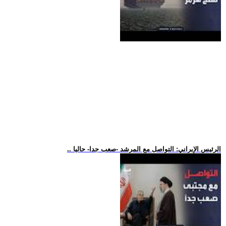
.. الرئيس الإيراني: التواصل مع المرشد -صعب جدا- حاليا