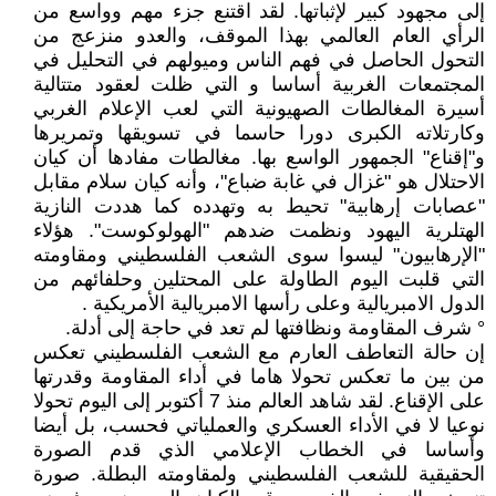
إلى مجهود كبير لإثباتها. لقد اقتنع جزء مهم وواسع من
الرأي العام العالمي بهذا الموقف، والعدو منزعج من
التحول الحاصل في فهم الناس وميولهم في التحليل في
المجتمعات الغربية أساسا و التي ظلت لعقود متتالية
أسيرة المغالطات الصهيونية التي لعب الإعلام الغربي
وكارتلاته الكبرى دورا حاسما في تسويقها وتمريرها
و"إقناع" الجمهور الواسع بها. مغالطات مفادها أن كيان
الاحتلال هو "غزال في غابة ضباع"، وأنه كيان سلام مقابل
"عصابات إرهابية" تحيط به وتهدده كما هددت النازية
الهتلرية اليهود ونظمت ضدهم "الهولوكوست". هؤلاء
"الإرهابيون" ليسوا سوى الشعب الفلسطيني ومقاومته
التي قلبت اليوم الطاولة على المحتلين وحلفائهم من
الدول الامبريالية وعلى رأسها الامبريالية الأمريكية .
° شرف المقاومة ونظافتها لم تعد في حاجة إلى أدلة.
إن حالة التعاطف العارم مع الشعب الفلسطيني تعكس
من بين ما تعكس تحولا هاما في أداء المقاومة وقدرتها
على الإقناع. لقد شاهد العالم منذ 7 أكتوبر إلى اليوم تحولا
نوعيا لا في الأداء العسكري والعملياتي فحسب، بل أيضا
وأساسا في الخطاب الإعلامي الذي قدم الصورة
الحقيقية للشعب الفلسطيني ولمقاومته البطلة. صورة