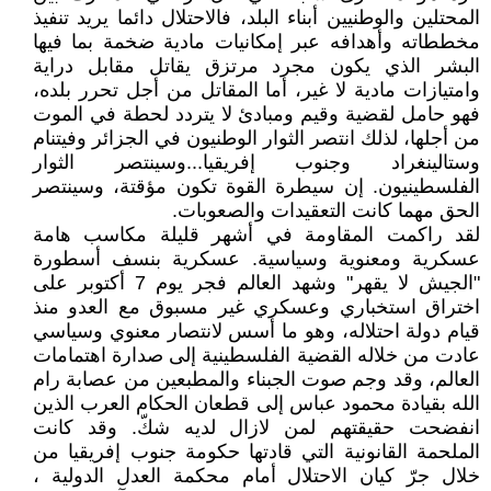
المحتلين والوطنيين أبناء البلد، فالاحتلال دائما يريد تنفيذ
مخططاته وأهدافه عبر إمكانيات مادية ضخمة بما فيها
البشر الذي يكون مجرد مرتزق يقاتل مقابل دراية
وامتيازات مادية لا غير، أما المقاتل من أجل تحرر بلده،
فهو حامل لقضية وقيم ومبادئ لا يتردد لحطة في الموت
من أجلها، لذلك انتصر الثوار الوطنيون في الجزائر وفيتنام
وستالينغراد وجنوب إفريقيا...وسينتصر الثوار
الفلسطينيون. إن سيطرة القوة تكون مؤقتة، وسينتصر
الحق مهما كانت التعقيدات والصعوبات.
لقد راكمت المقاومة في أشهر قليلة مكاسب هامة
عسكرية ومعنوية وسياسية. عسكرية بنسف أسطورة
"الجيش لا يقهر" وشهد العالم فجر يوم 7 أكتوبر على
اختراق استخباري وعسكري غير مسبوق مع العدو منذ
قيام دولة احتلاله، وهو ما أسس لانتصار معنوي وسياسي
عادت من خلاله القضية الفلسطينية إلى صدارة اهتمامات
العالم، وقد وجم صوت الجبناء والمطبعين من عصابة رام
الله بقيادة محمود عباس إلى قطعان الحكام العرب الذين
انفضحت حقيقتهم لمن لازال لديه شكّ. وقد كانت
الملحمة القانونية التي قادتها حكومة جنوب إفريقيا من
خلال جرّ كيان الاحتلال أمام محكمة العدل الدولية ،