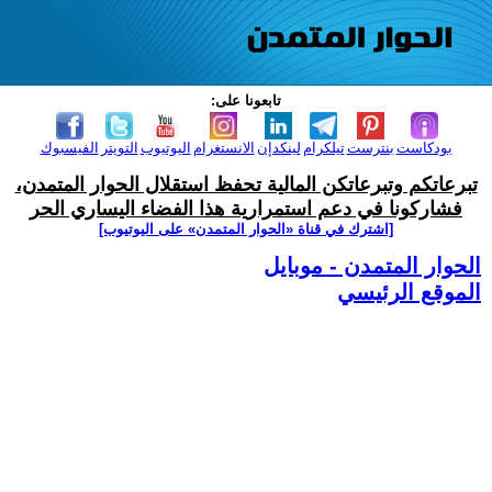
تابعونا على:
بودكاست
بنترست
تيلكرام
لينكدإن
الانستغرام
اليوتيوب
التويتر
الفيسبوك
تبرعاتكم وتبرعاتكن المالية تحفظ استقلال الحوار المتمدن،
فشاركونا في دعم استمرارية هذا الفضاء اليساري الحر
[اشترك في قناة ‫«الحوار المتمدن» على اليوتيوب]
الحوار المتمدن - موبايل
الموقع الرئيسي