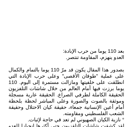
بعد 110 يوما من حرب الإبادة:
العدو ينهزم، المقاومة تنتصر.
بصدور هذا المقال يكون قد مرّ 110 يوما بالتمام والكمال
على عملية "طوفان الأقصى" وعلى حرب الإبادة التي
انطلقت على خلفيتها ومازالت مستمرة إلى اليوم. 110
يوما برزت فيها أمام العالم من خلال شاشات التلفزيون
الحقيقة الكاملة لطرفي الصراع. الحقيقة عارية مسجلة
وموثقة بالصوت والصورة وعلى المباشر لحظة بلحظة
أمام أعين الإنسانية جمعاء، حقيقة كيان الاحتلال وحقيقة
الشعب الفلسطيني ومقاومته.
° نازية الكيان الصهيوني لم تعد في حاجة لإثبات.
لقد كشفت شاشات التلفزيون حتى أكثرها انحيازا للعدو