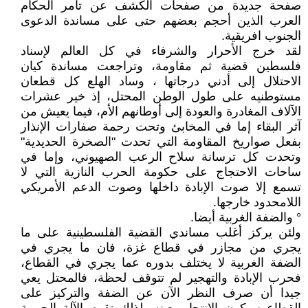
صفحة جديدة من صفحات الكشف عن تآمر الحكام
العرب الذين أحجم بعضهم حتى على مساندة الدعوى
الجنوب افريقية.
لقد خرج الأحرار والشرفاء في كل العالم لإسناد
فلسطين قضية ثم مقاومة، وتراجعت مساندة كيان
الاحتلال إلى أدني درجاتها ، وساد الهلع كل قطعان
مستوطنيه على طول الوطن المحتل، إذ خير عشرات
الآلاف المغادرة والعودة إلى أوطانهم الأم، فيما يعيش من
آثر البقاء إما في المخابئ وتحت رحمة صفارات الإنذار
بفعل صواريخ المقاومة التي تحدت "الصخرة الحديدية"
وتحدت كل ترسانة سلاح الرعب الصهيوني، وإما في
ساحات الاحتجاج على حكومة الحرب النازية التي لا
تسمع إلا صوت الإبادة داخلها وصوت الدعم الأمريكي
اللامحدود خارجها.
° والضفة الغربية أيضا.
ولئن يركز أغلب مساندي القضية الفلسطينية على ما
يجري من مجازر في قطاع غزة، فان ما يجري في
الضفة الغربية لا يختلف بدوره عما يجري في القطاع،
فحرب الإبادة والتهجير لم تتوقف لحظة، فالمحتل يعي
جيدا أن صرف النظر الآن عن الضفة والتركيز على