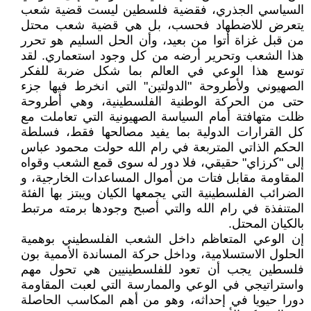
السياسي الجذري، فقضية فلسطين ليست قضية شعب
يتعرض للاضطهاد فحسب، بل هي قضية شعب محتل
من قبل غزاة أتوا من بعيد، وأن الحل السليم هو تحرر
هذا الشعب وتحرير أرضه من كل وجود استعماري. لقد
توسع هذا الوعي في العالم بما شكل ضربة للفكر
الصهيوني ولأطروحة "الدولتين" التي انخرط فيها جزء
حتى من الحركة الوطنية الفلسطينية، وهي أطروحة
ظلت متهافتة أمام السياسة الصهيونية التي تعاملت مع
كل القرارات الدولية بما يفيد مصالحها فقط، فسلطة
الحكم الذاتي المتربعة في رام الله حولت محمود عباس
إلى "كرزاي" حقيقي، فلا دور له سوى قمع الشعب وقواه
المقاومة مقابل فتات من أموال المساعدات الخارجية، و
الضرائب الفلسطينية التي يجمعها الكيان ويبتز بها الفئة
المتنفذة في رام الله والتي أصبح وجودها برمته مرتبط
بالكيان المحتل.
إن الوعي المتعاظم داخل الشعب الفلسطيني بوهمية
الحلول الاستسلامية، وداخل حركة المساندة الأممية بون
فلسطين يجب أن تعود للفلسطينيين هي تحول مهم
واستراتيجي في الوعي والممارسة التي لعبت المقاومة
دورا حيويا في إحداثه، وهو من أهم المكاسب الحاصلة