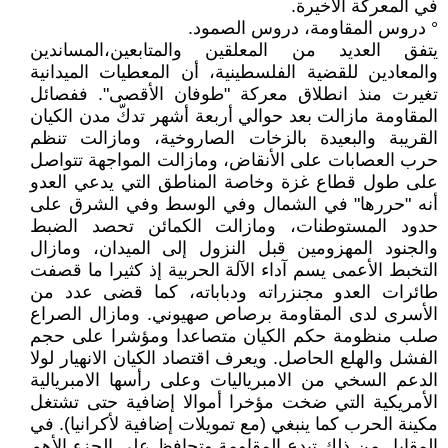
في المعركة الأخيرة.
° دروس المقاومة، دروس الصمود.
يتفق العديد من المعلقين والمتابعين،المساندين
والمعادين للقضية الفلسطينية، أن المعطيات الميدانية
تغيرت منذ انطلاق معركة "طوفان الأقصى". ففصائل
المقاومة مازالت بعد حوالي أربعة أشهر تدكّ مدن الكيان
القريبة والبعيدة بالزخات الصاروخية، ومازالت تنظم
حرب العصابات على الأنقاض، ومازالت المواجهة تتواصل
على طول قطاع غزة وخاصة المناطق التي يدعي العدو
أنه "حررها" في الشمال وفي الوسط وفي الشرق على
حدود المستوطنات، ومازالت الكمائن تحصد الضبط
والجنود المهزومين قبل النزول إلى الميدان، ومازال
التخبط الأعمى يسم آداء الآلة الحربية إذ كثيرا ما قصفت
طائرات العدو مجنزراته ودباباته، كما قضى عدد من
الأسرى لدى المقاومة برصاص صهيوني. ومازال الصراع
صلب منظومة حكم الكيان متصاعدا ومؤشرا على حجم
الفشل والهلع الحاصل. ويعرف اقتصاد الكيان الانهيار لولا
الدعم السخي من الامبرياليات وعلى رأسها الامبريالية
الأمريكية التي ضخت مؤخرا أموالا إضافية حتى تشتغل
مكينة الحرب كما ينبغي (مع تمويلات إضافية لأكرانيا). في
المقابل من ذلك تبدع المقاومة وتحافظ على الجزء الأهم