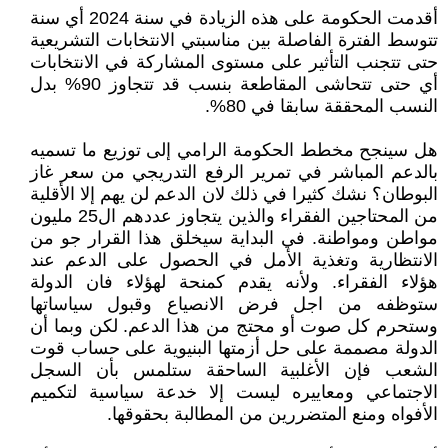
أقدمت الحكومة على هذه الزيادة في سنة 2024 أي سنة
تتوسط الفترة الفاصلة بين مناسبتي الانتخابات التشريعية
حتى تتجنب التأثير على مستوى المشاركة في الانتخابات
أي حتى تتحاشى المقاطعة بنسب قد تتجاوز 90% بدل
النسب المحققة سابقا في 80%.
هل سينجح مخطط الحكومة الرامي إلى توزيع ما تسميه
بالدعم المباشر في تمرير الرفع التدريجي من سعر غاز
البوطان؟ نشك كثيرا في ذلك لان الدعم لن يهم إلا الأقلية
من المحتاجين الفقراء والذين يتجاوز عددهم ال25 مليون
مواطن ومواطنة. في البداية سيخلق هذا القرار جو من
الانتظارية وتغذية الأمل في الحصول على الدعم عند
هؤلاء الفقراء. ولأنه يقدم كمنحة لهؤلاء فان الدولة
ستوظفه من اجل فرض الانصياع وقبول سياساتها
وستحرم كل صوت أو محتج من هذا الدعم. لكن وبما أن
الدولة مصممة على حل أزمتها البنيوية على حساب قوت
الشعب فإن الأغلبية الساحقة ستلمس بأن السجل
الاجتماعي ومعاييره ليست إلا خدعة سياسية لتكميم
الأفواه ومنع المتضررين من المطالبة بحقوقها.