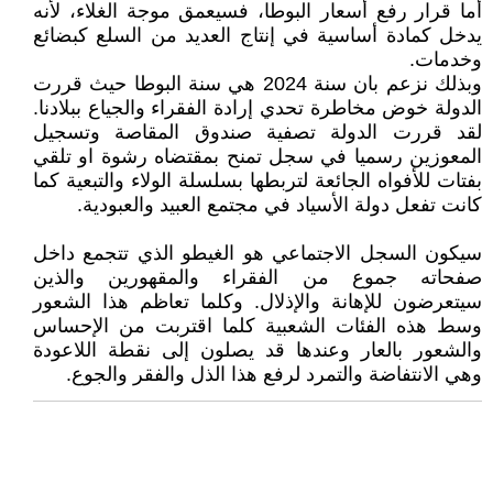
أما قرار رفع أسعار البوطا، فسيعمق موجة الغلاء، لأنه
يدخل كمادة أساسية في إنتاج العديد من السلع كبضائع
وخدمات.
وبذلك نزعم بان سنة 2024 هي سنة البوطا حيث قررت
الدولة خوض مخاطرة تحدي إرادة الفقراء والجياع ببلادنا.
لقد قررت الدولة تصفية صندوق المقاصة وتسجيل
المعوزين رسميا في سجل تمنح بمقتضاه رشوة او تلقي
بفتات للأفواه الجائعة لتربطها بسلسلة الولاء والتبعية كما
كانت تفعل دولة الأسياد في مجتمع العبيد والعبودية.
سيكون السجل الاجتماعي هو الغيطو الذي تتجمع داخل
صفحاته جموع من الفقراء والمقهورين والذين
سيتعرضون للإهانة والإذلال. وكلما تعاظم هذا الشعور
وسط هذه الفئات الشعبية كلما اقتربت من الإحساس
والشعور بالعار وعندها قد يصلون إلى نقطة اللاعودة
وهي الانتفاضة والتمرد لرفع هذا الذل والفقر والجوع.