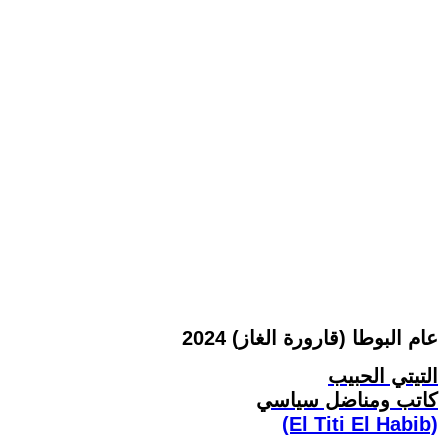
2024 عام البوطا (قارورة الغاز)
التيتي الحبيب
كاتب ومناضل سياسي
(El Titi El Habib)