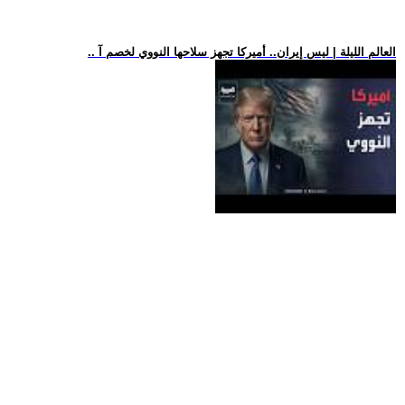
.. العالم الليلة | ليس إيران.. أميركا تجهز سلاحها النووي لخصم آ