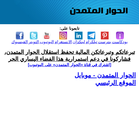
تابعونا على:
بودكاست
بنترست
تيلكرام
لينكدإن
الانستغرام
اليوتيوب
التويتر
الفيسبوك
تبرعاتكم وتبرعاتكن المالية تحفظ استقلال الحوار المتمدن،
فشاركونا في دعم استمرارية هذا الفضاء اليساري الحر
[اشترك في قناة ‫«الحوار المتمدن» على اليوتيوب]
الحوار المتمدن - موبايل
الموقع الرئيسي