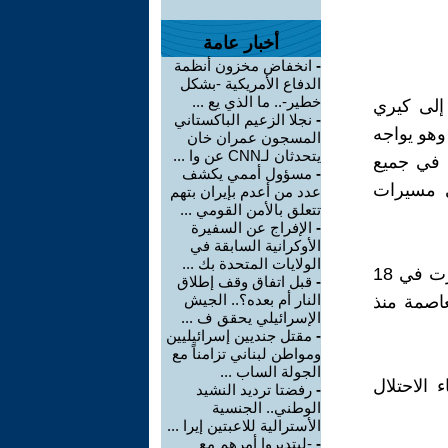
أخبار عامة
-
انخفاض مخزون أنظمة
الدفاع الأمريكية -بشكل
خطير-.. ما الذي يع ...
إلى كيري
-
نجلا الزعيم الباكستاني
وهو يواجه
المسجون عمران خان
يتحدثان لـCNN عن وا ...
. في جميع
-
مسؤول أممي يكشف
ي مسيرات
عدد من أعدم بإيران بتهم
تتعلق بالأمن القومي ...
-
الإفراج عن السفيرة
الأوكرانية السابقة في
الولايات المتحدة بك ...
شوارع أيرلندا مع الشعب الفلسطيني، وكانت المظاهرة الوطنية التي جرت في 18
-
قبل اتفاق وقف إطلاق
النار أم بعده؟.. الجيش
عاصمة منذ
الإسرائيلي يحقق ف ...
-
مقتل جنديين إسرائيليين
ومواطن لبناني تزامناً مع
الجولة الساب ...
الاحتلال
-
رفضتا ترديد النشيد
الوطني.. الجنسية
الأسترالية للاعبتين إيرا ...
-
-ليتدبروا أمرهم مع