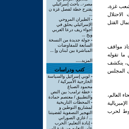
مصر-.. باحث إسرائيلي
شعب غزة،
يقترح خطة لفصل غزة ن
الاحتلال
...
-
الطيران المروحي
مال القتل
الإسرائيلي يحلق في
أجواء ريف درعا الغربي
ويخ ...
-
جولة جديدة من النسخة
السابعة للمفاوضات
خاذ مواقف
المباشرة بين لبنان وإ ...
 ما تقوله
المزيد.....
بي، ينكشف
كتب ودراسات
ى المجلس
-
لوبي إسرائيل والسياسة
الخارجية الأميركية /
محمود الصباغ
-
خطة ترامب: بين النص
ء العالم،
والتطبيق / معتصم حمادة
-
المحطات التاريخية
إمبريالية
لمشاريع التوطين و
شروط لحرب
التهجير التصفوية لقضيتنا
... / غازي الصوراني
-
إبادة التعليم: الحرب
على التعليم من غزة إلى