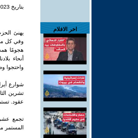
بتاريخ 18/11/2023
اخر الافلام
يهنئ الحز
وفي كل مكا
هجومًا همج
أنحاء بلا
واحتجوا وط
تشرين الثا
عقود. تستم
تجمع عشرات
المستمر من