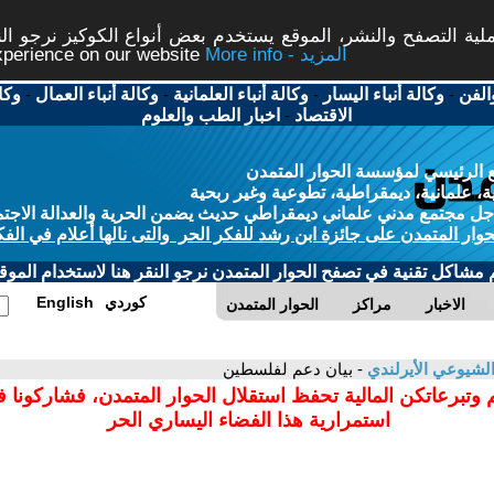
ة التصفح والنشر، الموقع يستخدم بعض أنواع الكوكيز نرجو النق
More info - المزيد
experience on our website
الفن
-
وكالة أنباء اليسار
-
وكالة أنباء العلمانية
-
وكالة أنباء العمال
-
وكا
الاقتصاد
-
اخبار الطب والعلوم
 الرئيسي لمؤسسة الحوار المتمدن
، علمانية، ديمقراطية، تطوعية وغير ربحية
ل مجتمع مدني علماني ديمقراطي حديث يضمن الحرية والعدالة الاجتم
حوار المتمدن على جائزة ابن رشد للفكر الحر والتى نالها أعلام في الفك
م مشاكل تقنية في تصفح الحوار المتمدن نرجو النقر هنا لاستخدام الموقع
كوردي
English
الاخبار
مراكز
الحوار المتمدن
لشيوعي الأيرلندي
- بيان دعم لفلسطين
 وتبرعاتكن المالية تحفظ استقلال الحوار المتمدن، فشاركونا 
استمرارية هذا الفضاء اليساري الحر