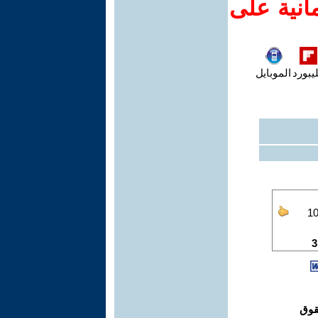
انية على
يبورد
الموبايل