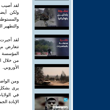
لقد أصيب 
ولكن أيضا
والمستوطنو
والتطهير ال
لقد أجبرت 
تتعارض مع 
المؤسسة الس
من خلال ا
الأوروبي.
ومن الواضح
يرى بشكل م
في الولايا
الإبادة الج