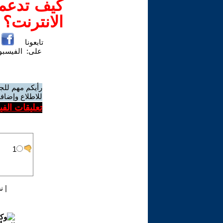
كيف تدعم-
الانترنت؟
تابعونا
على:
الفيسب
رأيكم مهم للج
للاطلاع وإضافة
تعليقات الف
|
ن