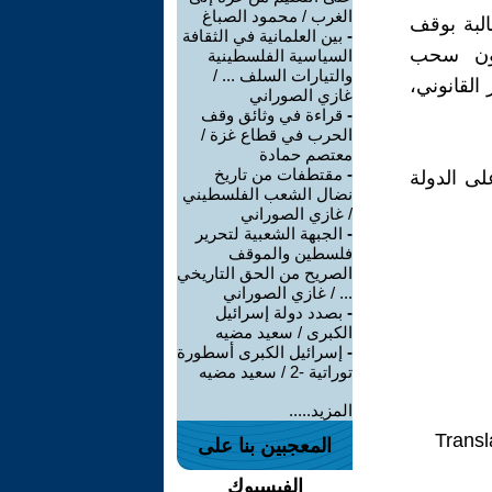
الغرب / محمود الصباغ
البة بوقف
-
بين العلمانية في الثقافة
نون سحب
السياسية الفلسطينية
والتيارات السلف ... /
 القانوني،
غازي الصوراني
-
قراءة في وثائق وقف
الحرب في قطاع غزة /
معتصم حمادة
-
مقتطفات من تاريخ
لى الدولة
نضال الشعب الفلسطيني
/ غازي الصوراني
-
الجبهة الشعبية لتحرير
فلسطين والموقف
الصريح من الحق التاريخي
... / غازي الصوراني
-
بصدد دولة إسرائيل
الكبرى / سعيد مضيه
-
إسرائيل الكبرى أسطورة
توراتية -2 / سعيد مضيه
المزيد.....
Transl
المعجبين بنا على
الفيسبوك