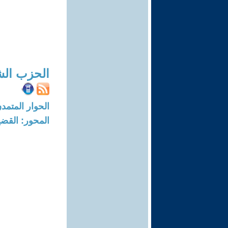
الحزب الش
الحوار المتمدن-العدد: 7802 - 23
المحور: القضي