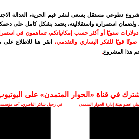
شروع تطوعي مستقل يسعى لنشر قيم الحرية، العدالة الاجتم
. ولضمان استمراره واستقلاليته، يعتمد بشكل كامل على دعمك
دعمكم بمبلغ 10 دولارات سنويًا أو أكثر حسب إمكانياتكم، تساهمون في استم
وتًا قويًا للفكر اليساري والتقدمي
،
انقر هنا للاطلاع على 
م هذا المشروع
.
شترك في قناة «الحوار المتمدن» على اليوتيوب
ز، عضو هيئة إدارة الحوار المتمدن
في رحيل شاكر الناصري، أحد مؤسسي 