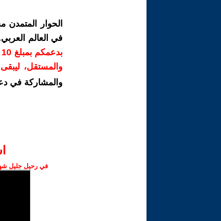
الحوار المتمدن م
في العالم العربي
ب
والمستقل، ليبقى ص
والمشاركة في دع
ا‫
في رحيل جليل شهبا