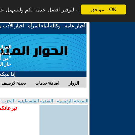
موافق - OK
لتوفير افضل خدمة لكم ولتسهيل عملي
أخبار عامة
-
وكالة أنباء المرأة
-
اخبار الأدب و
الموقع
يسارية
"من أج
حاز ال
إذا لديك
الزوار
اضافة/خدمات
بحث/الارشيف
الصفحة الرئيسية
-
القضية الفلسطينية
-
الحزب ا
تبرعاتكم