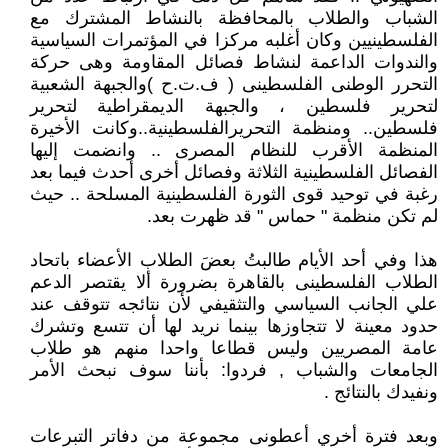
الشباب والطلاب بالمحافظة بالنشاط المشترك مع
الفلسطينيين وكان أغلبه مركزا في المؤتمرات السياسية
والندوات الداعمة لنشاط فصائل المقاومة وهى حركة
التحرر الوطنى الفلسطينى ( ف.ت.ح )والجبهة الشعبية
لتحرير فلسطين ، والجبهة الديمقراطية لتحرير
فلسطين.. ومنظمة التحريرالفلسطينية..وكانت الأخيرة
المنظمة الأقرب للنظام المصرى .. وانضمت إليها
الفصائل الفلسطينية الثلاثة وفصائل أخرى أحدث فيما بعد
رغبة في توحيد قوى الثورة الفلسطينية المسلحة .. حيث
لم تكن منظمة " حماس " قد ظهرت بعد.
هذا وفي أحد الأيام طالبتُ بعضَ الطلاب الأعضاء باتحاد
الطلاب الفلسطينى بالقاهرة بضرورة ألا يقتصر الدعم
علي الجانب السياسي والتثقيفي لأن نتائجه تتوقف عند
حدود معينة لا تتجاوزها بينما نريد لها أن تتسع وتشرك
عامة المصريين وليس قطاعا واحدا منهم هو طلاب
الجامعات والشباب , فردوا: بأننا سوف نبحث الأمر
ونفيدك بالنتائج .
وبعد فترة أخري أعطونى مجموعة من دفاتر التبرعات