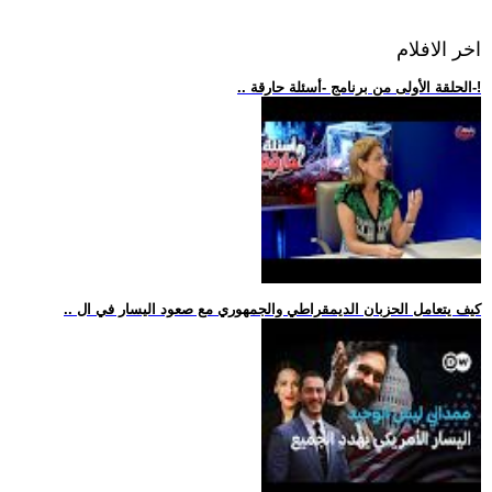
اخر الافلام
.. الحلقة الأولى من برنامج -أسئلة حارقة-!
.. كيف يتعامل الحزبان الديمقراطي والجمهوري مع صعود اليسار في ال