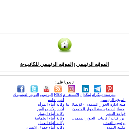
الموقع الرئيسي
الموقع الرئيسي للكاتب-ة
|
تابعونا على:
بنترست
تيلكرام
لينكدإن
الانستغرام
RSS
اليوتيوب
التويتر
الفيسبوك
الموقع الرئيسي
أخبار عامة
هيئة ادارة الحوار المتمدن - للإتصال بنا
وكالة أنباء المرأة
إحصائيات مؤسسة الحوار المتمدن
اخبار الأدب والفن
قواعد النشر
وكالة أنباء اليسار
ابرز كتاب / كاتبات الحوار المتمدن
وكالة أنباء العلمانية
يوتيوب التمدن
وكالة أنباء العمال
مكتبة التمدن
وكالة أنباء حقوق الإنسان