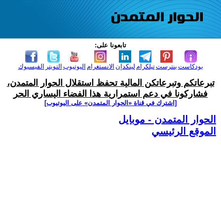
تابعونا على:
بودكاست
بنترست
تيلكرام
لينكدإن
الانستغرام
اليوتيوب
التويتر
الفيسبوك
تبرعاتكم وتبرعاتكن المالية تحفظ استقلال الحوار المتمدن،
فشاركونا في دعم استمرارية هذا الفضاء اليساري الحر
[اشترك في قناة ‫«الحوار المتمدن» على اليوتيوب]
الحوار المتمدن - موبايل
الموقع الرئيسي