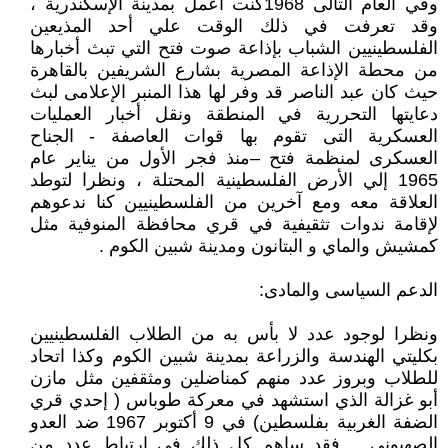
وفي العام التالى 1968كنت أعمل بمدينة الإسكندرية ،
وقد تعرفت في ذلك الوقت علي أحد المذيعين
الفلسطينيين الشباب بإذاعة صوت فتح التي تبث أخبارها
من محطة الإذاعة المصرية بشارع الشريفين بالقاهرة
حيث كان عبد الناصر قد وفر لها هذا المنبر الإعلامى لبث
دعايتها التحررية في المنطقة ونقل أخبار العمليات
العسكرية التى تقوم بها قوات العاصفة - الجناح
العسكرى لمنظمة فتح –منذ فجر الأول من يناير عام
1965 إلي الأرض الفلسطينية المحتلة ، ونظرا لتوطد
العلاقة معه ومع آخرين من الفلسطينيين كنا ندعوهم
لإقامة ندوات تثقيفية في قري محافظة المنوفية مثل
كمشيش والماي و البتانون ومدينة شبين الكوم .
الدعم السياسى والمادى:
ونظرا لوجود عدد لا بأس به من الطلاب الفلسطينيين
بكليتي الهندسة والزراعة بمدينة شبين الكوم وكذا اتحاد
للطلاب وبروز عدد منهم كمناضلين ومثقفين مثل مازن
أبو غزالة الذي استشهد في معركة طوباس ( إحدي قري
الضفة الغربية بفلسطين) في 9 أكتوبر 1967 ضد العدو
الصهيوني .. فقد ساهم كل ذلك في ارتباط عدد من