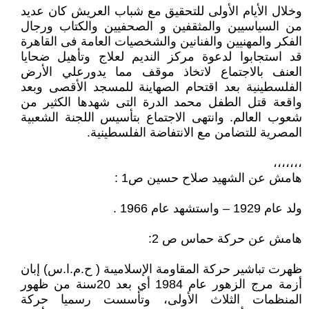
وخلال الأيام الأولى للتحقيق مع شباب العريش كان عديد
من السياسيين والمثقفين و الصحفيين والكتاب ورجال
الفكر والمهنيين والفنانين والشخصيات العامة فى القاهرة
قد استجابوا لدعوة مركز النديم لعلاج وتأهيل ضحايا
العنف بالاجتماع لاتخاذ موقف مما يدورعلي الأرض
الفلسطينية بعد اقتحام الصهاينة للمسجد الأقصى وبعد
واقعة قتل الطفل محمد الدرة التى شهدها الكثير من
شعوب العالم. وانتهى الاجتماع بتأسيس اللجنة الشعبية
المصرية للتضامن مع الانتفاضة الفلسطينية.
،،،،،،،
هامش عن الشهيد صلاح حسين ص1 :
ولد عام 1929 – واستشهد عام 1966 .
هامش عن حركة حماس ص 2:
ظهرت تباشير حركة المقاومة الإسلاميىة ( ح.م.ا.س) إبان
أزمة مرج الزهور عام 1984 أي بعد 20سنة من ظهور
المنظمات الثلاث الأولى، وتأسست رسميا حركة