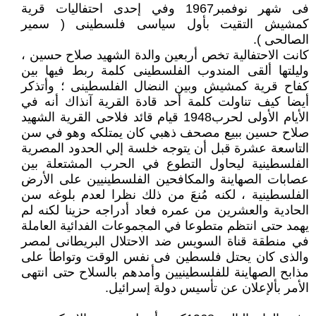
فى شهر نوفمبر1967 وفي إحدى احتفاليات قرية
كمشيش التقيت بأول سياسى فلسطينى ( سمير
الصالحى ).
كانت الاحتفالية تخص أربعين والدة الشهيد صلاح حسين ،
وليلتها ألقى المندوب الفلسطينى كلمة ربط فيها بين
كفاح قرية كمشيش وبين النضال الفلسطينى ؛ وأتذكر
أيضا كيف تناولت كلمة أحد قادة القرية آنذاك أنه في
الأيام الأولى لحرب1948 قيام قائد فلاحى القرية الشهيد
صلاح حسين ببيع مصحف ذهبي كان يمتلكه وهو في سن
التاسعة عشرة قبل أن يتوجه خلسة إلي الحدود المصرية
الفلسطينية ليحاول التطوع في الحرب المشتعلة بين
عصابات الصهاينة والمكافحين الفلسطينيين على الأرض
الفلسطينية ، لكنه مُنعَ من ذلك نظرا لعدم بلوغه سن
الحادية والعشرين من عمره فعاد أدراجه حزينا لكنه لم
يهمد حتى انتظم متطوعا في المجموعات الفدائية العاملة
في منطقة قناة السويس ضد الاحتلال البريطانى لمصر
والذى كان يحتل فلسطين فى نفس الوقت وتواطأ على
مذابح الصهاينة للفلسطينيين وأمدهم بالسلاح حتى انتهى
الأمر بألإعلان عن تأسيس دولة إسرائيل.