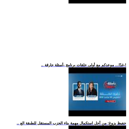
.. غدًا... موعدكم مع أولى حلقات برنامج -أسئلة حارقة-!
.. حفيظ يزوغ: من أجل استكمال مهمة بناء الحزب المستقل للطبقة الع