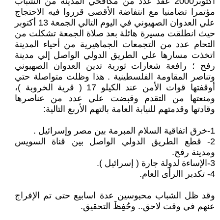
أكتوبر2000 عقد عدد من مكافحي المدينة من الشباب
مؤتمرا تضامنيا مع انتفاضة الأقصى قرروا فيه الاحتجاج
علي العدوان الصهيوني في اليوم التالي الجمعة 13 أكتوبر
حيث انطلقت مسيرة هائلة بعد صلاة الجمعة تشكلت من
التحام عدد من التجمعات الجماهيرية من أحياء المدينة
اتخذت مسارها علي الطريق الدولي الواصل إلي مدينة
رفح ؛ رافعة شعارات ثورية تدين العدوان الصهيوني
وتناصر المقاومة الفلسطينية . هذا وظلت متواصلة حتي
أوقفتها قوات الأمن عند الكيلو 17 ( قرية الخروبة )،
ومنعتها من التقدم وقبضت علي عدد من عناصرها
وقادتها وقدمتهم للنيابة العامة بالتهم الأربع التالية:
1-خرق اتفاقية السلام المبرمة بين مصر وإسرائيل .
2- قطع الطريق الدولي الواصل بين قناة السويس
ومدينة رفح.
3-الإساءة لدولة جارة ( إسرائيل ).
4- تكدير االرأى العام.
وقد ظل الشباب محبوسين عدة اسابيع حتى تم الإفراج
عنهم في وقت لاحق.. وحُفِظَ التحقيق.