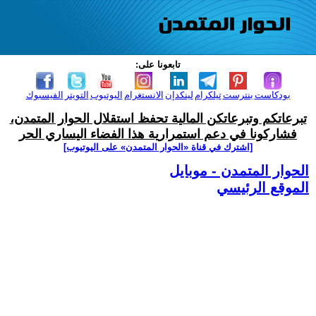
تابعونا على:
بودكاست
بنترست
تيلكرام
لينكدإن
الانستغرام
اليوتيوب
التويتر
الفيسبوك
تبرعاتكم وتبرعاتكن المالية تحفظ استقلال الحوار المتمدن،
فشاركونا في دعم استمرارية هذا الفضاء اليساري الحر
[اشترك في قناة ‫«الحوار المتمدن» على اليوتيوب]
الحوار المتمدن - موبايل
الموقع الرئيسي