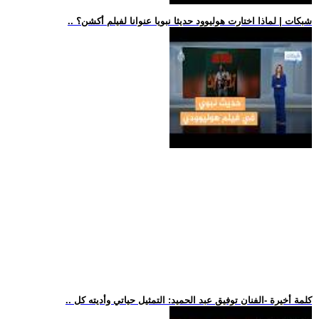
.. شبكات | لماذا اختارت هوليوود حديثا نبويا عنوانا لفيلم أكشن؟
.. كلمة أخيرة -الفنان توفيق عبد الحميد: التمثيل حياتي وأديته كل