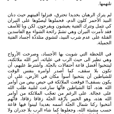
تلتهمها.
لم يترك الرهبان بخديدا تحترق، فنزلوا أقبيتهم حيث دنان
النبيذ الأحمر كلون الدم، فحملوها ليصبّوها على النيران
كي تثمل وتترك الفتية يعيشون ويفرحون. لكن ويا للأسف
فقد تآمرت النيران وهي تشمّ رائحة الشواء مع الفاسدين
القتلة على عدم شرب النبيذ، لتشوي متلذذّة أجساد الفتية
الجميلة.
في اللحظة التي شويت بها الأجساد، وصرخت الأرواح
وهي تطير الى حيث الرب في عليائه، أمر الله ملائكته،
لينتخبوا أفضل قاعة أحتفالات بالجنّة. وأشترط عليهم، أن
تكون بلا سقف، كما أصدر أوامره بنفس الوقت
للشياطين أن ينتخبوا أسوأ مكان في الأرض، على أن
يكون بسقف!! فوقعت الملائكة في حيص بيص من أوامر
الله هذه، أمّا الشياطين فأنّها سارعت لتلبية طلب الله
على عجالة. على الرغم من تعجّب الملائكة من أوامر
الله هذه، وهو الخبير بأزّقة الجنّة زقاقا زقاقا، فأنّهم
أنتخبوا ركنا شمال الجنّة أسمه بغديدا ليبنوا فيها قاعة
حسب مشيئة الله، وجعلوها كما شاء الرب بلا جدران ولا