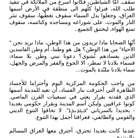
سقف. أمّا الشياطين، فكانوا أسرع من الملائكة في تنفيذ
طلب الله، فنزلوا كلّهم الى منطقة في الأرض أسمها
العراق، وجعلوا بدل السماء سقوف تغطّيها، سقوف تنثر
النار والموت، على شوراعه ومساجده وكنائسه، سقوف
تمنع الهواء، ليختنق الجميع..
أيّها الضحايا ماذا تريدون من هذا الوطن، ماذا نريد نحن "
الأحياء" من هذا الوطن؟ هل هو وطننا، أم وطن الفاسدين
الذين بفسادهم نُشوى؟ دعونا نبني وطن بلا سماء،
فسماء بلادنا لا تمطر، الا الجوع والفقر والمرض والجهل،
سماء بلادنا ملبّدة بالموت...
من واجب الحكومة المركزية اليوم وأحتراما للأجساد
الطاهرة التي أحترقت بنار الفساد، أن تعيد للمدينة أسمها
الذي فقدته بقرار بعثي في سبعينات القرن الماضي.
كونوا عراقيين وليكن أسم المدينة وبقرار حكومي بغديدا
- بخديدا بالسرياني "ܒܓܕܝܕܐ". لا تخافوا التنوع الديني
والقومي والطائفي، فعراقنا أجمل بهذا التنوع.
عندما كانت بغديدا تحترق، أحترق معها العراق المسالم
والمتنوع..