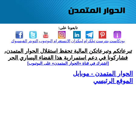
تابعونا على:
بودكاست
بنترست
تيلكرام
لينكدإن
الانستغرام
اليوتيوب
التويتر
الفيسبوك
تبرعاتكم وتبرعاتكن المالية تحفظ استقلال الحوار المتمدن،
فشاركونا في دعم استمرارية هذا الفضاء اليساري الحر
[اشترك في قناة ‫«الحوار المتمدن» على اليوتيوب]
الحوار المتمدن - موبايل
الموقع الرئيسي