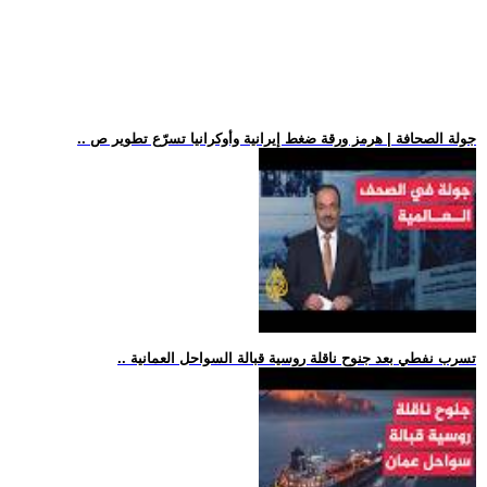
.. جولة الصحافة | هرمز ورقة ضغط إيرانية وأوكرانيا تسرّع تطوير ص
.. تسرب نفطي بعد جنوح ناقلة روسية قبالة السواحل العمانية