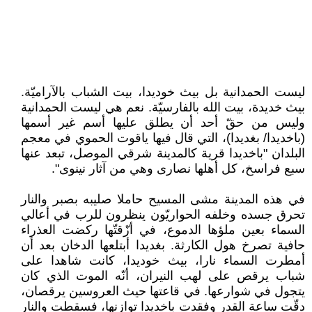
ليست الحمدانية بل بيث خوديدا، بيت الشباب بالآراميّة.
بيث خديدة، بيت الله بالفارسيّة. نعم هي ليست الحمدانية
وليس من حقّ أحد أن يطلق عليها أسم غير أسمها
(باخديدا/ بغديدا)، التي قال فيها ياقوت الحموي في معجم
البلدان "باخديدا قرية كالمدينة شرقي الموصل، تبعد عنها
سبع فراسخ، كل أهلها نصارى وهي من آثار نينوى".
في هذه المدينة مشى المسيح حاملا صليبه بصبر والنار
تحرق جسده وخلفه الحواريّون ينظرون للرب في أعالي
السماء بعين ملؤها الدموع، في أزّقتّها ركضت العذراء
حافية تصرخ هول الكارثة. بغديدا أبتلعها الدخان بعد أن
أمطرت السماء نارا، بيث خوديدا، كانت شاهدا على
شباب يرقص على لهب النيران، أنّه الموت الذي كان
يتجول في شوارعها. في قاعتها حيث العروسين يرقصان،
دقّت ساعة القدر وفقدت باخديدا توازنها، فسقطت والنار