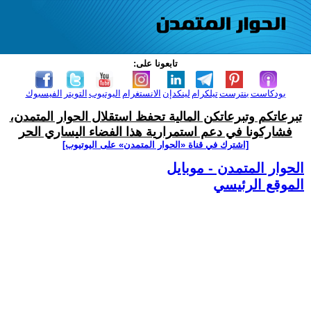
تابعونا على:
بودكاست
بنترست
تيلكرام
لينكدإن
الانستغرام
اليوتيوب
التويتر
الفيسبوك
تبرعاتكم وتبرعاتكن المالية تحفظ استقلال الحوار المتمدن،
فشاركونا في دعم استمرارية هذا الفضاء اليساري الحر
[اشترك في قناة ‫«الحوار المتمدن» على اليوتيوب]
الحوار المتمدن - موبايل
الموقع الرئيسي