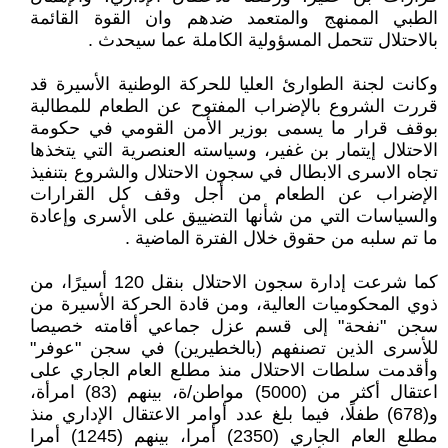
الطبي الممنهج والمتعمد ضدهم وان القوة القائمة
بالاحتلال تتحمل المسؤولية الكاملة عما سيحدث .
وكانت لجنة الطوارئ العليا للحركة الوطنية الأسيرة قد
قررت الشروع بالإضراب المفتوح عن الطعام للمطالبة
بوقف قرار ما يسمى بوزير الأمن القومي في حكومة
الاحتلال إيتمار بن غفير، وسياسته العنصرية التي يتخذها
تجاه الاسرى الابطال في سجون الاحتلال والشروع بتنفيذ
الإضراب عن الطعام من أجل وقف كل القرارات
والسياسات التي من شأنها التضييق على الأسرى وإعادة
ما تم سلبه من حقوق خلال الفترة الماضية .
كما شرعت إدارة سجون الاحتلال بنقل 120 أسيرًا، من
ذوي المحكوميات العالية، ومن قادة الحركة الأسيرة من
سجن "نفحة" إلى قسم عزل جماعي أقامته خصيصا
للأسرى الذين تصنفهم (بالخطيرين) في سجن "عوفر"
وأقدمت سلطات الاحتلال منذ مطلع العام الجاري على
اعتقال أكثر من (5000) مواطن/ة، بينهم (83) امرأة،
و(678) طفلًا، فيما بلغ عدد أوامر الاعتقال الإداري منذ
مطلع العام الجاري (2350) أمرا، بينهم (1245) أمرا