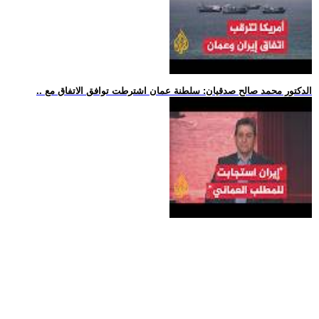
.. الدكتور محمد صالح صدقيان: سلطنة عمان اشترطت توافق الاتفاق مع