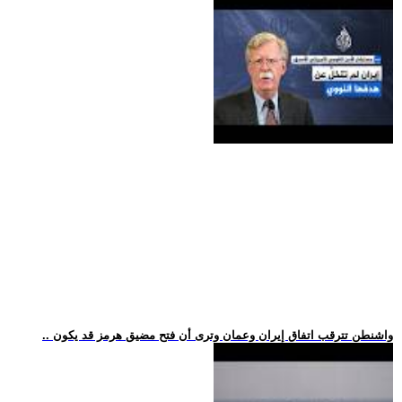
.. واشنطن تترقب اتفاق إيران وعمان وترى أن فتح مضيق هرمز قد يكون