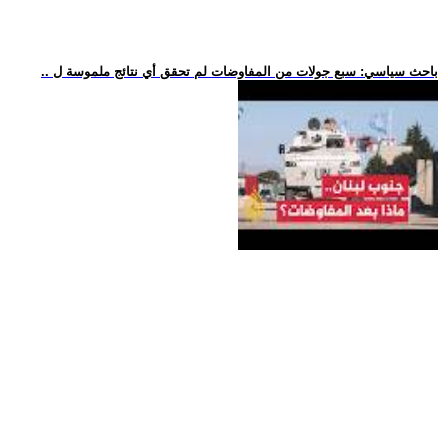
.. باحث سياسي: سبع جولات من المفاوضات لم تحقق أي نتائج ملموسة ل