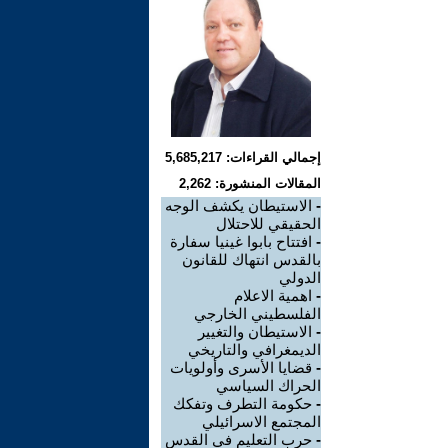
إجمالي القراءات: 5,685,217
المقالات المنشورة: 2,262
-
الاستيطان يكشف الوجه
الحقيقي للاحتلال
-
افتتاح بابوا غينيا سفارة
بالقدس انتهاك للقانون
الدولي
-
اهمية الاعلام
الفلسطيني الخارجي
-
الاستيطان والتغيير
الديمغرافي والتاريخي
-
قضايا الأسرى وأولويات
الحراك السياسي
-
حكومة التطرف وتفكك
المجتمع الاسرائيلي
-
حرب التعليم في القدس