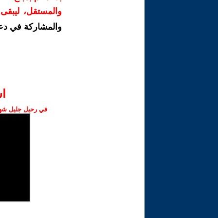
والمستقل، ليبقى ص
والمشاركة في دع
ا‫
في رحيل جليل شهبا