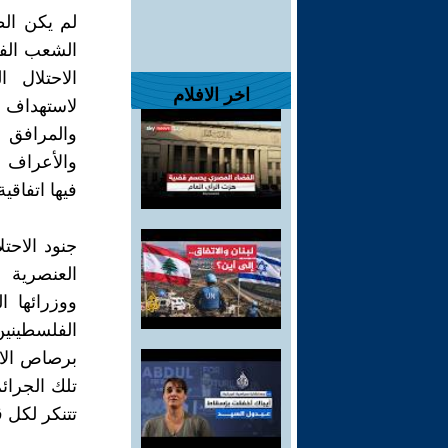
لم يكن الط
الشعب الف
الاحتلال 
اخر الافلام
لاستهداف ا
والمرافق 
والأعراف 
فيها اتفاقي
جنود الاحت
العنصرية 
ووزرائها 
برصاص الاح
تلك الجرائ
تتنكر لكل ق