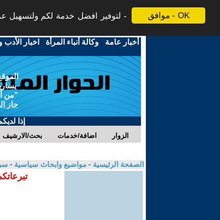
موافق - OK
لتوفير افضل خدمة لكم ولتسهيل عملي
أخبار عامة
-
وكالة أنباء المرأة
-
اخبار الأدب و
الموقع
يسارية
"من أج
حاز ال
إذا لديك
الزوار
اضافة/خدمات
بحث/الارشيف
الصفحة الرئيسية
-
مواضيع وابحاث سياسية
-
سر
تبرعاتكم