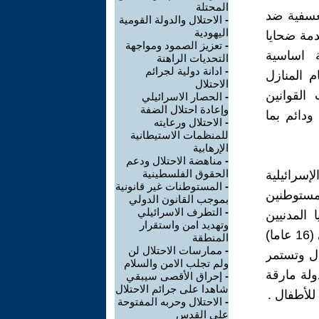
المحتلة
عسفية ضد
-
الاحتلال والدولة القومية
اليهودية
مة ضحايا
-
تعزيز الصمود ومواجهة
ة اساسية
التحديات الراهنة
-
ادانة دولية لجرائم
م المنازل
الاحتلال
القوانين
-
الحصار الاسرائيلي
وإعادة احتلال الضفة
دائم بما
-
الاحتلال ورعايته
للمنظمات الاستيطانية
الإرهابية
-
مناهضة الاحتلال ودعم
الحقوق الفلسطينية
إسرائيلية
-
المستوطنات غير قانونية
مستوطنين
بموجب القانون الدولي
-
التطرف الاسرائيلي
المدنيين
وتهديد امن واستقرار
الفلسطينين من نساء وأطفال وما جريمة إعدام الطفل ميلاد منذر الراعي (16 عاما)
المنطقة
-
ممارسات الاحتلال لن
ال وتستمر
ولم تجلب الامن والسلام
ولة مارقة
-
إحراق الأقصى سيبقي
شاهدا على جرائم الاحتلال
للأطفال .
-
الاحتلال وحربه المفتوحة
على القدس