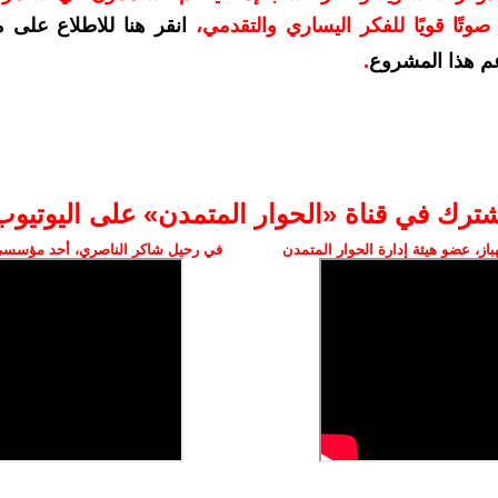
وتًا قويًا للفكر اليساري والتقدمي
،
انقر هنا للاطلاع على 
م هذا المشروع
.
شترك في قناة «الحوار المتمدن» على اليوتيوب
ز، عضو هيئة إدارة الحوار المتمدن
في رحيل شاكر الناصري، أحد مؤسسي 