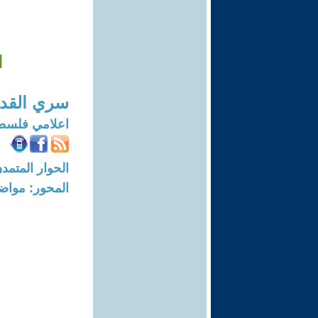
ا
سري القد
اعلامي فلسط
الحوار المتمدن-العدد: 7732 - 23
المحور: مواض