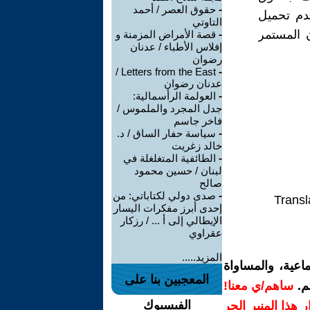
-
حقوق العصر / أحمد
دم تحميل
التاوتي
 المستمر
-
قصة الأمراض المزمنة و
إفلاس الأطباء / عدنان
رضوان
Letters from the East /
-
عدنان رضوان
-
العولمة الرأسمالية:
جدل المجرد والملموس /
فاخر جاسم
-
سياسة حفار الساق / د.
خالد زغريت
-
الطائفية المتغلغلة في
لبنان / حسين محمود
صالح
-
صدى دولي لكتاباتي: من
Transl
إحدى أبرز مفكرات اليسار
الإيطالي إلى أ ... / رزكار
عقراوي
المزيد.....
اعية، والمساواة
المعجبين بنا على
م.
ساهم/ي معنا!
الفيسبوك
رار هذا المنبر الحر