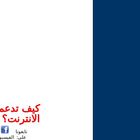
كيف تدعم-
الانترنت؟
تابعونا
على:
الفيسب