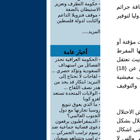
-
حكومة التطرف وتعزيز
اقة جرائم
الاستيطان بالضفة
-
موقف فنزويلا الداعم
يا لتوفير
والثابت لدولة فلسطين
المزيد.....
 مؤقتة أو
ها المفرط
أخبار عامة
حيث تعتقل
-
الحكومة العراقية تحذر
الفصائل من استهداف
سلطات الاحتلال ما يزيد عن 160 طفلاً وطفلة فلسطينية تقل أعمارهم عن (18)
السعودية وتؤكد حصري ...
-
لقاحات لا تحتاج إلى
ف معيشية
التبريد: ابتكار قد يحد من
والتوقيف
هدر نصف اللقاح ...
-
الولايات المتحدة تستعد
لغزو كوبا
-
ما الذي يعوق تنويع
روسيا تجارتها مع دول
 الاحتلال
الجنوب العالمي؟
تلال بشكل
-
الديمقراطيون يرفعون
دعوى قضائية جماعية ضد
عتى اشكال
رسوم ترامب الجمركي ...
والتي لا
-
ترامب ونتنياهو يسعيان