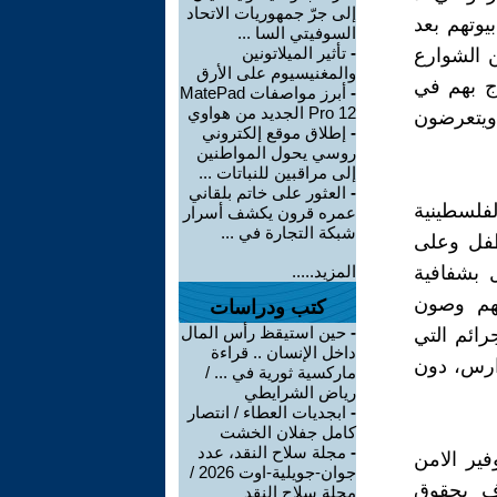
إلى جرّ جمهوريات الاتحاد
يوتهم بعد
السوفيتي السا ...
-
تأثير الميلاتونين
ن الشوارع
والمغنيسيوم على الأرق
ج بهم في
-
أبرز مواصفات MatePad
Pro 12 الجديد من هواوي
ويتعرضون
-
إطلاق موقع إلكتروني
روسي يحول المواطنين
إلى مراقبين للنباتات ...
-
العثور على خاتم بلقاني
فلسطينية
عمره قرون يكشف أسرار
شبكة التجارة في ...
طفل وعلى
 بشفافية
المزيد.....
 لهم وصون
كتب ودراسات
-
حين استيقظ رأس المال
رائم التي
داخل الإنسان .. قراءة
دارس، دون
ماركسية ثورية في ... /
رياض الشرايطي
-
ابجديات العطاء / انتصار
كامل جفلان الخشت
-
مجلة سلاح النقد، عدد
ير الامن
جوان-جويلية-اوت 2026 /
اف بحقوق
مجلة سلاح النقد