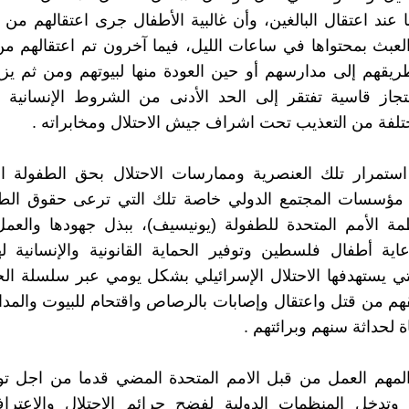
 عند اعتقال البالغين، وأن غالبية الأطفال جرى اعتقالهم من ب
العبث بمحتواها في ساعات الليل، فيما آخرون تم اعتقالهم م
يقهم إلى مدارسهم أو حين العودة منها لبيوتهم ومن ثم يز
از قاسية تفتقر إلى الحد الأدنى من الشروط الإنسانية 
فة من التعذيب تحت اشراف جيش الاحتلال ومخابراته .
تمرار تلك العنصرية وممارسات الاحتلال بحق الطفولة ال
ؤسسات المجتمع الدولي خاصة تلك التي ترعى حقوق ال
ة الأمم المتحدة للطفولة (يونيسيف)، ببذل جهودها والعمل
عاية أطفال فلسطين وتوفير الحماية القانونية والإنسانية
ي يستهدفها الاحتلال الإسرائيلي بشكل يومي عبر سلسلة الج
قهم من قتل واعتقال وإصابات بالرصاص واقتحام للبيوت والم
 لحداثة سنهم وبرائتهم .
لمهم العمل من قبل الامم المتحدة المضي قدما من اجل توف
ر وتدخل المنظمات الدولية لفضح جرائم الاحتلال والاعتر