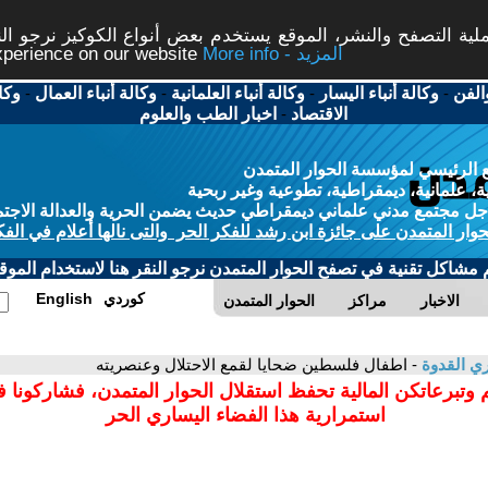
ة التصفح والنشر، الموقع يستخدم بعض أنواع الكوكيز نرجو النق
More info - المزيد
experience on our website
الفن
-
وكالة أنباء اليسار
-
وكالة أنباء العلمانية
-
وكالة أنباء العمال
-
وكا
الاقتصاد
-
اخبار الطب والعلوم
 الرئيسي لمؤسسة الحوار المتمدن
، علمانية، ديمقراطية، تطوعية وغير ربحية
ل مجتمع مدني علماني ديمقراطي حديث يضمن الحرية والعدالة الاجتم
حوار المتمدن على جائزة ابن رشد للفكر الحر والتى نالها أعلام في الفك
م مشاكل تقنية في تصفح الحوار المتمدن نرجو النقر هنا لاستخدام الموقع
كوردي
English
الاخبار
مراكز
الحوار المتمدن
ي القدوة
- اطفال فلسطين ضحايا لقمع الاحتلال وعنصريته
 وتبرعاتكن المالية تحفظ استقلال الحوار المتمدن، فشاركونا 
استمرارية هذا الفضاء اليساري الحر