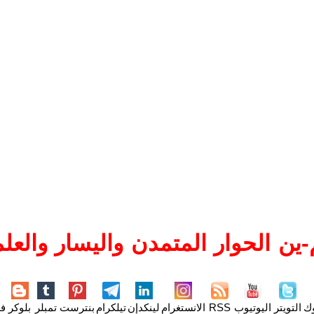
ين الحوار المتمدن واليسار والعلم
وك
التويتر
اليوتيوب
RSS
الانستغرام
لينكدإن
تيلكرام
بنترست
تمبلر
بلوكر
فل