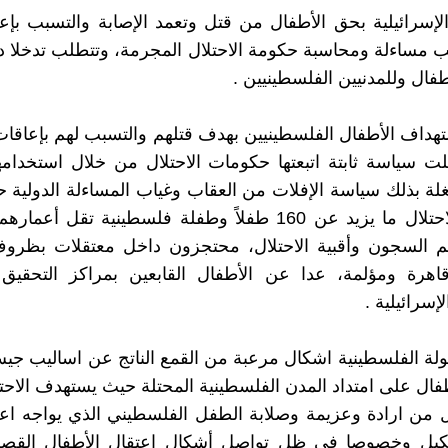
 الإسرائيلية بحق الأطفال من قتل وتعمد الإصابة والتسبب بإع
مساءلة ومحاسبة حكومة الاحتلال المجرمة، وتتطلب تدخلا دول
طفال وللمدنيين الفلسطينيين .
هداف الأطفال الفلسطينيين بهدف قتلهم والتسبب لهم بإعاقات
ت سياسة ثابتة اتبعتها حكومات الاحتلال من خلال استخدام
لة بذلك سياسة الإفلات من العقاب وغياب المساءلة الدولية 
بهم السجون وأقبية الاحتلال، محتجزون داخل معتقلات بظرو
قاهرة ومؤلمة، عدا عن الأطفال القابعين بمراكز التحقيق 
سرائيلية .
لة الفلسطينية اشكال مرعبة من القمع الناتج عن اساليب جيش
فال على امتداد المدن الفلسطينية المحتلة حيث يستهدف الاح
ل من ارادة وعزيمة وصلابة الطفل الفلسطيني الذي يواجه ا
تنكيل وخصوصا في ظل تواصل أشكال اعتقال الأطفال القصر 