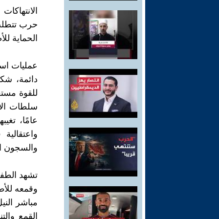
الانتهاكات
حرب تتطلب 
الحماية للأ
عمليات است
دائمة، شكل
للقوة مستغ
عامًا، تغي
واعتقالية 
والسجون الإ
تشهد الطفو
وقمعه للأط
مباشر الني
القمع وال