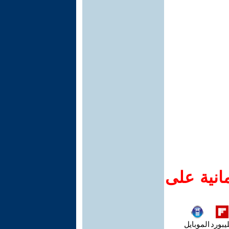
انية على
يبورد
الموبايل