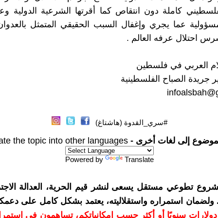
لسطيني كاملة دون انتقاص كما أقرتها الشرعية الدولية وع
سؤولية عما يجري وإغفال السبب الحقيقي المتمثل بالعدوان
س احتلال عرفه العالم .
ام العربي في فلسطين
 جريدة الصباح الفلسطينية
infoalsbah@
#سري_القدوة (هاشتاغ)
موضوع إلى لغات أخرى -
ate the topic into other languages
Powered by
Translate
شروع تطوعي مستقل يسعى لنشر قيم الحرية، العدالة الاجتم
. ولضمان استمراره واستقلاليته، يعتمد بشكل كامل على دعمك
دعمكم بمبلغ 10 دولارات سنويًا أو أكثر حسب إمكانياتكم، تساهمون في استم