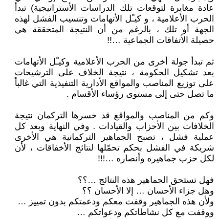
عادة مغايرة لتوقعات تلك الدراسات الأستراتيجية) تبدأ
الحرب الأعلامية ، و كيـْل الأتهامات وتنسيب الفشل لهذه
الجهة أو تلك ، بالرغم من أن النتيجة المتحققة هي
حصيلة الأتفاقات الجماعية …!!
ثم تبدأ جولة أخرى من الحرب الأعلامية وكيـْل الأتهامات
بعد تشكيل الحكومة ، نتيجة الخلاف على الترشيحات
على توزيع المناصب والمواقع الأدارية التنفيذية التي غالباً
ما تصل حتى إلى مستوى رؤساء الأقسام .
وكم من المناصب والمواقع قد خسرها التركمان نتيجة
الخلافات بين الأحزاب والقيادات . وفي النهاية وبعد كل
عملية فشل ، تصبح الجماهير التركمانية هي الأخرى
شريكة في الفشل بحكم تحمّلها لنتائج الأخفاقات ، لأن
لكل حزب جماهيره وأنصاره …!!!
فهل تستحق الجماهير هذه النتائج …؟؟
وهل جزاء الأحسان … إلا الأحسان ؟؟
ولأن هذه الجماهير وقفت معكم ودعمتكم بدون تمييز …
ووقفت مع كل نشاطاتكم ودعواتكم …