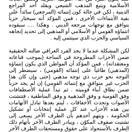
الأسلامية ويتبع المذهب الشيعي ويقلد أحد المراجع
الدينية ، لكن في حالة كون إنتمائه (المرجعي) سائداً على
بقية الأنتماءات الأخرى ، فمن المؤكد أنه سيختار حزباً
يتوافق مع توجهات مرجعه الديني . وهكذا …. سيقوده
انتماؤه القومي أو الأسلامي أو المذهبي إلى تحديد إتجاهه
السياسي والحزب الذي سينتمي إليه .
لكن المشكلة عندما لا يجد الفرد العراقي ضالته الحقيقية
ضمن الأحزاب المطروحة في الساحة (بموجب قناعاته
ومعتقداته) ، فمن المؤكد أن المواطن الذي يكون إنتماؤه
(المذهبي) طاغياً على إنتمائه (القومي) ، سيضطر إلى
التوجه نحو حزب ذي توجه مذهبي (حتى وإن كان هذا
الحزب غير متوافقٍ مع إنتمائه القومي) إن لم يجد حزباً
ضمن نطاق أبناء قوميته . ثم تبدأ عملية الأصطفافات
وفق القومية و وفق المذهبية و وفق المناطقية ، فتتشتت
الأصوات وتحدث الأخفاقات ، ليتم بعدها تبادل الأتهامات
بين هذه الأحزاب عند كل عملية إنتخابات أو تشكيل
الحكومة ، ويتهم أحدهم بأن الطرف الآخر يسعى إلى
تشتيت صفوف المكوّن ، ويبادر الطرف الآخر بأتهام ذلك
الطرف بالأستحواذ على حقوق ومستحقات الطرف الآخر