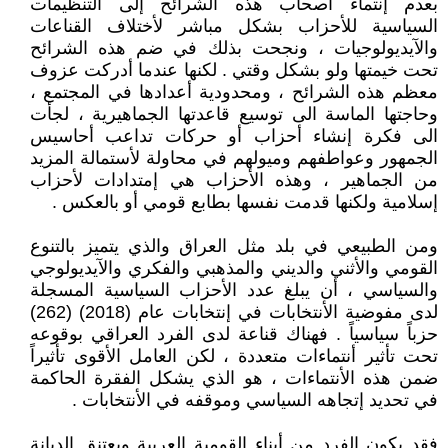
بعدم إنتماء أصحاب هذه الشرائح إلى التنظيمات
السياسية للأحزاب بشكل مباشر لأختلاف القناعات
والآيديولوجيات ، ونجحت بذلك في ضم هذه الشرائح
تحت خيمتها ولو بشكل وقتي . لكنها عندما أدركت عزوف
معظم هذه الشرائح ، ومحدودية أعدادها في المجتمع ،
وحاجتها الماسة الى توسيع قاعدتها الجماهيرية ، لجأت
الى فكرة إنشاء أحزاب أو حركات تداعب أحاسيس
الجمهور وعواطفهم وميولهم في محاولة لأستمالة المزيد
من الجماهير ، وهذه الأحزاب هي إمتدادات لأحزاب
إسلامية ولكنها قدمت نفسها بطابع قومي أو بالعكس .
ومن الطبيعي في بلد مثل العراق والذي يتميز بالتنوع
القومي والأثني والديني والمذهبي والفكري والآيديولوجي
والسياسي ، أن يبلغ عدد الأحزاب السياسية المسجلة
لدى مفوضية الأنتخابات في إنتخابات عام (2018) (262)
حزباً سياسياً . فهناك قناعة لدى الفرد العراقي بوقوعه
تحت تأثير أنتماءات متعددة ، لكن العامل الأقوى تأثيراً
ضمن هذه الأنتماءات ، هو الذي يشكل الفقرة الحاكمة
في تحديد إتجاهه السياسي وموقفه في الأنتخابات .
فقد يكون الفرد من أبناء القومية العربية ويعتنق الديانة