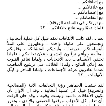
مع إتفاقاتكم …
مع خلافاتكم …
مع إعتصاماتكم …
مع انتفاضاتكم …
مع ثورتكم في (الساحة الزرقاء) …
فلماذا تحمّلونهم نتائج خلافاتكم … ؟؟
نعم … لقد كانت الأتفاقات تعقد قبيل كل عملية أنتخابية ،
وتجتمعون على طاولة واحدة ، وتظهرون على الملأ
بأبتساماتكم العريضة ، وأياديكم المتشابكة ، وقلوبكم
المتآلفة ، وأنتم تزفّـون البشرى بأعلان تحالفكم ، فلماذا
تختفي الأبتسامات بعد الأنتخابات ، ولماذا تتنافر القلوب
بعد إعلان النتائج ، ولماذا الخلاف على ترشيح المناصب
عندما تغادرون غرفة الأجتماعات ، ولماذا التناحر و كيـْل
الأتهامات …؟؟
لقد سئمت الجماهير رؤية التحالفات الآنية (المصالحية
والحزبية) قبيل كل عملية أنتخابية ، وقد آن الأوان بأن
تكون الأتفاقات دائمية وليست وقتية ، وقد حان الوقت
بأن تعلن كل الأحزاب موقفها الحقيقي والأبدي ، وتقرر