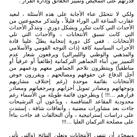
قدرتهم على التمحيص وتمييز الحقائق وإدارة القرار .
ولكي لا نتحمّل عناء الأجابة على هذه الأسئلة ، لنعيد
عقارب الساعة الى الوراء قليلاً ، ولنتذكر مجموعتين من
الأحداث التي كانت تتكرر وبشكل دوري . ونتذكّر الأحداث
التي كانت تسبق الأنتخابات ، والأحداث التي تلي
الأنتخابات . ففي كل دورة إنتخابية يطلّ علينا قادة
الأحزاب السياسية كافة (ذات التوجه القومي والأسلامي
والمذهبي والوطني والليبرالي) ويرفعون شعار عدم
التمييز بين أبناء الجماهير التركمانية (طائفياً أو عرقياً أو
مناطقياً) وينتظرون تلاحم الجماهير معهم ودعمهم من
أجل الدفاع عن حقوقهم ومصالحهم ، ويقررون خوض
الأنتخابات بقائمة موحدة (رغم إختلاف مشاربهم
وتوجهاتهم ومصادر تمويل أحزابهم ومرجعياتهم ومصادر
قرارهم …!!! ) ويطرحون قائمة طويلة من الأسماء رغم
محدودية المقاعد المتنافسة ، ويدّعون أن الترشيحات
جاءت بعد مشاورات مضنية ، وأتفاقات شاقة ، إستندت
على دراسات إستراتيجية ، وأن التحالفات قد جاءت بناءاً
على مصلحة التركمان العليا …!!!
وبمجرّد أن تنتهي الأنتخابات وتعلن النتائج (والتي تأتي