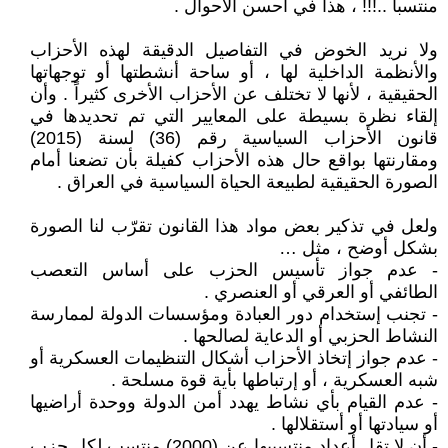
منتسباً ..!!! ، هذا في أحسن الأحوال .
ولا نريد الخوض في التفاصيل الدقيقة لهذه الأحزاب
والأنظمة الداخلية لها ، أو ساحة أنشطتها أو توجهاتها
الحقيقية ، لأنها لا تختلف عن الأحزاب الأخرى كثيراً . وأن
إلقاء نظرة بسيطة على المعايير التي تم تحديدها في
قانون الأحزاب السياسية رقم (36) لسنة (2015)
ومقارنتها بواقع حال هذه الأحزاب كفيلة بأن تضعنا أمام
الصورة الحقيقية لطبيعة الحياة السياسية في العراق .
ولعل في تذكير بعض مواد هذا القانون تقرّب لنا الصورة
بشكل أوضح ، مثل …
- عدم جواز تأسيس الحزب على أساس التعصب
الطائفي أو العرقي أو العنصري .
- تجنب إستخدام دور العبادة ومؤسسات الدولة لممارسة
النشاط الحزبي أو الدعاية لصالحها .
- عدم جواز إتخاذ الأحزاب أشكال التنظيمات العسكرية أو
شبه العسكرية ، أو إرتباطها بأية قوة مسلحة .
- عدم القيام بأي نشاط يهدد أمن الدولة ووحدة أراضيها
أو سيادتها أو أستقلالها .
- أن لا تقل أعداد منتسبيها عن (2000) منتسب لكل حزب