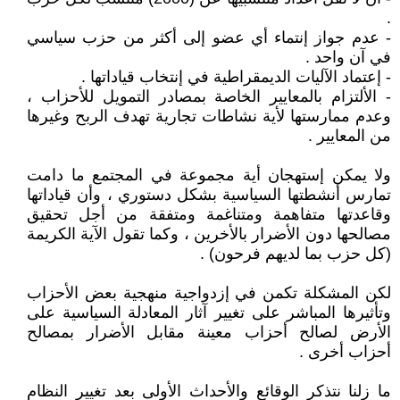
.
- عدم جواز إنتماء أي عضو إلى أكثر من حزب سياسي
في آن واحد .
- إعتماد الآليات الديمقراطية في إنتخاب قياداتها .
- الألتزام بالمعايير الخاصة بمصادر التمويل للأحزاب ،
وعدم ممارستها لأية نشاطات تجارية تهدف الربح وغيرها
من المعايير .
ولا يمكن إستهجان أية مجموعة في المجتمع ما دامت
تمارس أنشطتها السياسية بشكل دستوري ، وأن قياداتها
وقاعدتها متفاهمة ومتناغمة ومتفقة من أجل تحقيق
مصالحها دون الأضرار بالأخرين ، وكما تقول الآية الكريمة
(كل حزب بما لديهم فرحون) .
لكن المشكلة تكمن في إزدواجية منهجية بعض الأحزاب
وتأثيرها المباشر على تغيير آثار المعادلة السياسية على
الأرض لصالح أحزاب معينة مقابل الأضرار بمصالح
أحزاب أخرى .
ما زلنا نتذكر الوقائع والأحداث الأولى بعد تغيير النظام