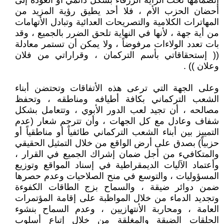
إنضمامها تحت الراية الزرقاء بشكل دائمي أو العودة إلى
أحضان الحزب الأم ، فلا أحد يطيق رؤية المزيد من
المهاترات الكلامية والتصريحات العدائية وتبادل الأتهامات
من أية جهة ، لأنها في النهاية تلحق الضرر بالجميع ، وقد
بات تعدد الولاءات مرفوضاً ، ولا يمكن أن تستمر معادلة
(( إستحقاقاتي بأسم التركمان ، وقراراتي من فلان
وعلان )) .
وعلى الجهة التي ترعى هذه الأتفاقات وتحتضن أبناء
الشعب التركماني بكافة أطيافه ومناطقه ، وتحفظ
مصالحه ، أن تجيد لعب الدور الأبوي ، وتتعامل بشكل
شفاف وعادل مع كل الجهات ، وأن تترجم شعار (عدم
التمييز بين أبناء الشعب التركماني طائفياً أو مناطقياً أو
حزبياً) بصدق على أرض الواقع من خلال التمثيل الحقيقي
والمتكافيء من أجل ضمان إشراك الجميع في القرار ،
وأعتماد الآليات الديمقراطية في إسناد المواقع وتوزيع
المسؤوليات ، والتوسع في منح الصلاحيات وعدم حصرها
ضمن دوائر ضيقة ، والسماح بزج الطاقات الكفوءة
وتجديد الدماء من خلال المواظبة على إقامة المؤتمرات
العامة ، ومحاربة الأنتهازيين ، وعدم السماح بنشوء
الحلقات الضيقة والمغلقة من خلال إتباع أسلوب