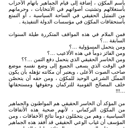
بأسم المكوّن ، إضافة إلى قيام الجماهير باتهام الأحزاب
بأستغلالهم وتشتيت أصواتهم في الأنتخابات ، وحرمانهم
من التمثيل الحقيقي في الساحة السياسية ، أو التمتع
بأستحقاقات المكوّن في مؤسسات الدولة التنفيذية .
فمن الملام في هذه المواقف المتكررة طيلة السنوات
السابقة …؟
ومن يتحمل المسؤولية …؟
ومن الفائز دوماً في هذه الألاعيب …؟
ومن الخاسر الحقيقي الذي يتحمل دفع الثمن …؟؟
في الوقت الذي يسعى الجميع إلى وضع نفسه موضع
صاحب الصوت الأعلى ، ويعتبر أن مكانته تؤهله بأن يكون
الممثّل الشرعي الوحيد للمكوّن ، ومن حقه أن يتحصّن
خلف المصالح القومية للتركمان وحقوقها ومستحقاتها
…!!!
من المؤكد أن الخاسر الحقيقي هم المواطنون والجماهير
من المكوّن التركماني ، لأنهم ضحية هذه الأتفاقات
السياسية ، وهم من يتحمّلون دوماً نتائج الأخفاقات ، ومن
المؤسف أن غياب الوعي الحقيقي قد أفقد هذه الجماهير