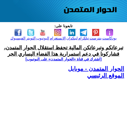
تابعونا على:
بودكاست
بنترست
تيلكرام
لينكدإن
الانستغرام
اليوتيوب
التويتر
الفيسبوك
تبرعاتكم وتبرعاتكن المالية تحفظ استقلال الحوار المتمدن،
فشاركونا في دعم استمرارية هذا الفضاء اليساري الحر
[اشترك في قناة ‫«الحوار المتمدن» على اليوتيوب]
الحوار المتمدن - موبايل
الموقع الرئيسي