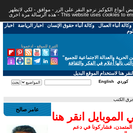
 أنواع الكوكيز نرجو النقر على الزر - موافق - لكي لاتظهر
This website uses cookies to ensure you ge
وكالة أنباء العمال
-
وكالة أنباء حقوق الإنسان
-
اخبار الرياضة
-
اخبار
لوم
التبرع للموقع - ادعمونا
حرية والعدالة الاجتماعية للجميع
"
تى نالها أعلام في الفكر والثقافة
قر هنا لاستخدام الموقع البديل
كوردي
English
حرق الكتب
عامر صالح
لموبايل انقر هنا
 المتمدن، فشاركونا في دعم