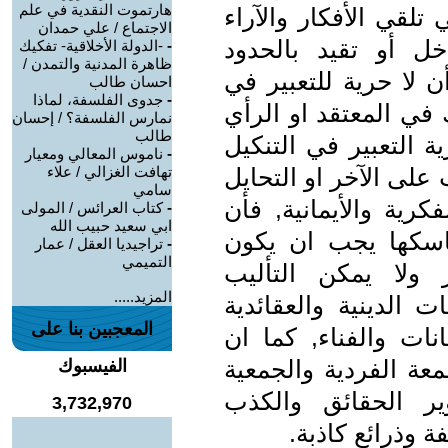
هارتموت النقدية في علم
تلقي الأفكار والآراء
الاجتماع / علي حمدان
خل أو تقيد بالحدود
-
-الدولة الأخلاقية- تفكيك
ظاهرة المدنية والتمدن /
ن لا حرية للتعبير في
احسان طالب
-
جدوى الفلسفة، لماذا
 في المعتقد او الرأي
نمارس الفلسفة؟ / إحسان
طالب
ة التعبير في التنكيل
-
ناموس المعالي ومعيار
على الآخر او التحايل
تهافت الغزالي / علاء
سامي
رية والأيمانية, فأن
-
كتاب العرائس / المولى
ابي سعيد حبيب الله
ماسكها يجب ان يكون
-
تراجيديا العقل / عمار
التميمي
ولا يمكن التأليب
المزيد.....
الدينية والعقائدية
المعجبين بنا على
انات والفناء, كما ان
معة الفردية والجمعية
الفيسبوك
ير الحقائق والكذب
3,732,970
 وذرائع كاذبة.