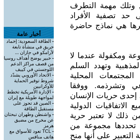
ر, وتلك مهمة التطرف
 حد تصفية الأفراد
رها هي نماذج حاضرة
أخبار عامة
-
الطاقة السعودية: إخماد
حريق في منشأة تابعة
لأرامكو في جازان ...
عة ومكفولة عندما لا
-
خبير يوضح أهداف روسيا
لمذهبية وتهدد السلم
من قصف مراكز الدعم
اللوجستي في كييف
المجتمعات المحلية
-
الاتحاد الأوروبي يشدّد
شروط توفير الحماية
عي وتشرذمه. ووفقا
للأوكرانيين
-
الإدارة الأمريكية تخطط
ي إحدى حريات الإنسان
لمواجهة طويلة مع إيران
-
الصين قد تحوز على
ع الاتفاقيات الدولية
مستقبل الطاقة
ن ذلك لا تعتبر حرية
-
واشنطن وطهران تبحثان
عن مخرج من مضيق
ما تحددها مجموعة من
هرمز
-
TCL تعود للأسواق مع
التعبير على أنها منح
هاتف منافس