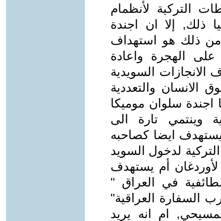
طات التركية لأنظمام
ا ذلك, إلا ان اجندة
د من ذلك هو استهداف
 على الهجرة واعادة
ف الانجازات السويدية
ق الانسان والتعددية
ما اجندة سلوان موميكا
ة وينتمي تارة الى
 يستهدف ايضا كصاحبه
لتركية لدخول السويد
ة لأوردغان أم يستهدف
لطائفية في العراق "
رب السفارة العراقية"
مسيحي, ام انه يريد