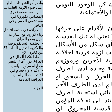
اكل الوجود اليومي
ولصوص الشهادات العليا
على ضوء الأزمة العامة ...
والأجتماعية.
-
نار المحاصصة تحرق
المصابين بكورونا في
مستشفى الحسين في
الناص ...
أن الأقدام على حرقها
-
الخرافة في خدمة انتشار
وباء كورونا مع اشارات
تعني له تلك القدسية
حول وضع العراق
 بأي شكل من الأشكال
-
الخلفية السايكولوجية
والفكرية لتعديل المادة 57
 أزمة فرديةـاخلاقية
من قانون الأح ...
-
لماذا هكذا الحال في
ة الآخرين ورموزهم
العراق دون آفاق للتغير
محاولة سيكوسياسية
ؤلمة وحادة لدى الطرف
-
الأقدام والأحجام في
الحرق او السحق او
الأنتخابات البرلمانية
العراقية القادمة
ألم لدى الطرف الآخر
المزيد.....
 تأتي استجابة الطرف
ند الى ثقافة المؤمن
 قدسية المحروق, اي