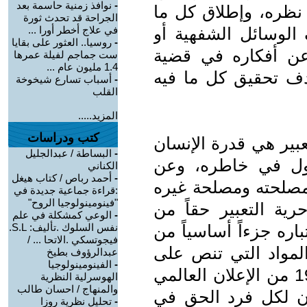
-
نوافذ زمنية حاسمة بعد
 نظره، وإطلاق كل ما
الجراحة قد تحدث ثورة
لوسائل الشفهية أو
في علاج أخطر أورا ...
-
روسيا.. العثور على بقايا
 عن أفكاره في قضية
ست جماجم لفيلة عمرها
1.4 مليون عام ...
دف تحقيق كل ما فيه
-
أسباب تسارع شيخوخة
القلب
المزيد.....
كتب ودراسات
بير هي قدرة الإنسان
-
البساطة / عبدالجليل
جول في خاطره، وعن
الكناني
-
أحمد رباص / كتاب هيغل
ا مصلحته ومصلحة غيره
:قراءة جماعية جديدة في
"فينومينولوجيا الروح"
رية التعبير حقاً من
-
الوعي كمشكلة في علم
اره جزءاً أساسياً من
نفس السلوك .تأليف: S.L.
فيجوتسكي .الاتحا ... /
المواد التي تنص على
عبدالرؤوف بطيخ
-
الفينومينولوجيا
حق الإنسان في التعبير المادة رقم 19 من الإعلان العالمي
الهوسرلية النظرية
والمنهاج / احسان طالب
ن لكل فرد الحق في
-
تحليل نظرية روزا