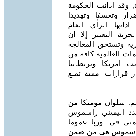
ة, وقد ادانت الحكومة
ضرار وتعسفا وتهديدا
ادانها الرأي العام
رية التعبير إلا ان
رية وتستحق المعالجة
ات العالمية كافة من
 امريكا وبريطانيا
ر قرارات اممية تمنع
هم. سلوان موميكا من
شدد اليميني راسموس
مني في اوربا عموما
ة راسموس هي من ضمن