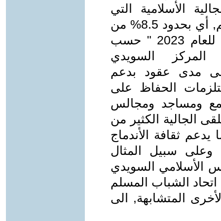
الية الأسلامية التي
يتجاوز عددها اكثر من 875 ألف مسلم, أي بحدود 8.5% من
مجموع سكان البلد البالغ 10 ملايين للعام 2023 " حسب
 المركز السويدي
على مدى عقود بدعم
ستلزمات الحفاظ على
مع ومساجد ومجالس
لقى الجالية الكثير من
يدعم ثقافة الأندماج
 وعلى سبيل المثال
جلس الأسلامي السويدي
" اتحاد الشباب المسلم
أخرى المتشابهة, الى