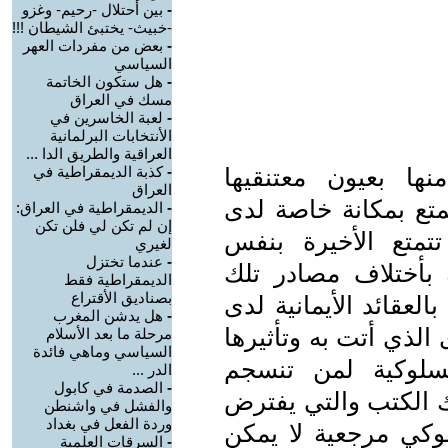
-
بين أحتلال -رحيم- وغزو
-خبيث- يختبئ الشيطان !!!
-
بعض من مفردات العهر
السياسي
-
هل ستكون الخاتمة
مسك في العراق
-
لعبة الخاسرين في
الأنتخابات البرلمانية
العراقية والطريق الدا ...
ا بعيون معتنقيها
-
كذبة الديمقراطية في
العراق
متع بمكانة خاصة لدى
-
الديمقراطية في العراق:
إن لم تكن لي فلن تكن
 تتمتع الأخيرة بنفس
لغيري
-
عندما تختزل
 بأختلاف مصادر تلك
الديمقراطية فقط
بصناديق الأقتراع
العقائد الأيمانية لدى
-
هل يدشن المغرب
الذي أتت به وتأثيرها
مرحلة ما بعد الأسلام
السياسي وماهي فائدة
لسلوكية لمن تنسجم
الدر ...
-
الصدمة في كابول
ك الكتب والتي يفترض
والفشل في واشنطن
وردة الفعل في بغداد
كي مرجعية لا يمكن
-
السرقات العلمية