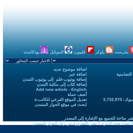
بنترست
بلوكر
فليبورد
الموبايل
بودكاست
اضافة موضوع جديد
التضامنية
اضافة خبر
إضافة يوتيوب-فلم إلى يوتيوب التمدن
إضافة كتاب إلى مكتبة التمدن
Add new article - English
أضف حملة
3,732,97
تعديل الموقع الفرعي للكاتب-ة
ابحث في موقع الحوار المتمدن
شر متاحة للجميع مع الإشارة إلى المصدر
ضاء هيئة الادارة لا تعبر بالضرورة عن رأي الحوار المتمدن