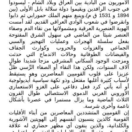
الأموريون من البادية بين العراق وبلاد الشام - ليسودوا
في جنوب الرافدين ويقيموا دولة سلالة بابل الأولى (بين
1894 و 1531 ق م)،وينبغ منهم الملك حمورابي ثم ذابوا
وانقرضوا في شعوب الوادي العراقي القديم. لقد أمست
الهوية العنصرية العرقية ومشمولاتها من نقاء الدم وصفاء
العنصر شيئاً من الماضي في سهول الشرق المفتوحة
بفعل سلسلة الهجرات وعمليات التهجير والسبي
الجماعي والغزوات والحروب وكوارث الجفاف
والفيضانات الطوفانية وحالات الاندماج التي حدثت
ومزجت الوجود السكاني المشرقي مزجا شديدا طوال
آلاف السنوات، ولكن هذا النقاء أو الصفاء الرِّسي ظلَّ
عزيزا على قلوب القوميين المعاصرين وهو يستيقظ
لأسباب كثيرة أغلبها مفتعل وذو نكهة سياسية أيديولوجية
أو أنه يأتي كرد فعل دفاعي على الغزو الاستعماري
الأوروبي الغربي الدموي الاستئصالي طوال القرون
الثلاث الماضية وما يزال مستمرا في عصرنا بأشكال
ناعمة وأخرى شرسة.
إن القوميين المتشددين المعاصرين من أبناء الأقليات
القومية كالذين ينسبون أنفسهم إلى الهويتين الآشورية
والكلدانية، والذين ينفون أي مظهر حضاري له علاقة