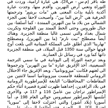
طه باقر (م.س - ص24)، هي عبارة آرامية، وردت في
التوراة وتعني أرض النهرين. وأقدم منها، وجدت عبارة
أكدية بابلية بذات المعنى هي "مات بريتيم" وترجمتها
الحرفية هي "أرض الما بين"، وأصبحت لاحقاً تعني الجزء
الشمالي من بلاد ما بين النهرين الممتدة - كما أسلفنا- بين
جبال طوروس وحتى الخط الممتد بين الفلوجة وتكريت
شمال بغداد والتي تسمى غالبا منطقة الجزيرة. وهناك
أيضاً مصطلح "بيت نارم" (ما بين النهرين)، ومصطلح
"نهارينا" الذي أطلق على المملكة الميتانية التي بلغت أوج
قوتها حوالي سنة 1350 قبل الميلاد، في منطقة الجزيرة
ذاتها كما ورد في رسائل تل العمارنة.
وبعد ترجمة التوراة إلى اليونانية في ما سمي الترجمة
السبعينية، أخذ الإغريق عبارة "ما بين النهرين" وترجموها
الى لغتهم فكانت "ميزوبوتاميا"، وبعد الإغريق جاء الاحتلال
الروماني للمنطقة فأمست ميزوبوتاميا اسما لاثنتين من
المقاطعات "المحافظات" التابعة للإمبراطورية الرومانية
في بلاد الرافدين، إحداهما ظهرت لفترة قصيرة أثناء حكم
الإمبراطور تراجان بين عاميّ 116 و 117 م، والأخرى
أسّسها الإمبراطور سيفيروس حوالي العام 198 م، أما
آسوريا (بلاد آشور) والتي اختزلت لاحقا إلى "سوريا"
اختزال الكل الى الجزء، فقد أطلقها الرومان على ما