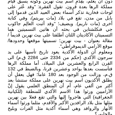
دون أن يعلم، بقِدَمِ اسم بيت نهرين وكونه يسبق قيام
مملكة الرها بعدة قرون. تقول الفقرة: "وقد عُثر على
لوحات فخارية تذكر أسماء بعض العبيد الذين قدموا إلى
بابل من مدن، تقع في بلاد (مات بيريتم)، وفي كتابة
أخرى (مات ناريم). ويضيف؛ "وقد أثبت العالِم جاكوب
جي فنكلشتاين في بحثه أن هاتين التسميتين هما
التسميتان الآكاديتان اللتان أطلقتا على بيث نهرين قديماً /
مقالة بعنوان - بيت نهرين؛ تسميتها موقعها وحدودها/
موقع الآرامي الديموقراطي".
ومعلوم أن الدولة الأكدية يعود تاريخ تأسيها على يد
سرجون الأكدي (حكم من 2334 حتى 2284 ق.م) الى
القرن الرابع والعشرين قبل الميلاد، أما مملكة الرها
فتأسست بعدها بواحد وعشرين قرنا، وبالضبط في 132
ق.م، وزالت من الوجود بعد 180 عاما؛ فهل يعقل أن
يطلق الأكديون اسم بيت نهرين على مملكة ستنشأ بعد
أكثر من ألفي عام، أم أن المنطق العلمي يقول إنَّ
الآراميين ورثوا هذا الاسم الأكدي للمنطقة (للكيانية
الجغرافية) التي هاجروا إليها والتي تقع فعلا بين نهرين
مثلها مثل بلاد الرافدين الأكبر والأقدم، مثلما ورثوا أسماء
الأنهار والروافد وهي أسماء أكدية مثل الفرات وبليخ
والخابور؟