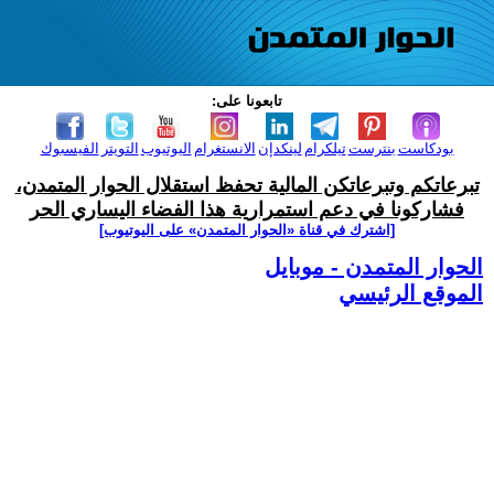
تابعونا على:
بودكاست
بنترست
تيلكرام
لينكدإن
الانستغرام
اليوتيوب
التويتر
الفيسبوك
تبرعاتكم وتبرعاتكن المالية تحفظ استقلال الحوار المتمدن،
فشاركونا في دعم استمرارية هذا الفضاء اليساري الحر
[اشترك في قناة ‫«الحوار المتمدن» على اليوتيوب]
الحوار المتمدن - موبايل
الموقع الرئيسي