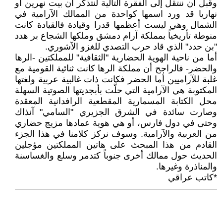
وقبل أن ننتقل إلى الفقرة التالية لنتذكر أن بيت نهرين أو
نهاريا قد ورد اسمها كواحدة من الممالك الآرامية في
الشمال وهي ليست أعظمها قدرا وقيادة فالقيادة كانت
منوطة تأريخياً بمملكة آرام دمشق وملكها الشجاع بر هدد
"بن حدد" الذي قاد حرب التصدي للغزو الآشوري.
أما من ناحية الهوية الحضارية "الثقافية" للمملكتين -الرها
والحضر- فالراجح أن مملكة الرها كانت ثنائية القومية مع
غلبة للآراميين أما الحضر فكانت ذات غالبية عربية ولغتها
المكتوبة هي الآرامية التي حلَّت بأبجديتها الصوتية السهلة
محل الكتابة المسمارية المقطعية الرافدانية المعقدة
وصارت سائدة في الشرق الجزيري "السامي" آنذاك
وحتى في دول فارس، أو هي هوية عمادها مزيج حضاري
من العربية والآرامية. وسوف نركز كلامنا في هذا الجزء
القادم من هذا المبحث على هاتين المملكتين مؤجلين
الحديث حول ممالك أخرى جنوباً كتدمر وسلع والغساسنة
والمناذرة وغيرها.
*كاتب عراقي