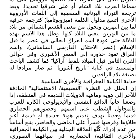
سماها العرب بلاد الشام أو على شرقها تحديدا. وبعد
ترجمة التوراة اليونانية السبعينية إلى اللغات الأوروبية
الأخرى اتسع مدلول الكلمة (ميزوبوتاميا) كترجمة حرفية
لما بين النهرين وتحول من معنى القسم الشمالي من بلاد
ما بين النهرين ليعني البلاد كلها. وظل هذا الاسم بهذه
الدلالة حتى عودة اسم العراق الحالي في عصر ما قبل
الإسلام (عصر الاحتلال الفارسي الساساني)، واسم
العراق تعود جذوره إلى العصر الآشوري وفي حوالي
القرن الثامن قبل الميلاد بلفظ "آراكيا" كما كشف الباحث
أولمستيد في كتابة "تاريخ آشوريا" ثم صار مرادفا له
بصيغة بلاد الرافدين.
جدلية الكيانية الجغرافية والأخرى السياسية
إن الخلل في النظرة "التعقيمية/ الاستئصالية" الحاذفة
للآخر إلى هوية وماهية الدويلات القديمة في المنطقة، إذا
وضعنا جانباً الدافع النفسي والأيديولوجي الكاره للعرب
والمحاوِل الشطب على اسمهم وحضورهم الحضاري
قديماً وحديثاً بهدف تقديم هوية جديدة أو قديمة أعيد
طلاؤها وفرضها قسراً على الماضي والحاضر، ينبع أساساً
من عدم إدراك كُنْهِ العلاقة الجدلية بين الكيانية الجغرافية
والأخرى الثقافية/ الحضارية في سياقهما التطوري،