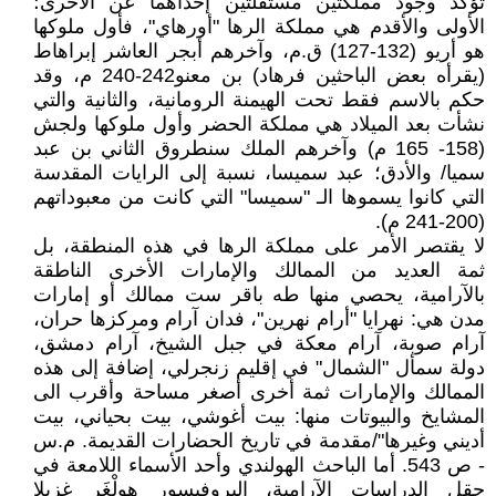
تؤكد وجود مملكتين مستقلتين إحداهما عن الأخرى؛
الأولى والأقدم هي مملكة الرها "أورهاي"، فأول ملوكها
هو أريو (132-127) ق.م، وآخرهم أبجر العاشر إبراهاط
(يقرأه بعض الباحثين فرهاد) بن معنو242-240 م، وقد
حكم بالاسم فقط تحت الهيمنة الرومانية، والثانية والتي
نشأت بعد الميلاد هي مملكة الحضر وأول ملوكها ولجش
(158- 165 م) وآخرهم الملك سنطروق الثاني بن عبد
سميا/ والأدق؛ عبد سميسا، نسبة إلى الرايات المقدسة
التي كانوا يسموها الـ "سميسا" التي كانت من معبوداتهم
(200-241 م).
لا يقتصر الأمر على مملكة الرها في هذه المنطقة، بل
ثمة العديد من الممالك والإمارات الأخرى الناطقة
بالآرامية، يحصي منها طه باقر ست ممالك أو إمارات
مدن هي: نهرايا "أرام نهرين"، فدان آرام ومركزها حران،
آرام صوبة، آرام معكة في جبل الشيخ، آرام دمشق،
دولة سمأل "الشمال" في إقليم زنجرلي، إضافة إلى هذه
الممالك والإمارات ثمة أخرى أصغر مساحة وأقرب الى
المشايخ والبيوتات منها: بيت أغوشي، بيت بحياني، بيت
أديني وغيرها"/مقدمة في تاريخ الحضارات القديمة. م.س
- ص 543. أما الباحث الهولندي وأحد الأسماء اللامعة في
حقل الدراسات الآرامية، البروفيسور هولْغَر غزيلا