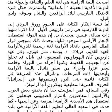
أصبحت اللغة الآرامية هي لغة العلم والثقافة والدولة منذ
الدولة الأكدية الحديثة " الكلدانية" واستمرت خلال فترة
الاحتلال الفارسي لبلاد الرافدين والشام وبلوغه وادي
النيل.
أما نسبة ابتكار الكتابة على الجلود وورق البردي إلى
الدولة الفارسية في زمن داريوس الأول، كما ذكرنا سهوا
ذات مقالة، فليس صحيحا، بل إن هذه الدولة استعملت
الإنجاز الآرامي الموجود قبلها، وحدث ذلك بموجب قرار
الملك الفارسي باتخاذ الآرامية لغة رسمية للدولة/آرامية
العهد القديم. ص24 - د. يوسف متي قوزي. وفي عهد
داريوس كان اليهوذاويون المسبيون في بابل، قد تخلوا
عن أبجديتهم القديمة وكتبوا أجزاء من التوراة وخاصة
سفر عزرا وأجزاء من سفر دانيال باللغة الآرامية
وأبجديتها ذات المربعات. وماتزال هذه الطريقة في
الكتابة قائمة حتى اليوم (ويسمونها في "إسرائيل"
الحروف العبرية المطبعية وينكرون أنها آرامية).
وفي السياق، فمن المؤسف حقا أن يخضع بعض العرب
والآراميين المعاصرين للابتزاز الصهيوني فيتخلون عن
استعمال هذه الأبجدية الآرامية المربعة وعن اسمها - كما
حدث في المعهد العالي لتعليم اللغة الآرامية في بلدة