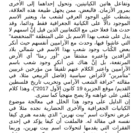
وتفاعل هاتين الكيانيتين، وتحول إحداهما إلى الأخرى
بمرور الأزمان. فالبعض، ممن يجهل طبيعة هذه العلاقة،
يشطب على الوجود العرقي لشعب ما، ويعتبر الاسم
الموجود دالّاً على الكيانية الجغرافية فقط ودائما، وقد
حدث هذا فعلا حتى مع الكنعانيين الذين قيل إنَّ اسمهم لا
يدل على شعب بهذا الاسم بل على المنطقة "المنخفضة"
التي عاشوا فيها، وحدث مع الآراميين أنفسهم حيث أنكر
بعض الكُتاب وجود شعب بهذا الاسم في شمالي بلاد
الرافدين واعتبره مشتقاً من "أور رمثا" أي الأرض
المرتفعة، بل إنَّ هناك مَن أنكر وجود شعب باسم
الآراميين واعتبر الكلام عنهم تلفيقاً من مؤرخين غربيين
"متآمرين" لأغراض سياسية (فاضل الربيعي مثلا، في
مقالته "خرافة الشعب الآرامي وتخريب تاريخ فلسطين
القديم/ موقع الجزيرة 19 كانون الأول 2017")، وهذا كلام
يُلقى على عواهنه ولا يصح منهجياً كما سنرى.
إن الدليل على وجود هذا الخلل في معالجة موضوع
الكيانيات الجغرافية والأخرى الحضارية نجده مثلا في
عرض تحولات اسم "بيت نهرين" الذي يقدمه هنري كيفا
نفسه في مقالة له. فالملفت أن كيفا يؤكد في إحدى
الفقرات التي يقدمها لتحولات اسم بيت نهرين، وربما