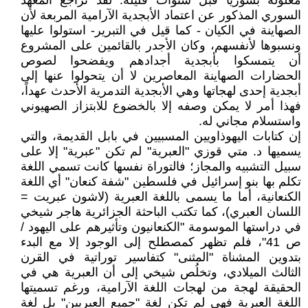
معلولة بسوريا قبل سنوات قليلة. لقد تراجع المعهد
السوري المذكور عن اعتماد الأبجدية الآرامية المربعة لأن
الصهاينة في الكيان - كما قيل في التبرير- استولوا عليها
ونسبوها لأنفسهم، وكان الأجدر بالقائمين على المشروع
أن يتمسكوا بأبجدية أجدادهم ويفضحوا لصوص
الحضارات الصهاينة المعاصرين لا أن يتحولوا عنها إلى
أبجدية إحدى لهجاتها وهي الأبجدية التدمرية الأحدث عهداً،
فهذا أمر لا يمكن وصفه إلا بالخضوع للابتزاز الصهيوني
واستسلام مجاني له.
إن كتابات اليهوذاويين المسبيين في بابل القديمة، والتي
يسميها د. متي قوزي "العبرية" لم تكن "عبرية" إلا على
سبيل التشبيه والمجاز؛ فالتوراة نفسها كانت تسمي اللغة
تكلم بها بنو إسرائيل في فلسطين "شفة كنعان" أي اللغة
الكنعانية، أما ما يسمى باللغة العبرية (لاشون عبريت =
اللسان العبري)، كما تكتب الباحثة الجزائرية هاجر شيخي
في دراستها الموسومة "الكنعانيون وتأثيرهم على اليهود /
ص 41"، فلم تظهر كمصطلح إلى الوجود إلا مع البدء
بتدوين المشناة "المثنى" كتفاسير توراتية في القرن
الثالث الميلادي، وتخلُص شيخي إلى أن العبرية هي في
الحقيقة لهجة من لهجات اللغة الآرامية، ورغم تسميتها
اللغة العبرية فهي لم تكن لغة "جميع العبريين" بل لغة