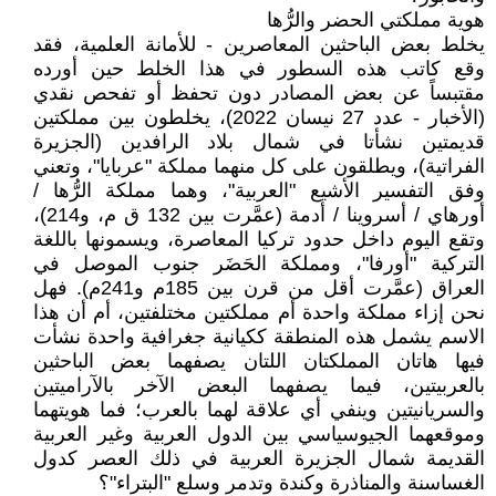
هوية مملكتي الحضر والرُّها
يخلط بعض الباحثين المعاصرين - للأمانة العلمية، فقد
وقع كاتب هذه السطور في هذا الخلط حين أورده
مقتبساً عن بعض المصادر دون تحفظ أو تفحص نقدي
(الأخبار - عدد 27 نيسان 2022)، يخلطون بين مملكتين
قديمتين نشأتا في شمال بلاد الرافدين (الجزيرة
الفراتية)، ويطلقون على كل منهما مملكة "عربايا"، وتعني
وفق التفسير الأشيع "العربية"، وهما مملكة الرُّها /
أورهاي / أسروينا / أدمة (عمَّرت بين 132 ق م، و214)،
وتقع اليوم داخل حدود تركيا المعاصرة، ويسمونها باللغة
التركية "أورفا"، ومملكة الحَضَر جنوب الموصل في
العراق (عمَّرت أقل من قرن بين 185م و241م). فهل
نحن إزاء مملكة واحدة أم مملكتين مختلفتين، أم أن هذا
الاسم يشمل هذه المنطقة ككيانية جغرافية واحدة نشأت
فيها هاتان المملكتان اللتان يصفهما بعض الباحثين
بالعربيتين، فيما يصفهما البعض الآخر بالآراميتين
والسريانيتين وينفي أي علاقة لهما بالعرب؛ فما هويتهما
وموقعهما الجيوسياسي بين الدول العربية وغير العربية
القديمة شمال الجزيرة العربية في ذلك العصر كدول
الغساسنة والمناذرة وكندة وتدمر وسلع "البتراء"؟