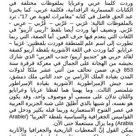
وردت كلمتا عربي وعربايا بملفوظات مختلفة في
الكتابات المسمارية الرافدانية، فكلمة عربي، كما يخبرنا
عبد الحق فاضل في كتابه "مغامرات لغوية ص 17"، ترد
بالملفوظات التالية: عَرَبي – عَرْبي – عُرْبي – عرِبي -
عَرُبي. ونضيف أنها وردت أيضا بلفظ "آريبي /آريبو" في
اللغات التي ينعدم فيها حرف العين. أما الصفة، التي ربما
تطورت إلى اسم علم للمنطقة فوردت بلفظتين: عَرَبيا –
عرابايو. كما وردت في اللغة الآشورية بلفظة آريبو كصفة
لقائد حربي هو "جنديبو آريبو/ جندب العربي" الذي شارك
بجيشه من الهجانة على الجمال في معركة قرقرة سنة
853 ق.م، ضمن تحالف من أثني عشر ملكا لدولات
المدن بقيادة الملك الآرامي بن حدد الثاني ملك دمشق،
ضد جيش الإمبراطورية الآشورية بقيادة الإمبراطور
شلمنصر الثالث. وما يهمنا هما لفظتا عربايا وعرابايو
واللتان تدلان على مسمى أو موصوف واحد، وقد يكون
هو نفسه، أو شبيها بالذي أطلِقَ على شبه الجزيرة العربية
في عصر الفتوح الاستعمارية وربما قبله بكثير ودخل في
القواميس الجغرافية والسياسية بلفظة "العربيا" (Arabie/
Arabia) وما يزال مستعملا حتى الآن.
يمكن القول إنَّ المعطيات التاريخية والجغرافيا والآثارية