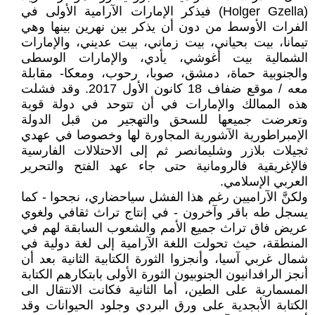
(Holger Gzella) فيذكر الإمارات الآرامية الأولى في
الفرات الأوسط من دون أن يذكر بين نهرين بينها وهي
تيمانا، بيت بحياني، بيت زماني، بيت عديني، والإمارات
الشمالية بيت أغوشي، يأدي، والإمارات الوسطى
والجنوبية حماة، دمشق، صوبا، رحوب، ومعكا- مقابلة
معه / موقع ضفاف 18 كانون الأول 2017. وقد فشلت
هذه الممالك والإمارات في أن تتوحد في دولة قوية
وتعرضت جميعها للسحق والتهجير من قبل الدولة
الإمبراطورية الآشورية المجاورة لها وخصوصا في عهدي
ثجيلات بلازر وشليمانصر ثم إلى الاحتلالات الفارسية
فالإغريقية فالرومانية حتى جاء عهد الفتح والتحرير
العربي الإسلامي.
ولكنَّ الآراميين رغم هذا الفشل سياحضاري، نجحوا - كما
يسجل طه باقر وآخرون - في إنتاج تراث ثقافي ولغوي
عريض فاق تراث جميع الأمم والشعوب السابقة لهم في
المنطقة، حيث تحولت اللغة الآرامية إلى لغة دولية في
شمال غربي آسيا، وأنجزوا الثورة الكتابية الثانية بعد أن
أنجز الرافدانيون الجنوبيون الثورة الأولى بابتكارهم الكتابة
المسمارية على الطين، أما الثانية فكانت الانتقال الى
الكتابة الأبجدية على ورق البردي وجلود الحيوانات وقد