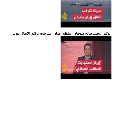
.. الدكتور محمد صالح صدقيان: سلطنة عمان اشترطت توافق الاتفاق مع