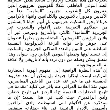
بالعرب في هذه الممالك والإمارات البائدة يمكن اعتبارهم
الضد النوعي العاطفي شكلا للقوميين العروبيين الذين
يعتبرون كل الشعوب الجزيرية "السامية" بدءاً من
الأكديين ومروراً بالآشوريين والكلدانيين وانتهاء بالآراميين
عربا لا يجوز التشكيك بعروبتهم، بل أنهم أحيانا لا يستثنون
من حملاتهم التعريبية حتى الأقوام والشعوب غير
الجزيرية "السامية" كالكرد والأمازيغ وغيرهم. غير أن
هاتين الرؤيتين "القوميتين"، المتخاصمتين مظهراً تنطويان
على جوهر واحد نواته النزعة الأيديولوجية النفسية
الشاطبة على التنوع والتعدد السلالي الجزيري، والساعية
إلى تسييد لونها ونمطها القومي الخاص دون سواه، وهذا
منطق يمكن وصفه من دون تردد بأنه لا تأريخي ولا علاقة
له بالعلم وشؤونه.
إن َّهذه النظرة الواقعية إلى مفهوم الهوية الحضارية
المركبة، ليست ابتكارا جديدا، بل يمكن أن نجد جذروها
الحقيقية في ما عبر عنه عدد من الباحثين المعاصرين،
منهم مثلا العلامة العراقي طه باقر في كتابة "مقدمة في
تاريخ الحضارات القديمة ج1- الوجيز في تاريخ حضارة
وادي الرافدين"، حيث كتب في هذا الصدد: "إن ما
سنذكره عن الأقوام التي استوطنت وادي الرافدين
وأسهمت بالأدوار الرئيسة في بناء حضارته سيقتصر