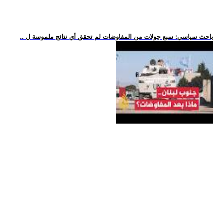
.. باحث سياسي: سبع جولات من المفاوضات لم تحقق أي نتائج ملموسة ل