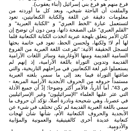
فرع منهم هو فرع بني إسرائيل (أبناء يعقوب).
والملفت أن الباحثة شيخي، وبعد كل ما أوردته من
معلومات دقيقة عن اللغة والكتابة الكنعانيتين، تعود
لتستعمل عبارة "الخط العبري" و "الكتابة العبرية" و
"القلم العبري" على الصفحة ذاتها، ومن دون أن توضح إن
كان الأمر يتعلق بلهجة عبرية اتخذت الكتابة الكنعانية قلما
لها أم لا! ولكنها، ولحسن الحظ، تعود في خاتمة بحثها
لتسجل الحقيقة الآتية: "تفرعت اللغة العبرية من الفروع
السامية القديمة ومنها الأوغاريتية وسائر اللغات الآرامية
القديمة وتدوين التوراة باللغة الآرامية، إذ إنهم لم
يستعملوا غير لغة الكنعانيين في مراحلهم التاريخية، والتي
صاغتها التوراة فيما بعد إلى ما سمي بلغته العبرية
مستمداً حروفه من الحروف الأبجدية الآرامية المربعة -
ص 43". أما آثارياً، فالأمر أكثر وضوحا؛ إذْ أن جميع الأدلة
التي عثر عليها العلماء "الإسرائيليون" وغير الإسرائيليين
في عصرنا، وهي شحيحة ونادرة أصلا، تؤكد أن حروف ما
سمي باللغة العبرية القديمة لم تكن تختلف في شيء عن
الأبجدية والحروف الكنعانية الأم، شأنها شأن لهجات
كنعانية عديدة أخرى كالفينيقية والعمونية والمؤابية
والأدومية.