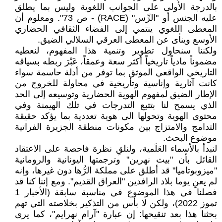
بالدرجة الأولى على الجوانب اللغوية وليس بما يطلق
عليه الجنس أو "الرِّس" (RACE) - ص 73". ومعلوم أن
المعطى اللغوي ينتمي إلى الفضاء الثقافي الحضاري
الأوسع وينأى عن المعطى العرقي السلالي الضيق.
ولكننا سنحاول تطوير وتنمية هذا المفهوم، لنعطيه
مضموناً مادياً تاريخياً أكثر سعة وعمقاً، عَبْرَ ربطه بسياقه
التاريخي الواقعي الموثق بما توفر من أدلة حاسمة سواء
كانت آثارية وإناسية وتأريخية في محاولة للخروج من
الإطار الضيق لمفهوم الهوية الحضارية وتوسيعه إلى الحد
الذي يسمح لنا بتتبع التدرجات في تلك الهيمنة وفي
محتوى الهوية وتحولها الى هوية تعددية بما يؤكد حقيقة
التدامج والامتزاج بين مكونات منطقة الجزيرة الفراتية
موضوع البحث.
لنبدأ بالأسماء العَلَمية، ولنلقِ نظرة فاحصة على الاعتقاد
القائل بأن "بيت نهرين" وترجمتها اليونانية والرومانية
"ميزوبوتاميا" قد أطلق على مملكة الرُّها دون غيرها، وإنه
لم يعنِ يوما بلاد الرافدين "العراق القديم". ومع إننا كنا قد
فصلنا في هذا الموضوع في مناسبة سابقة (الأخبار 1
تموز 2022)، ولكن لا بأس من التذكير بخلاصته التي تهم
بحثنا هذا بعد تنقيحها: إن عبارة "آرام نهرايم"، كما يرى