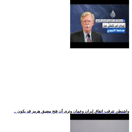
.. واشنطن تترقب اتفاق إيران وعمان وترى أن فتح مضيق هرمز قد يكون