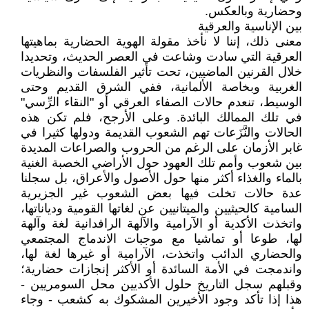
وحضارية وبالعكس.
بين الإناسية والعرقية
معنى ذلك، إننا لا نأخذ مقولة الهوية الحضارية بماهيتها
العرقية التي سادت وشاعت في العصر الحديث، وتحديدا
خلال القرنين الماضيين، تحت تأثير الفلسفات والنظريات
الغربية وبخاصة الألمانية، ففي الشرق القديم وحتى
الوسيط، تنعدم حالات الصفاء العرقي أو "النقاء الرِّسي"
في تلك الممالك البائدة. وعلى الأرجح، فلم تكن هذه
الحالات والنَّزَعات تهم الشعوب القديمة ودولها كثيرا في
غابر الأزمان على الرغم من الحروب والصراعات المديدة
بين شعوب وأمم تلك العهود حول الأراضي الخصبة الغنية
بالماء والغذاء أكثر منها حول الأصول والأعراق، بل سجلنا
عدة حالات تخلت فيها بعض الشعوب غير الجزيرية
السامية كالحيثيين والميتانيين عن لغاتها القومية ودياناتها،
واتخذت الأكدية أو الآرامية والآلهة الرافدانية لغة وآلهة
لها، طوعا أو تماشيا مع موجبات الاندماج المجتمعي
والحضاري الدائب واتخذت، الآرامية أو غيرها لغة لها،
واندمجت في الأمة السائدة أو الأكثر إنجازات حضارية؛
وقبلهم سجل التاريخ حلول الأكديين محل السومريين -
هذا إذا تأكد وجود الأخيرين المشكوك به كشعب - وجاء