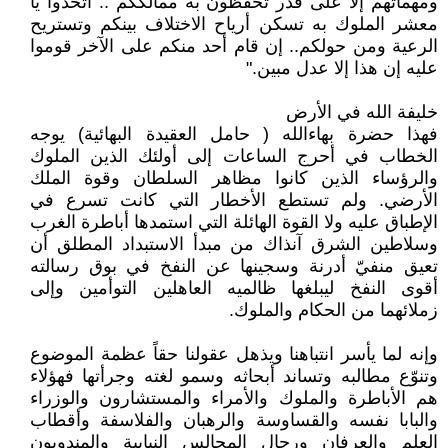
ومهماتهم إلا على قدر تحفظون به ممالككم .. اتحدوا يا
معشر الملوك به تسكن أرياح الاختلاف بينكم وتستريح
الرعية ومن حولكم.. إن قام أحد منكم على الآخر قوموا
عليه إن هذا إلا عدل مبين."
خليفة الله في الأرض
فهذا حضرة بهاءالله ( حامل العقيدة البهائية) يوجه
الخطاب في أحرج الساعات إلى أولئك الذين الملوك
والرؤساء الذين كانوا مظاهر السلطان وقوة الملك
الأرضي. ولم تستطع الأخطار التي كانت تسرع في
الإطباق عليه ولا القوة الهائلة التي استمدها أباطرة الغرب
وسلاطين الشرق آنذاك من مبدأ الاستبداد المطلق أن
تعيق منفيّ أدرنة وسجينها عن النفخ في بوق رسالته
أقوى النفخ ليبلغها ظالميه العاهلين التوأمين وإلى
زملائهما من الحكام والملوك.
وإنه لما يأسر انتباهنا ويذهل عقولنا حقاً عظمة الموضوع
وتنوّع مطالبه وتساند أبحاثه وسمو لغته وجرأتها فهؤلاء
هم الأباطرة والملوك والأمراء والمستشارون والوزراء
والبابا نفسه والقساوسة والرهبان والفلاسفة وأقطاب
العلم والعرفان ورجال المجالس النيابية والمندوبون