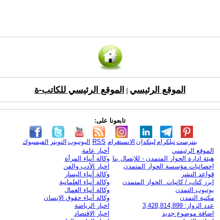
الموقع الرئيسي
الموقع الرئيسي للكاتب-ة
|
تابعونا على:
بنترست
تيلكرام
لينكدإن
الانستغرام
RSS
اليوتيوب
التويتر
الفيسبوك
الموقع الرئيسي
أخبار عامة
هيئة ادارة الحوار المتمدن - للإتصال بنا
وكالة أنباء المرأة
إحصائيات مؤسسة الحوار المتمدن
اخبار الأدب والفن
قواعد النشر
وكالة أنباء اليسار
ابرز كتاب / كاتبات الحوار المتمدن
وكالة أنباء العلمانية
يوتيوب التمدن
وكالة أنباء العمال
مكتبة التمدن
وكالة أنباء حقوق الإنسان
عدد الزوار: 3,428,814,899
اخبار الرياضة
اضافة موضوع جديد
اخبار الاقتصاد