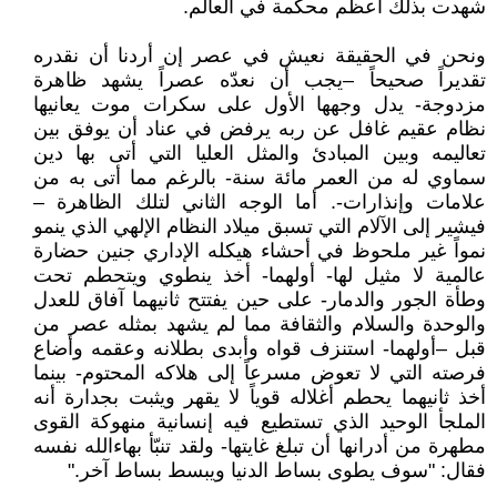
شهدت بذلك أعظم محكمة في العالم.
ونحن في الحقيقة نعيش في عصر إن أردنا أن نقدره
تقديراً صحيحاً –يجب أن نعدّه عصراً يشهد ظاهرة
مزدوجة- يدل وجهها الأول على سكرات موت يعانيها
نظام عقيم غافل عن ربه يرفض في عناد أن يوفق بين
تعاليمه وبين المبادئ والمثل العليا التي أتى بها دين
سماوي له من العمر مائة سنة- بالرغم مما أتى به من
علامات وإنذارات-. أما الوجه الثاني لتلك الظاهرة –
فيشير إلى الآلام التي تسبق ميلاد النظام الإلهي الذي ينمو
نمواً غير ملحوظ في أحشاء هيكله الإداري جنين حضارة
عالمية لا مثيل لها- أولهما- أخذ ينطوي ويتحطم تحت
وطأة الجور والدمار- على حين يفتتح ثانيهما آفاق للعدل
والوحدة والسلام والثقافة مما لم يشهد بمثله عصر من
قبل –أولهما- استنزف قواه وأبدى بطلانه وعقمه وأضاع
فرصته التي لا تعوض مسرعاً إلى هلاكه المحتوم- بينما
أخذ ثانيهما يحطم أغلاله قوياً لا يقهر ويثبت بجدارة أنه
الملجأ الوحيد الذي تستطيع فيه إنسانية منهوكة القوى
مطهرة من أدرانها أن تبلغ غايتها- ولقد تنبّأ بهاءالله نفسه
فقال: "سوف يطوى بساط الدنيا ويبسط بساط آخر."