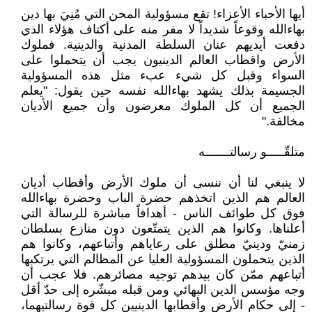
أيها الأحباء الأعزاء! تقع مسؤولية المحن التي مُنِيَ بها دين
بهاءالله وقوعاً شديداً لا مفر منه على أكتاف هؤلاء الذي
دفعت أيديهم عنان السلطة المدنية والدينية. فملوك
الأرض واقطاب العالم الدينيون يجب أن يتحملوا على
السواء وقبل كل شيء عبء مثل هذه المسؤولية
الجسيمة بذلك يشهد بهاءالله نفسه حين يقول: "يعلم
الجميع أن كل الملوك معرضون وأن جميع الأديان
مخالفة."
متلقّـــــو رسالتـــــــه
لا ينبغي لنا أن ننسى أن ملوك الأرض وأقطاب أديان
العالم هم الذين اتخذهم حضرة الباب وحضرة بهاءالله
فوق كل طوائف الناس - أهدافاً مباشرة للرسالة التي
أعلناها. وكانوا هم الذين يتمتّعون دون منازع بسلطان
زمنيّ ودينيّ مطلق على رعاياهم وأتباعهم، وكانوا هم
الذين يتحملون المسؤولية العليا عن المظالم التي يرتكبها
أتباعهم ممّن كان بيدهم توجيه مصائرهم. فلا عجب أن
وجه مؤسس الدين البهائي ومن قبله مبشّره إلى حدّ أقل
- إلى حكام الأرض وأقطابها الدينيين كل قوة رسالتيهما،