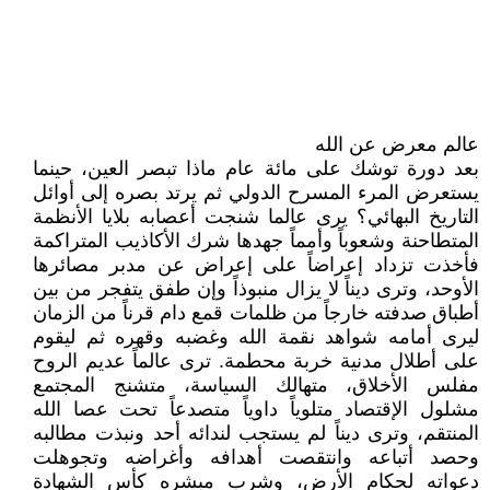
عالم معرض عن الله
بعد دورة توشك على مائة عام ماذا تبصر العين، حينما
يستعرض المرء المسرح الدولي ثم يرتد بصره إلى أوائل
التاريخ البهائي؟ يرى عالما شنجت أعصابه بلايا الأنظمة
المتطاحنة وشعوباً وأمماً جهدها شرك الأكاذيب المتراكمة
فأخذت تزداد إعراضاً على إعراض عن مدبر مصائرها
الأوحد، وترى ديناً لا يزال منبوذاً وإن طفق يتفجر من بين
أطباق صدفته خارجاً من ظلمات قمع دام قرناً من الزمان
ليرى أمامه شواهد نقمة الله وغضبه وقهره ثم ليقوم
على أطلال مدنية خربة محطمة. ترى عالماً عديم الروح
مفلس الأخلاق، متهالك السياسة، متشنج المجتمع
مشلول الإقتصاد متلوياً داوياً متصدعاً تحت عصا الله
المنتقم، وترى ديناً لم يستجب لندائه أحد ونبذت مطالبه
وحصد أتباعه وانتقصت أهدافه وأغراضه وتجوهلت
دعواته لحكام الأرض، وشرب مبشره كأس الشهادة