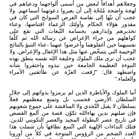
وجعلاهم أهدافاً لبعض من أسمى ألواحهما ودعياهم في
لهجة واضحة مُلحّة إلى أن يعيروا دعوتهما أسماعهم. ولا
عجب أن نبّها إلى نفاسة الفرص السوانح التي كان في
مقدور هؤلاء الحكام وأولئك الزعماء اقتناصها، وعناء
تحذيرهم وإنذارهم، بجسامة التّبعات التي تقع على
كواهلهم من جراء الإعراض عن رسالة الله ثم كلّفا
نفسيهما حين أغفلوهما وأعرضوا عنهما -عناء التنبؤ بالنتائج
الوخيمة التي يتمخّض عنها مثل هذا الإغفال والإعراض. ولا
عجب أن نرى ملك الملوك وخليفة الله نفسه ينطق بهذه
النبوءة العظيمة الجامعة حين نبذوه واحتقروا شأنه
واضطهد قال: "رُفعت العزّة عن طائفتين الأمراء
والعلماء."
أما الملوك والأباطرة الذين لم يرمزوا بذواتهم إلى جلال
السلطان الأرضي فحسب بل وتمتع معظمهم فعلاً
بسلطان لا يقبل التّحدي ولا المناقشة على جموع شعوبهم
فإن صلتهم بدين بهاءالله تكوّن قصة من ألمع القصص
في تاريخ عصر البطولة المجيد والعصر التكويني للدين.
فتلك النداءات الإلهية التي اتّسع نطاقها بأن شملت هذا
العدد الضخم من الرؤوس المتوجة في كلاً من أوروبا