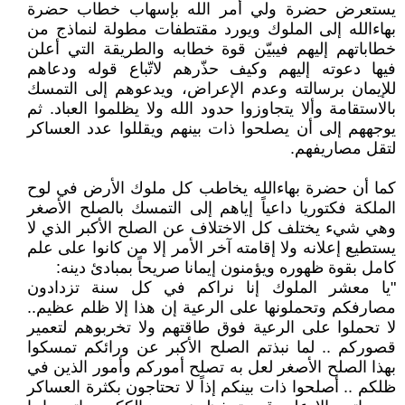
يستعرض حضرة ولي أمر الله بإسهاب خطاب حضرة
بهاءالله إلى الملوك ويورد مقتطفات مطولة لنماذج من
خطاباتهم إليهم فيبيّن قوة خطابه والطريقة التي أعلن
فيها دعوته إليهم وكيف حذّرهم لاتّباع قوله ودعاهم
للإيمان برسالته وعدم الإعراض، ويدعوهم إلى التمسك
بالاستقامة وألا يتجاوزوا حدود الله ولا يظلموا العباد. ثم
يوجههم إلى أن يصلحوا ذات بينهم ويقللوا عدد العساكر
لتقل مصاريفهم.
كما أن حضرة بهاءالله يخاطب كل ملوك الأرض في لوح
الملكة فكتوريا داعياً إياهم إلى التمسك بالصلح الأصغر
وهي شيء يختلف كل الاختلاف عن الصلح الأكبر الذي لا
يستطيع إعلانه ولا إقامته آخر الأمر إلا من كانوا على علم
كامل بقوة ظهوره ويؤمنون إيمانا صريحاً بمبادئ دينه:
"يا معشر الملوك إنا نراكم في كل سنة تزدادون
مصارفكم وتحملونها على الرعية إن هذا إلا ظلم عظيم..
لا تحملوا على الرعية فوق طاقتهم ولا تخربوهم لتعمير
قصوركم .. لما نبذتم الصلح الأكبر عن ورائكم تمسكوا
بهذا الصلح الأصغر لعل به تصلح أموركم وأمور الذين في
ظلكم .. أصلحوا ذات بينكم إذاً لا تحتاجون بكثرة العساكر