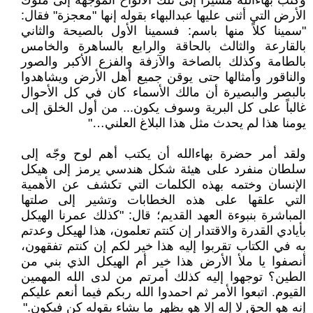
وكتب بهاءالله مشيراً إلى تلك الألواح الموجهة إلى ملوك
الأرض التي أثنى عليها عبدالبهاء بقوله إنها "معجزة" فقال:
"سمينا كلاً منها باسم: فسمينا الأول بالصيحة والثاني
بالقارعة والثالث بالحاقة والرابع بالساهرة والخامس
بالطامة وكذلك بالصاخة والآزفة والفزع الأكبر والصور
والناقور وأمثالها حتى يوقن جميع أهل الأرض ويشاهدوا
بالبصر والبصيرة أن مالك الأسماء كان في كل الأحوال
غالباً على كل البرية وسوف يكون... من أول الخلق إلى
يومنا هذا لم يحدث مثل هذا البلاغ العلني…"
ولقد أمر حضرة بهاءالله أن يكتب أهم لوح وجّه إلى
سلطان منفرد على هيئة شكل هندسي يرمز إلى هيكل
الإنسان وختمه بهذه الكلمات التي تكشف عن الأهمية
التي علقها على هذه الخطابات وتشير إلى صلتها
المباشرة بنبوءة العهد القديم؛ قال: "كذلك عمرنا الهيكل
بأيادي القدرة والاقتدار إن كنتم تعلمون، هذا لهيكل وعدتم
به في الكتاب تقربوا إليه هذا خير لكم إن كنتم تفقهون،
أنصفوا يا ملأ الأرض هذا خير أم الهيكل الذي بني من
الطين؟ توجهوا إليه كذلك أمرتم من لدى الله المهمين
القيوم. اتبعوا الأمر ثم احمدوا الله ربكم فيما أنعم عليكم
إنه هو الحق لا إله إلا هو يظهر ما يشاء بقوله كن فيكون."