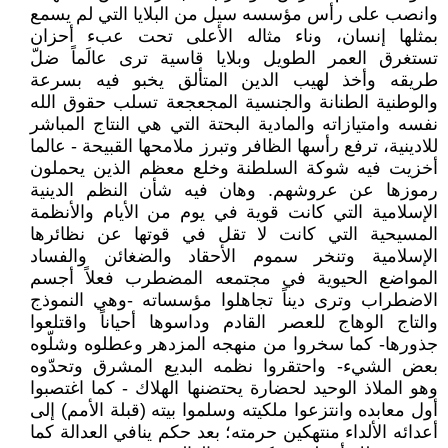
وانصب على رأس مؤسسه سيل من البلايا التي لم يسمع
بمثلها إنسان، وناء مثاله الأعلى تحت عبء أحزان
تستغرق العمر الطويل وبلايا قاسية ترى عالَماً ضلّ
طريقه وأخذ لهيب الدين المتألق يخبو فيه بسرعة
والوطنية الطنانة والجنسية المجعجعة تسلب حقوق الله
نفسه وامتيازاته والمادية البحتة التي هي النتاج المباشر
للادينية، ترفع رأسها الظافر وتبرز ملامحها القبيحة - عالما
أخزيت فيه شوكة السلطنة وخلع معظم الذين يحملون
رموزها عن عروشهم. وهان فيه شأن النظم الدينية
الإسلامية التي كانت قوية في يوم من الأيام والأنظمة
المسيحية التي كانت لا تقل في قوتها عن نظائرها
الإسلامية وتنخر سموم الأحقاد والضغائن والفساد
المواضع الحيوية في مجتمعه المضطرب فعلاً أجسم
الاضطراب وترى ديناً تجاهلوا مؤسساته -وهي النموذج
والتاج الوهاج للعصر القادم وداسوها أحياناً واقتلعوا
جذورها- كما سخروا من منهجه المزدهر وعطلوه وشلّوه
بعض الشيء- واحتقروا نظمه البديع المشرق وتحدّوه
وهو الملاذ الوحيد لحضارة يحتضنها الهلاك - كما اغتصبوا
أول معابده وانتزعوا ملكيته وسلموا بيته (قبلة الأمم) إلى
أعدائه الألداء منتهكين حرمته؛ بعد حكم ينافي العدالة كما