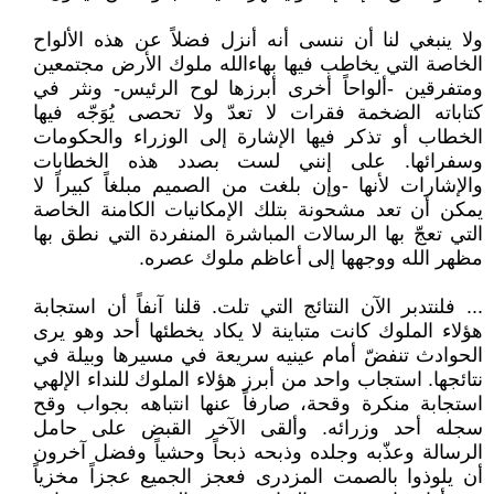
ولا ينبغي لنا أن ننسى أنه أنزل فضلاً عن هذه الألواح
الخاصة التي يخاطب فيها بهاءالله ملوك الأرض مجتمعين
ومتفرقين -ألواحاً أخرى أبرزها لوح الرئيس- ونثر في
كتاباته الضخمة فقرات لا تعدّ ولا تحصى يُوَجّه فيها
الخطاب أو تذكر فيها الإشارة إلى الوزراء والحكومات
وسفرائها. على إنني لست بصدد هذه الخطابات
والإشارات لأنها -وإن بلغت من الصميم مبلغاً كبيراً لا
يمكن أن تعد مشحونة بتلك الإمكانيات الكامنة الخاصة
التي تعجّ بها الرسالات المباشرة المنفردة التي نطق بها
مظهر الله ووجهها إلى أعاظم ملوك عصره.
... فلنتدبر الآن النتائج التي تلت. قلنا آنفاً أن استجابة
هؤلاء الملوك كانت متباينة لا يكاد يخطئها أحد وهو يرى
الحوادث تنفضّ أمام عينيه سريعة في مسيرها وبيلة في
نتائجها. استجاب واحد من أبرز هؤلاء الملوك للنداء الإلهي
استجابة منكرة وقحة، صارفاً عنها انتباهه بجواب وقح
سجله أحد وزرائه. وألقى الآخر القبض على حامل
الرسالة وعذّبه وجلده وذبحه ذبحاً وحشياً وفضل آخرون
أن يلوذوا بالصمت المزدرى فعجز الجميع عجزاً مخزياً