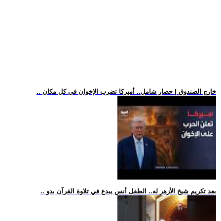
.. خارج الصندوق | حصار شامل.. أميركا تضرب الإخوان في كل مكان
.. بعد تكريم شيخ الأزهر له.. الطفل أنس يبدع في تلاوة القرآن بدو