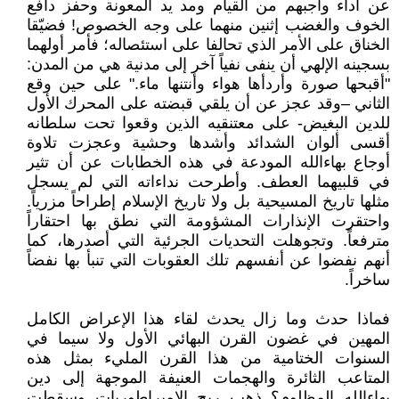
عن أداء واجبهم من القيام ومد يد المعونة وحفز دافع
الخوف والغضب إثنين منهما على وجه الخصوص! فضيّقا
الخناق على الأمر الذي تحالفا على استئصاله؛ فأمر أولهما
بسجينه الإلهي أن ينفى نفياً آخر إلى مدنية هي من المدن:
"أقبحها صورة وأردأها هواء وأنتنها ماء." على حين وقع
الثاني –وقد عجز عن أن يلقي قبضته على المحرك الأول
للدين البغيض- على معتنقيه الذين وقعوا تحت سلطانه
أقسى ألوان الشدائد وأشدها وحشية وعجزت تلاوة
أوجاع بهاءالله المودعة في هذه الخطابات عن أن تثير
في قلبيهما العطف. وأطرحت نداءاته التي لم يسجل
مثلها تاريخ المسيحية بل ولا تاريخ الإسلام إطراحاً مزرياً.
واحتقرت الإنذارات المشؤومة التي نطق بها احتقاراً
مترفعاً. وتجوهلت التحديات الجرئية التي أصدرها، كما
أنهم نفضوا عن أنفسهم تلك العقوبات التي تنبأ بها نفضاً
ساخراً.
فماذا حدث وما زال يحدث لقاء هذا الإعراض الكامل
المهين في غضون القرن البهائي الأول ولا سيما في
السنوات الختامية من هذا القرن المليء بمثل هذه
المتاعب الثائرة والهجمات العنيفة الموجهة إلى دين
بهاءالله المظلوم؟ ذهب ريح الإمبراطوريات وسقطت