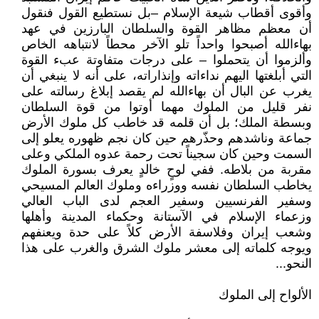
وأقوى أقطاب شيعة الإسلام –بل نستطيع القول فنقول
أن معظم مظاهر القوة والسلطان البارزين في عهد
بهاءالله أصبحوا واحداً تلو الآخر محطاً لانتباهه الخاص
وألزموا أن يتحملوا – على درجات متفاوتة عبء القوة
التي أبلغتها اليهم نداءاته وإنذاراته، على أنه لا ينبغي أن
يغرب عن البال أن بهاءالله لم يقصد إبلاغ رسالته على
نفر قليل من الملوك مهما أوتوا من قوة السلطان
وبسطة الملك؛ بل أن قلمه قد خاطب كل ملوك الأرض
جماعة وناشدهم وحذّرهم حين كان نجم ظهوره يعلو إلى
السمت وحين كان سجيناً تحت رحمة عدوه الملكي وعلى
مقربة من بلاطه. ففي لوحٍ خالدٍ يعرف بسورة الملوك
يخاطب السلطان نفسه ووزراءه وملوك العالم المسيحي
وسفير الفرنسيين وسفير العجم لدى الباب العالي
وزعماء الإسلام في الآستانة وحكماء المدينة وأهلها
وشعب إيران وفلاسفة الأرض كلاً على حدة ويعنفهم
ويوجه كلماته إلى معشر ملوك الشرق والغرب على هذا
النحو...
الألواح إلى الملوك