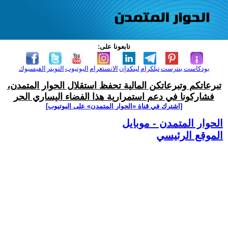
تابعونا على:
بودكاست
بنترست
تيلكرام
لينكدإن
الانستغرام
اليوتيوب
التويتر
الفيسبوك
تبرعاتكم وتبرعاتكن المالية تحفظ استقلال الحوار المتمدن،
فشاركونا في دعم استمرارية هذا الفضاء اليساري الحر
[اشترك في قناة ‫«الحوار المتمدن» على اليوتيوب]
الحوار المتمدن - موبايل
الموقع الرئيسي