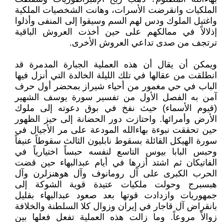
الملكيات وانقرضت الأسرات، وهانت الشخصيات الملكية
واغتيل الملوك ودس لهم السم وسيقوا إلى المنفى وأذلوا
إذلالاً في ممالكهم على حين أخذت العروش الباقية
ترتجف من صدى تداعي العروش الأخرى.
ويمكن أن يقال أن هذه العملية الجبارة المدمرة قد
انطلقت من عقالها في تلك الليلة الخالدة التي أنزل فيها
الباب في حي مغمور من أحياء شيراز بمحضر أول حرف
آمن به الفصل الأول من تفسير سورة يوسف الشهير
(قيوم الأسماء) حيث نفخ في بوق دعوته إلى ملوك
الأرض وأمرائها. واحتازت دور الحضانة إلى حيز الظهور
حين تحققت نبوءة بهاءالله المودعة على مر الأجيال في
سورة الهيكل القائلة بسقوط نابليون الثالث سقوطاً عنيفاً
وحبس البابا بيوس التاسع لنفسه حبساً اختيارياً في
الفاتيكان ثم اشتد أزرها في أيام عبدالبهاء حين قضت
الحرب الكبرى على آل رومانوف وآل هوهنزلرن وآل
هبسبرج وحولت ملكيات عتيدة قوية الشوكة إلى
جمهوريات وازدادت قوتها بعد صعود عبدالبهاء بقليل
بانقراض آل قاجار في إيران وزوال كلا السلطنة والخلافة
زوالاً مروعاً. وما زالت هذه العملية تفعل فعلها بين