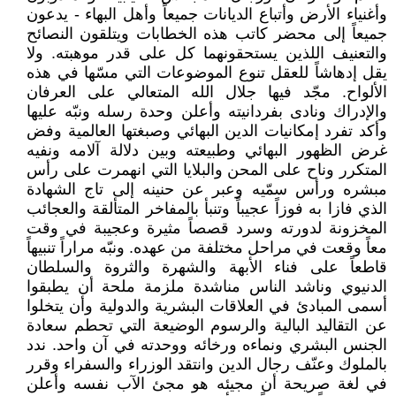
وأغنياء الأرض وأتباع الديانات جميعاً وأهل البهاء - يدعون
جميعاً إلى محضر كاتب هذه الخطابات ويتلقون النصائح
والتعنيف اللذين يستحقونهما كل على قدر موهبته. ولا
يقل إدهاشاً للعقل تنوع الموضوعات التي مسّها في هذه
الألواح. مجّد فيها جلال الله المتعالي على العرفان
والإدراك ونادى بفردانيته وأعلن وحدة رسله ونبّه عليها
وأكد تفرد إمكانيات الدين البهائي وصبغتها العالمية وفض
غرض الظهور البهائي وطبيعته وبين دلالة آلامه ونفيه
المتكرر وناح على المحن والبلايا التي انهمرت على رأس
مبشره ورأس سمّيه وعبر عن حنينه إلى تاج الشهادة
الذي فازا به فوزاً عجيباً وتنبأ بالمفاخر المتألقة والعجائب
المخزونة لدورته وسرد قصصاً مثيرة وعجيبة في وقت
معاً وقعت في مراحل مختلفة من عهده. ونبّه مراراً تنبيهاً
قاطعاً على فناء الأبهة والشهرة والثروة والسلطان
الدنيوي وناشد الناس مناشدة ملزمة ملحة أن يطبقوا
أسمى المبادئ في العلاقات البشرية والدولية وأن يتخلوا
عن التقاليد البالية والرسوم الوضيعة التي تحطم سعادة
الجنس البشري ونماءه ورخائه ووحدته في آن واحد. ندد
بالملوك وعنّف رجال الدين وانتقد الوزراء والسفراء وقرر
في لغة صريحة أن مجيئه هو مجئ الآب نفسه وأعلن