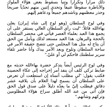
ذلك مراراً وتكراراً وتنبأ بسقوط بعض هؤلاء الملوك
والأباطرة سقوطاً عنيفاً وتحدى إثنين منهم تحدّياً صريحاً
وحذر معظمهم وناشدهم جميعاً ودعاهم إليهم.
وفي لوح السلطان (وهو لوح إلى شاه إيران) يعلن
بهاءالله قائلاً: "ليت رأي السلطان العالي يستقر على أن
يجمع هذا العبد بعلماء العصر فيأتي في محضر السلطان
بالحجة والبرهان. هذا العبد مستعد لذلك ويأمل من الحق
أن يتاح له مثل هذا المجلس حتى تتضح حقيقة الأمر في
ساحة السلطان وتلوح وبعد الأمر بيدك وأنا حاضر تلقاء
سرير سلطنتك فاحكم لي أو عليّ."
وفي لوح الرئيس أيضاً يتذكر حضرة بهاءالله حديثه مع
ضابط تركي كلف أن ينفذ أمر إخراجه إلى عكاء الحصينة
فكتب يقول: "لي مطلب أتمناه إن استطعت أن تعرض
على السلطان أن يسمح لهذا الغلام بأن يلاقيه عشر
دقائق فيطلب إليّ ما يعدّه دليلاً على صدق قول الحق
فإن أتى من عند الله أطلق سراح هؤلاء المظلومين
وتركهم وشأنهم."