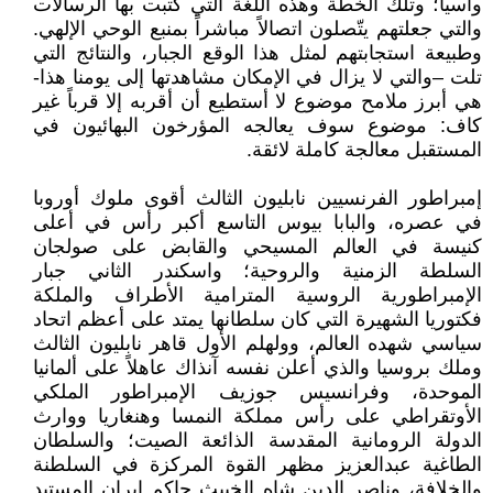
وآسيا؛ وتلك الخطة وهذه اللغة التي كتبت بها الرسالات
والتي جعلتهم يتّصلون اتصالاً مباشراً بمنبع الوحي الإلهي.
وطبيعة استجابتهم لمثل هذا الوقع الجبار، والنتائج التي
تلت –والتي لا يزال في الإمكان مشاهدتها إلى يومنا هذا-
هي أبرز ملامح موضوع لا أستطيع أن أقربه إلا قرباً غير
كاف: موضوع سوف يعالجه المؤرخون البهائيون في
المستقبل معالجة كاملة لائقة.
إمبراطور الفرنسيين نابليون الثالث أقوى ملوك أوروبا
في عصره، والبابا بيوس التاسع أكبر رأس في أعلى
كنيسة في العالم المسيحي والقابض على صولجان
السلطة الزمنية والروحية؛ واسكندر الثاني جبار
الإمبراطورية الروسية المترامية الأطراف والملكة
فكتوريا الشهيرة التي كان سلطانها يمتد على أعظم اتحاد
سياسي شهده العالم، وولهلم الأول قاهر نابليون الثالث
وملك بروسيا والذي أعلن نفسه آنذاك عاهلاً على ألمانيا
الموحدة، وفرانسيس جوزيف الإمبراطور الملكي
الأوتقراطي على رأس مملكة النمسا وهنغاريا ووارث
الدولة الرومانية المقدسة الذائعة الصيت؛ والسلطان
الطاغية عبدالعزيز مظهر القوة المركزة في السلطنة
والخلافة، وناصر الدين شاه الخبيث حاكم إيران المستبد