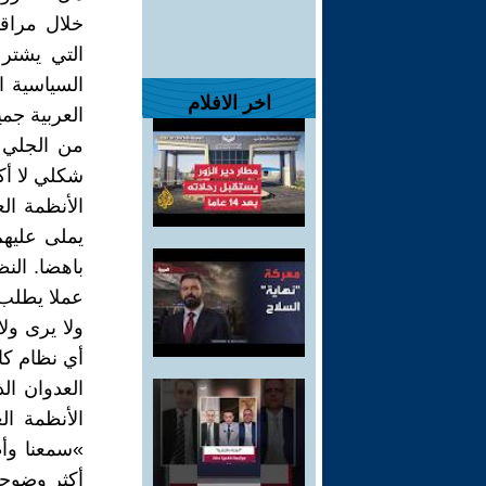
خلال مراق
التي يشتر
السياسية ال
اخر الافلام
العربية جمي
من الجلي 
شكلي لا أكث
الأنظمة ال
يملى عليهم
باهضا. الن
عملا يطلب 
ولا يرى ولا
أي نظام ك
العدوان ال
الأنظمة ال
»سمعنا وأط
أكثر وضوح