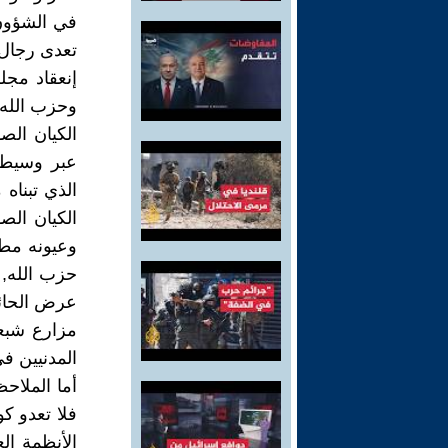
في الشؤون ا
تعدى رجال 
إنعقاد مجل
وحزب الله 
الكيان الص
عبر وسيطه
الذي تبناه
الكيان ال
وعيونه مطم
حزب الله, 
عرض الحائط
مزارع شبعا
المدنيين في
أما الملاحظ
فلا تعدو ك
الأنظمة ال