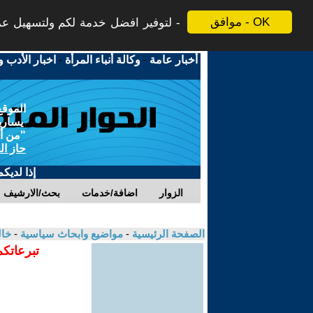
موافق - OK
لتوفير افضل خدمة لكم ولتسهيل عملي
أخبار عامة
-
وكالة أنباء المرأة
-
اخبار الأدب و
الموقع
يسارية
"من أج
حاز ال
إذا لديك
الزوار
اضافة/خدمات
بحث/الارشيف
الصفحة الرئيسية
-
مواضيع وابحاث سياسية
-
خال
تبرعاتكم