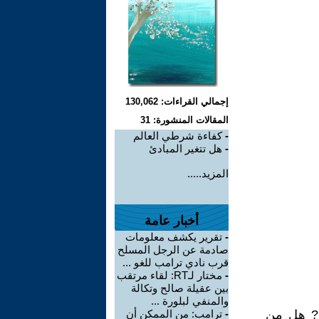
إجمالي القراءات: 130,062
المقالات المنشورة: 31
-
كفاءة شرطي العالم
-
هل تتغير المبادئ
المزيد.....
أخبار عامة
-
تقرير يكشف معلومات
صادمة عن الرجل المسلح
قرب نادي ترامب للغو ...
-
مختار لـRT: لقاء مرتقب
بين عقيلة صالح وتكالة
والمنفي لبلورة ...
ض? هل من
-
ترامب: من الممكن أن