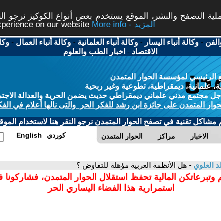
ة التصفح والنشر، الموقع يستخدم بعض أنواع الكوكيز نرجو النق
More info - المزيد
experience on our website
الفن
-
وكالة أنباء اليسار
-
وكالة أنباء العلمانية
-
وكالة أنباء العمال
-
وكا
الاقتصاد
-
اخبار الطب والعلوم
 الرئيسي لمؤسسة الحوار المتمدن
، علمانية، ديمقراطية، تطوعية وغير ربحية
ل مجتمع مدني علماني ديمقراطي حديث يضمن الحرية والعدالة الاجتم
حوار المتمدن على جائزة ابن رشد للفكر الحر والتى نالها أعلام في الفك
م مشاكل تقنية في تصفح الحوار المتمدن نرجو النقر هنا لاستخدام الموقع
كوردي
English
الاخبار
مراكز
الحوار المتمدن
د العلوي
- هل الأنظمة العربية مؤهلة للتفاوض ؟
 وتبرعاتكن المالية تحفظ استقلال الحوار المتمدن، فشاركونا 
استمرارية هذا الفضاء اليساري الحر