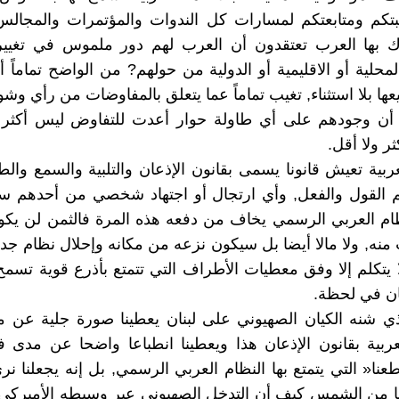
بتكم ومتابعتكم لمسارات كل الندوات والمؤتمرات والمجالس
ك بها العرب تعتقدون أن العرب لهم دور ملموس في تغيير
محلية أو الاقليمية أو الدولية من حولهم? من الواضح تماماً أ
عها بلا استثناء, تغيب تماماً عما يتعلق بالمفاوضات من رأي وشو
أن وجودهم على أي طاولة حوار أعدت للتفاوض ليس أكثر
ر ولا أقل.
عربية تعيش قانونا يسمى بقانون الإذعان والتلبية والسمع وال
 القول والفعل, وأي ارتجال أو اجتهاد شخصي من أحدهم سيك
ظام العربي الرسمي يخاف من دفعه هذه المرة فالثمن لن يكون
منه, ولا مالا أيضا بل سيكون نزعه من مكانه وإحلال نظام جدي
 يتكلم إلا وفق معطيات الأطراف التي تتمتع بأذرع قوية تسمح ل
ان في لحظة.
ذي شنه الكيان الصهيوني على لبنان يعطينا صورة جلية عن م
عربية بقانون الإذعان هذا ويعطينا انطباعا واضحا عن مدى فع
عنا« التي يتمتع بها النظام العربي الرسمي, بل إنه يجعلنا ن
ا من الشمس كيف أن التدخل الصهيوني عبر وسيطه الأميركي 