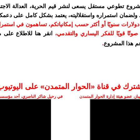
شروع تطوعي مستقل يسعى لنشر قيم الحرية، العدالة الاجتم
. ولضمان استمراره واستقلاليته، يعتمد بشكل كامل على دعمك
دعمكم بمبلغ 10 دولارات سنويًا أو أكثر حسب إمكانياتكم، تساهمون في استم
وتًا قويًا للفكر اليساري والتقدمي
،
انقر هنا للاطلاع على 
م هذا المشروع
.
شترك في قناة «الحوار المتمدن» على اليوتيوب
ز، عضو هيئة إدارة الحوار المتمدن
في رحيل شاكر الناصري، أحد مؤسسي 