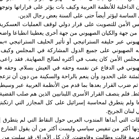
لداخلية للأنظمة العربية وكيف بات يؤثر على قراراتها وتوجهات
الساسة ليؤثر أيضاً حتى على ألسنة بعض رجال الدين.
س الأمن للتصويت على قرار دولي لوقف العمليات العسكرية 
من جهة والكيان الصهيوني من جهة أخرى يعطينا انطباعا واضحا
هيوني عبر حليفه الستراتيجي أو تأثير الحليف الستراتيجي »ب
 الصهيوني على جميع الدول المشاركة في المجلس وكيف أ
 مجلس الأمن كان يصب في أكثره لصالح الصهاينة, فقد راعى
صهيوني في الدفاع عن نفسه وحقه في العيش بسلام, وحقه في
ئنة على الحدود وأن ينعم بالراحة والسكينة من دون أن تزع
ثم ضرب القرار بعدها بما قدم من الأنظمة العربية عبر وسيط
, فلم ينصف القرار الأسرى اللبنانيين الذين هم صلب القضية
 ولم يتطرق لمحاسبة إسرائيل على كل المجازر التي ارتكبت
 لبنان الجريح.
ات التي أبداها المندوب العربي حول النقاط التي لم يتطرق إلي
ونها أكثر من تنفيس سياسي وليست أكثر من أن يقول الشارع 
عربية قالت وطالبت وفاوضت, لأن كل الأوراق قد سلبت من ب