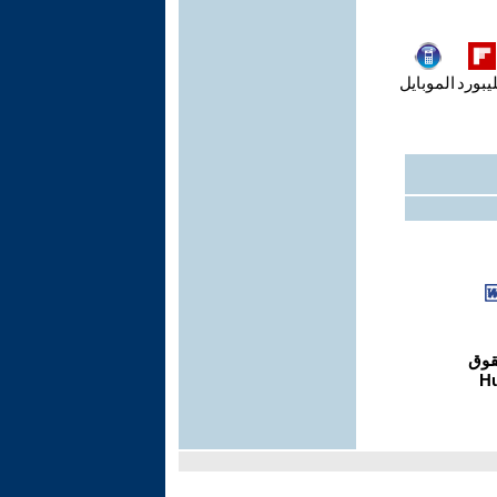
يبورد
الموبايل