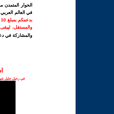
الحوار المتمدن م
في العالم العربي
ب
والمستقل، ليبقى ص
والمشاركة في دع
ا‫
في رحيل جليل شهبا