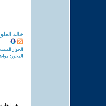
خالد العلو
الحوار المتمدن-العدد: 1721 - 06
المحور: مواض
هل الظروف