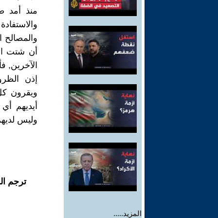
منذ أمد ط
والاستفادة
والمصالح ا
أن شتت ال
الآخرين, ف
إذن الظرو
ويقرون كل 
أيديهم أي
وليس لديهم
ترجم ال
المزيد.....