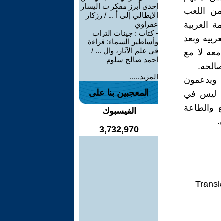
إحدى أبرز مفكرات اليسار
من اللعب
الإيطالي إلى أ ... / رزكار
ة العربية
عقراوي
-
كتاب : جينات التراب
ربية وبعد
وأساطير السماء: قراءة
في علم الآثار، وال ... /
عه لا مع
احمد صالح سلوم
الحه.
المزيد.....
 ويدعمون
المعجبين بنا على
ه ليس في
 والطاعة
الفيسبوك
.
3,732,970
Transl