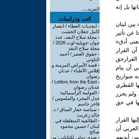
ها بل إنه
المزيد.....
كتب ودراسات
بين لبنان
-
ابجديات العطاء / انتصار
كامل جفلان الخشت
 عن تأثير
-
مجلة سلاح النقد، عدد
معنى أدق«
جوان-جويلية-اوت 2026 /
مجلة سلاح النقد
ن القرار
-
حقوق العصر / أحمد
 القرارحق
التاوتي
-
قصة الأمراض المزمنة و
 أن ينام
إفلاس الأطباء / عدنان
جه صواريخ
رضوان
Letters from the East /
-
ها القطري
عدنان رضوان
-
العولمة الرأسمالية:
 ولم يحرر
جدل المجرد والملموس /
ها في حق
فاخر جاسم
-
سياسة حفار الساق / د.
خالد زغريت
ها القرار
-
الطائفية المتغلغلة في
لبنان / حسين محمود
العربي أن
صالح
ين أيديهم
-
صدى دولي لكتاباتي: من