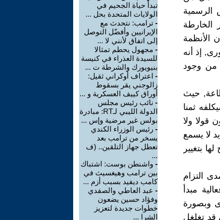
تبدأ حياة الجحيم في
 الرسمية
الولايات المتحدة بحل ...
-
ترامب: نتحدث مع
 الخارطة
الإيرانيين وأفضّل التوصل
ن الأنظمة
إلى اتفاق لأنني لا ...
-
مجهول يحطم تمثالا
رى, إذ أنه
للسيدة العذراء في كنيسة
 من وجود
بنيويورك والشرطة ت ...
-
اعتراف أوكراني ثقيل:
زالوجني يقر بسقوط
طاعة, حيث
أوراق كييف العسكرية و ...
-
نائب رئيس مجلس
لفه ثمنا
الدولة الليبي لـRT: مبادرة
 قولا ولا
بولس غير مرضية وإس ...
-
رئيس الوزراء الكندي
د لا يسمع
يسخر من ترامب بعد
تعطل جهاز التلقين.. (ف
ها بتغيير
...
-
واشنطن بوست: اشتباك
بين ترامب وهيغسيث في
دى التزام
كامب ديفيد بسبب أزم ...
الية مبدأ
-
عبد العاطي والصفدي
وفؤاد حسين يضعون
رى وبصورة
خطوات جديدة لتعزيز
قد تغلغل
الشرا ...