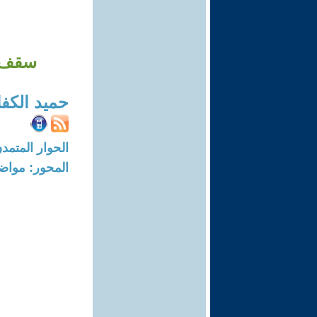
سقف ال
حميد الكفا
الحوار المتمدن-العدد: 7627 - 23
المحور: مواض