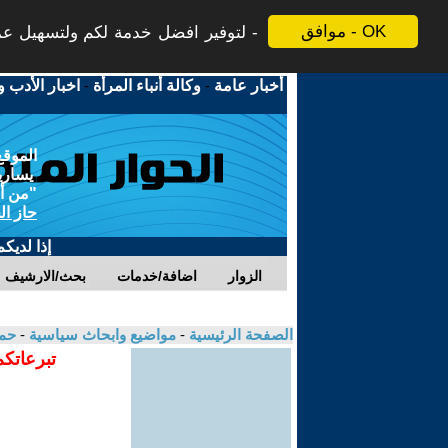
موافق - OK
لتوفير افضل خدمة لكم ولتسهيل عملي
أخبار عامة
-
وكالة أنباء المرأة
-
اخبار الأدب و
الموقع
يسارية
"من أج
حاز ال
إذا لديك
الزوار
اضافة/خدمات
بحث/الارشيف
الصفحة الرئيسية
-
مواضيع وابحاث سياسية
-
حمي
تبرعاتكم