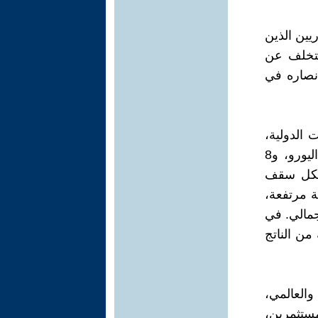
يين الذين
لتخلف عن
أنصاره في
 الدولية،
ويبلغ حجم الاستثمار فيها 25 تريليون دولار، مقابل 12 تريليونا لمنطقة اليورو، و8
العالم. ويشكل سقف
ي نسبة مرتفعة،
جمالي. في
انون تجاوز الدَّيْن العام نسبة 60 بالمئة من الناتج
العالمي،
مستثمرين،