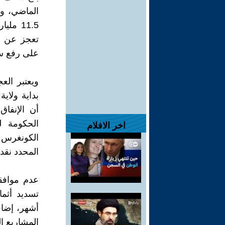
11.5 م
تعجز عن دف
على رفع سقف
أن الإنفاق
الحكومة ل
اخر الافلام
الكونغرس ي
المحدد نقدي
عدم موافق
تسديد أثما
أشهر، إضاف
المشاريع ا