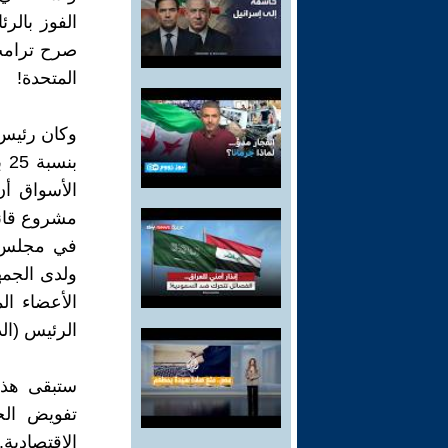
الفوز بالر
صرح ترامب 
المتحدة!
وكان رئيس 
بن
الأسواق أ
مشروع قانو
في مجلس ا
الأعضاء ال
الرئيس (ال
ستبقى هذه 
تفويض الح