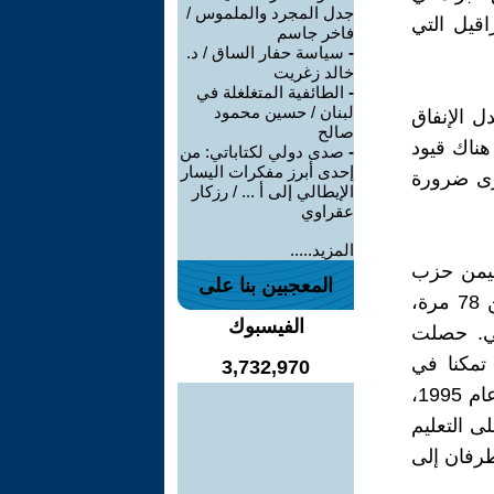
جدل المجرد والملموس /
لغائه عام 2013 بسبب العراقيل التي
فاخر جاسم
-
سياسة حفار الساق / د.
خالد زغريت
-
الطائفية المتغلغلة في
لبنان / حسين محمود
ل الإنفاق
صالح
 في بريطانيا هناك قيود
-
صدى دولي لكتاباتي: من
إحدى أبرز مفكرات اليسار
يرى ضرورة
الإيطالي إلى أ ... / رزكار
عقراوي
المزيد.....
هيمن حزب
المعجبين بنا على
الرئيس على مجلسي الكونغرس. حتى الآن رفع الكونغرس سقف الدين 78 مرة،
الفيسبوك
ديمقراطي. حصلت
حزبين تمكنا في
3,732,970
اللحظات الأخيرة من إبرام اتفاق. وتكررت مرة أخرى عام 2013. وفي عام 1995،
ى التعليم
يوما، حتى توصل الطرفان إلى