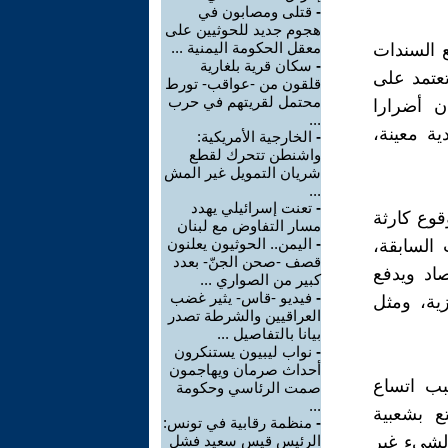
-
قتلى ومصابون في
هجوم جديد للحوثيين على
معقل الحكومة اليمنية ...
ع السندات
-
سكان قرية بلغارية
تعتمد على
قلقون من -عواقب- تورط
محتمل لقريتهم في حرب
ن أضرارا
...
ية معينة،
-
الخارجية الأمريكية:
واشنطن تتحرك لقطع
شريان التمويل غير المش
...
-
تعنت إسرائيلي يهدد
قوع كارثة
مسار التفاوض مع لبنان
-
اليمن.. الحوثيون يعلنون
السابقة،
قصف -صحن الجنّ- بعدد
صاد ويدفع
كبير من الصواري ...
-
فيديو -قاس- يثير غضب
ية، ومثل
العراقيين والشرطة تصدر
بيانا بالتفاصيل ...
-
نواب ليبيون يستنكرون
أحداث صرمان ويهاجمون
بب اتساع
صمت الرئاسي وحكومة
...
ع بشعبية
-
منظمة رقابية في تونس:
لشيء غير
الرئيس قيس سعيد فشل