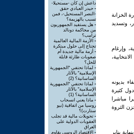
داعش إن كان -مستحيلا-
-
حيدر العبادي حقق
-النصر المستحيل-، فمن
ام 1917، هو تمكين وزارة الخزانة
تسبب بالهزيمة؟
ر، وتسديد
-
هل يستفيد الجمهوريون
من محاكمة دونالد
ترامب؟
-
الأزمة المالية العالمية
تحتاج إلى حلول مبتكرة
، وإرغام
-
أزمة مالية جديدة أم
نتخابية،
صعوبات طارئة قابلة
للحل؟
-
لماذا تحتفي “الجمهورية
الإسلامية” بالآثار
الساسانية؟ (2)
اء بديونه
-
لماذا تحتفي “الجمهورية
الإسلامية” بالآثار
 دول كثيرة
الساسانية؟ (1)
را مباشرا
-
ماذا يعني انسحاب
روسيا من اتفاقية (نيو
زن الثروة
ستارت)؟
-
تحويلات مالية قد تجلب
العقوبات الدولية على
العراق
وهو 31.4 ترليون دولار بنهاية يناير
-
الاقتصاد الروسي يقاوم