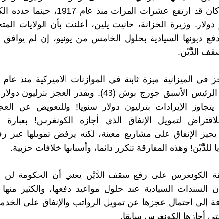
الماضي، وكان قد ارتفع عشرات المرات منذ عام 7
ليار دولار. وزيرة الخزانة، جانيت يلين، أعلنت بأن الولايات ال
ع ديونها السيادية بحلول الخامس من يونيو، إن لم يوافق 
 الدَّيْن.
بداية ولاية الرئيس الأسبق جورج بوش (43). ويقدر العجز بترل
 يتجاوز الإيرادات بترليون دولار سنويا! وللتعويض عن ال
لاقتراض لتمويل الإنفاق الذي أجازه الكونغرس! بعبارة 
جيز الإنفاق على مشاريع معينة، لكنه يرفض تمويلها عبر ر
ا للدَّيْن! وهذه المفارقة تتكرر دائما، وأسبابها خلافات حزبية.
ة الكونغرس على رفع سقف الدَّيْن يعني أن الحكومة لن 
ن السندات السيادية عند حلول مواعيد دفعها، والكثير منها
ة إلى احتمال عجزها عن تمويل الرواتب والإنفاق على الخدما
لتي أجازها الكونغرس سابقا.