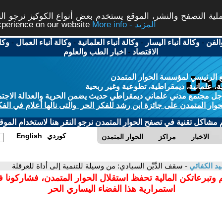
ة التصفح والنشر، الموقع يستخدم بعض أنواع الكوكيز نرجو النق
More info - المزيد
experience on our website
الفن
-
وكالة أنباء اليسار
-
وكالة أنباء العلمانية
-
وكالة أنباء العمال
-
وكا
الاقتصاد
-
اخبار الطب والعلوم
 الرئيسي لمؤسسة الحوار المتمدن
، علمانية، ديمقراطية، تطوعية وغير ربحية
ل مجتمع مدني علماني ديمقراطي حديث يضمن الحرية والعدالة الاجتم
حوار المتمدن على جائزة ابن رشد للفكر الحر والتى نالها أعلام في الفك
م مشاكل تقنية في تصفح الحوار المتمدن نرجو النقر هنا لاستخدام الموقع
كوردي
English
الاخبار
مراكز
الحوار المتمدن
د الكفائي
- سقف الدَّيْن السيادي: من وسيلة للتنمية إلى أداة للعرقلة
 وتبرعاتكن المالية تحفظ استقلال الحوار المتمدن، فشاركونا 
استمرارية هذا الفضاء اليساري الحر