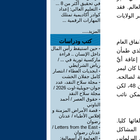
في تحقيق أكثر من 8 ...
عالم. فقد
-
التعليم العالي: إعداد
كوادر أكاديمية تمتلك
 الولايات
المهارات الرقمية ...
المزيد.....
كتب ودراسات
فاق العام
-
حين استيقظ رأس المال
 الذي طمأن
داخل الإنسان .. قراءة
اقة أيَّ
ماركسية ثورية في ... /
رياض الشرايطي
 كان ليمر
-
ابجديات العطاء / انتصار
 لصالحه.
كامل جفلان الخشت
-
مجلة سلاح النقد، عدد
ولدى الجمهوريين حاليا 49 مقعدا في مجلس الشيوخ، ولدى الديمقراطيين 48، لكن
جوان-جويلية-اوت 2026 /
مجلة سلاح النقد
يمكن نائب
-
حقوق العصر / أحمد
التاوتي
-
قصة الأمراض المزمنة و
إفلاس الأطباء / عدنان
ئها كليا.
رضوان
Letters from the East /
-
 المشاكل
عدنان رضوان
 زيادة التدقيق البرلماني
-
العولمة الرأسمالية: