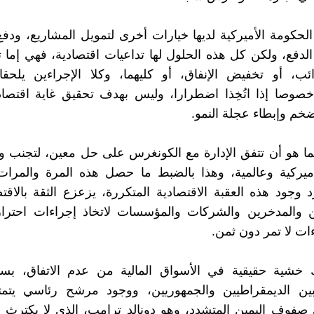
لحكومة الأميركية لديها خيارات أخرى لتمويل المشاريع، ودف
لدفع، ولكن كل هذه الحلول لها تداعيات اقتصادية، فهي إما 
ئب، أو تخفيض الإنفاق، أو كليهما، وكلا الإجراءين يلحقا
 خصوصا إذا اتُخِذا اضطرارا، وليس بهدف تحقيق غاية اقتصاد
م وإبطاء عجلة النمو.
ئما هو أن تتفق الإدارة مع الكونغرس على حل معين، لتجنب و
ميركية وعالمية، وهذا بالضبط ما حصل هذه المرة والمرات 
وجود هذه العقبة الاقتصادية المتكررة، يزعزع الثقة بالاقت
ن والمدخرين والشركات والمؤسسات لاتخاذ إجراءات احتراز
ات لا تمر دون ثمن.
 خشية حقيقية في الأسواق المالية من عدم الاتفاق، بس
بين الديمقراطيين والجمهوريين، ووجود مرشح رئاسي يتمت
صفوف اليمين المتشدد، وهو دونالد ترامب، الذي لا يكترث 