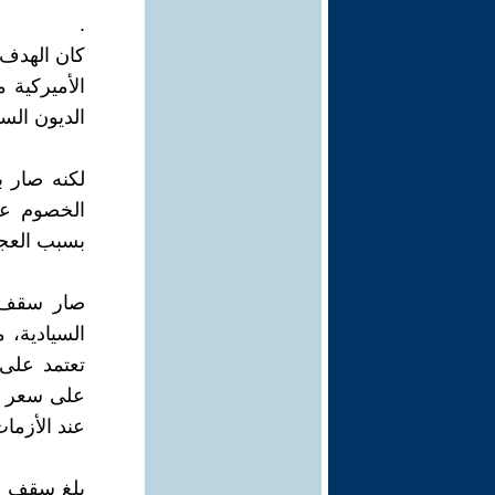
.
الأميركية 
الديون الس
لكنه صار ب
الخصوم عل
بسبب العجز
صار سقف ال
السيادية، م
تعتمد على 
على سعر الد
عند الأزمات