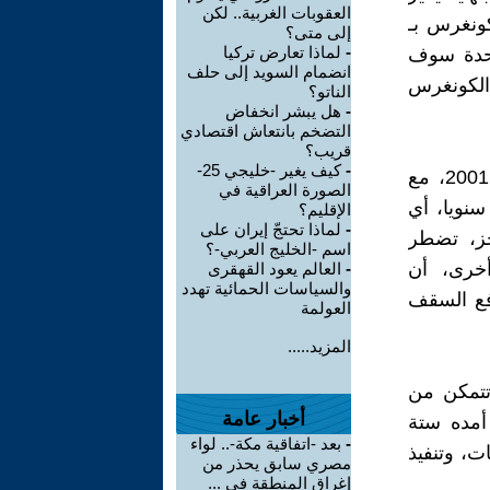
العقوبات الغربية.. لكن
191، حينما حدده الكونغرس بـ
إلى متى؟
-
لماذا تعارض تركيا
متحدة سوف
انضمام السويد إلى حلف
الكونغرس
الناتو؟
-
هل يبشر انخفاض
التضخم بانتعاش اقتصادي
قريب؟
-
كيف يغير -خليجي 25-
ويعتبر العجز في الميزانية ميزة ثابتة في الموازنات الاميركية منذ عام 2001، مع
الصورة العراقية في
يون دولار سنويا، أي
الإقليم؟
-
لماذا تحتجّ إيران على
عجز، تضطر
اسم -الخليج العربي-؟
أخرى، أن
-
العالم يعود القهقرى
والسياسات الحمائية تهدد
فع السقف
العولمة
المزيد.....
تتمكن من
أخبار عامة
 أمده ستة
-
بعد -اتفاقية مكة-.. لواء
ت، وتنفيذ
مصري سابق يحذر من
إغراق المنطقة في ...