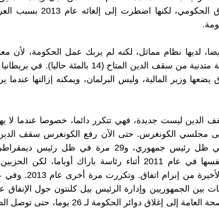
على الإنفاق الحكومي، لكنها اضطرت إلى إ
ومة.
يضا، لديها نظام مماثل، لكنه لم يربك عمل الحكومة، لأن معد
يشكل نسبة متدنية من سقف الدين المتاح (14 بالمئة حاليا).
ق يضعها وزير المالية، وليس البرلمان، ويمكنه إزالتها عندما 
 الدين ليست جديدة، فهي تتكرر دائما، خصوصا عندما لا ي
49 منها في ظل رئيس جمهوري، و29 مرة في ظل رئيس 
المشكلة نفسها في عام 2011 أثناء رئاسة باراك أوباما، لكن ال
ات بين الجمهوريين وإدارة الرئيس بيل كلنتون حول الإنفاق عل
والبيئة والصحة العامة إلى إغلاق دوائر الحكومة لـ 26 