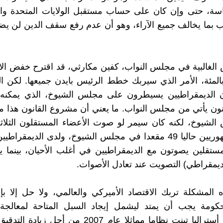
ئاسة، حتى وإن كان على حساب مستقبل الولايات المتحدة وال
بما يخالف جميع الآراء، وهو أن عدم رفع سقف الدين لن يضر
الغالبية في مجلس النواب، كفين مكارثي، قد اقترح خفض الان
سبة 25 بالمئة، الأمر الذي سيربك خطط الرئيس بايدن جميعها. لكن
ن الديمقراطيين يسيطرون على مجلس الشيوخ، الذي يمكنه إع
ن يأتي من مجلس النواب. ما يعني أن مشروع القانون هذا ما
لشيوخ، لكنه كان سيمر لو صوت الأعضاء المستقلون الثلاثة
مستقلين يصوتون مع الديمقراطيين في أغلب الأحيان، بينما 
ديمقراطي) التصويت عند تعادل الأصوات.
المشكلة تربك الاقتصاد الأميركي والعالمي، ولا حل إلا بإلغا
كومة يجب أن يمتد ليشمل إيجاد السبل المتاحة لمعالجة
الاقتصادية. أستراليا تبنت نظاما مماثلا عام 2007 من أجل