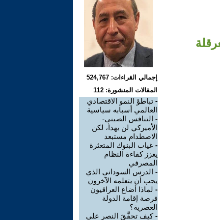
عرقلة
إجمالي القراءات: 524,767
المقالات المنشورة: 112
-
تباطؤ النمو الاقتصادي
العالمي أسبابه سياسية
-
التنافس الصيني-
الأميركي لن يهدأ، لكن
الاصطدام مستبعد
-
غياب البنوك المتعثرة
يعزز كفاءة النظام
المصرفي
-
الدرس السوداني الذي
يجب أن يتعلمه الآخرون
-
لماذا أضاع العراقيون
فرصة إقامة الدولة
العصرية؟
-
كيف تحقَّقَ النصر على