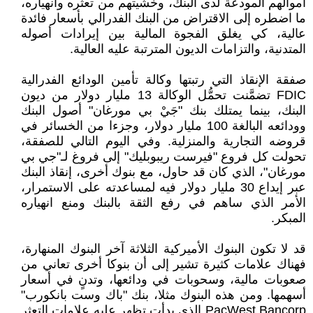
أموالهم المودعة لدى البنك، وخشيتهم من تعثره وانهياره،
ما اضطره إلى الاقتراض من البنك الفدرالي بأسعار فائدة
عالية، كي يغلق الفجوة المالية بين إيرادات أصوله
المتدنية، والتزامات الديون المترتبة عليه العالية.
صفقة الإنقاذ التي رتبتها وكالة تأمين الودائع الفدرالية
FDIC تضمَّنت تحمُّل الوكالة 13 مليار دولار من ديون
البنك، بينما يمتلك بنك "جَيْ بي مورغان" أصول البنك
وودائعه البالغة 100 مليار دولار، وجزءا من الخسائر في
قروضه التجارية والمنزلية. وفي اليوم التالي للصفقة،
تحولت كل فروع "فيرست ريبوبليك" إلى فروغ لـ"جي بي
مورغان"، الذي كان قد حاول، مع بنوك أخرى، إنقاذ البنك
عبر إيداع 30 مليار دولار فيه لمساعدته على الاستمرار،
الأمر الذي ساهم في رفع الثقة بالبنك ومنع انهياره
المبكر.
قد لا تكون البنوك الأميركية الثلاثة آخر البنوك المنهارة،
فهناك علامات كثيرة تشير إلى أن بنوكا أخرى تعاني من
صعوبات مالية، وسحوبات في ودائعها، وتدنٍ في أسعار
أسهمها. ومن هذه البنوك مثلا، بنك "باك وست بانكورب"
PacWest Bancorp الذي بدأت تظهر عليه علامات التعثر