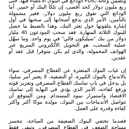
وتضمن وكالة FDIC الودائع في البنوك الأعضاء فيها، حتى
ربع مليون دولار كحد أقصى، إن تلكأ البنك أو خسِر. أما
الودائع التي تفوق ربع مليون دولار، فغير مشمولة
بالتأمين، الأمر الذي يدفع أصحابها إلى سحبها في أول
إشارة يتلقونها حول تعثر البنك، وهذا بالضبط ما حصل
للبنوك الثلاثة المنهارة. فقد سحب المودعون 40 مليار
دولار من بنك "سيليكون فالي" في يوم واحد. وما سهَّل
عملية السحب، هو التحويل الألكتروني السريع عبر
الهواتف المحمولة، والذي لم يكن متوفرا قبل عقد أو
عقدين.
إن غياب البنوك المتعثرة عن القطاع المصرفي، سواء
بالاندماج بالبنوك الكبيرة، أو التصفية، لا يعتبر أمر سلبيا،
بل يدخل في باب تماسك القطاع المصرفي وتعزيز قوته
ورفع كفاءته، الأمر الذي يؤدي في النهاية إلى تماسك
الاقتصاد واستمرار نموه المستدام. ومن المتوقع أن
تتواصل الاندماجات بين البنوك، مولدة بنوكا أكبر وأكثر
كفاءة وقدرة على العمل.
فعندما تختفي البنوك الضعيفة من الساحة، تنحسر
مساحة الضعف في القطاع المصرفي، وتبقى فقط