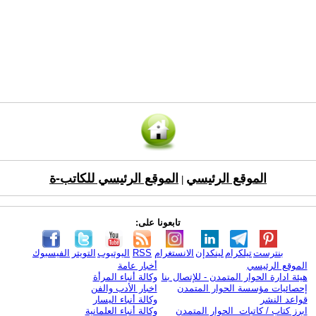
الموقع الرئيسي
الموقع الرئيسي للكاتب-ة
|
تابعونا على:
بنترست
تيلكرام
لينكدإن
الانستغرام
RSS
اليوتيوب
التويتر
الفيسبوك
الموقع الرئيسي
أخبار عامة
هيئة ادارة الحوار المتمدن - للإتصال بنا
وكالة أنباء المرأة
إحصائيات مؤسسة الحوار المتمدن
اخبار الأدب والفن
قواعد النشر
وكالة أنباء اليسار
ابرز كتاب / كاتبات الحوار المتمدن
وكالة أنباء العلمانية