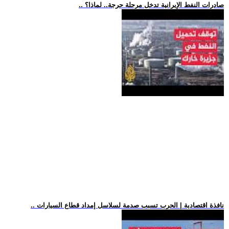
.. صادرات النفط الإيرانية تدخل مرحلة حرجة.. لماذا؟
.. نافذة اقتصادية | الحرب تسبب صدمة لسلاسل إمداد قطاع السيارات