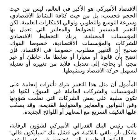
الاقتصاد الأميركي هو الأكبر في العالم، ليس من حيث
الحجم فحسب، بل من حيث كثافة النشاط الاقتصادي،
وسرعة التوسع والتطوير، وتوالي الابتكارات العلمية. لكن
التغيير المستمر للضوابط والمعايير التي تعمل بها
المؤسسات المختلفة، يربك التخطيط الاقتصادي
للشركات والمؤسسات الاقتصادية، خصوصا البنوك.
صحيح أن التغيير مطلوب، خصوصا في الاقتصاد، فإن
اتضح بأن قانونا أو معيارا أو ضابطا ما، خاطئ أو غير
مجدٍ، أو بحاجة إلى تعديل، فلابد من تغييره أو تعديله
لتسهيل حركة الاقتصاد وتنشيطها.
المأمول أن مثل هذا التغيير يترك تأثيرات إيجابية على
المؤسسات والشركات العاملة في السوق، لكنها قد
تكون سلبية على بعض الشركات التي نظَّمت شؤونها
وفق القوانين والمعايير والضوابط القديمة، وقد يصعُب
عليها التكيف السريع مع المعايير أو اللوائح الجديدة.
نائب رئيس البنك الفدرالي الأميركي لشؤون الرقابة،
مايكل بار، يلقي باللائمة في فشل بنك "سيليكون فالي"
على اللوائح التنظيمية التي وُضعت في عهد الرئيس