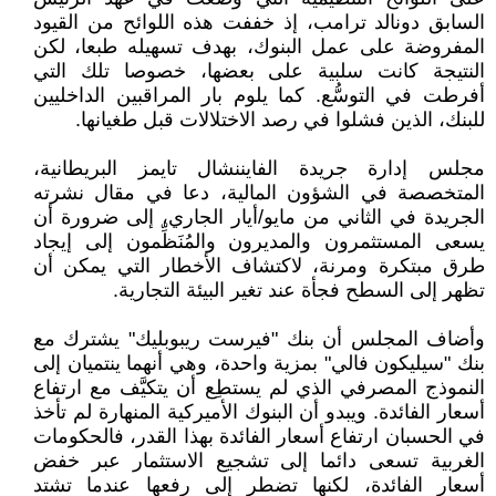
السابق دونالد ترامب، إذ خففت هذه اللوائح من القيود
المفروضة على عمل البنوك، بهدف تسهيله طبعا، لكن
النتيجة كانت سلبية على بعضها، خصوصا تلك التي
أفرطت في التوسُّع. كما يلوم بار المراقبين الداخليين
للبنك، الذين فشلوا في رصد الاختلالات قبل طغيانها.
مجلس إدارة جريدة الفايننشال تايمز البريطانية،
المتخصصة في الشؤون المالية، دعا في مقال نشرته
الجريدة في الثاني من مايو/أيار الجاري، إلى ضرورة أن
يسعى المستثمرون والمديرون والمُنَظِّمون إلى إيجاد
طرق مبتكرة ومرنة، لاكتشاف الأخطار التي يمكن أن
تظهر إلى السطح فجأة عند تغير البيئة التجارية.
وأضاف المجلس أن بنك "فيرست ريبوبليك" يشترك مع
بنك "سيليكون فالي" بمزية واحدة، وهي أنهما ينتميان إلى
النموذج المصرفي الذي لم يستطِع أن يتكيَّف مع ارتفاع
أسعار الفائدة. ويبدو أن البنوك الأميركية المنهارة لم تأخذ
في الحسبان ارتفاع أسعار الفائدة بهذا القدر، فالحكومات
الغربية تسعى دائما إلى تشجيع الاستثمار عبر خفض
أسعار الفائدة، لكنها تضطر إلى رفعها عندما تشتد