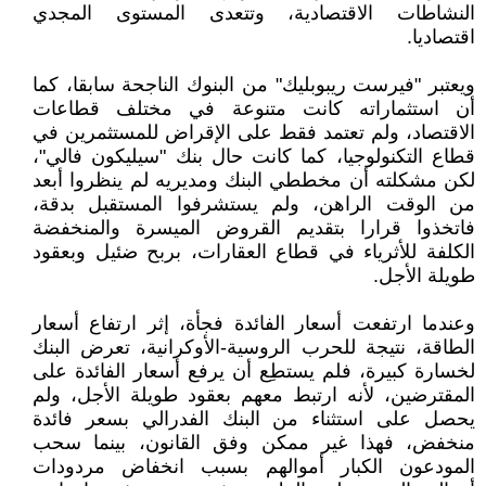
النشاطات الاقتصادية، وتتعدى المستوى المجدي
اقتصاديا.
ويعتبر "فيرست ريبوبليك" من البنوك الناجحة سابقا، كما
أن استثماراته كانت متنوعة في مختلف قطاعات
الاقتصاد، ولم تعتمد فقط على الإقراض للمستثمرين في
قطاع التكنولوجيا، كما كانت حال بنك "سيليكون فالي"،
لكن مشكلته أن مخططي البنك ومديريه لم ينظروا أبعد
من الوقت الراهن، ولم يستشرفوا المستقبل بدقة،
فاتخذوا قرارا بتقديم القروض الميسرة والمنخفضة
الكلفة للأثرياء في قطاع العقارات، بربح ضئيل وبعقود
طويلة الأجل.
وعندما ارتفعت أسعار الفائدة فجأة، إثر ارتفاع أسعار
الطاقة، نتيجة للحرب الروسية-الأوكرانية، تعرض البنك
لخسارة كبيرة، فلم يستطِع أن يرفع أسعار الفائدة على
المقترضين، لأنه ارتبط معهم بعقود طويلة الأجل، ولم
يحصل على استثناء من البنك الفدرالي بسعر فائدة
منخفض، فهذا غير ممكن وفق القانون، بينما سحب
المودعون الكبار أموالهم بسبب انخفاض مردودات