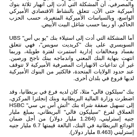
والمصرفي، أن المشكلة التي أدت إلى انهيار ثلاثة بنوك
أميركية حتى الآن، تتعلق بالنشاط الاقتصادي الأميركي
الواسع، وبالسياسات الأميركية المتغيرة، حسب الحزب
الحاكم، أو ربما حسب شاغل البيت الأبيض.
أما المشكلة التي أدت إلى استيلاء بنك "يو بي أس" UBS
السويسري على بنك "كريديت سويس"، فهي تتعلق
بفساد ومخالفات إدارية استمرت لفترة طويلة، وربما
انتهت بنهاية البنك المعني واندماجه ببنك ناجح ورصين.
غير أن تداعيات الانهيارات المصرفية الأميركية لا تتوقف
عند حدود الولايات المتحدة، فالكثير من البنوك الأميركية
لديها فروع في بلدان أخرى.
بنك "سيلكون فالي" مثلا، كان لديه فرع في بريطانيا، وقد
اضطرت وزارة المالية البريطانية وبنك إنجلترا المركزي،
إلى تسهيل صفقة شراء بنك "أتش أس بي سي" HSBC
العملاق لفرع "سيليكون فالي" البريطاني، بمبلغ مليار
جنيه إسترليني، (1.264 مليار دولار) من أجل ضمان
الودائع البريطانية في البنك، البالغة قيمتها 6.7 مليار جنيه
إسترليني (8.463 مليار دولار).