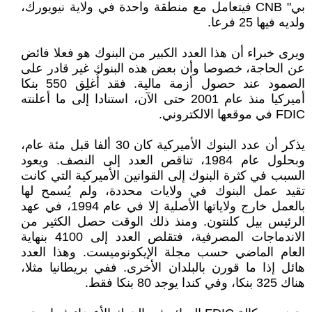
بي" CNB فيتعامل مع منطقة واحدة في ولاية نيويورك،
ولديه فيها 25 فرعا.
ويرى خبراء أن هذا العدد الكبير من البنوك هو فعلا فائض
عن الحاجة، خصوصا وأن بعض هذه البنوك غير قادر على
الصمود عند حصول أزمة مالية. فقد أُغلِق 550 بنكا
أميركيا منذ عام 2001 حتى الآن، استنادا إلى ما أعلنته
FDIC في موقعها الالكتروني.
يذكر أن عدد البنوك الأميركية كان 30 ألفا قبل مئة عام،
وبحلول عام 1984، تناقص العدد إلى النصف. ويعود
السبب في كثرة البنوك إلى القوانين الأميركية التي كانت
تقيد عمل البنوك في ولايات محددة، ولم يُسمح لها
بالعمل خارج ولاياتها الأصلية إلا في عام 1994، في عهد
الرئيس بيل كلنتون. ومنذ ذلك الوقت حصل الكثير من
الاندماجات المصرفية، فتقلص العدد إلى 4100 بنهاية
العام الماضي حسب مجلة الإيكونوميست. وهذا العدد
هائل إذا ما قورن بالبلدان الأخرى. ففي بريطانيا مثلا،
هناك 325 بنكا، وفي كندا يوجد 80 بنكا فقط.