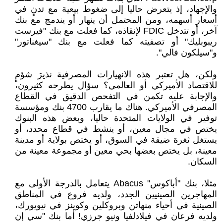
والإجهاد، إذ يتعرض حاليا إلى ضغوط بيعية مع تدنٍ في
أسعار أسهمه، ومن المحتمل أن ينهار أو يندمج مع بنك
آخر، أو تتدخل FDIC لإنقاذه، كما فعلت مع بنك "فيرست
ريبوبليك" أو تصفيته كما فعلت مع بنك "سيغناتور"
و"سيلكون فالي".
ولكن، هل تعتبر هذه الانهيارات المصرفية نذيرَ شؤمٍ
للاقتصاد الأميركي أو العالمي؟ سؤال يطرحه كثيرون،
والإجابة عليه تكمن في التفحص الدقيق في القطاع
المصرفي الأميركي. هناك ما يقارب 4700 بنك ومؤسسة
توفير في الولايات المتحدة حاليا، وبعض هذه البنوك
يختص في مجال معين، أو ينشط في قطاع محدد، أو
يستغل ثغرة ضيقة في السوق، أو يختص بولاية أو مدينة
معينة، بل يختص بعضها بحي معين أو مجموعة معينة من
السكان.
مثلا، بنك "أباكوس" Abacus يتعامل بالدرجة الأولى مع
المهاجرين الصينيين الجدد، ولديه فروع في المناطق
الصينية في أحياء منهاتن وبروكلين وكوينز في نيويورك،
ولديه فرعان في فيلادلفيا ونيو جرزي! أما بنك "سي إن