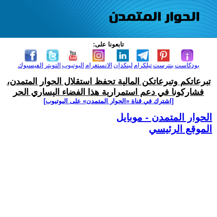
تابعونا على:
بودكاست
بنترست
تيلكرام
لينكدإن
الانستغرام
اليوتيوب
التويتر
الفيسبوك
تبرعاتكم وتبرعاتكن المالية تحفظ استقلال الحوار المتمدن،
فشاركونا في دعم استمرارية هذا الفضاء اليساري الحر
[اشترك في قناة ‫«الحوار المتمدن» على اليوتيوب]
الحوار المتمدن - موبايل
الموقع الرئيسي