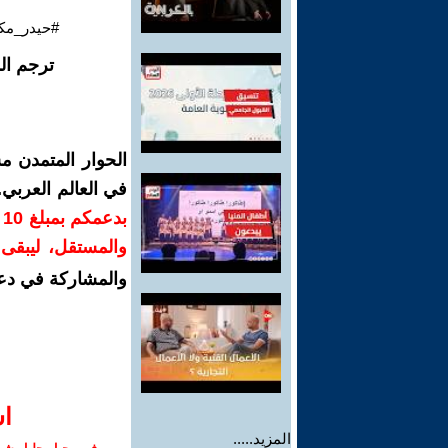
#حيدر_مكي
ترجم ال
الحوار المتمدن م
في العالم العربي
ب
والمستقل، ليبقى ص
والمشاركة في دع
ا‫
المزيد.....