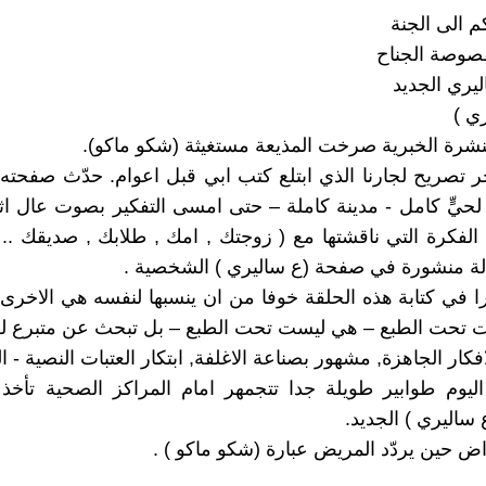
كم الى الجنة
صوصة الجناح
ليري الجديد
ري )
نشرة الخبرية صرخت المذيعة مستغيثة (شكو ماكو).
ر تصريح لجارنا الذي ابتلع كتب ابي قبل اعوام. حدّث صفحت
 لحيٍّ كامل - مدينة كاملة – حتى امسى التفكير بصوت عال ا
الفكرة التي ناقشتها مع ( زوجتك , امك , طلابك , صديقك ..
لة منشورة في صفحة (ع ساليري ) الشخصية .
را في كتابة هذه الحلقة خوفا من ان ينسبها لنفسه هي الاخرى, 
 تحت الطبع – هي ليست تحت الطبع – بل تبحث عن متبرع للأف
كار الجاهزة, مشهور بصناعة الاغلفة, ابتكار العتبات النصية - ال
ليوم طوابير طويلة جدا تتجمهر امام المراكز الصحية تأخذ
ساليري ) الجديد.
راض حين يردّد المريض عبارة (شكو ماكو ) .