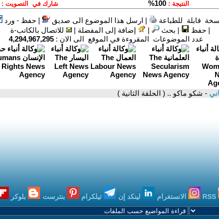
سخة قابلة للطباعة
|
ارسل هذا الموضوع الى صديق
|
حفظ - ورد
|
حفظ
|
بحث
|
إضافة إلى المفضلة
|
للاتصال بالكاتب-ة
عدد الموضوعات المقروءة في الموقع الى الان :
4,294,967,295
اني
- شكو ماكو .. ( الحلقة الثانية )
RSS
الانستغرام
لينكد إن
تيلكرام
بنترست
بلوكر