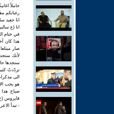
حاملاً اغاني
رغباتكم مق
انا حفيد سا
انا (ع سالي
في ختام ال
هذا كان آخ
صار مبتلعا
لأنك ستجد 
ستجدها حا
تردّدتُ كثي
الى مذكرات
هو يحب الاف
صباح هذا ا
فايروس (ع 
- تبدأ الاع