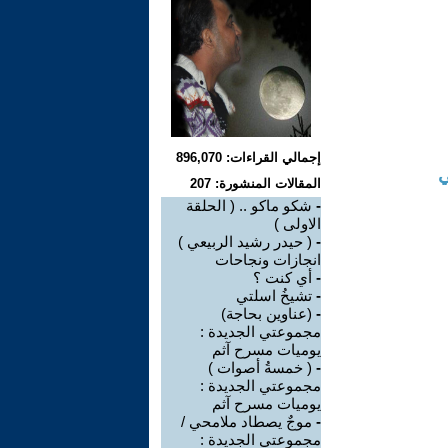
إجمالي القراءات: 896,070
ي
المقالات المنشورة: 207
-
شكو ماكو .. ( الحلقة
الاولى )
-
( حيدر رشيد الربيعي )
انجازات ونجاحات
-
أي كنت ؟
-
تشيخُ اسلتي
-
(عناوين بحاجة)
مجموعتي الجديدة :
يوميات مسرح آثم
-
( خمسةُ أصوات )
مجموعتي الجديدة :
يوميات مسرح آثم
-
موجٌ يصطاد ملامحي /
مجموعتي الجديدة :