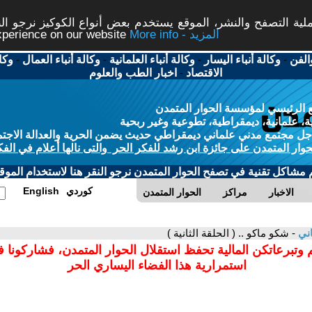
ة التصفح والنشر، الموقع يستخدم بعض أنواع الكوكيز نرجو النق
More info - المزيد
experience on our website
الفن
-
وكالة أنباء اليسار
-
وكالة أنباء العلمانية
-
وكالة أنباء العمال
-
وكا
الاقتصاد
-
اخبار الطب والعلوم
 الرئيسي لمؤسسة الحوار المتمدن
، علمانية، ديمقراطية، تطوعية وغير ربحية
ل مجتمع مدني علماني ديمقراطي حديث يضمن الحرية والعدالة الاجتم
حوار المتمدن على جائزة ابن رشد للفكر الحر والتى نالها أعلام في الفك
م مشاكل تقنية في تصفح الحوار المتمدن نرجو النقر هنا لاستخدام الموقع
كوردي
English
الاخبار
مراكز
الحوار المتمدن
اني
- شكو ماكو .. ( الحلقة الثانية )
 وتبرعاتكن المالية تحفظ استقلال الحوار المتمدن، فشاركونا 
استمرارية هذا الفضاء اليساري الحر