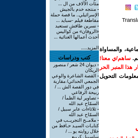
مئات الآلاف من ال ...
-
منتجه خدم بالجيش
الإسرائيلي.. ما قصة حملة
Transl
مقاطعة فيلم -سبايد ...
-
نسرين طافش تستعيد
«الروقان» من كواليس
أحدث أعمالها الغنائية ...
المزيد.....
اعية، والمساواة
كتب ودراسات
م.
ساهم/ي معنا!
-
ديوان 24 شعر / منصور
رار هذا المنبر الحر
الريكان
معلومات التحويل
-
القصة الشاعرة والوعي
الجمعي الحداثي/ مقاربة
في دور القصة الش ... /
ربيحة الرفاعي
-
تصاوير لية الظمأ /
السمّاح عبد الله
-
ثلاثاءات عابر سبيل /
السمّاح عبد الله
-
ملامــح التجريــب في
كتابـات السيـد حـافظ من
خلال روايته يو ... /
سلسبيل كريبع