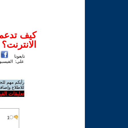
كيف تدعم-
الانترنت؟
تابعونا
على:
الفيسب
رأيكم مهم للج
للاطلاع وإضافة
تعليقات الف