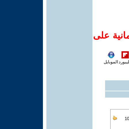
انية على
يبورد
الموبايل