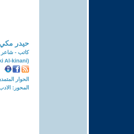
حيدر مكي 
كاتب - شاعر 
(Haider Makki Al-kinani)
الحوار المتمدن-العدد: 7613 - 23
المحور: الادب