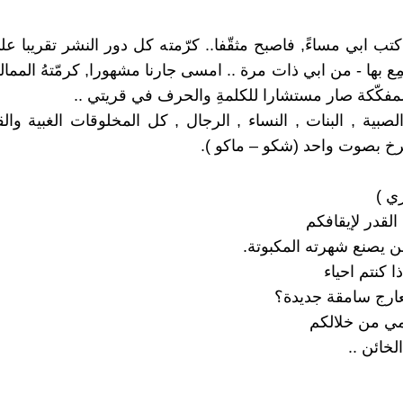
 كتب ابي مساءً, فاصبح مثقّفا.. كرّمته كل دور النشر تقريبا ع
ِع بها - من ابي ذات مرة .. امسى جارنا مشهورا, كرمّتهُ المما
لمفكّكة صار مستشارا للكلمةِ والحرف في قريتي ..
لصبية , البنات , النساء , الرجال , كل المخلوقات الغبية وال
رخ بصوت واحد (شكو – ماكو ).
ري )
القدر لإيقافكم
ن يصنع شهرته المكبوتة.
ذا كنتم احياء
ارج سامقة جديدة؟
ي من خلالكم
لخائن ..