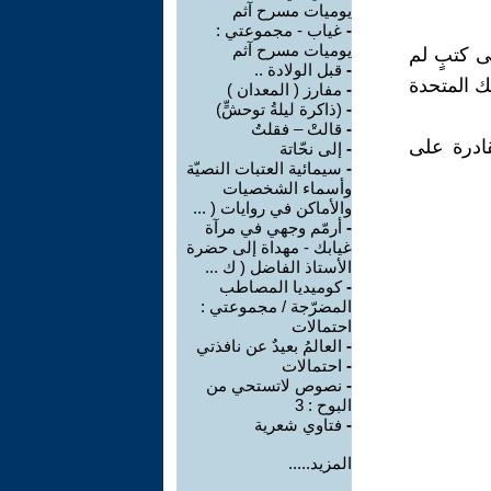
يوميات مسرح آثم
-
غياب - مجموعتي :
يوميات مسرح آثم
لى كتبٍ لم
-
قبل الولادة ..
لك المتحدة
-
مفارز ( المعدان )
-
(ذاكرة ليلةُ توحشٍّ)
-
قالتْ – فقلتُ
قادرة على
-
إلى نحّاتة
-
سيمائية العتبات النصيّة
وأسماء الشخصيات
والأماكن في روايات ( ...
-
أرمّم وجهي في مرآة
غيابك - مهداة إلى حضرة
الأستاذ الفاضل ( ك ...
-
كوميديا المصاطب
المضرّجة / مجموعتي :
احتمالات
-
العالمُ بعيدٌ عن نافذتي
-
احتمالات
-
نصوص لاتستحي من
البوح : 3
-
فتاوي شعرية
المزيد.....