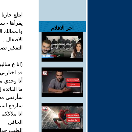
ابتلع جارنا
يقرأها - سم
اخر الافلام
والممالك ا
الاطفال , ا
التفكير تص
(انا ع سالي
قد اختارني 
أنا وحدي م
ما الفائدة إ
سأرتقى مع
سارفع اسم
انا ملاككم ا
الحاقن
الطيب جدا