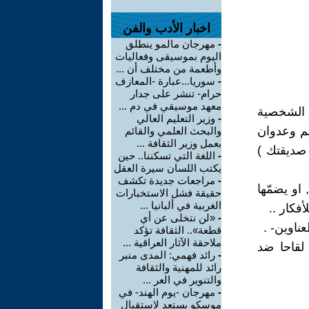
اخبار الأدب والفن
-
مهرجان مالمو ينطلق
اليوم بموسيقى وفعاليات
وأطعمة من مختلف أن ...
-
سوريا...عبارة -المعازف
حرام- تنشر على جدار
معهد موسيقي في دم ...
ه الشخصية
-
وزير التعليم العالي
ثم وعدوان
والبحث العلمي والقائم
بعمل وزير الثقافة ...
 صديقتك )
-
اللغة التي تسكننا.. حين
يكتب اللسان سيرة العقل
-
مراجعات جديدة تكشف
او يضمّها
حقيقة فشل الاستخبارات
الغربية في ألبانيا ...
كار ..
-
«لن نتخلى عن أي
عناوين- .
قطعة».. الثقافة تؤكد
ملاحقة الآثار العراقية ...
 لقاحا ضد
-
رائد فهمي: المدى منبر
رائد للمهنية والثقافة
والتنوير في العر ...
-
مهرجان -يوم الهند- في
موسكو يستعد لاستقبال