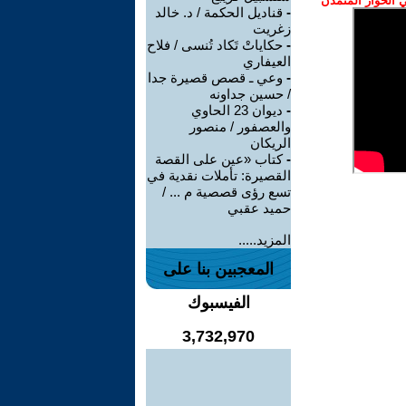
الحوار المتمدن
-
قناديل الحكمة / د. خالد
زغريت
-
حكاياتْ تَكاد تُنسى / فلاح
العيفاري
-
وعي ـ قصص قصيرة جدا
/ حسين جداونه
-
ديوان 23 الحاوي
والعصفور / منصور
الريكان
-
كتاب «عين على القصة
القصيرة: تأملات نقدية في
تسع رؤى قصصية م ... /
حميد عقبي
المزيد.....
المعجبين بنا على
الفيسبوك
3,732,970