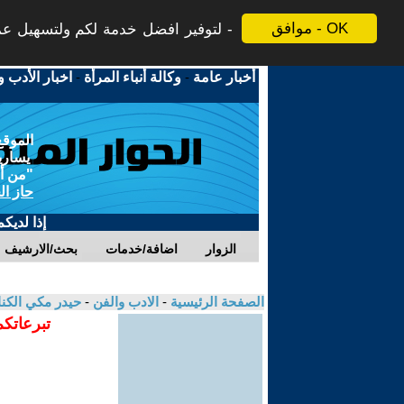
موافق - OK
لتوفير افضل خدمة لكم ولتسهيل عملي
أخبار عامة
-
وكالة أنباء المرأة
-
اخبار الأدب و
الموقع
يسارية
"من أج
حاز ال
إذا لديك
الزوار
اضافة/خدمات
بحث/الارشيف
الصفحة الرئيسية
-
الادب والفن
-
حيدر مكي الكن
تبرعاتكم