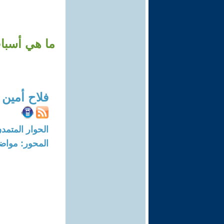
ما هي أسبا
فلاح أمين 
الحوار المتمدن-العدد: 7606 - 3
المحور: مواض