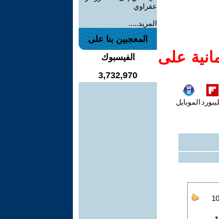
عقراوي
المزيد.....
المعجبين بنا على
انية على
الفيسبوك
3,732,970
يبورد
الموبايل