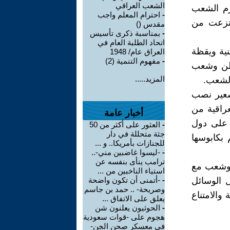
الشعب العراقي
رم الشعب
-
احترام المعلم واجب
انتزعت من
مقدس ()
-
بمناسبة ذكرى تأسيس
اتحاد الطلبة العام في
نية ويقظة
العراق عام/ 1948
-
مفهوم التنمية (2)
وطن وشعب
المزيد.....
الشعب.
شعير نصب
راقية من
أخبار عامة
 على دول
-
العثور على أكثر من 50
جثة متحللة في دار
 بكابوسها
للجنازات بأمريكا.. و ...
-
-ليسوا غاضبين مني-..
ترامب ينأى بنفسه عن
 وشعب مع
استياء الناخبين من ...
ل الوسائل
-
-أتمنى أن تكون واضحة
وصريحة- .. حمد بن جاسم
 والامتناع
يعلق على الاتفاق ...
-
الحوثيون يعلنون شن
هجوم على -قوات سعودية
في معسكر صحن الجن-