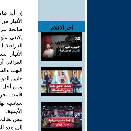
إن أية ظا
الأنهار من 
اخر الافلام
صالحة للز
يكتفي منها
العراقية ا
الأنهار ل
العراقي أ
النهب والس
هاتين الدول
ومن أجل حر
قامت بحرق
سياسية لها
الأجنبية.
ليس هنالك 
إلى هذه ال