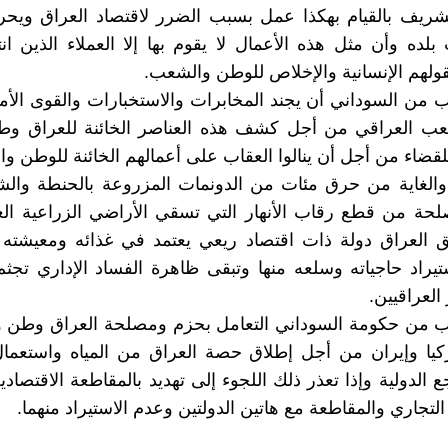
لشريف بالقيام بهكذا عمل بسبب الضرر لاقتصاد العراق ويح
لده وأن مثل هذه الأعمال لا يقوم بها إلا العملاء الذين 
ولهم الإنسانية والإخلاص للوطن والشعب.
 من السوداني أن يجند المخابرات والاستخبارات والقوى الأم
ب العراقي من أجل كشف هذه العناصر الخائنة للعراق 
لقضاء من أجل أن ينالوا العقاب على أعمالهم الخائنة للوطن و
والغاية من حرق مئات من الدونمات المزروعة بالحنطة وال
حة من قطع رقاب الأنهار التي تسقي الأراضي الزراعية الع
ق العراق دولة ذات اقتصاد ريعي يعتمد في غذائه ومعيشته
تيراد حاجياته وسلعه منها وتبقى ظاهرة الفساد الإداري تجثم
لعراقيين.
ب من حكومة السوداني التعامل بحزم ومصلحة العراق وطن
ركيا وإيران من أجل إطلاق حصة العراق من المياه واستعما
 الدولية وإذا تعذر ذلك اللجوء إلى تهديد بالمقاطعة الاقتصادية
التجاري والمقاطعة مع هاتين الدولتين وعدم الاستيراد منهما.