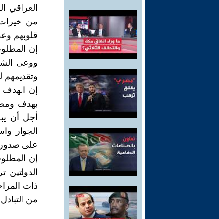
العراقي ا
من خيرات ب
قلوبهم وعق
إن المطلوب
ووعي الشع
وتقديمهم ل
إن الهدف 
بهدف ومصل
أجل أن يب
الجوار واس
على صدور ا
إن المطلو
الدولتين ت
ذات المراجع
من التبادل 