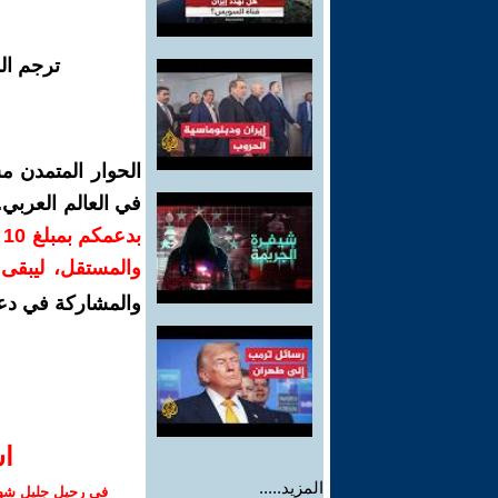
ترجم ال
الحوار المتمدن م
في العالم العربي
ب
والمستقل، ليبقى ص
والمشاركة في دع
ا‫
المزيد.....
في رحيل جليل شهبا