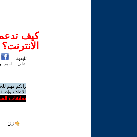
كيف تدعم-
الانترنت؟
تابعونا
على:
الفيسب
رأيكم مهم للج
للاطلاع وإضافة
تعليقات الف