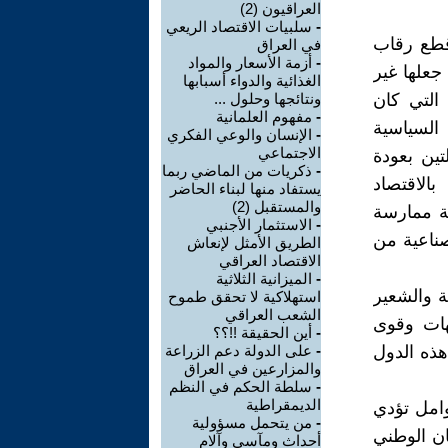
العراقيون (2)
-
سلبيات الاقتصاد الريعي
قطع رقاب
في العراق
-
أزمة الأسعار والمواد
 جعلها غير
الغذائية والدواء أسبابها
التي كان
ونتائجها وحلول ...
-
مفهوم العلمانية
 السياسية
-
الإنسان والوعي الفكري
الاجتماعي
تين بعودة
-
ذكريات من الماضي ربما
الاقتصاد
يستفاد منها لبناء الحاضر
والمستقبل (2)
ة ممارسة
-
الاستثمار الأجنبي
صناعية من
الطريق الأمثل لإنعاش
الاقتصاد العراقي
-
الميزانية الثلاثية
 والشعير
استهلاكية لا تحقق طموح
الشعب العراقي
ات وقوى
-
أين الحقيقة !!؟؟
هذه الدول
-
على الدولة دعم الزراعة
والمزارعين في العراق
-
سلطة الحكم في النظم
الديمقراطية
امل تؤدي
-
من يتحمل مسؤولية
ان الوطني
أحداث ومآسي وآلام