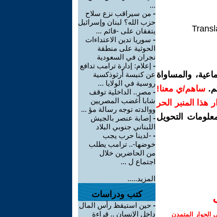
...
-
من سيراقب نزع سلاح
حزب الله؟ لبنان وإسرائيل
Transl
يتفقان على -قائم ...
-
سوريا تدين الاعتداءات
الحوثية على منطقة
نجران في السعودية
-
إعلام: إدارة ترامب تدافع
اعية، والمساواة
عن كنيسة أرثوذكسية
روسية في الولايا ...
م.
ساهم/ي معنا!
-
مصر.. الداخلية توقف
شابا أغضب المصريين
رار هذا المنبر الحر
ووالدته توجه رسالة مؤ ...
معلومات التحويل
-
إصابة عنصر بالجيش
اللبناني جنوبي البلاد
-
-لدينا حرب يجب
خوضها-.. ترامب يطلب
من الحاضرين خلال
اجتماع ل ...
المزيد.....
كتب ودراسات
-
حين استيقظ رأس المال
داخل الإنسان .. قراءة
الحوار المتمدن