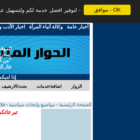
موافق - OK
لتوفير افضل خدمة لكم ولتسهيل عملي
أخبار عامة
-
وكالة أنباء المرأة
-
اخبار الأدب و
الموقع
يسارية
"من أج
حاز ال
إذا لديك
الزوار
اضافة/خدمات
بحث/الارشيف
الصفحة الرئيسية
-
مواضيع وابحاث سياسية
-
فلا
تبرعاتكم