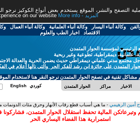
ة التصفح والنشر، الموقع يستخدم بعض أنواع الكوكيز نرجو النق
More info - المزيد
experience on our website
الفن
-
وكالة أنباء اليسار
-
وكالة أنباء العلمانية
-
وكالة أنباء العمال
-
وكا
الاقتصاد
-
اخبار الطب والعلوم
 الرئيسي لمؤسسة الحوار المتمدن
، علمانية، ديمقراطية، تطوعية وغير ربحية
ل مجتمع مدني علماني ديمقراطي حديث يضمن الحرية والعدالة الاجتم
حوار المتمدن على جائزة ابن رشد للفكر الحر والتى نالها أعلام في الفك
م مشاكل تقنية في تصفح الحوار المتمدن نرجو النقر هنا لاستخدام الموقع
كوردي
English
الاخبار
مراكز
الحوار المتمدن
ح أمين الرهيمي
- ما هي أسباب قطع رقاب الأنهار وحرق مئات الدونمات 
 وتبرعاتكن المالية تحفظ استقلال الحوار المتمدن، فشاركونا 
استمرارية هذا الفضاء اليساري الحر