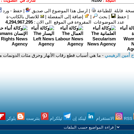
سخة قابلة للطباعة
|
ارسل هذا الموضوع الى صديق
|
حفظ - ورد
|
حفظ
|
بحث
|
إضافة إلى المفضلة
|
للاتصال بالكاتب-ة
عدد الموضوعات المقروءة في الموقع الى الان :
4,294,967,295
ح أمين الرهيمي
- ما هي أسباب قطع رقاب الأنهار وحرق مئات الدونمات 
RSS
الانستغرام
لينكد إن
تيلكرام
بنترست
بلوكر