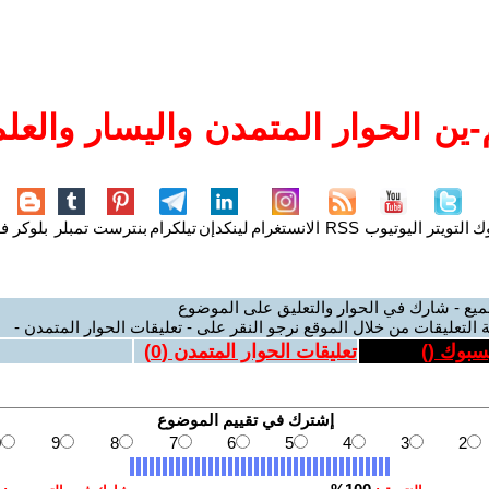
ين الحوار المتمدن واليسار والعلم
وك
التويتر
اليوتيوب
RSS
الانستغرام
لينكدإن
تيلكرام
بنترست
تمبلر
بلوكر
فل
ميع - شارك في الحوار والتعليق على الموضوع
 التعليقات من خلال الموقع نرجو النقر على - تعليقات الحوار المتمدن -
يسبوك (
)
تعليقات الحوار المتمدن (
0
)