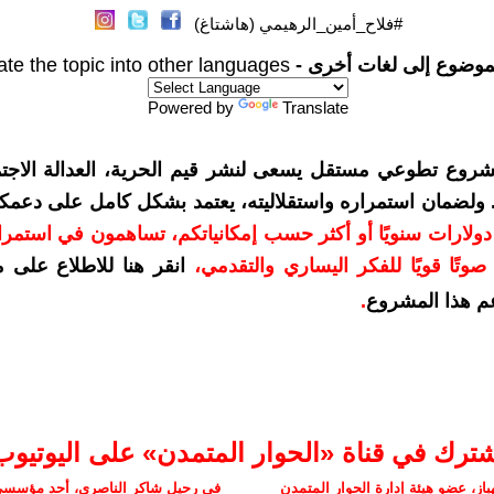
#فلاح_أمين_الرهيمي (هاشتاغ)
موضوع إلى لغات أخرى -
ate the topic into other languages
Powered by
Translate
شروع تطوعي مستقل يسعى لنشر قيم الحرية، العدالة الاجتم
. ولضمان استمراره واستقلاليته، يعتمد بشكل كامل على دعمك
دعمكم بمبلغ 10 دولارات سنويًا أو أكثر حسب إمكانياتكم، تساهمون في استم
وتًا قويًا للفكر اليساري والتقدمي
،
انقر هنا للاطلاع على 
م هذا المشروع
.
شترك في قناة «الحوار المتمدن» على اليوتيوب
ز، عضو هيئة إدارة الحوار المتمدن
في رحيل شاكر الناصري، أحد مؤسسي 