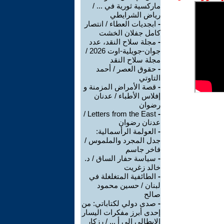
ماركسية ثورية في ... /
رياض الشرايطي
-
ابجديات العطاء / انتصار
كامل جفلان الخشت
-
مجلة سلاح النقد، عدد
جوان-جويلية-اوت 2026 /
مجلة سلاح النقد
-
حقوق العصر / أحمد
التاوتي
-
قصة الأمراض المزمنة و
إفلاس الأطباء / عدنان
رضوان
Letters from the East /
-
عدنان رضوان
-
العولمة الرأسمالية:
جدل المجرد والملموس /
فاخر جاسم
-
سياسة حفار الساق / د.
خالد زغريت
-
الطائفية المتغلغلة في
لبنان / حسين محمود
صالح
-
صدى دولي لكتاباتي: من
إحدى أبرز مفكرات اليسار
الإيطالي إلى أ ... / رزكار