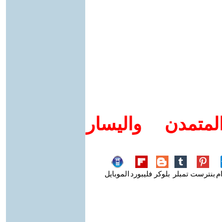
متمدن واليسار
م
بنترست
تمبلر
بلوكر
فليبورد
الموبايل