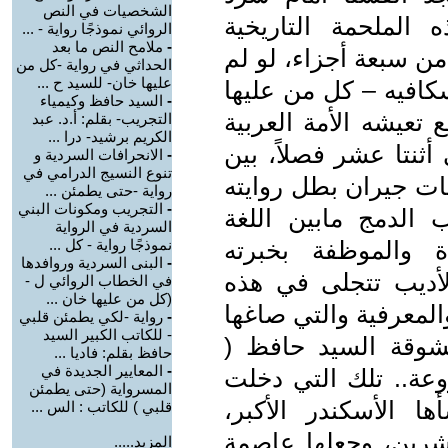
الشخصيات في النص
الملحمة التاريخية
الروائي نموذجًا رواية - ...
-
ملامح النص ما بعد
 من سبعة أجزاء، لو لم
الحداثي في رواية -كل من
عليها خان- للسيد ح ...
سكافيه – كل من عليها
-
السيد حافظ وكيمياء
تعيشه الأمة العربية
التجريب- بقلم: أ.د. عبد
الكريم برشيد- درا ...
 أثنتا عشر فصلاً، بين
-
الانحرافات السردية و
تنوع النسيج الدرامي في
ات جيران بطل روايته
رواية -حتى يطمئن ...
-
التجريب ومكونات البني
الدمج مابين اللغة
السردية في الرواية
ة والموظفة بخبرته
نموذجًا رواية - كل ...
-
البنى السردية وروافدها
الأديب تتجلى في هذه
في الخطاب الروائي ل -
(كل من عليها خان ...
المعرفية والتي صاغها
-
رواية -لكي يطمئن قلبي
- للكاتب الكبير السيد
شوقة السيد حافظ (
حافظ بقلم: فاديا ...
-
المعايير الجديدة في
روعة.. تلك التي دخلت
المسرواية (حتى يطمئن
ها الأسكندر الأكبر،
قلبي ) للكاتب : الس ...
شرين، وجعلها عاصمة
المزيد.....