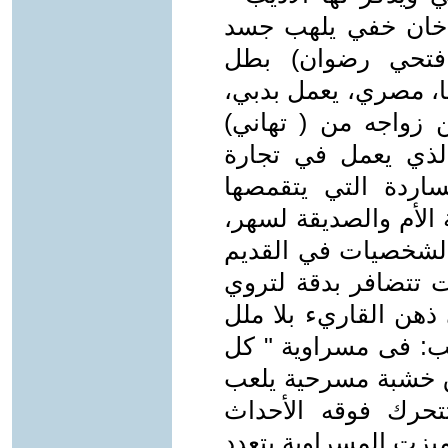
دخان خفي يلهب جسد
 فتحي رضوان) بطل
ها، مصري، يعمل بدبي،
زواجه من ( تهاني)
 الذي يعمل في تجارة
ساردة التي يتقمصها
 الأم والصديقة لسهر،
الشخصيات في القديم
 تتضافر بدقة لتروي
ذهن القاريء بلا ملل
ديب: فى مسراوية " كل
ق خشبة مسرحية يلعب
تحرك فوقه الأحداث
يزت المسراوية بتعدد