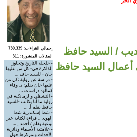
ي الحر
ديب / السيد حافظ
إجمالي القراءات: 730,339
المقالات المنشورة: 311
-
خلخلة التاريخ وتجاوز
ي أعمال السيد حافظ
الذاكرة في- كل من عليها
خان - للسيد حاف ...
-
دراسة عن رواية :كل من
عليها خان بقلم: د. وفاء
كمالو- دراسات ...
-
التشظي والزمانكية في
رواية ما أنا بكاتب -للسيد
حافظ بقلم أ. ...
-
شط إسكندرية شط
الهوى... قراءة لكتابة عبر
نوعية بقلم / أحمد إ ...
-
علامتية الأسماء ودائرية
الأحداث وتمركزها حول