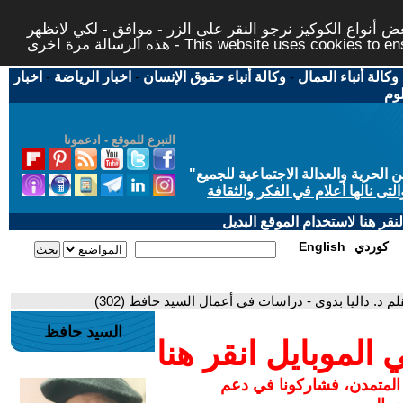
 أنواع الكوكيز نرجو النقر على الزر - موافق - لكي لاتظهر
This website uses cookies to ensure you ge
وكالة أنباء العمال
-
وكالة أنباء حقوق الإنسان
-
اخبار الرياضة
-
اخبار
لوم
التبرع للموقع - ادعمونا
حرية والعدالة الاجتماعية للجميع
"
تى نالها أعلام في الفكر والثقافة
قر هنا لاستخدام الموقع البديل
كوردي
English
 د. داليا بدوي - دراسات في أعمال السيد حافظ (302)
السيد حافظ
لموبايل انقر هنا
 المتمدن، فشاركونا في دعم