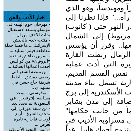
 ومهندساً، وهو الذي
ه..." فإذا نظرنا إلى
اخبار الأدب والفن
-
مهرجان -يوم الهند- في
ر النهر حتى ( كانوب)
موسكو يستعد لاستقبال
مريوط) إلى الشمال
مئات الآلاف من ال ...
-
منتجه خدم بالجيش
ها.. وقرر أن يؤسس
الإسرائيلي.. ما قصة حملة
مقاطعة فيلم -سبايد ...
الرمال ربطت القارة
-
نسرين طافش تستعيد
«الروقان» من كواليس
رة التي أدت عملية
أحدث أعمالها الغنائية ...
 نفس القسم القديم،
-
من منصة الشعر إلى
رصيف دمشق.. الطفلة
رية تشمل بناء مدينة
شريفة حاج حسن في
مشهد ي ...
ب الأسكندرية إلى برج
-
-نوفوستي-: موعد
مسابقة -إنترفيجن- في
أضافة إلى مدن بشاير
السعودية لم يحدد بعد
-
من شقة غوركي إلى
ماً من جانب حكامها"
متحف الشرق.. أربع
ي مسراوية الأديب في
لوحات قاجارية نادرة
تُعرض ...
تزوج أخوك هابيل غداً
-
رئيس اللجنة الأمريكية