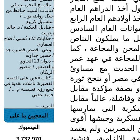
-
ملامــح التجريــب في
ل أخذ الدراهم العام
كتابـات السيـد حـافظ من
خلال روايته يو ... /
ذ أولادهم العام الرابع
سلسبيل كريبع
يوانات العام السادس
-
قناديل الحكمة / د. خالد
زغريت
بل ما يملكون التناص
-
حكاياتْ تَكاد تُنسى / فلاح
العيفاري
حن والمجاعة ، كما
-
وعي ـ قصص قصيرة جدا
/ حسين جداونه
للمجاعة في عهد عمر
-
ديوان 23 الحاوي
 الحديث مع مساوئ
والعصفور / منصور
الريكان
في مصر أو تنجح ثورة
-
كتاب «عين على القصة
القصيرة: تأملات نقدية في
و بصفة مؤكدة مقابل
تسع رؤى قصصية م ... /
حميد عقبي
فاشلة، غالباً مقابل
المزيد.....
كرية التي يمارسها
المعجبين بنا على
عسكرية وجيشها أقوى
 المصريين ولم يعتمد
الفيسبوك
ة الإلزامية، فنشئ
3,732,970