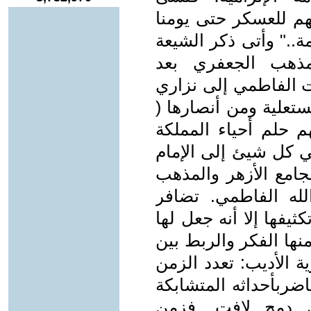
هم للعسكر حتى يومنا
ة.." وأتى ذكر الشيعة
مذهب الجعفري بعد
ت الفاطمي إلى نزاري
تعلية ومن أنصارها (
م حلم أحياء المملكة
ي كل شيئ إلى الإمام
الجامع الأزهر والمذهب
له الفاطمي. تضافر
ثيفها إلا أنه جعل لها
ها الفكر والربط بين
ة الأديب: تعدد الزمن
ضربأحداثه المتشابكة
ي دمج لافت. فزمن