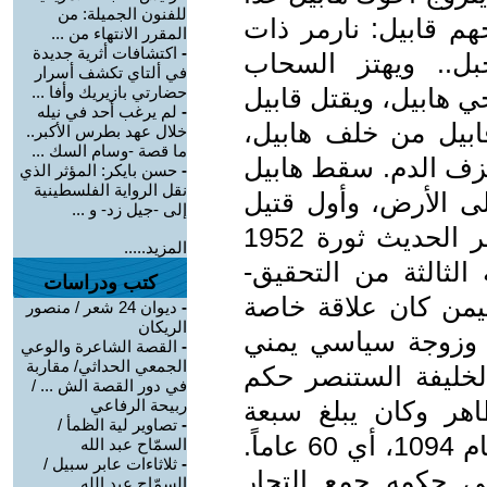
للفنون الجميلة: من
هم قابيل: نارمر ذات
المقرر الانتهاء من ...
-
اكتشافات أثرية جديدة
بل.. ويهتز السحاب
في ألتاي تكشف أسرار
ي هابيل، ويقتل قابيل
حضارتي بازيريك وأفا ...
-
لم يرغب أحد في نيله
ابيل من خلف هابيل،
خلال عهد بطرس الأكبر..
ما قصة -وسام السك ...
زف الدم. سقط هابيل
-
حسن بايكر: المؤثر الذي
نقل الرواية الفلسطينية
ى الأرض، وأول قتيل
إلى -جيل زد- و ...
على الأرض هابيل" ويوازي في العصر الحديث ثورة 1952
المزيد.....
لثالثة من التحقيق-
كتب ودراسات
من كان علاقة خاصة
-
ديوان 24 شعر / منصور
الريكان
 وزوجة سياسي يمني
-
القصة الشاعرة والوعي
الجمعي الحداثي/ مقاربة
لخليفة الستنصر حكم
في دور القصة الش ... /
بيه الظاهر وكان يبلغ سبعة
ربيحة الرفاعي
-
تصاوير لية الظمأ /
أعوام، واستمر في حكم مصر حتى عام 1094، أي 60 عاماً.
السمّاح عبد الله
-
ثلاثاءات عابر سبيل /
في حكمه جمع التجار
السمّاح عبد الله