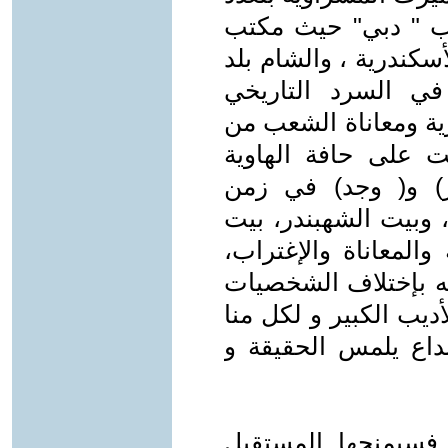
اب " دبي" حيث مكتب
كندرية ، والشام بلد
في السرد التاريخي
ية ومعاناة الشعب من
 على حافة الهاوية
وز) و( وجد) في زمن
 وبيت الشهبندر، بيت
والمعاناة والإغتراب،
ثه بإختلاف الشخصيات
ديب الكبير و لكل منا
بداع يلمس الحقيقة و
فسيمنحها المستقبل