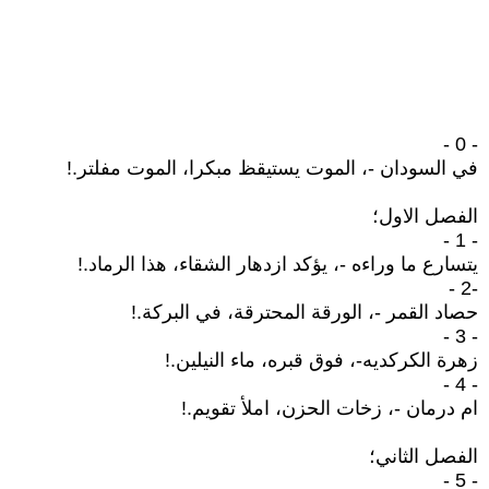
- 0 -
في السودان -، الموت يستيقظ مبكرا، الموت مفلتر.!
الفصل الاول؛
- 1 -
يتسارع ما وراءه -، يؤكد ازدهار الشقاء، هذا الرماد.!
-2 -
حصاد القمر -، الورقة المحترقة، في البركة.!
- 3 -
زهرة الكركديه-، فوق قبره، ماء النيلين.!
- 4 -
ام درمان -، زخات الحزن، املأ تقويم.!
الفصل الثاني؛
- 5 -