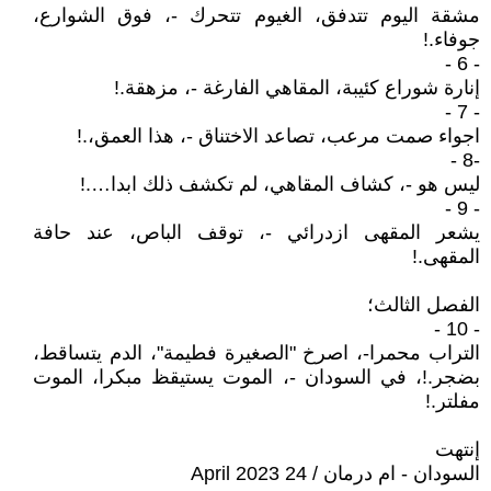
مشقة اليوم تتدفق، الغيوم تتحرك -، فوق الشوارع،
جوفاء.!
- 6 -
إنارة شوراع كئيبة، المقاهي الفارغة -، مزهقة.!
- 7 -
اجواء صمت مرعب، تصاعد الاختناق -، هذا العمق،.!
-8 -
ليس هو -، كشاف المقاهي، لم تكشف ذلك ابدا….!
- 9 -
يشعر المقهى ازدرائي -، توقف الباص، عند حافة
المقهى.!
الفصل الثالث؛
- 10 -
التراب محمرا-، اصرخ "الصغيرة فطيمة"، الدم يتساقط،
بضجر.!، في السودان -، الموت يستيقظ مبكرا، الموت
مفلتر.!
إنتهت
السودان - ام درمان / 24 April 2023