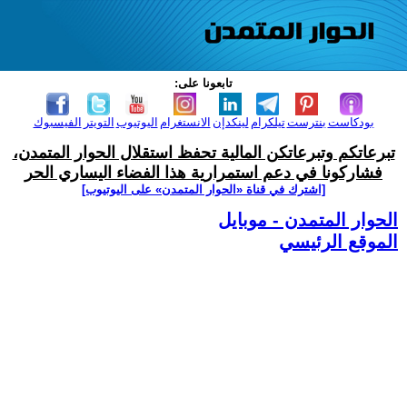
تابعونا على:
بودكاست
بنترست
تيلكرام
لينكدإن
الانستغرام
اليوتيوب
التويتر
الفيسبوك
تبرعاتكم وتبرعاتكن المالية تحفظ استقلال الحوار المتمدن،
فشاركونا في دعم استمرارية هذا الفضاء اليساري الحر
[اشترك في قناة ‫«الحوار المتمدن» على اليوتيوب]
الحوار المتمدن - موبايل
الموقع الرئيسي