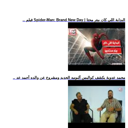
.. فيلم Spider-Man: Brand New Day | البداية اللي كان بيتر محتا
.. محمد عدوية يكشف كواليس ألبومه الجديد ومشروع عن والده أحمد عد