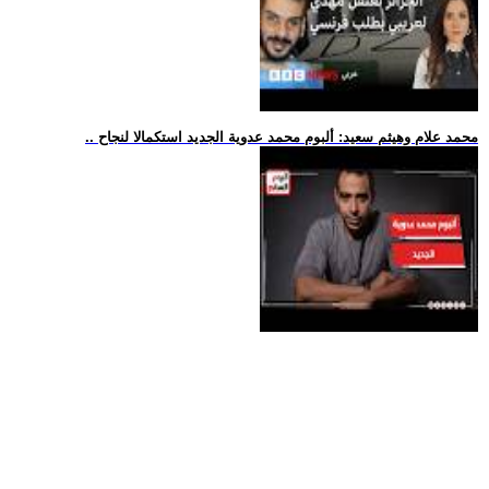
.. محمد علام وهيثم سعيد: ألبوم محمد عدوية الجديد استكمالا لنجاح