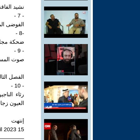
نشيد الفاقة
- 7 -
الفوضى المع
-8 -
ضحكة مجلجل
- 9 -
صوت المساف
الفصل الثا
- 10 -
رثاء الناج
العيون زجاج
إنتهت
15 April 2023
—————