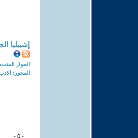
إشبيليا ال
الحوار المتمدن-العدد: 7583 - 23
المحور: الادب
- 0 -