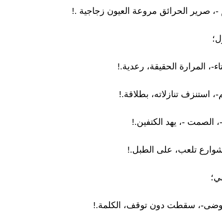
 -، صرير الحرائق مروعة العيون زجاجية .!
ل؛
اء-، المرارة الحقيقة، رعدية.!
م-، استنزف تنازلاته، بطلاقة.!
، الصمت -، يهد الكتفين.!
وارع تلعب، على الطبل.!
ي؛
فوضى-، سقطت دون توقف، الكلمة.!