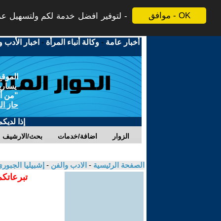
موافق - OK
لتوفير افضل خدمة لكم ولتسهيل عملي
أخبار عامة
-
وكالة أنباء المرأة
-
اخبار الأدب و
الموقع
يسارية
"من أج
حاز ال
إذا لديك
الزوار
اضافة/خدمات
بحث/الارشيف
الصفحة الرئيسية
-
الادب والفن
-
إشبيليا الجبور
تبرعاتكم