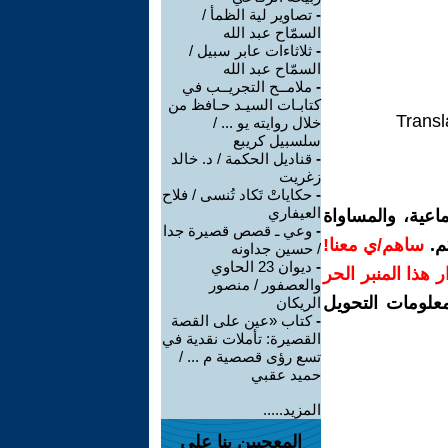
-
تصاوير لية الظمأ /
السمّاح عبد الله
-
ثلاثاءات عابر سبيل /
السمّاح عبد الله
-
ملامــح التجريــب في
كتابـات السيـد حـافظ من
Transl
خلال روايته يو ... /
سلسبيل كريبع
-
قناديل الحكمة / د. خالد
زغريت
-
حكاياتْ تَكاد تُنسى / فلاح
العيفاري
اعية، والمساواة
-
وعي ـ قصص قصيرة جدا
م.
ساهم/ي معنا!
/ حسين جداونه
-
ديوان 23 الحاوي
رار هذا المنبر الحر
والعصفور / منصور
معلومات التحويل
الريكان
-
كتاب «عين على القصة
القصيرة: تأملات نقدية في
تسع رؤى قصصية م ... /
حميد عقبي
المزيد.....
المعجبين بنا على