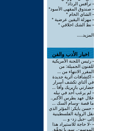
-
ترافس الرذاذ*
-
صندوق المقهى الأسود*
-
الشاي الخام *
-
مهزلة اليقين عرضية *
-
نط الشك اخلاقي *
المزيد.....
اخبار الأدب والفن
-
رئيس اللجنة الأمريكية
للفنون الجميلة: من
المقرر الانتهاء من ...
-
اكتشافات أثرية جديدة
في ألتاي تكشف أسرار
حضارتي بازيريك وأفا ...
-
لم يرغب أحد في نيله
خلال عهد بطرس الأكبر..
ما قصة -وسام السك ...
-
حسن بايكر: المؤثر الذي
نقل الرواية الفلسطينية
إلى -جيل زد- و ...
-
-لا حاجة للاستيراد هذا
الموسم-.. سوريا تحقّق