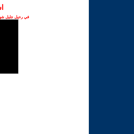
ا‫
في رحيل جليل شهبا