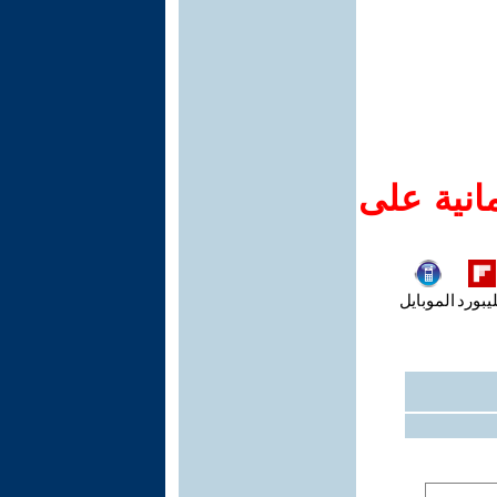
انية على
يبورد
الموبايل