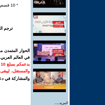
* 10 قصص قصيرة ذكية - متوالية سردية مؤتمتة في ثلاثة فصول.
ترجم ال
الحوار المتمدن م
في العالم العربي
ب
والمستقل، ليبقى ص
والمشاركة في دع
المزيد.....