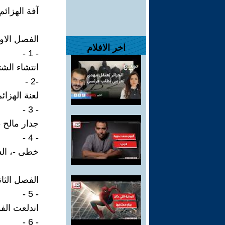
آفة الهزائم
الفصل الاو
اخر الافلام
- 1 -
انتشاء الشت
-2 -
لعنة الهزائ
- 3 -
جدار مالح -
- 4 -
خطى -، الش
الفصل الثان
- 5 -
اندلعت ال
- 6 -