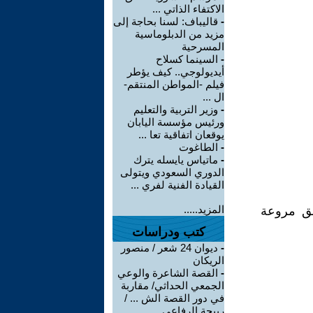
الاكتفاء الذاتي ...
-
قاليباف: لسنا بحاجة إلى
مزيد من الدبلوماسية
المسرحية
-
السينما كسلاح
أيديولوجي.. كيف يؤطر
فيلم -المواطن المنتقم-
ال ...
-
وزير التربية والتعليم
ورئيس مؤسسة اليابان
يوقعان اتفاقية تعا ...
-
الطاغوت
-
ماتياس يايسله يترك
الدوري السعودي ويتولى
القيادة الفنية لفري ...
المزيد.....
ائق مروعة
كتب ودراسات
-
ديوان 24 شعر / منصور
الريكان
-
القصة الشاعرة والوعي
الجمعي الحداثي/ مقاربة
في دور القصة الش ... /
ربيحة الرفاعي