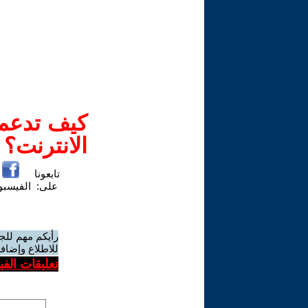
كيف تدعم-
الانترنت؟
تابعونا
على:
الفيسب
رأيكم مهم للج
للاطلاع وإضافة
تعليقات الف