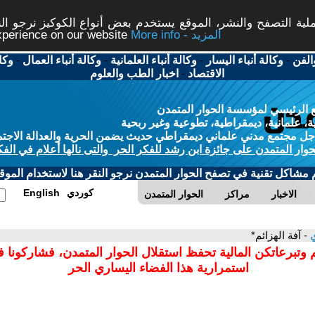
ة التصفح والنشر، الموقع يستخدم بعض أنواع الكوكيز نرجو النق
More info - المزيد
experience on our website
الفن
-
وكالة أنباء اليسار
-
وكالة أنباء العلمانية
-
وكالة أنباء العمال
-
وكا
الاقتصاد
-
اخبار الطب والعلوم
 الرئيسي لمؤسسة الحوار المتمدن
، علمانية، ديمقراطية، تطوعية وغير ربحية
ل مجتمع مدني علماني ديمقراطي حديث يضمن الحرية والعدالة الاجتم
حوار المتمدن على جائزة ابن رشد للفكر الحر والتى نالها أعلام في الفك
م مشاكل تقنية في تصفح الحوار المتمدن نرجو النقر هنا لاستخدام الموقع
كوردي
English
الاخبار
مراكز
الحوار المتمدن
ي
- آفة الهزائم*
 وتبرعاتكن المالية تحفظ استقلال الحوار المتمدن، فشاركونا 
استمرارية هذا الفضاء اليساري الحر