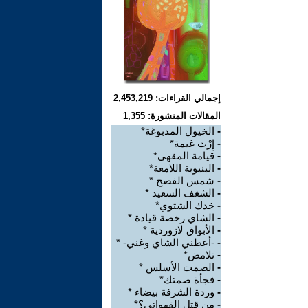
إجمالي القراءات: 2,453,219
المقالات المنشورة: 1,355
-
الخيول المدبوغة*
-
إِرْث غيمة*
-
قيامة المقهى*
-
البنيوية اللامعة*
-
شمس الفصح *
-
الشغف السعيد *
-
خدك الشتوي*
-
الشاي رخصة قيادة *
-
الأبواق لازوردية *
-
-أعطني الشاي وغني- *
-
تلامض*
-
الصمت الأسلس *
-
فجأة صمتك*
-
وردة الشرفة بيضاء *
-
من قتل القهواتي؟*