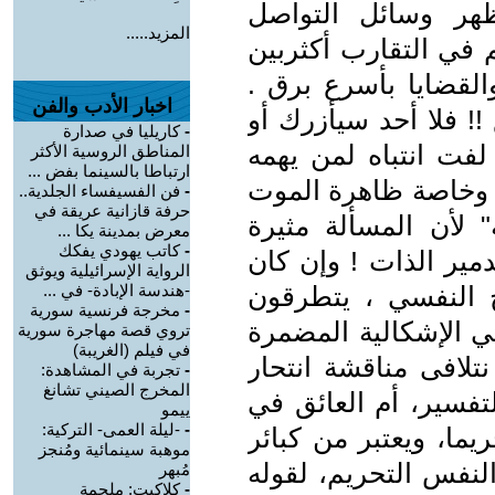
ظهر وسائل التواصل
المزيد.....
في التقارب أكثربين
والقضايا بأسرع برق .
اخبار الأدب والفن
 !! فلا أحد سيأزرك أو
-
كاريليا في صدارة
لفت انتباه لمن يهمه
المناطق الروسية الأكثر
ارتباطا بالسينما بفض ...
ي، وخاصة ظاهرة الموت
-
فن الفسيفساء الجلدية..
حرفة قازانية عريقة في
ه" لأن المسألة مثيرة
معرض بمدينة يكا ...
-
كاتب يهودي يفكك
دمير الذات ! وإن كان
الرواية الإسرائيلية ويوثق
ج النفسي ، يتطرقون
-هندسة الإبادة- في ...
-
مخرجة فرنسية سورية
في الإشكالية المضمرة
تروي قصة مهاجرة سورية
في فيلم (الغريبة)
نتلافى مناقشة انتحار
-
تجربة في المشاهدة:
المخرج الصيني تشانغ
تفسير، أم العائق في
ييمو
-
-ليلة العمى- التركية:
يما، ويعتبر من كبائر
موهبة سينمائية ومُنجز
النفس التحريم، لقوله
مُبهر
-
كلاكيت: ملحمة