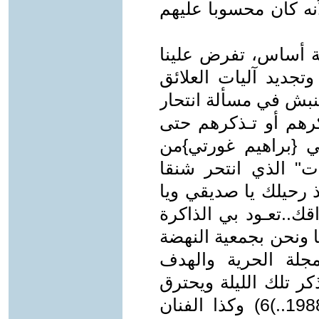
أنه كان محسوبا عليهم
هة أساس، تفرض علينا
وتجديد آليات العلائق
نبش في مسألة انتحار
كرهم أو تـذكرهم حتى
حي {براهيم غورتي}من
ات" الذي انتحر شنقا
نة مضت منذ رحيلك يا صديقي ويا
اقك..تعـود بي الذاكرة
ا ونحن بجمعية النهضة
مجلة الحرية والهدف
ر تلك الليلة ويحترق
جوفي مثل هذه اللية 30/29 ماي 1988..)6) وكذا الفنان