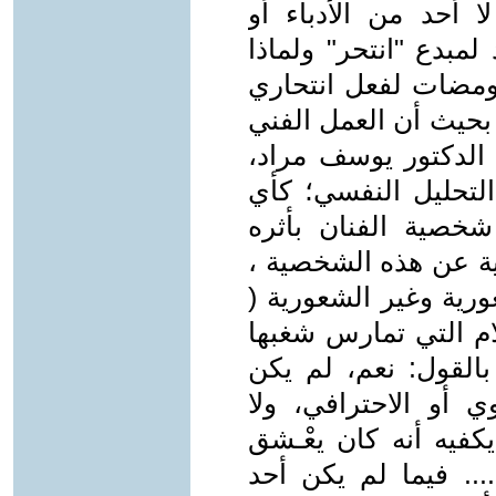
لا أحد من الأدباء أو
لمبدع "انتحر" ولماذا
بومضات لفعل انتحاري
بحيث أن العمل الفني
لدكتور يوسف مراد،
التحليل النفسي؛ كأي
خصية الفنان بأثره
ية عن هذه الشخصية ،
ية وغير الشعورية (
لام التي تمارس شغبها
بالقول: نعم، لم يكن
 أو الاحترافي، ولا
كفيه أنه كان يعْـشق
.. فيما لم يكن أحد