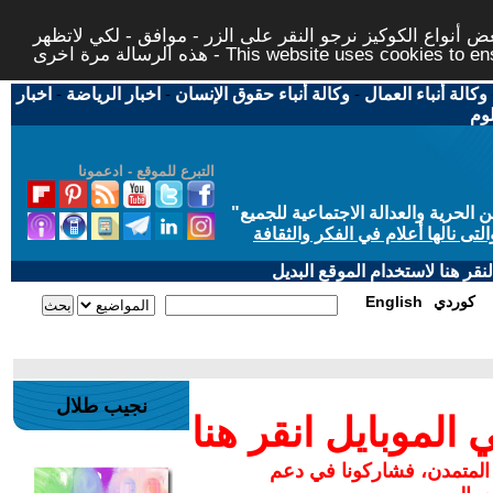
 أنواع الكوكيز نرجو النقر على الزر - موافق - لكي لاتظهر
This website uses cookies to ensure you ge
وكالة أنباء العمال
-
وكالة أنباء حقوق الإنسان
-
اخبار الرياضة
-
اخبار
لوم
التبرع للموقع - ادعمونا
حرية والعدالة الاجتماعية للجميع
"
تى نالها أعلام في الفكر والثقافة
قر هنا لاستخدام الموقع البديل
كوردي
English
نجيب طلال
لموبايل انقر هنا
 المتمدن، فشاركونا في دعم