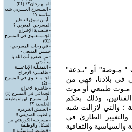
المــهـرجان؟؟ (01)
-
المــسرح العــــربي شبه
تــائـــه ؟؟
-
أيــن سوق التنظير
المسرحي المغربي ؟
-
قــَصدية الإخـراج
الجــمــعــوي في المسرح
(01)
-
في رحاب المسرحي-
حَـسـن المنيعي -
-
من صفرو:لَـكِ الله يا
سَـيِّـدتي
-
التمثيلية الإذاعيـــة
 " مـوضة" أو "بـدعة"
-
ظاهـــرة الإخراج
ي في بلادنا، فهي من
الجــمــعــوي في المسرح
– (2)
ام مـوت طبيعي أو موت
-
ظاهـرة الاخراج
الجماعي في المسرح (1)
الفنانين، وذلك بحكم
-
أين مسرح الهواة بطبعته
الخليجية ؟؟
ة ؛ والتي لازالت شبه
-
الجـيش العَـرمرم
والطيب الصديقي !!
والتغيير الطارئ في
-
مسرحية الكورينتي بين
ة والسياسية والثقافية
الشكل والوظيفة
-
قِـطـَـط فـــاسيَّــة !!