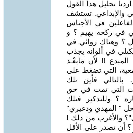
 ما عَـلمتْ (5) هنا إن أردنا تحليل هذا القول
افي والإبداعي. تستشف
الفاعلين في الأجناس
حي في ركحه يهيم ؟ و
ل ؟ وهناك روائي في
كيلي في ألوانه يجذب
لمبدع !! لأن مابعْـد
معية، التي تضغط على
. بالتالي فأين تلك
ات التي تمت في حق
ه ؟ وللتذكير فتلك
احل " المهدي ودغيري"
"؟ والأغرب من ذلك !
 ؟ أن تصدر على الأقل