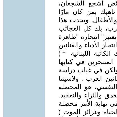
ئص أشجع الشجعان،
ناهيك بمن كان مارّا
والأطفال. ويحدث هذا
ب، بلد كل العجائب
ضات (2) وبالتالي يعتبر" انتحاره "ظاهرة
ار الأدباء والفنانين
الكاتبة اللبنانية †(
المنتحرین في كتابھا
لكن في غياب دراسة
انين العرب . ولاسيما
 النفسي، هو المحصلة
عمق والثراء والتعقيد.
ي نهاية الأمر محصلة
حياة وغرائز الموت (