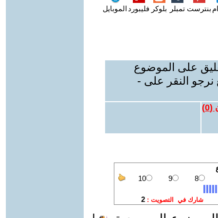
م
بنترست
تمبلر
بلوكر
فليبورد
الموبايل
عليق على الموضوع
نرجو النقر على -
 (
0
)