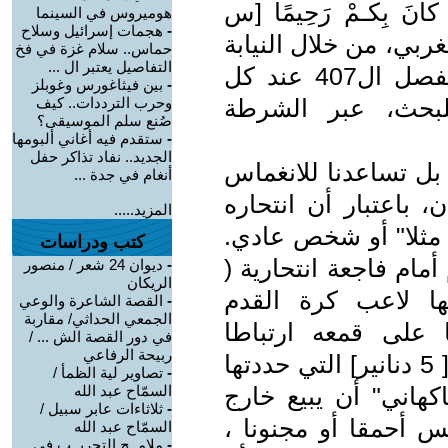
هَ كانَ بِكـمْ رَحِيمًا [س
هوميروس في السينما
-
هجمات إسرائيل وسلاح
 المغربي، من خلال النيابة
حماس.. سلام غزة في فخ
التفاصيل يعتبر ال ...
العامة التي تكون مطالَبة بتحريك الفصل ال407 عند كل
-
بين فيثاغورس وغوبلز
للبحث، عبر الشرطة
وحرب الترددات.. كيف
صُنع سلم الموسيقى؟
-
ستقدم فيه أغاني ألبومها
الجديد.. نفاد تذاكر حفل
 بل تساعدنا للانغماس
أنغام في جدة ...
، باعتبار أن انتحاره
المزيد.....
مثلا" أو شخص عادي.
كتب ودراسات
مام فاجعة انتحارية (
-
ديوان 24 شعر / منصور
الريكان
ا لاعب كرة القدم
-
القصة الشاعرة والوعي
الجمعي الحداثي/ مقاربة
 على قمعه ارتباطا
في دور القصة الش ... /
ربيحة الرفاعي
باحتجاجه على رفع سعـر( الموز) من [ 5 دنانير] التي حددتها
-
تصاوير لية الظمأ /
أراد "الفاكهاني" أن يبيع خارج
السمّاح عبد الله
-
ثلاثاءات عابر سبيل /
س أحمقا أو مجنونا ،
السمّاح عبد الله
-
ملامــح التجريــب في