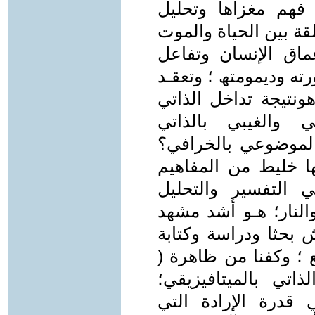
فھم مغزاها وتحليل
لقة بین الحیاة والموت
ماق الإنسان وتفاعل
ته ودیمومتھ ؛ وتعقـد
ونتیجة تداخل الذاتي
ي والغیبي بالذاتي
لموضوعي بالخرافي؟
ا خلیط من المفاھیم
 التفسیر والتحليل
الحرق والنار؛ هـو أشد مشهد
 بحثا ودراسة وكتابة
 ؛ وكفنا من ظاهرة (
ذاتي بالمیتافیزیقي؛
قدرة الإرادة التي