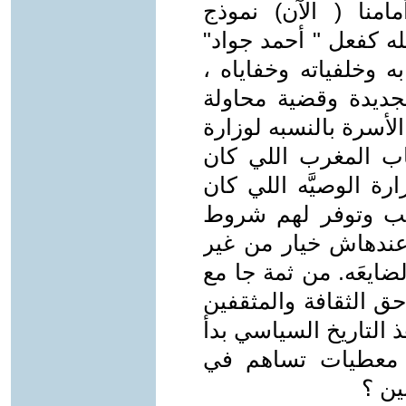
منا ( الآن) نموذج
ه كفعل " أحمد جواد"
ه وخلفياته وخفاياه ،
جديدة وقضية محاولة
لأسرة بالنسبه لوزارة
تاب المغرب اللي كان
رة الوصيَّه اللي كان
هب وتوفر لهم شروط
 عندهاش خيار من غير
ضايعَه. من ثمة جا مع
ق الثقافة والمثقفين
ذ التاريخ السياسي بدأ
أليست هاته معطيات تساهم في
ين ؟