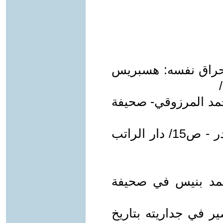
إحراق نفسه: هسبريس
أحمد المرزوقي- صحيفة
3) أدباء منتحرون لمكرم شاكر إسكندر - ص15/ دار الراتب
محمد بنيس في صحيفة
صير في جداريته بتاريخ