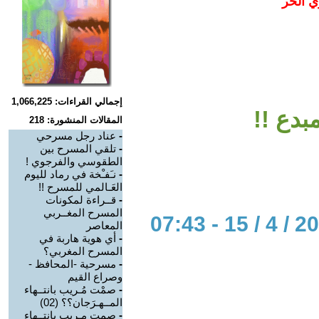
ي الحر
إجمالي القراءات: 1,066,225
مبدع !!
المقالات المنشورة: 218
-
عناد رجل مسرحي
-
تلقي المسرح بين
الطقوسي والفرجوي !
-
نـَفـْخة في رماد لليوم
العَـالمي للمسرح !!
-
قــراءة لمكونات
المسرح المغــربي
المعاصر
-
أي هوية هاربة في
المسرح المغربي؟
-
مسرحية -المحافظ -
وصراع القيم
-
صمْت مُـريب بانتــهاء
المــهـرَجان؟؟ (02)
-
صمت مـريب بانتــهاء