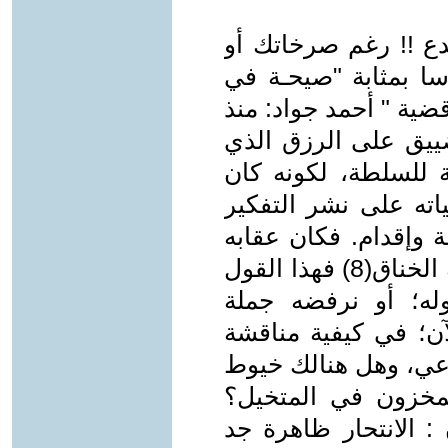
مبدع !! رغم صرخاتك أو
ا بمثابة "صيحـة في
ية " أحمد جواد: منذ
ييق على الرزق الذي
ة للسلطة، لكونه كان
ته على نشر التفكير
 وإقدام. فكان عقابه
المنتظر أن ضيّقت وزارة الثقافة عليه الخناق(8) فهذا القول
له؛ أو نرفضه جملة
آن؛ في كيفية مناقشة
بداعي، وهل هنالك خيوط
مخزون في المتخيل؟
: الانتحار ظاهرة جد