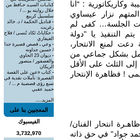
 وكاريكاتورية : “أنا
كتابـات السيـد حـافظ من
خلال روايته يو ... /
لمتهم نزار عيساوي
سلسبيل كريبع
-
قناديل الحكمة / د. خالد
عت الجلسة… كفى لم
زغريت
تم التنفيذ يا "دولة
-
حكاياتْ تَكاد تُنسى / فلاح
العيفاري
دولية دعت لمنع الانتحار،
-
وعي ـ قصص قصيرة جدا
/ حسين جداونه
عمل بشكل جماعي من
-
ديوان 23 الحاوي
والعصفور / منصور
إلى الثلث على الأقل
الريكان
ة العظمى ! فظاهرة الإنتحار
-
كتاب «عين على القصة
القصيرة: تأملات نقدية في
تسع رؤى قصصية م ... /
حميد عقبي
المزيد.....
المعجبين بنا على
الفيسبوك
هـرة انتحار الفنان/
مد جواد" في حق ذاته
3,732,970