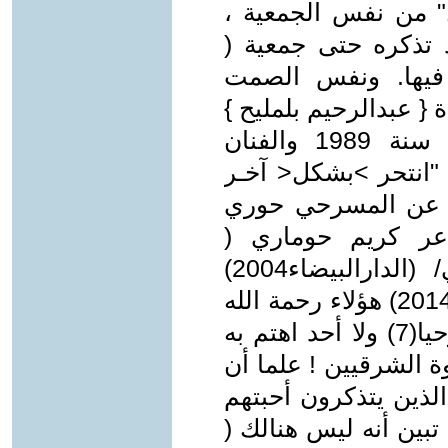
" من نفس الجمعية ،
 تذكره حتى جمعية (
 فيها. ونفس الصمت
{ عبدالرحيم بلمليح }
من جمعية الفتح المسرحي بفاس سنة 1989 والفنان
 "انتحر >بشكل< آخـر
ينا عن المسرحي حوري
مدية 1986) والشاعر كريم حوماري (
أصيلة/1997) والقاص سعيد فاضلي/ (الدارالبيضاء2004)
والشاعر عبد القادر الحافوي ( أكادير2014) هؤلاء رحمة الله
عليهم ، لقد أنجزت حولهم نصا مسرحيا(7) ولا أحد اهتم به
ة الشرقيين ! علما أن
الذین یتذكرون أحبتھم
تبين أنه ليس هنالك (