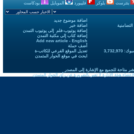
بنترست
بلوكر
فليبورد
الموبايل
بودكاست
اضافة موضوع جديد
التضامنية
اضافة خبر
إضافة يوتيوب-فلم إلى يوتيوب التمدن
إضافة كتاب إلى مكتبة التمدن
Add new article - English
أضف حملة
3,732,97
تعديل الموقع الفرعي للكاتب-ة
ابحث في موقع الحوار المتمدن
شر متاحة للجميع مع الإشارة إلى المصدر
ضاء هيئة الادارة لا تعبر بالضرورة عن رأي الحوار المتمدن