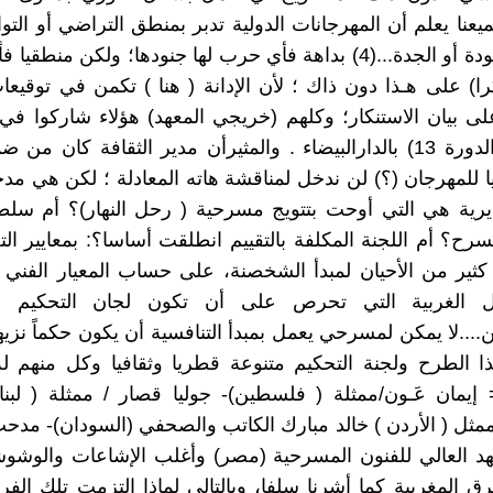
يعنا يعلم أن المهرجانات الدولية تدبر بمنطق التراضي أو الت
بمنطق الجودة أو الجدة...(4) بداهة فأي حرب لها جنودها؛ ولكن منط
) على هـذا دون ذاك ؛ لأن الإدانة ( هنا ) تكمن في توقيعا
 على بيان الاستنكار؛ وكلهم (خريجي المعهد) هؤلاء شاركوا في
العَـربي ( الدورة 13) بالدارالبيضاء . والمثيرأن مدير الثقافة كان 
ليا للمهرجان (؟) لن ندخل لمناقشة هاته المعادلة ؛ لكن هي م
رية هي التي أوحت بتتويج مسرحية ( رحل النهار)؟ أم سلطو
سرح؟ أم اللجنة المكلفة بالتقييم انطلقت أساسا؟: بمعايير الت
ير من الأحيان لمبدأ الشخصنة، على حساب المعيار الفني و
دول الغربية التي تحرص على أن تكون لجان التحكيم م
ذا الطرح ولجنة التحكيم متنوعة قطريا وثقافيا وكل منهم ل
 إيمان عَـون/ممثلة ( فلسطين)- جوليا قصار / ممثلة ( لبنا
مثل ( الأردن ) خالد مبارك الكاتب والصحفي (السودان)- مد
هد العالي للفنون المسرحية (مصر) وأغلب الإشاعات والوشو
رق المغربية كما أشرنا سلفا، وبالتالي لماذا التزمت تلك ال