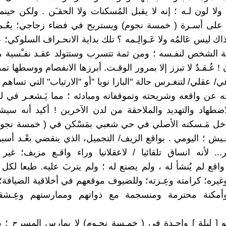
 ولا لون لـه ؛ إنه لا يقبل المُسكنات ولا الحقـَن . ولكن حين
على أسـرة ( خمسة نجوم) ويستريح في فضاء زجاجي؛ يعُـ
 ذاك ليس عَالمُه ولا عَـوالِـمه ؟ تلك بداية الانحـراف السلوكي؛
ة الشخص لنفـسه ؛ ومن ثمة تتسرب وستتولد عقـد نفـْسية ما
عُـقـدٌ لا تبرز إلا بمرور الوقـت. أبرزها الانفصام ووسطها ت
/ عقلي/ لتنغـرس حالة "البارا نويا "أو "الارتياب" التي تساهم ل
 عن واقعه وشريحته وتموقفاته ومبادئه ؛ مما يَـشعـر في 
ضطهاد والتهديد والملاحقة من لدن الآخرين ! أكيد أنه سيشع
داخل مَـسكنه الأصلي في حي شعبي بمَسْكن في ( خمسة نجوم
عـيش ؛ اليومي . بواقع الزيف/ التجميل، الذي ينقضي بعْـد أسب
. لأنه انساق تلقائيا / لاعقلانيا وراء واقـع مزيف؛ غير
اقع لم يُنشأ له ، ولم يصنع له ؛ ولم يتربَ عليه. طبعا لكل
ره؛ كرامته وعِـزته؛ وللضيوف موقعهم في أخلاقية الضيافة
مكنة محترمة ومنسجمة مع ذواتهم وممارستهم وعِـشقه
و [ ليلة ] واحِـدة في ( خمـسة نجـوم) لا يمارس المسرح ؛