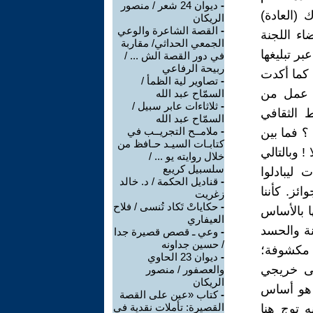
-
ديوان 24 شعر / منصور
 (العادة)
الريكان
-
القصة الشاعرة والوعي
اء اللجنة
الجمعي الحداثي/ مقاربة
بر تبليغها
في دور القصة الش ... /
ربيحة الرفاعي
 كما أكدت
-
تصاوير لية الظمأ /
ي عمل من
السمّاح عبد الله
-
ثلاثاءات عابر سبيل /
 الثقافي
السمّاح عبد الله
-
ملامــح التجريــب في
ير فنية وتقنية (2) لصالح من ؟ فما بين
كتابـات السيـد حـافظ من
 وبالتالي
خلال روايته يو ... /
سلسبيل كريبع
ليبادلوا
-
قناديل الحكمة / د. خالد
ائز. كأننا
زغريت
-
حكاياتْ تَكاد تُنسى / فلاح
ا بالأساس
العيفاري
نة والحسد
-
وعي ـ قصص قصيرة جدا
/ حسين جداونه
مست مكشوفة؛
-
ديوان 23 الحاوي
لى خريجي
والعصفور / منصور
الريكان
؛ هو أساس
-
كتاب «عين على القصة
القصيرة: تأملات نقدية في
 توج هنا