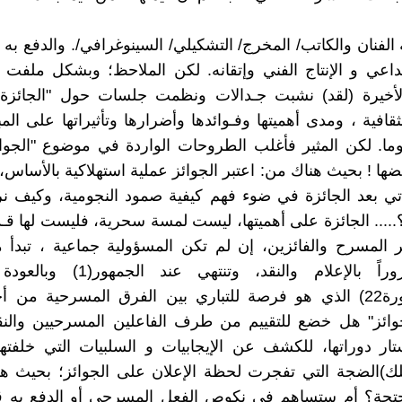
 الفنان والكاتب/ المخرج/ التشكيلي/ السينوغرافي/. والدفع به 
لإبداعي و الإنتاج الفني وإتقانه. لكن الملاحظ؛ وبشكل ملفت
لأخيرة (لقد) نشبت جـدالات ونظمت جلسات حول "الجائزة" ا
لثقافية ، ومدى أهميتها وفـوائدها وأضرارها وتأثيراتها على ال
ما. لكن المثير فأغلب الطروحات الواردة في موضوع "الجوا
ها ! بحيث هناك من: اعتبر الجوائز عملية استهلاكية بالأساس، 
تي بعد الجائزة في ضوء فهم كيفية صمود النجومية، وكيف نر
 ؟..... الجائزة على أهميتها، ليست لمسة سحرية، فليست لها قـ
المسرح والفائزين، إن لم تكن المسؤولية جماعية ، تبدأ م
نفـسه مروراً بالإعلام والنقد، وتنتهي 
تطوان(الدورة22) الذي هو فرصة للتباري بين الفرق المسرحية من
وائز" هل خضع للتقييم من طرف الفاعلين المسرحيين والنقاب
ار دوراتها، للكشف عن الإيجابيات و السلبيات التي خلفتها
تلك)الضجة التي تفجرت لحظة الإعلان على الجوائز؛ بحيث ه
حتجة؟ أم ستساهم في نكوص الفعل المسرحي أو الدفع به قـ