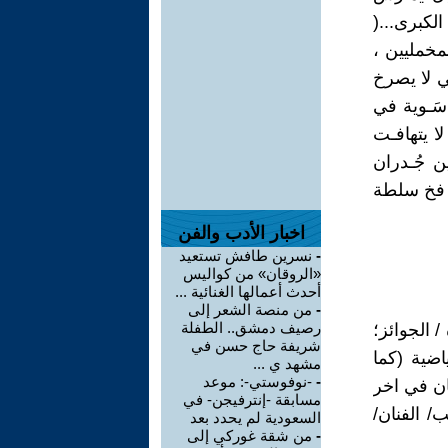
لكبرى...(
مخمليين ،
ي لا يصرخ
 سَـوية في
لا يتهافـت
ن جُـدران
في فخ سلطة
اخبار الأدب والفن
-
نسرين طافش تستعيد
«الروقان» من كواليس
أحدث أعمالها الغنائية ...
-
من منصة الشعر إلى
رصيف دمشق.. الطفلة
/ الجوائز؛
شريفة حاج حسن في
ضية (كما
مشهد ي ...
-
-نوفوستي-: موعد
ان في اخر
مسابقة -إنترفيجن- في
/ الفنان/
السعودية لم يحدد بعد
-
من شقة غوركي إلى