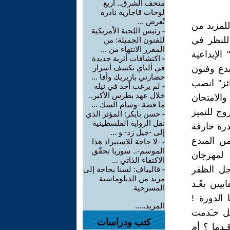
متحف الشرق.. أربع
لوحات قاجارية نادرة
تُعرض ...
للمزيد من
-
رئيس اللجنة الأمريكية
 للنظر في
للفنون الجميلة: من
المقرر الانتهاء من ...
لإبداعية
-
اكتشافات أثرية جديدة
في ألتاي تكشف أسرار
مبدع وفنون
حضارتي بازيريك وأفا ...
ئز" انصب
-
لم يرغب أحد في نيله
خلال عهد بطرس الأكبر..
والامتحان
ما قصة -وسام السك ...
وج للتميز
-
حسن بايكر: المؤثر الذي
نقل الرواية الفلسطينية
درة خارقة
إلى -جيل زد- و ...
ن المبدع
-
-لا حاجة للاستيراد هذا
الموسم-.. سوريا تحقّق
عند الجمهور(1) وبالعودة لمهرجان
الاكتفاء الذاتي ...
 أجل الظفر
-
قاليباف: لسنا بحاجة إلى
مزيد من الدبلوماسية
يين بعْـد
المسرحية
 الدورة !
المزيد.....
ل خـَدمت
كتب ودراسات
دما ؟ أم