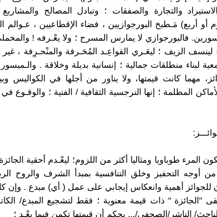
لاستيراد والتجارة والصفقات ؛ وتبادل المصالح والمشاريع ا
أو أربع) مَـطبخ البورجوازيين ، فضاء الإقطاعيين ، عـوالم ال
ورين. فالبورجوازي لا يمارس المسرح ؛ ولا يعْـرفه ! والمخمل
ينسف الزيف ؛ ليعَـري القواعِـد المُحَـرفة والمنْحـرِفة ، غير
معية لبناء منطلقات جمالية ؛ إنسانية بديلة وخلاقة . والـميسور 
ئز، مهما كانت قيمتها، ولا يناور من أجلها في الكواليس وبي
أماكن المظلمة ؛ إنها النرجسية الثقافية / الفنية ؛ والوقـوع 
ائـــز:
كون المرء طوباويا ومثاليا أكثر من اللزوم؛ ليعْـدم أحقية الجائزة 
 أوجه التحفيز وخلق التنافسية بمبدأ الشرف والروح الريا
ن للجوائز أهمية وانعكاس إيجابي على عمل ( أي) مبدع . وإن ك
ى "الجائزة " ذات قيمة معنوية ؛ فقط لتشجيع المبدع/ الكاتب
باحث/ الناشر/الصحفي/... بحكم أن قيمتها تكمن فيما بعْـد ؛