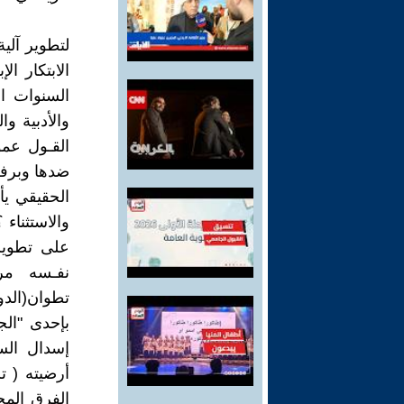
لتطوير آلية
الابتكار ا
السنوات ا
والأدبية وا
القـول عمو
ضدها وبرفض
الحقيقي يأ
والاستثناء
على تطوير 
بإحدى "الج
إسدال الست
أرضيته ( 
الفرق الم