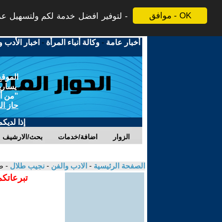
موافق - OK
لتوفير افضل خدمة لكم ولتسهيل عملي
أخبار عامة
-
وكالة أنباء المرأة
-
اخبار الأدب و
الموقع
يسارية
"من أج
حاز ال
إذا لديك
الزوار
اضافة/خدمات
بحث/الارشيف
الصفحة الرئيسية
-
الادب والفن
-
نجيب طلال
- ص
تبرعاتكم