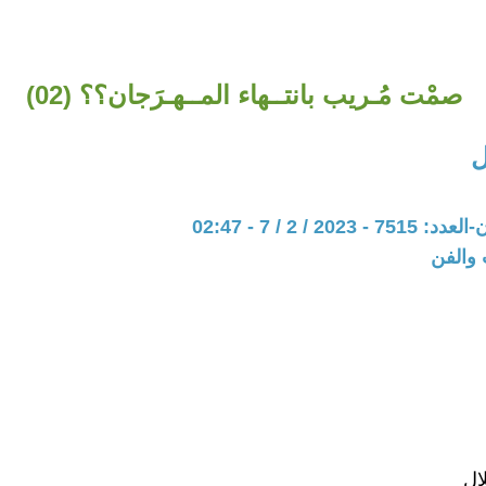
صمْت مُـريب بانتــهاء المــهـرَجان؟؟ (02)
ل
202 / 2 / 7 - 02:47
 والفن
ال