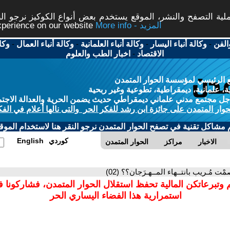
ة التصفح والنشر، الموقع يستخدم بعض أنواع الكوكيز نرجو النق
More info - المزيد
experience on our website
الفن
-
وكالة أنباء اليسار
-
وكالة أنباء العلمانية
-
وكالة أنباء العمال
-
وكا
الاقتصاد
-
اخبار الطب والعلوم
 الرئيسي لمؤسسة الحوار المتمدن
، علمانية، ديمقراطية، تطوعية وغير ربحية
ل مجتمع مدني علماني ديمقراطي حديث يضمن الحرية والعدالة الاجتم
حوار المتمدن على جائزة ابن رشد للفكر الحر والتى نالها أعلام في الفك
م مشاكل تقنية في تصفح الحوار المتمدن نرجو النقر هنا لاستخدام الموقع
كوردي
English
الاخبار
مراكز
الحوار المتمدن
مْت مُـريب بانتــهاء المــهـرَجان؟؟ (02)
 وتبرعاتكن المالية تحفظ استقلال الحوار المتمدن، فشاركونا 
استمرارية هذا الفضاء اليساري الحر