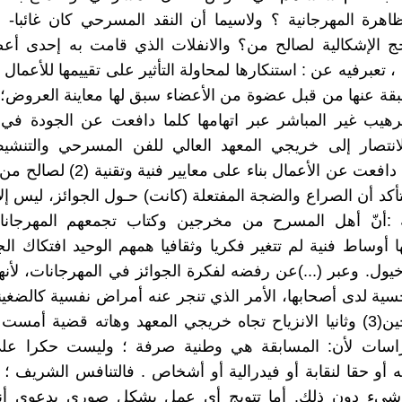
ظاهرة المهرجانية ؟ ولاسيما أن النقد المسرحي كان غائبا- ك
جج الإشكالية لصالح من؟ والانفلات الذي قامت به إحدى أعض
 ، تعبرفيه عن : استنكارها لمحاولة التأثير على تقييمها للأعمال ع
قة عنها من قبل عضوة من الأعضاء سبق لها معاينة العروض؛
ترهيب غير المباشر عبر اتهامها كلما دافعت عن الجودة ف
لانتصار إلى خريجي المعهد العالي للفن المسرحي والتنشيط
والحال أنها دافعت عن الأعمال بناء على معاي
كد أن الصراع والضجة المفتعلة (كانت) حـول الجوائز، ليس إلا !
:أنّ أهل المسرح من مخرجين وكتاب تجمعهم المهرجانات 
ا أوساط فنية لم تتغير فكريا وثقافيا همهم الوحيد افتكاك الجو
ول. وعبر (...)عن رفضه لفكرة الجوائز في المهرجانات، لأنه
سية لدى أصحابها، الأمر الذي تنجر عنه أمراض نفسية كالضغي
لدى المتوجين(3) وثانيا الانزياح تجاه خريجي المعهد وهاته قضية أ
راسات لأن: المسابقة هي وطنية صرفة ؛ وليست حكرا ع
نه أو حقا لنقابة أو فيدرالية أو أشخاص . فالتنافس الشريف 
ا شيء دون ذلك. أما تتويج أي عمل بشكل صوري بدعوى أنه