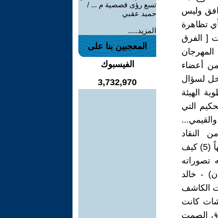
تسع رؤى قصصية م ... /
وافق وليس
حميد عقبي
قيا فأي تظاهرة
المزيد.....
ت [ الفرق
المعجبين بنا على
 المهرجان
الفيسبوك
من ضمن أعضاء
دخل لسؤال
3,732,970
ية الهيئة
حكيم التي
القيمي...
ن النقاد
المتخصصين....لا يمكن لمسرحي يعمل بمبدأ التنافسية أن يكون حكماً نزيهاً (5) كيف
ه تصوراته
ن) - خالد
حت الكاشف
شات كانت
فرق الصمت