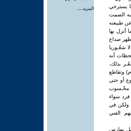
ما يسترخي
المزيد.....
مه الصمت
 عن طبيعته
 أنزل بها
مظهر صداع
ا شعُـوريا
لحظات أنه
ُـر بذلك،
) وتقاطع
وع أو حتى
 محْـسوب
 فرد سواء
؛ ولكن في
م الفني
 بل يمارس