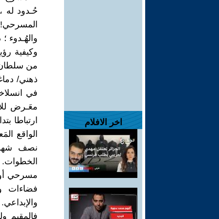
حُـدود له ،
المسرحي! 
والهُـدوء ؛
وكيفية رؤي
من سلطان ! 
ذهني/ دماغي
في انسلاخه
معَـرض للا
ارتباطا بت
اخر الافلام
الواقع المَ
نصف شهر..
الخطوات. و
مسرحي أوغي
فضاءات وأ
والإبداعي.
فالمقيم ول