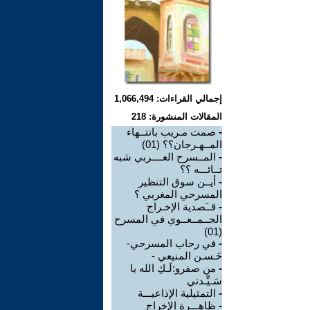
إجمالي القراءات: 1,066,494
المقالات المنشورة: 218
-
صمت مـريب بانتــهاء
المــهـرجان؟؟ (01)
-
المــسرح العــــربي شبه
تــائـــه ؟؟
-
أيــن سوق التنظير
المسرحي المغربي ؟
-
قــَصدية الإخـراج
الجــمــعــوي في المسرح
(01)
-
في رحاب المسرحي-
حَـسـن المنيعي -
-
من صفرو:لَـكِ الله يا
سَـيِّـدتي
-
التمثيلية الإذاعيـــة
-
ظاهـــرة الإخراج