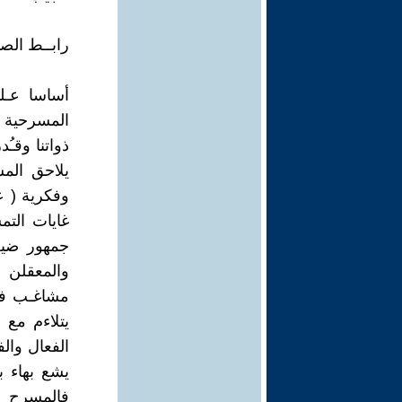
رابــط الص
أساسا عـلي
المسرحية ؛
ذواتنا وقـُ
يلاحق المس
وفكرية ( عَ
غايات التم
جمهور ضيع
والمعقلن ،
مشاغـب في 
يتلاءم مع 
الفعال والف
يشع بهاء ب
فالمسرح مغ