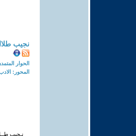
نجيب طلا
الحوار المتمدن-العدد: 7515 - 3
المحور: الادب
نـجيب طــل