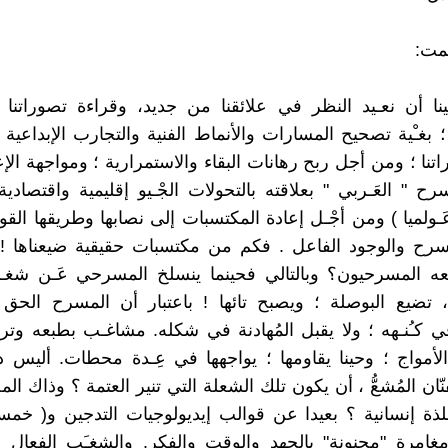
مت:
نا أن نعـيد النظر في علائقنا من جديد، وقراءة تصوراتنا 
 بغـْية تصحيح المسارات والأنماط الفنية والتجارب الإبداعية
دراتنا ؛ ومن أجل ربح رهانات البقاء والاستمرارية ؛ ومواجهة ال
رح " العَـربي " بعلاقته بالتحولات الجْـيو إقليمية واقتصادي
ـولميا ) ومن أجْـل إعادة المكتسبات إلى نصابها وطريقها القو
سرح والوجود الفاعل . فكم من مكتسبات حقيقية ضيعناها ! 
ه المسرحيون؟ وبالتالي فحينما ينسلخ المسرحي عَـن شغـب
 تضيع البوصلة ؛ ويصبح تائها ! باعتبار أن المسرح الحق 
كـُنـهه ؛ ولا يقبل المُهادنة في شكله. مشاغـب بطبعه وتركي
الأمواج ؛ وحينا يقاومها ؛ يواجهها في عِـدة محطات. أليس د
نّان المُشعُّ ، أن يكون تلك الشعلة التي تنير العتمة ؟ وذاك ال
لذة إنسانية ؟ بعيدا عن قوالب إيديولوجيات التدجين و( خم
امرة "مجنونة" بالجهد والوقت والفكر. والشغـَب الفعال و