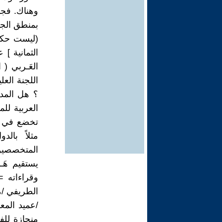
وهناك. فجم
(ليست حكرا
الثمانية ]
اللجنة الع
؟ هل المدي
العربية للم
تخضع في كث
مثلاً بال
يستقيم هَـ
وقراءاته =
الطريفي /م
/عميد المع
منحازة للف