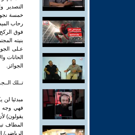
التصدير وا
خمسة نجوم 
رحاب الميس
فوق الركح ل
بنيته المجت
عـلى الجوا
الحانات وال
الجوائز.
تــلك الــجـو
مبدئيا لن ي
فهي وجه من
يقولون) لأ
المطاف تبق
الرياضي/ ال