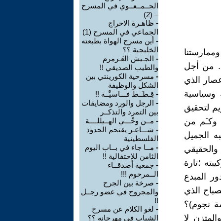
الجــمــعــوي في المسرح
– (2)
-
ظاهـرة الاخراج
الجماعي في المسرح (1)
-
أين مسرح الهواة بطبعته
الخليجية ؟؟
وممارستنا
-
الجـيش العَـرمرم
 . من أجل
والطيب الصديقي !!
-
مسرحية الكورينتي بين
إعصار الذي
الشكل والوظيفة
ة وسياسية
-
قِـطـَـط فـــاسيَّــة !!
-
الرجل والورد ومضايقات
يم لتحقيق
بين التمرد والتذكــر
وكـَم من
-
مــن وحْـــي الهــيللــــة
-
شـــاعـر يقتحم الحدود
ه الجميل
الفلسطينية
-
مــا جاء في بــاب اليوم
والحقيقي
الثامن للإحتفالية !!
بته ؛تارة
-
جمعية أصدقــاء
الــمرحوم !!!
ور المبدع
-
صرخة بين الجرح
مصباح الذي
والمجروح في عضو رجــل
!!
سة نجوم)؟
-
لغو الكلام عن مسرح
المتزن لا
الشباب في مهرجانه ؟؟