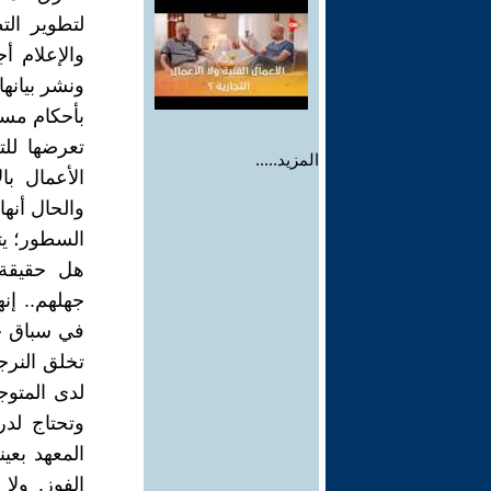
لتطوير الت
والإعلام أ
ونشر بيانها
بأحكام مسب
تعرضها لل
المزيد.....
الأعمال با
السطور؛ يتأ
هل حقيقة 
جهلهم.. إنه
في سباق خي
تخلق النرج
وتحتاج لد
المعهد بعي
الفوز. ول