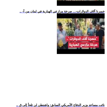
.. -خسرنا آلاف الدولارات-... صرخة مزارعي الهبارية في لبنان من آ
.. نائب مساعد وزير الدفاع الأمريكي السابق: واشنطن لن تلجأ إلى ق