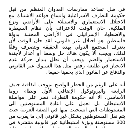
في ظل تصاعد ممارسات العدوان المنظم من قبل
حكومة التطرف الاسرائيلية واتساع قواعد الاشتباك مع
الاحتلال الاستعماري والاستيلاء على الأراضي ونزع
الملكية، حان الوقت للاعتراف بأن نظام السيطرة
والاضطهاد الإسرائيلي في الأراضي المحتلة بدولة
فلسطين هو احتلال غير قانوني، لقد حان الوقت لأن
يعترف المجتمع الدولي بهذه الحقيقة ويتصرف وفقًا
لذلك، ويجب ألا يكون هناك حل وسط أو أعذار لأجندة
الاستعمار والضم، ويجب أن تظل بلدان حركة عدم
الانحياز في طليعة رفض مثل هذا السلوك غير القانوني
والدفاع عن القانون الذي يحمينا جميعا .
أنه على الرغم من الحظر الواضح بموجب اتفاقية جنيف
الرابعة والبروتوكول الإضافي الأول ونظام روما
الأساسي، الا أنه حكومة التطرف تصر على مواصلة
الاستيطان بل تعمل على اعادة المستوطنين الى
المستوطنات التي انسحبت منها في الضفة الغربية حيث
يتم نقل المستوطنين بشكل غير قانوني إلى ما يقرب من
300 مستوطنة وبؤرة استيطانية غير قانونية منتشرة في