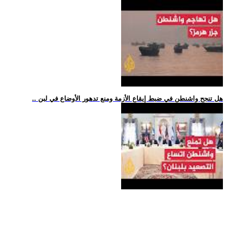
.. هل تنجح واشنطن في ضبط إيقاع الأزمة ومنع تدهور الأوضاع في لبن