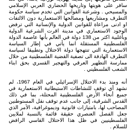
سافر على هويتها وتاريخها الحضاري العربي الإسلامي
والمسيحي . وشرعنة القوانين التي تخدم سياسة حكومة
التطرف ومشاريعها ومصالحها الاستعمارية دون الالتفات
او ادنى مراعاة للقوانين الدولية والإنسانية التي ترفض
الوجود الاستعماري في مدينة اقرت الشرعية الدولية
وبأغلبية اكثر من 138 دولة في العالم بأنها عاصمة الدولة
الفلسطينية المستقلة انما يأتي في إطار السياسة
الاستعمارية التي تنتهجها دولة الاحتلال وتطبيقا لسياسة
التطرف الهادفة الى تصفية القضية الفلسطينية من خلال
ممارسة التطهير العرقي والتهجير القسري بحق ابناء
الشعب الفلسطيني .
أنه ومنذ بدء الاحتلال الإسرائيلي في العام 1967، لم
نشهد أي توقف للنشاطات الاستيطانية الاستعمارية في
جميع أنحاء الأرض الفلسطينية المحتلة، بما في ذلك
القدس الشرقية، إلى جانب عدم توقف نقل المستوطنين
المصاحب لها، بامتيازات قانونية وديموغرافية، الأمر الذي
جعل الفصل العنصري حقيقة قائمة بالنسبة لملايين
الفلسطينيين في ظل هذا الاحتلال القاسي الرافض
للسلام .