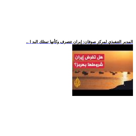
.. المدير التنفيذي لمركز صوفان: إيران تتصرف وكأنها تمتلك اليد ا