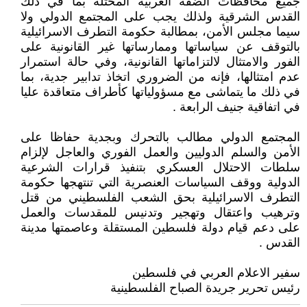
جميع محافظات الضفة الغربية المحتلة بما في ذلك
القدس الشرقية ولذلك يجب على المجتمع الدولي ولا
سيما مجلس الأمن، بمطالبة حكومة التطرف الاسرائيلية
بالتوقف عن سياساتها وممارساتها غير القانونية على
الفور والامتثال لالتزاماتها القانونية، وفي حالة استمرار
عدم امتثالها، فإنه من الضروري اتخاذ تدابير جدية، بما
في ذلك ما يتماشى مع مسؤولياتها كأطراف متعاقدة عليا
في اتفاقية جنيف الرابعة .
المجتمع الدولي مطالب بالتحرك وبجدية حفاظا على
الأمن والسلم الدوليين والعمل الفوري والعاجل لإلزام
سلطات الاحتلال العسكري بتنفيذ قرارات الشرعية
الدولية ووقف السياسات العنصرية التي تنتهجها حكومة
التطرف الاسرائيلية بحق الشعب الفلسطيني من قتل
وترهيب واعتقال وتهجير وتدنيس للمقدسات والعمل
على دعم قيام دولة فلسطين المستقلة وعاصمتها مدينة
القدس .
سفير الاعلام العربي في فلسطين
رئيس تحرير جريدة الصباح الفلسطينية