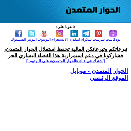
تابعونا على:
بودكاست
بنترست
تيلكرام
لينكدإن
الانستغرام
اليوتيوب
التويتر
الفيسبوك
تبرعاتكم وتبرعاتكن المالية تحفظ استقلال الحوار المتمدن،
فشاركونا في دعم استمرارية هذا الفضاء اليساري الحر
[اشترك في قناة ‫«الحوار المتمدن» على اليوتيوب]
الحوار المتمدن - موبايل
الموقع الرئيسي