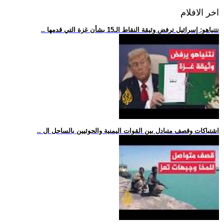
اخر الافلام
.. نتنياهو: إسرائيل ترفض وثيقة النقاط الـ15 بشأن غزة التي قدمها
.. اشتباكات وقصف متبادل بين القوات اليمنية والحوثيين بالساحل ال