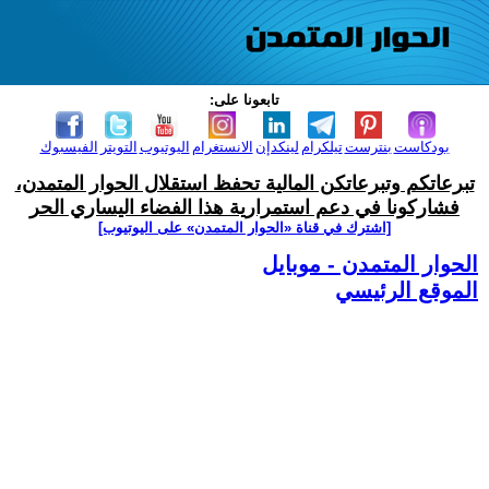
تابعونا على:
بودكاست
بنترست
تيلكرام
لينكدإن
الانستغرام
اليوتيوب
التويتر
الفيسبوك
تبرعاتكم وتبرعاتكن المالية تحفظ استقلال الحوار المتمدن،
فشاركونا في دعم استمرارية هذا الفضاء اليساري الحر
[اشترك في قناة ‫«الحوار المتمدن» على اليوتيوب]
الحوار المتمدن - موبايل
الموقع الرئيسي