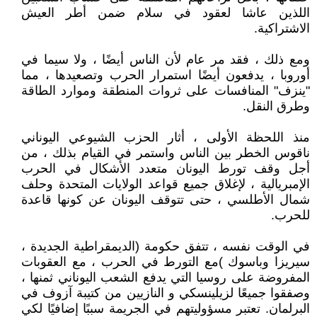
اللذين عاشا لعقود في سلام ضمن أطر العيش
الاشتراكية.
ومع ذلك ، فقد مر عام لأن الناس أيضًا ، ولا سيما في
أوروبا ، يدفعون أيضًا استمرار الحرب وتصعيدها ، مما
"ينزف" المنافسات على ثروات المنطقة وموارد الطاقة
وطرق النقل.
منذ اللحظة الأولى ، أثار الحزب الشيوعي اليوناني
ناقوس الخطر بين الناس واستمر في القيام بذلك ، من
أجل وقف تورط اليونان متعدد الأشكال في الحرب
الإمبريالية ، لإغلاق جميع قواعد الولايات المتحدة وحلف
شمال الأطلسي ، حتى تتوقف اليونان عن كونها قاعدة
للحرب.
في الوقت نفسه ، تتفق حكومة (الديمقراطية الجديدة ،
سيريزا وباسوك )مع التورط في الحرب ، مع العقوبات
المفروضة على روسيا التي يدفع الشعب اليوناني ثمنها ،
وصفقوا جميعًا لزيلينسكي و النازيين من كتيبة آزوف في
البرلمان. تعتبر مسؤوليتهم في الجريمة سببًا إضافيًا لكي