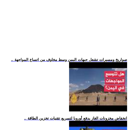
.. صواريخ ومسيرات تشعل جبهات اليمن وسط مخاوف من اتساع المواجهة
.. انخفاض مخزونات الغاز يدفع أوروبا لتسريع تقنيات تخزين الطاقة