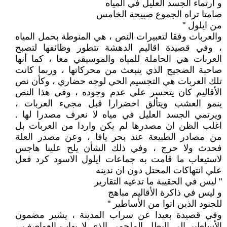
و ارتماء الجسد العليل في المياه
صامتا تراه الجموع صبيحة الخامس
من ايلول "
والعربات وفقا لتعبيرات النص ، هي المنوطة بحمل المياه
، وفي قصيدة اقاليم الدهشة تتطور وظائفها لتصبح
العربات هي الحاملة للمياه والموسيقي معا ، كما أنها
صاحبة الضجيج الذي ينبعث من محركاتها ، وربما كانت
تلك العربات هي التجسيم الحي لوجه حضاري ، وكأن نص
الأقاليم كان يتحسر علي عدم وجوده ، وفي هذا النص
ينمو العشب ويتألق اخضرارا قبل مجيء العربات ،
ويرتمي الجسد العليل في مياه لا نعرف مصدرا لها .
اغلب الظن ان مصدرها لم يكن واردا من العربات بل
من مصادر الطبيعة عند بحر يافا ، وعن مصدر العلة
فحدث ولا حرج ، وفي ذلك الشأن يلح علينا هاجس
لاستيعاب ما قامت به جماعات ايلول الاسود كرد فعل
علي انتهاكات المحتل دون ان ندينه
" ليس في الحقيبة ما تدعيه التقارير
و ليس في ذاكرة الأقاليم مباهج
للجنود الذين اتوا من الأساطير "
وفي قصيدة بعيدا عن سراب المدينة ، يشير مضمون
الأساطير الي البطل الملحمي الذي لا يهاب العواصف ،