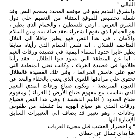
الليالي "
والشرق القديم يقع في موقعه المحدد بمعجم النص وقد
شمله تخصيص للموقع استثناء من التعميم علي دول
الشرق العربي . ارض فلسطين ، والحمام الذي يطير ،
هو الحمام الذي يقوم الشعراء بعقد صلة بينه وبين السلام
والأمان . في هذا النص فهو يطير جافلا الي التلال
المتاخمة للظلال . انه نفس الحمام الذي رأيناه سابقا
يطير عابرا حدود السماء اليمنية في قصيدة ورقات الغيم
، اما عن المنطقة التي يسود فيها الظلال ، فقد رأينا
ظلامها في قصيدة الغرباء ، وكانت تعني المنطقة التي
تقع علي هامش الخرائط ، وفي تلك القصيدة فالظلال
تحتوي علي مرادفها اللغوي الذي يعتني بالخفاء والبعد عن
العيون المتربصة ، ويكون ضياع ورقات المدي التعبير
الذي يتناسب مع مفهوم ضياع الأرض ( الغرباء ) ومفهوم
ضياع الحدود ( اقاليم الدهشة ) وفي هذا النص فضياع
ورقات المدي هو ضياع الهوية بما تشمله من طقوس
وعادات ، وهو تعبير قد يضاف الي التعبيرات السابق
الإشارة اليها ..
" و اخضرار العشب قبل مجيء العربات
هنا يداي تسأل عن خطاي