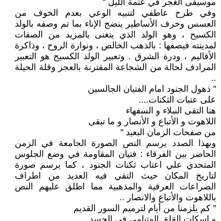
موسيقى الغجر في عتمة الليل "
وفي طرح عاطفي لتنبيه الوعي بعدم الخوف من
العسس وخرف الأساطير ينضح الإناء بما تم وصفه بالولد
الكسيح ، وهو الولد الذي يتغنى بالمزيد من الصفات
لمدينته فيصفها : بالذهب الخالص ، ونوارة الروح ، وذاكرة
الأقاليم ، ودرة الشرق . وتعبير الولد الكسيح هو التعبير
المرادف لحالة من الشجاعة المقترنة بالعجز وقلة الحيلة
..
" ذهول الجنود امام الفتيان الجالسين
على عتبات الثكنات....
هنا التقى النبلاء و السفهاء
اللاهوت و الأتباع و الأنصار و ما تبقى
من صفحات الزمان البعيد "
وبهذا الصدد يرسم النص الصورة الجامعة في الزمن
الحاضر بين الفرقاء : فتيان المقاومة في وضع الجلوس
المتحدي علي اعتاب ثكنات الجنود ، كما يرسم صورة
لتاريخ المكان حيث التقي فيه العديد من اطراف
الصراعات العرقية والمذهبية مما اطلق عليهم النص
باللاهوت والأتباع والانصار ..
" كم يلزمنا من أيام لترميم السور القديم
و اسكات القلق المتنامي في الجسد