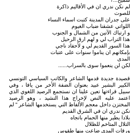
سميح...؟
لم نكن ندري ان في الأقاليم ذاكرة
للصوت
على جدران المدينة كتبت اسماء النساء
اللواتي عشقنا ضباب الغيوم
و ارتباك الآتين من الشمال و الجنوب
هذا التراب لي و لهم ارق الرحيل
هذا السور القديم لي و لأحفاد ناجي
بإمكانهم ان يناموا سنوات على عتبات
المدى
لكن لن ينعموا سوى بالسراب......
قصيدة جديدة قدمها الشاعر والكاتب السياسي التونسي
الكبير البشير عبيد بعنوان الضفة الأخر من يافا ، وفي
سبيل قراءتها تعين علينا ان نستجمع الرصيد اللغوي الذي
اعتمد عليه النص لإخراج هذا النشيد ، وهو الرصيد
المختزن داخل معجم الألفاظ التي يستخدمها الشاعر " لم
نكن ندري ان في الشرق القديم
بلادا يطير منها الحمام باتجاه
التلال المتاخم للظلال
ورقات المدى ضاعت منها طقوس