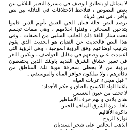
لا يتماثل او يتطابق الوصف في مسيرة التعبير البلاغي بين
بعض النصوص ، فنلاحظ الاختلافات في الدلالة بين نص
وآخر . في نص غرباء
يرصد النص حالة فتيان الحي العتيق بأنهم الذين قاموا
بتدخين السجائر ، وقتلوا احلامهم ، وهي صفات تجسم
تحت ستار اللغة ذلك الجانب السلبي من الصفات ، وفي
هذا النص فالحديث عن الفتيان هو الحديث الذي يقوم
بترتيب اوضاعهم وفق الرؤية الموجبة ، وهي الرؤية التي
اعتمدت علي وضعهم في مقابل العواصف ، ويكمن اللغز
في تعبير عشاق الشرق القديم باولئك الذين يحتفظون
برؤية من لا يحظى بمعرفة هوية تلك المناطق من
دفاترهم ، ولا يملكون حوافز المياه والموسيقي ..
" قبل مجيء عربات المياه
باغتنا الولد الكسيح بالعناق و حكم الأجداد:
لا تخف من عيون العسس
هذي بلادي و لهم خرف الأساطير
يافا.. درة الشرق المتاخم للحنين
ذاكرة الأقاليم
نوارة الروح
الذهب الخالص على شجر السنديان