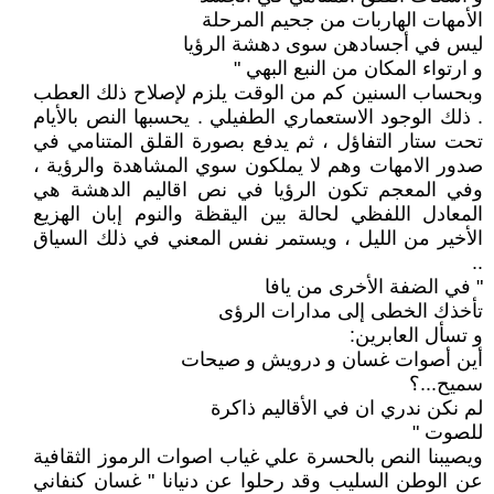
الأمهات الهاربات من جحيم المرحلة
ليس في أجسادهن سوى دهشة الرؤيا
و ارتواء المكان من النبع البهي "
وبحساب السنين كم من الوقت يلزم لإصلاح ذلك العطب
. ذلك الوجود الاستعماري الطفيلي . يحسبها النص بالأيام
تحت ستار التفاؤل ، ثم يدفع بصورة القلق المتنامي في
صدور الامهات وهم لا يملكون سوي المشاهدة والرؤية ،
وفي المعجم تكون الرؤيا في نص اقاليم الدهشة هي
المعادل اللفظي لحالة بين اليقظة والنوم إبان الهزيع
الأخير من الليل ، ويستمر نفس المعني في ذلك السياق
..
" في الضفة الأخرى من يافا
تأخذك الخطى إلى مدارات الرؤى
و تسأل العابرين:
أين أصوات غسان و درويش و صيحات
سميح...؟
لم نكن ندري ان في الأقاليم ذاكرة
للصوت "
ويصيبنا النص بالحسرة علي غياب اصوات الرموز الثقافية
عن الوطن السليب وقد رحلوا عن دنيانا " غسان كنفاني