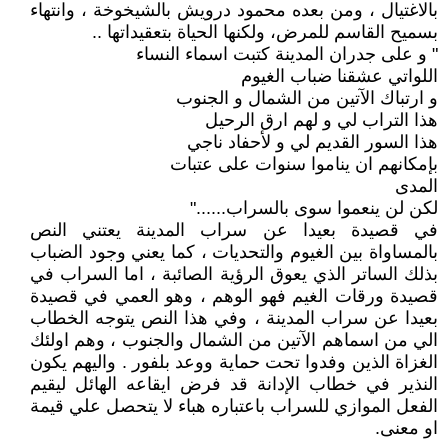
بالاغتيال ، ومن بعده محمود درويش بالشيخوخة ، وانتهاء
بسميح القاسم للمرض، ولكنها الحياة بتعقيداتها ..
" و على جدران المدينة كتبت اسماء النساء
اللواتي عشقنا ضباب الغيوم
و ارتباك الآتين من الشمال و الجنوب
هذا التراب لي و لهم ارق الرحيل
هذا السور القديم لي و لأحفاد ناجي
بإمكانهم ان يناموا سنوات على عتبات
المدى
لكن لن ينعموا سوى بالسراب......"
في قصيدة بعيدا عن سراب المدينة يعتني النص
بالمساواة بين الغيوم والتحديات ، كما يعني وجود الضباب
بذلك الساتر الذي يعوق الرؤية الصائبة ، اما السراب في
قصيدة ورقات الغيم فهو الوهم ، وهو العمي في قصيدة
بعيدا عن سراب المدينة ، وفي هذا النص يتوجه الخطاب
الي من اسماهم الآتين من الشمال والجنوب ، وهم اولئك
الغزاة الذين وفدوا تحت حماية ووعد بلفور . واليهم يكون
النذير في خطاب الإدانة قد فرض ايقاعه الهائل ليقيم
الفعل الموازي للسراب باعتباره هباء لا يتحصل علي قيمة
او معنى.