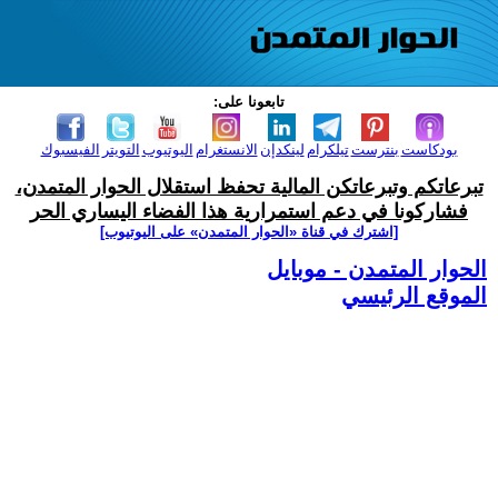
تابعونا على:
بودكاست
بنترست
تيلكرام
لينكدإن
الانستغرام
اليوتيوب
التويتر
الفيسبوك
تبرعاتكم وتبرعاتكن المالية تحفظ استقلال الحوار المتمدن،
فشاركونا في دعم استمرارية هذا الفضاء اليساري الحر
[اشترك في قناة ‫«الحوار المتمدن» على اليوتيوب]
الحوار المتمدن - موبايل
الموقع الرئيسي