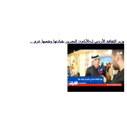
.. وزير الثقافة الأردني لـ«الأيام»: البحرين بقيادتها وشعبها عزي