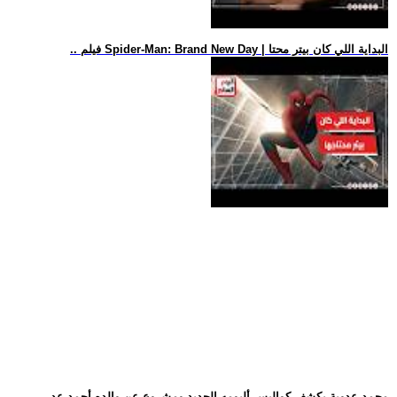
.. فيلم Spider-Man: Brand New Day | البداية اللي كان بيتر محتا
.. محمد عدوية يكشف كواليس ألبومه الجديد ومشروع عن والده أحمد عد