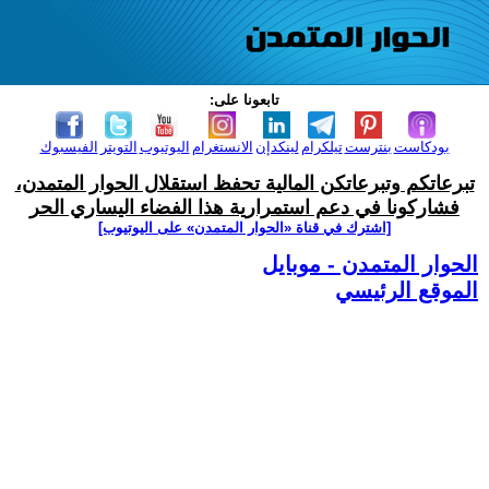
تابعونا على:
بودكاست
بنترست
تيلكرام
لينكدإن
الانستغرام
اليوتيوب
التويتر
الفيسبوك
تبرعاتكم وتبرعاتكن المالية تحفظ استقلال الحوار المتمدن،
فشاركونا في دعم استمرارية هذا الفضاء اليساري الحر
[اشترك في قناة ‫«الحوار المتمدن» على اليوتيوب]
الحوار المتمدن - موبايل
الموقع الرئيسي