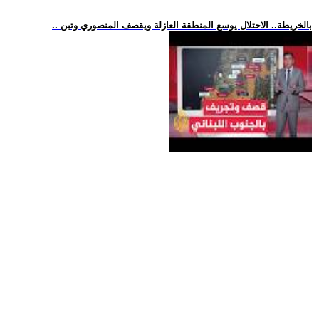
.. بالخريطة.. الاحتلال يوسع المنطقة العازلة ويقصف المنصوري وتبن