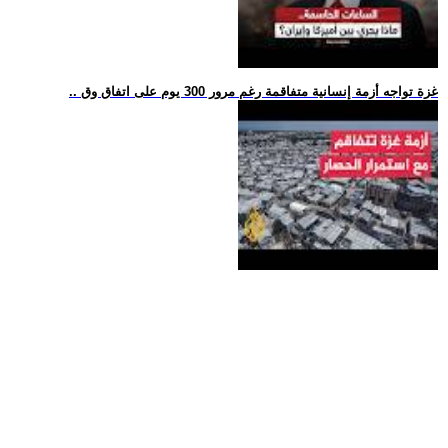
.. غزة تواجه أزمة إنسانية متفاقمة رغم مرور 300 يوم على اتفاق وق