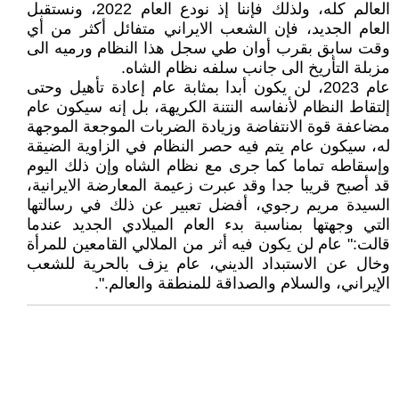
العالم کله، ولذلك فإننا إذ نودع العام 2022، ونستقبل
العام الجديد، فإن الشعب الايراني متفائل أکثر من أي
وقت سابق بقرب أوان طي سجل هذا النظام ورميه الى
مزبلة التأريخ الى جانب سلفه نظام الشاه.
عام 2023، لن يکون أبدا بمثابة عام إعادة تأهيل وحتى
إلتقاط النظام لأنفاسه النتنة الکريهة، بل إنه سيکون عام
مضاعفة قوة الانتفاضة وزيادة الضربات الموجعة الموجهة
له، سيکون عام يتم فيه حصر النظام في الزاوية الضيقة
وإسقاطه تماما کما جرى مع نظام الشاه وإن ذلك اليوم
قد ‌أصبح قريبا جدا وقد عبرت زعيمة المعارضة الايرانية،
السيدة مريم رجوي، أفضل تعبير عن ذلك في رسالتها
التي وجهتها بمناسبة بدء العام الميلادي الجديد عندما
قالت:" عام لن يكون فيه أثر من الملالي القامعين للمرأة
وخال عن الاستبداد الديني، عام یزف بالحرية للشعب
الإيراني، والسلام والصداقة للمنطقة والعالم.".