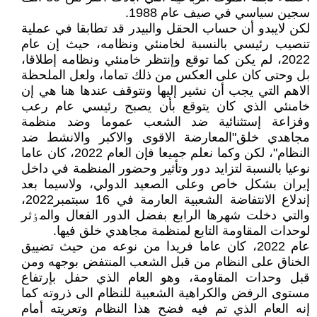
سجين سياسي في صيف عام 1988.
لکن لايبدو أن حساب الحقل والبيدر قد تطابقا في عملية
تنصيب رئيسي بالنسبة لخامنئي ونظامه، حيث إن عام
2022، لم يکن کما توقع وإنتظر خامنئي ونظامه إطلاقا،
بل وحتى کان على العکس من ذلك تماما، ولعل الملحظة
الاهم التي يجب أن نشير إليها ونتوقف عندها هنا هي إن
خامنئي الذي کان يتوقع بأن يصبح رئيسي عام رعب
وفزاعة إستثنائية ضد الشعب عموما وضد منظمة
مجاهدي خلق"المعارضة الاقوى والاکبر والانشط ضد
النظام"، لکن وکما نعلم جميعا فإن العام 2022، کان عاما
نوعيا بالنسبة لتزايد دور وتأثير وحضور المنظمة في داخل
إيران بشکل خاص وعلى الصعيد الدولي، ولاسيما بعد
إندلاع الانتفاضة الشعبية العارمة في 16 سبتمبر2022،
والتي دخلت شهرها الرابع بفضل الدور الفعال والمٶثر
لوحدات المقاومة التابع لمنظمة مجاهدي خلق فيها.
عام 2022، کان عاما فريدا من نوعه من حيث تضييق
الخناق على النظام من قبل الشعب المنتفض بوجهه ومن
قبل وحدات المقاومة، وهو العام الذي حفل بإرتفاع
مستوى الرفض والکراهية الشعبية للنظام الى ذروته کما
إنه العام الذي تم فيه فضح هذا النظام وتعريته أمام