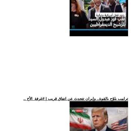
.. ترامب يلوّح بالقوة.. وإيران تتحدث عن اتفاق قريب | #غرفة_الأخ