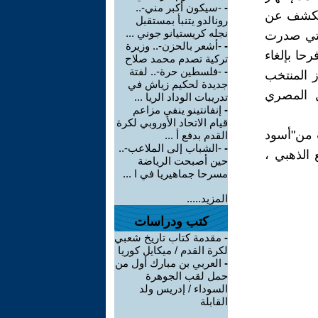
-
-سيكون أكبر مني-..
للكشف عن
رونالدو يتنبأ بمستقبل
نجله كريستيانو جوني ...
التي صدرت
-
-أشعر بالحزن-.. وزيرة
حا بإلغاء
تركية تصدم محمد صلاح
-
-فلسطين حرة-.. لفتة
 المنتخب
جديدة لحكيم زياش في
ل المصري
تدريبات الوداد الريا ...
-
إنفانتينو ينفي مزاعم
قيام الاتحاد الأوروبي لكرة
ت من"أسود
القدم بدفع أ ...
-
-الشباب إلى الملاعب-..
 الذهبي ،
حين أصبحت الرياضة
مسرحا جماهيريا في ا ...
المزيد.....
كتب ودراسات
-
مقدمة كتاب تاريخ شعبي
لكرة القدم / ميكايل كوريا
-
العربي بن مبارك أول من
حمل لقب الجوهرة
السوداء / إدريس ولد
القابلة