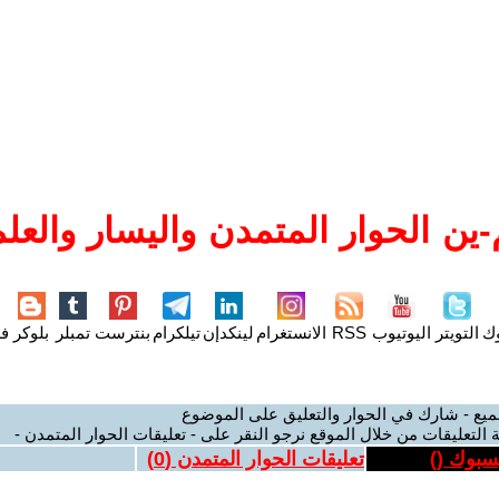
ين الحوار المتمدن واليسار والعلم
وك
التويتر
اليوتيوب
RSS
الانستغرام
لينكدإن
تيلكرام
بنترست
تمبلر
بلوكر
فل
ميع - شارك في الحوار والتعليق على الموضوع
 التعليقات من خلال الموقع نرجو النقر على - تعليقات الحوار المتمدن -
يسبوك (
)
تعليقات الحوار المتمدن (
0
)