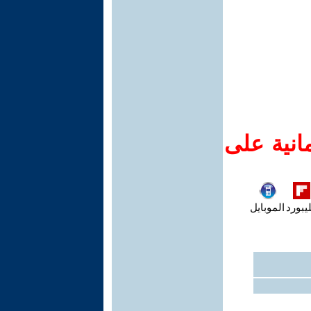
انية على
يبورد
الموبايل