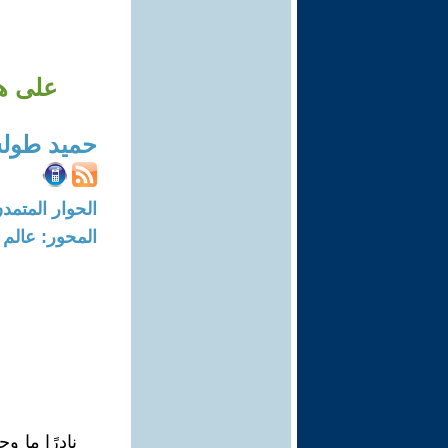
على ها
حميد طو
الحوار المتمدن-العدد: 7468 - 22
المحور: عالم 
نادرًا ما 