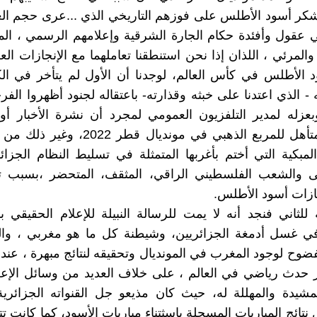
نشكر أسود الأطلس على فوزهم التاريخي الذي ...عرى حجم ال
ي عقول وأفئدة حكام الجارة الشرقية وإعلامهم الرسمي ، ال
المرئي ، اللذان إذا نحن استنطقنا تعاملهما مع الإنجازات الع
د الأطلس في كأس العالم، لوجدنا أن الأول لم يتأخر في 
- الذي اعتدنا على خبثه وقذارته- باعتقاله لجنود أظهروا الفرح
بعزله لمدير التلفزيون العمومي لمجرد أن نشرة الأخبار أ
المغرب كمتأهل للمربع الذهبي في مونديال قطر 2
مبكية التي أختم بأغربها المتمثلة في تسليط النظام الجزائ
ى والشعب الفلسطيني الراقي، المثقف، المتحضر ،بسبب ت
ازات أسود الأطلس.
ة للثاني فنجد أنه لا يمت للرسالة النبيلة للإعلام الحقيقي ب
 في غسل أدمغة الجزائريين، وشيطنة كل ما هو مغربي ، وال
فضوح لوجود المغرب في المونديال وتحقيقه لنتائج مبهرة ، عن
 حدث رياضي في العالم ، على خلاف العديد من وسائل الإعلا
لمشيدة والمهللة له، حيث كان مذيعو جل القنواته الجزائري
نتائج المباريات المسجلة باسثتناء مباريات الأسود، كما كانت ت