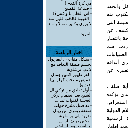
في كرة القدم !
غل والحقد
-
صناعة القطيع!
-
اين الخلل يا وافيين؟!
مكتوب منه
-
القهوة كالحُب قليل منه
ظيمة التي
لا يروي وكثير منه لا يشبع.
الكشف عن
المزيد.....
ة بانتصار
وردت اسم
اخبار الرياضة
202، وغير ذلك من الصبيانيات
-
بشكل مفاجئ.. ليفربول
ري أبواقه
يحسم صفقة التعاقد مع
لاعب برشلونة
عبيره عن
-
لغز ظهور لامين جمال
بقميص منتخب كولومبيا
(فيديو)
أية صلة ،
-
أول تعليق من تركي آل
ذي يؤكده
الشيخ بعد انضمام تركي
العجمة لقنوات ثما ...
د استعراض
-
تفاصيل مثيرة حولت
م الدولية
صفقة رودري من ريال
مدريد إلى برشلونة
ة الرسمية
-
بوتين يهنئ الروس
تعمد إظهار
بمناسبة يوم الرياضي