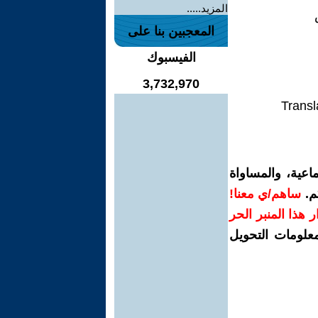
المزيد.....
المعجبين بنا على
الفيسبوك
3,732,970
Transl
اعية، والمساواة
م.
ساهم/ي معنا!
رار هذا المنبر الحر
معلومات التحويل