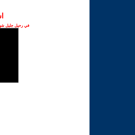
ا‫
في رحيل جليل شهبا