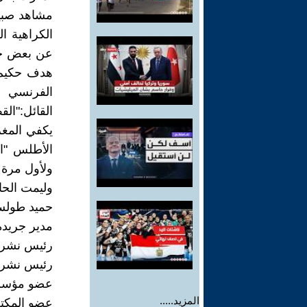
مشاهد صبي
الكراهية ا
عن بعض جزا
هدف حكيم ز
الفرنسي ا
القائل:"الق
يكفي المغر
الأطلس "ال
ولأول مرة 
وليمت الحا
حميد طول
مدير جريدة
رئيس نشر "
رئيس نشر جر
عضو مؤسس ل
المزيد.....
عضو المكتب