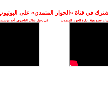
شترك في قناة «الحوار المتمدن» على اليوتيوب
ز، عضو هيئة إدارة الحوار المتمدن
في رحيل شاكر الناصري، أحد مؤسسي 