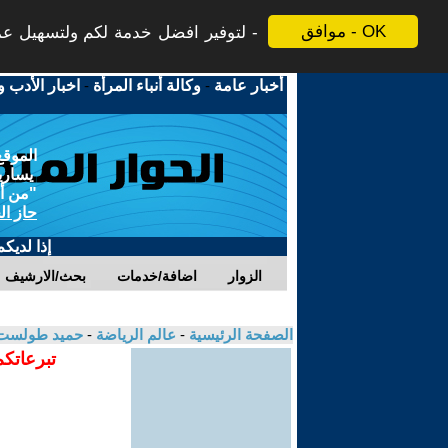
موافق - OK
لتوفير افضل خدمة لكم ولتسهيل عملي
أخبار عامة
-
وكالة أنباء المرأة
-
اخبار الأدب و
الموقع
يسارية
"من أج
حاز ال
إذا لديك
الزوار
اضافة/خدمات
بحث/الارشيف
الصفحة الرئيسية
-
عالم الرياضة
-
حميد طولست
تبرعاتكم