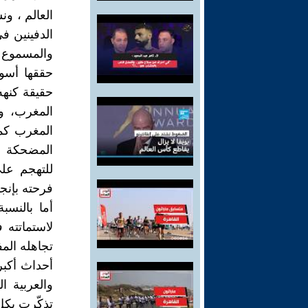
العالم ، و
الدفينين ف
والمسموع و
حققها أسو
حقيقة كنهه 
المغرب، و
المضحكة ال
للتهجم عل
فرحته بإنج
أما بالنسب
لاستماتته
تجاهله الم
أحداث أكبر
والعربية ا
تذكّرت بكل 