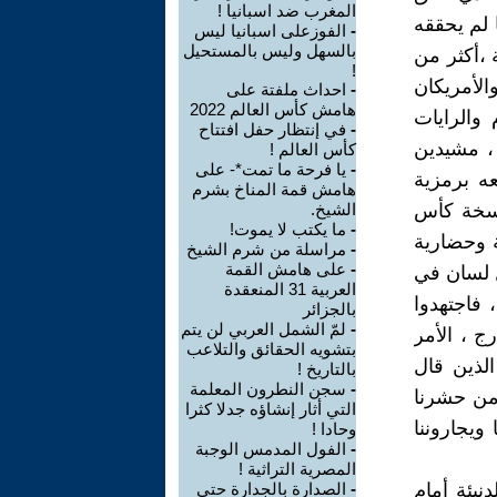
المغرب ضد اسبانيا !
ا لم يحققه
-
الفوزعلى اسبانيا ليس
بالسهل وليس بالمستحيل
 ،أكثر من
!
الأمريكان
-
احداث ملفتة على
هامش كأس العالم 2022
 والرايات
-
في إنتظار حفل افتتاح
 ، مشيدين
كأس العالم !
-
يا فرحة ما تمت*- على
ه برمزية
هامش قمة المناخ بشرم
نسخة كأس
الشيخ.
-
ما يكتب لا يموت!
فية وحضارية
-
مراسلة من شرم الشيخ
-
على هامش القمة
ل لسان في
العربية 31 المنعقدة
 فاجتهدوا
بالجزائر
-
لمّ الشمل العربي لن يتم
ج ، الأمر
بتشويه الحقائق والتلاعب
الذين قال
بالتاريخ !
-
سجن النطرون المعلمة
 من حشرنا
التي أثار إنشاؤه جدلا كثرا
ويجاروننا
وحادا !
-
الفول المدمس الوجبة
المصرية التراثية !
نيئة أمام
-
الصدارة بالجدارة حتى