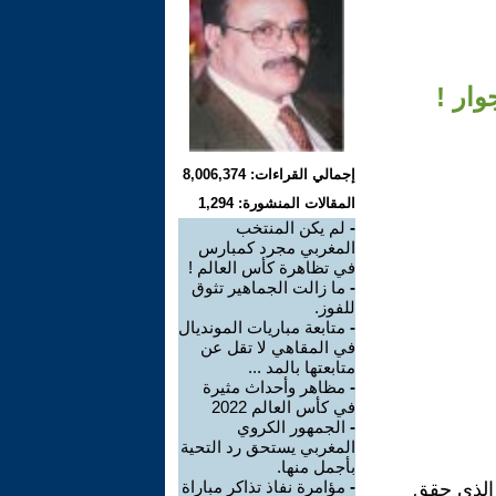
ار !
إجمالي القراءات: 8,006,374
المقالات المنشورة: 1,294
-
لم يكن المنتخب
المغربي مجرد كمبارس
في تظاهرة كأس العالم !
-
ما زالت الجماهير تثوق
للفوز.
-
متابعة مباريات المونديال
في المقاهي لا تقل عن
متابعتها بالمد ...
-
مظاهر وأحداث مثيرة
في كأس العالم 2022
-
الجمهور الكروي
المغربي يستحق رد التحية
بأجمل منها.
-
مؤامرة نفاذ تذاكر مباراة
 الذي حقق