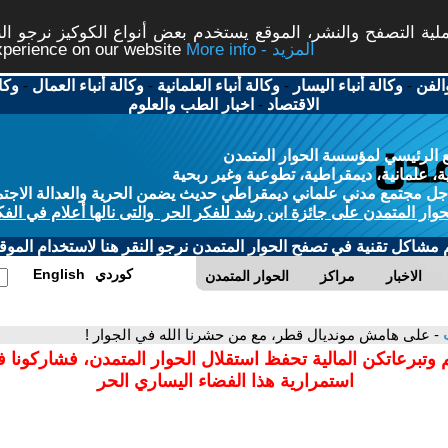
ة التصفح والنشر، الموقع يستخدم بعض أنواع الكوكيز نرجو النق
More info - المزيد
experience on our website
الفن
-
وكالة أنباء اليسار
-
وكالة أنباء العلمانية
-
وكالة أنباء العمال
-
وكا
الاقتصاد
-
اخبار الطب والعلوم
 الرئيسي لمؤسسة الحوار المتمدن
، علمانية، ديمقراطية، تطوعية وغير ربحية
ل مجتمع مدني علماني ديمقراطي حديث يضمن الحرية والعدالة الاجتم
حوار المتمدن على جائزة ابن رشد للفكر الحر والتى نالها أعلام في الفك
م مشاكل تقنية في تصفح الحوار المتمدن نرجو النقر هنا لاستخدام الموقع
كوردي
English
الاخبار
مراكز
الحوار المتمدن
- على هامش مونديال قطر، مع من حشرنا الله في الجوار !
 وتبرعاتكن المالية تحفظ استقلال الحوار المتمدن، فشاركونا 
استمرارية هذا الفضاء اليساري الحر