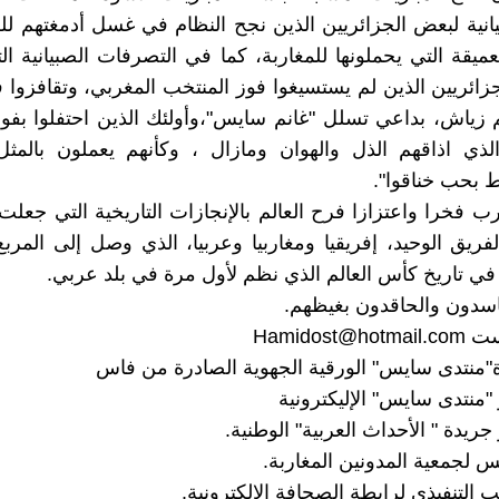
انية لبعض الجزائريين الذين نجح النظام في غسل أدمغتهم 
لعميقة التي يحملونها للمغاربة، كما في التصرفات الصبيانية 
ئريين الذين لم يستسيغوا فوز المنتخب المغربي، وتقافزوا فر
ياش، بداعي تسلل "غانم سايس"،وأولئك الذين احتفلوا بفوز
لذي اذاقهم الذل والهوان ومازال ، وكأنهم يعملون بالمث
ط بحب خناقوا".
ب فخرا واعتزازا فرح العالم بالإنجازات التاريخية التي جعل
فريق الوحيد، إفريقيا ومغاربيا وعربيا، الذي وصل إلى المربع
في تاريخ كأس العالم الذي نظم لأول مرة في بلد عربي.
سدون والحاقدون بغيظهم.
ست
Hamidost@hotmail.com
"منتدى سايس" الورقية الجهوية الصادرة من فاس
منتدى سايس" الإليكترونية
يدة " الأحداث العربية" الوطنية.
جمعية المدونين المغاربة.
 التنفيذي لرابطة الصحافة الإلكترونية.