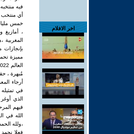
فيه منتخبه 
أي منتخب ع
خمس مليارا
اخر الافلام
، أمازيغ و
المغربية ،
بإنجازات 
مميزة تحم
مُبهرة ، ح
أرجاء المع
في تمثيله 
الذي أوغر 
فيهم المرح
الله في الج
،ولله الحم
فعلا نحمد 