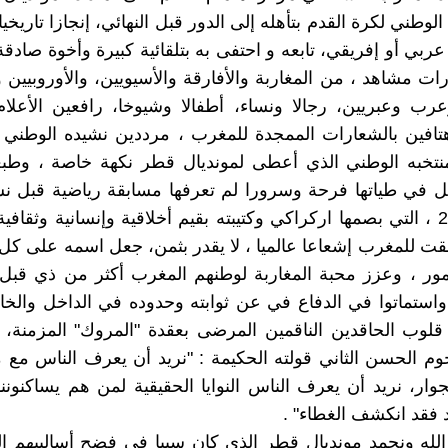
الوطني لكرة القدم بتأهله إلى الدور قبل النهائي، إنجازا تاريخي
ربي أو إفريقي، تابعه و احتفى به بتلقائية كبيرة وأخوة صادقة
ت مشاهد ، من المغاربة والأفارقة والأسيويين، والأوروبيين و
عرب وعبريين، رجالا ونساء، أطفالا وشيوخا، رافعين الأعلام
هتافين بالشعارات الممجدة للمغرب ، مرددين نشيده الوطني
منتخبه الوطني الذي أعطى لمونديال قطر نكهة خاصة ، وطبع
ل في طياتها فرحة وسرورا لم تعرفها مسابقة رياضية قبل 
العالم 2022 ، التي بصمها اركراكي وكتيبته بقيم أخلاقية وإنسانية وثقا
ققت للمغرب إشعاعا عالميا ، لا يقدر بثمن، جعل اسمه على ك
مور ، وعزز محبة المغاربة لوطنهم المغرب أكثر من ذي قبل،
واستماتوا في الدفاع في عن ثوابته وحدوده في الداخل والخار
قلوب الحاقدين الناقمين المرضى بعقدة "المروك" المزمنة، 
وم الحسن الثاني قولته الحكيمة : "نريد أن يعرف الناس مع
وار، نريد أن يعرف الناس النوايا الحقيقية لمن هم يساكنوننا 
د فقد انكشف الغطاء" .
الله ونحمد مونديال قطر الذي كان سببا في فضح أساليبهم الد