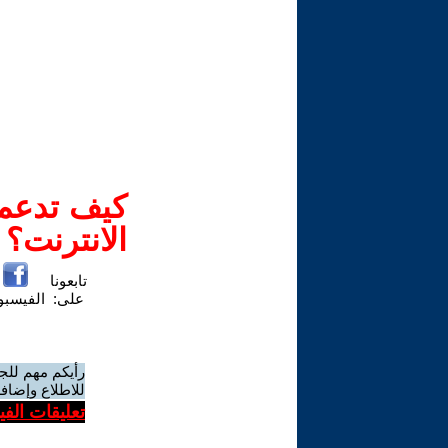
كيف تدعم-
الانترنت؟
تابعونا
على:
الفيسب
رأيكم مهم للج
للاطلاع وإضافة
تعليقات الف