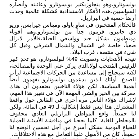
بولسونارو،وهو يتجاوزبكثير بولسونارو وعائلته وأنصاره
السياسيين،هذه الأفكار الاستبدادية مُشكلة عالمية وجدت
أرضاً خصبة في البرازيل.
فالحكام المنتخبون في ساو باولو، وميناس جيرايس، وريو
دي جانيرو، قريبون جداً من بولسونارو.وهم أقوياء
ومنظمون بشكل جيد وواسعي الحيلة،فالأمر لايزال
صعباً، خاصة في الشمال والشمال الشرقي وقبل كل
شيء في منتصف غرب البلاد.
نتيجة الأنتخابات وتصويت 49% لبولسونارو، هو تحدٍ كبير
للرئيس المُنتخب لولا،الذي يركز على الوحدة والمصالحة،
لكنه سيحتاج إلى مساعدة من الحركات الاجتماعية لرأب
الصدع. أولئك الذين يدعمون بولسونارو يفهمون أيضاً
أهمية السياسة. لكن هؤلاء الناخبين يعتقدون أن هناك
معركة بين الخير والشر. المهمة الآن هي تغيير هذا الفهم،
لإشراك هؤلاء الناس مرة أخرى في النقاش حول واقعنا
المشترك. هذا ليس فقط إشكالية لـ 49 في المائة، ولكن
لنا جميعاً. واقع المواطن البرازيلي العادي محفوف
بالمخاطر للغاية. كلما نجحنا في مناقشة الأسئلة العملية
للحياة اليومية بشكل أسرع من أجل تحسين الوضع لنا
جميعاً، كان من الأسهل علينا التعامل مع هذه الاختلافات.