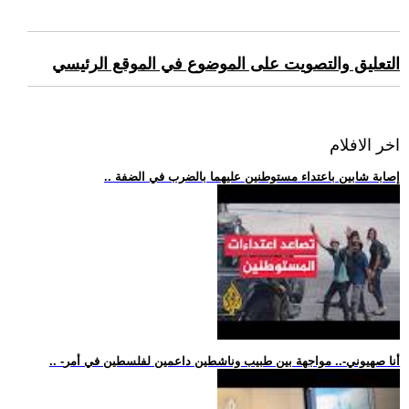
التعليق والتصويت على الموضوع في الموقع الرئيسي
اخر الافلام
.. إصابة شابين باعتداء مستوطنين عليهما بالضرب في الضفة
.. -أنا صهيوني-.. مواجهة بين طبيب وناشطين داعمين لفلسطين في أمر