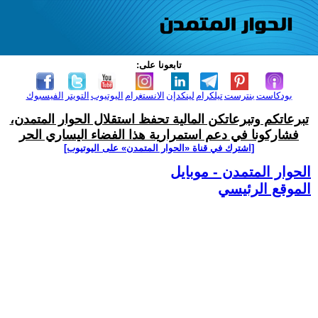
تابعونا على:
بودكاست
بنترست
تيلكرام
لينكدإن
الانستغرام
اليوتيوب
التويتر
الفيسبوك
تبرعاتكم وتبرعاتكن المالية تحفظ استقلال الحوار المتمدن،
فشاركونا في دعم استمرارية هذا الفضاء اليساري الحر
[اشترك في قناة ‫«الحوار المتمدن» على اليوتيوب]
الحوار المتمدن - موبايل
الموقع الرئيسي