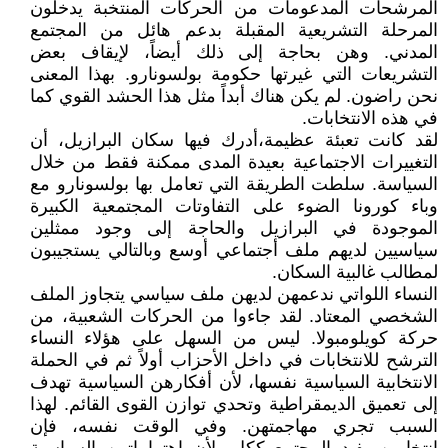
المرشحات المدعومات من الحركات المنتخبة يدخلون
المرحلة التشريعية المقبلة بدعم هائل من المجتمع
المدني. وهن بحاجة إلى ذلك أيضاً، لإيقاف بعض
التشريعات التي غيرتها حكومة بولسونارو. بهذا المعنى
نحن راضون. لم يكن هناك أبداً مثل هذا الحشد القوي كما
في هذه الانتخابات.
لقد كانت تعبئة عظيمة،أدرك فيها سكان البرازيل، أن
التغييرات الاجتماعية بعيدة المدى ممكنة فقط من خلال
السياسة. سلطت الطريقة التي تعامل بها بولسونارو مع
وباء كورونا الضوء على التفاوتات المجتمعية الكبيرة
الموجودة في البرازيل والحاجة إلى وجود ممثلين
سياسيين لديهم ملف أجتماعي أوسع وبالتالي يستجيبون
لمطالب غالبية السكان.
النساء اللواتي ندعمهن لديهن ملف سياسي يتجاوز الملف
الشخصي المعتاد. لقد جاءوا من الحركات الشعبية، من
حركة كويلومبولا. ليس من السهل على هؤلاء النساء
الترشح للانتخابات في داخل الأحزاب أولاً ثم في الحملة
الانتخابية السياسية نفسها، لأن أفكارهن السياسية تهدف
إلى تعميق الديمقراطية وتحدي توازن القوى القائم. لهذا
السبب تجري مهاجمتهن. وفي الوقت نفسه، فإن