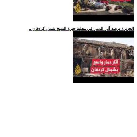
.. الجزيرة ترصد آثار الدمار في محلية جبرة الشيخ شمال كردفان