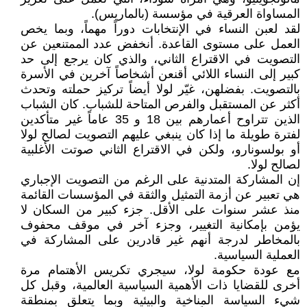
المساواة العرقية في مؤسسة (بالماريس).
لقد لعبن النساء في الإنتخابات دوراً مهماً، وبما يخص
العمل على مستوى القاعدة. أنخفض عدد الممتنعين عن
التصويت في الاقتراع الثاني، والذي كان يرجع إلى حد
كبير إلى النساء اللائي أقنعن أشخاصاً آخرين في الأسرة
بالتصويت. بفضلهن، غيّر لولا أيضاً تركيز حملته وتحدث
أكثر عن المستقبل والفرص المتاحة للشباب. كان الشباب
الذين تتراوح أعمارهم بين 18 و 35 عاماً غير متأكدين
لفترة طويلة ما إذا كان ينبغي عليهم التصويت لصالح لولا
أو بولسونارو، ولكن في الاقتراع الثاني صوتت الأغلبية
لصالح لولا.
إن المشاركة المتدنية على الرغم من التصويت الإجباري
هي تعبير عن أزمة التمثيل والثقة في المؤسسات القائمة
منذ عشر سنوات على الأقل. جزء كبير من السكان لا
يؤمن بإمكانية التغيير، وجزء آخر في موقف محفوف
بالمخاطر لدرجة أنهم غير قادرين على المشاركة في
العملية السياسية.
مع عودة حكومة لولا، سيجري تكريس الأهتمام مرة
أخرى للقضايا ذات الأهمية السياسية العالمية، وقبل كل
شيء السياسة المناخية والبيئية وبما يتعلق بمنطقة