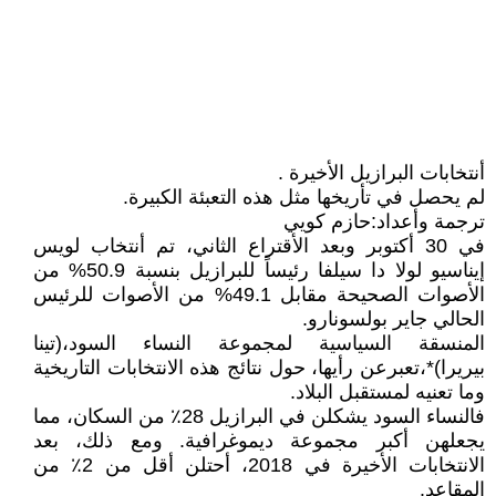
أنتخابات البرازيل الأخيرة .
لم يحصل في تأريخها مثل هذه التعبئة الكبيرة.
ترجمة وأعداد:حازم كويي
في 30 أكتوبر وبعد الأقتراع الثاني، تم أنتخاب لويس
إيناسيو لولا دا سيلفا رئيساً للبرازيل بنسبة 50.9% من
الأصوات الصحيحة مقابل 49.1% من الأصوات للرئيس
الحالي جاير بولسونارو.
المنسقة السياسية لمجموعة النساء السود،(تينا
بيريرا)*،تعبرعن رأيها، حول نتائج هذه الانتخابات التاريخية
وما تعنيه لمستقبل البلاد.
فالنساء السود يشكلن في البرازيل 28٪ من السكان، مما
يجعلهن أكبر مجموعة ديموغرافية. ومع ذلك، بعد
الانتخابات الأخيرة في 2018، أحتلن أقل من 2٪ من
المقاعد.