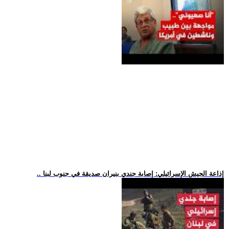
.. إذاعة الجيش الإسرائيلي: إصابة جندي بنيران صديقة في جنوب لبنا