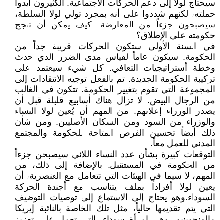
سيحتاج لولا إلى دعم الحركات الاجتماعية. الكثيرون أيدوا
حملته، لكنهم شددوا على أنه بمجرد تولي لولا السلطة،
سيصبحون جزءاً من المعارضة. كيف يمكن أن تنجح
حكومته على الإطلاق؟
في السنة الأولى ستكون الحركات قريبة جداً من
الحكومة. سيكون عاماً لقياس مدى الضرر الذي حدث
وخطة أستراتيجيات التعافي. كل شيء سيعتمد على
تركيبة الحكومة الجديدة. تم بالفعل توجيه الانتقادات إلى
المجموعة التي تقوم بتغيير الحكومة. تتكون في الغالب
من الرجال البيض. لا تزال هناك أسابيع قليلة قبل أن
يصدر الوزراء إعلانهم. من المهم أن يُعين لولا النساء
والوزراء من السود ومن السكان الأصليين. ومن شأن
ذلك أيضاً تحسين الفرص المتاحة للحكومة والمجتمع
المدني للعمل معاً.
التوقعات كبيرة بشأن عدد النساء اللائي سيصبحن جزءاً
من الحكومة في المستقبل. بالإضافة إلى ذلك، من
المهم، لا سيما في الهيئات التي تتعامل مع العنصرية، أن
يعين لولا أفراداً بملف يتناسب مع أجندة الحركة
السوداء.وهو يحتاج إلى الاستماع إلى توصيات التوظيف
التي يتم تقديمها حالياً، مثل تلك الخاصة بالنائبة إيريكا
مالونجوينيو، وهي امرأة سوداء، التي تعمل على تعزيز