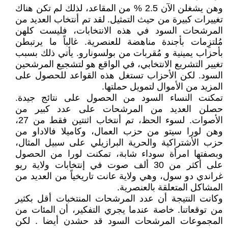
وهن يشغلن الآن 2.5 % من المقاعد، لذلك لم تكن هناك
تغييرات كبيرة من حيث التمثيل. لقد تم أنتخاب العديد من
المرشحات السود في هذه الانتخابات، فليست كلهن
مُلتزِمات بأجندة مناهضة للعنصرية. غالباً ما يرتبطن
بأحزاب يمينية و مُقربات من بولسونارو. يأتي ذلك بسبب
تغيير التشريع الانتخابي، في الواقع هو لتشجيع المرشحين
السود. لكن الأحزاب تستغل هذه القواعد للحصول على
المزيد من الأموال لتمويل حملتها.
تمكنت النساء السود من الحصول على نتائج جيدة.
حصلن العديد من المرشحات على عدد كبير من
الأصوات. لسوء الحظ، تم أنتخاب اثنتين فقط من 27،
وهن لورا سيتو من حزب العمال، وكاميلا فالاداو من
حزب الأشتراكية والحرية البرازيلي على سبيل المثال،
وبصفتها امرأة سوداء شابة، تمكنت لورا من الحصول
على أكثر من 30 ألف صوت في إنتخابات ولاية ريو
غراندي دو سول، وهي ولاية عانت تاريخياً من العديد من
المشاكل المتعلقة بالعنصرية.
وكانت النتيجة أن عدد المرشحات المنتخبات أقل بكثير
من توقعاتنا. خاصة عندما يجري التفكير، أن المئات من
المجموعات المرشحات السود قد حشدن أيضا . لكن