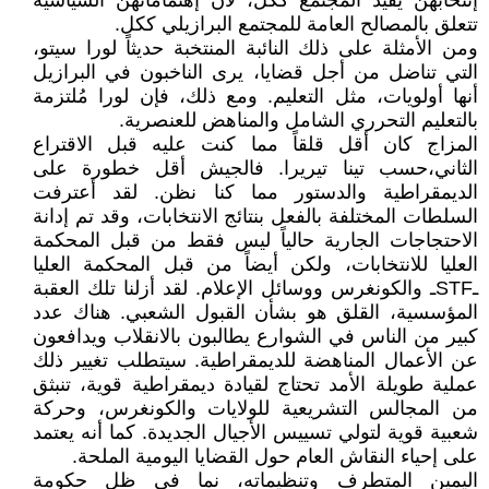
إنتخابهن يفيد المجتمع ككل، لأن إهتماماتهن السياسية
تتعلق بالمصالح العامة للمجتمع البرازيلي ككل.
ومن الأمثلة على ذلك النائبة المنتخبة حديثاً لورا سيتو،
التي تناضل من أجل قضايا، يرى الناخبون في البرازيل
أنها أولويات، مثل التعليم. ومع ذلك، فإن لورا مُلتزمة
بالتعليم التحرري الشامل والمناهض للعنصرية.
المزاج كان أقل قلقاً مما كنت عليه قبل الاقتراع
الثاني،حسب تينا تيريرا. فالجيش أقل خطورة على
الديمقراطية والدستور مما كنا نظن. لقد أعترفت
السلطات المختلفة بالفعل بنتائج الانتخابات، وقد تم إدانة
الاحتجاجات الجارية حالياً ليس فقط من قبل المحكمة
العليا للانتخابات، ولكن أيضاً من قبل المحكمة العليا
ـSTFـ والكونغرس ووسائل الإعلام. لقد أزلنا تلك العقبة
المؤسسية، القلق هو بشأن القبول الشعبي. هناك عدد
كبير من الناس في الشوارع يطالبون بالانقلاب ويدافعون
عن الأعمال المناهضة للديمقراطية. سيتطلب تغيير ذلك
عملية طويلة الأمد تحتاج لقيادة ديمقراطية قوية، تنبثق
من المجالس التشريعية للولايات والكونغرس، وحركة
شعبية قوية لتولي تسييس الأجيال الجديدة. كما أنه يعتمد
على إحياء النقاش العام حول القضايا اليومية الملحة.
اليمين المتطرف وتنظيماته، نما في ظل حكومة