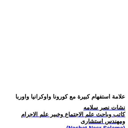
علامة استفهام كبيرة مع كورونا واوكرانيا واوربا
نشات نصر سلامه
كاتب وباحث علم الاجتماع وخبير علم الاجرام
ومهندس استشارى
(Nashat Nasr Salama)