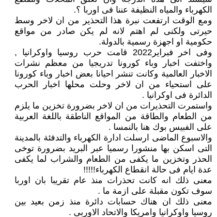
الكهرباء والمياه النظيفة عننا فى اوربا ؟.
ومع الوقت ارتفعت نبرة هذا التحذير من ان لاخر وسط
حيرتى ولكنى لم اهتم لانه لم يكن صادر من مواقع
حكومية او اجهزة رسمية بالدولة.
وفى اخر فبراير2022 قامت حرب روسيا واوكرانيا ,
واختفت اخبار وباء كورونا تدريجيا من معظم نشرات
الاخبار العالمية وكانت تنشر احيانا بعض اخبار وباء كورونا
على استحياء من ان لاخر وحلت محلها اخبار الحرب
الدائرة فى اوكرانيا .
واستمرت التحذيرات من ان لاخر بضرورة تخزين ما يلزم
من الطعام والطاقة من المواقع الناطقة باللغة العربية
على الفبيس بوك هنا بالنمسا .
والاسبوع الماضى ارسلت ادارة الكهرباء والتدفئة بالمدينة
التى اسكن بها منشورا رسميا عبر البريد بضرورة توخى
الحذر وتخزين ما يكفى من الطعام والشراب لما يكفى
عدة ايام فى حالة انقطاع الكهرباء!!!!!
معنى ذلك انه كانت تحذرات منذ عام تقريبا بان اوربا
سوف تكون مقبلة على ازمة ما .
معنى ذلك ان هناك حسابات دائرة منذ زمن بعيد بين
روسيا واوكرانيا وامريكا والاتحاد الاوربى .