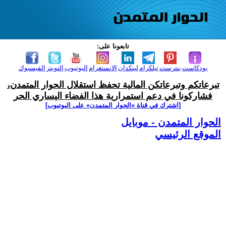
تابعونا على:
بودكاست
بنترست
تيلكرام
لينكدإن
الانستغرام
اليوتيوب
التويتر
الفيسبوك
تبرعاتكم وتبرعاتكن المالية تحفظ استقلال الحوار المتمدن،
فشاركونا في دعم استمرارية هذا الفضاء اليساري الحر
[اشترك في قناة ‫«الحوار المتمدن» على اليوتيوب]
الحوار المتمدن - موبايل
الموقع الرئيسي