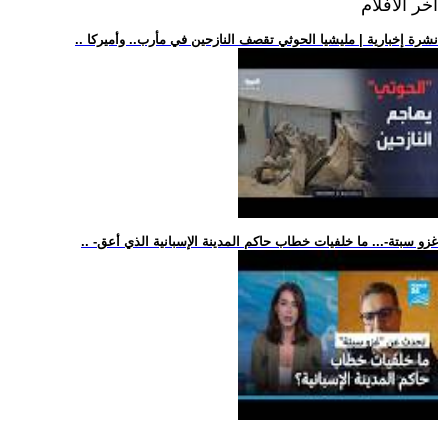
اخر الافلام
.. نشرة إخبارية | مليشيا الحوثي تقصف النازحين في مأرب.. وأميركا
.. -غزو سبتة-... ما خلفيات خطاب حاكم المدينة الإسبانية الذي أعق