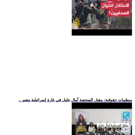
.. منظمات حقوقية: مقتل الصحفية آمال خليل في غارة إسرائيلية متعم