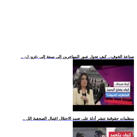
.. -صناعة الخوف-.. كيف تحول عبور المهاجرين إلى سبتة إلى -غزو- ل
.. منظمات حقوقية تنشر أدلة على تعمد الاحتلال اغتيال الصحفية الل