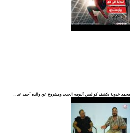
.. محمد عدوية يكشف كواليس ألبومه الجديد ومشروع عن والده أحمد عد