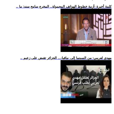
.. كلمة أخيرة -أزمة خطوط الهواتف المحمولة.. المخرج سامح سند: ما
.. مهدي لعريبي: من السينما إلى -مافيا-... الجزائر تقبض على زعيم