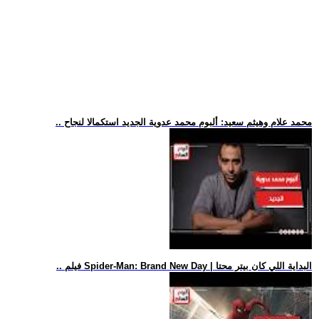
.. محمد علام وهيثم سعيد: ألبوم محمد عدوية الجديد استكمالا لنجاح
.. فيلم Spider-Man: Brand New Day | البداية اللي كان بيتر محتا