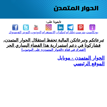
تابعونا على:
بودكاست
بنترست
تيلكرام
لينكدإن
الانستغرام
اليوتيوب
التويتر
الفيسبوك
تبرعاتكم وتبرعاتكن المالية تحفظ استقلال الحوار المتمدن،
فشاركونا في دعم استمرارية هذا الفضاء اليساري الحر
[اشترك في قناة ‫«الحوار المتمدن» على اليوتيوب]
الحوار المتمدن - موبايل
الموقع الرئيسي