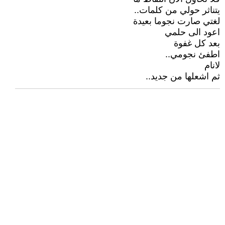
يتناثر حولي من كلمات..
لغتي صارت نجوما بعيدة
اعود الى حلمي
بعد كل غفوة
اطفئ نجومي..
لانام
ثم اشعلها من جديد..