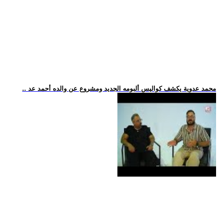
.. محمد عدوية يكشف كواليس ألبومه الجديد ومشروع عن والده أحمد عد