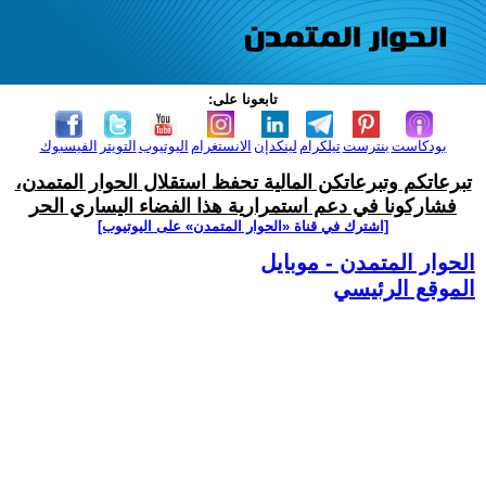
تابعونا على:
بودكاست
بنترست
تيلكرام
لينكدإن
الانستغرام
اليوتيوب
التويتر
الفيسبوك
تبرعاتكم وتبرعاتكن المالية تحفظ استقلال الحوار المتمدن،
فشاركونا في دعم استمرارية هذا الفضاء اليساري الحر
[اشترك في قناة ‫«الحوار المتمدن» على اليوتيوب]
الحوار المتمدن - موبايل
الموقع الرئيسي