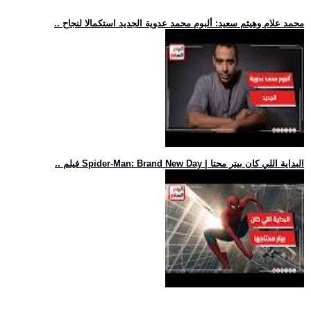
.. محمد علام وهيثم سعيد: ألبوم محمد عدوية الجديد استكمالا لنجاح
.. فيلم Spider-Man: Brand New Day | البداية اللي كان بيتر محتا