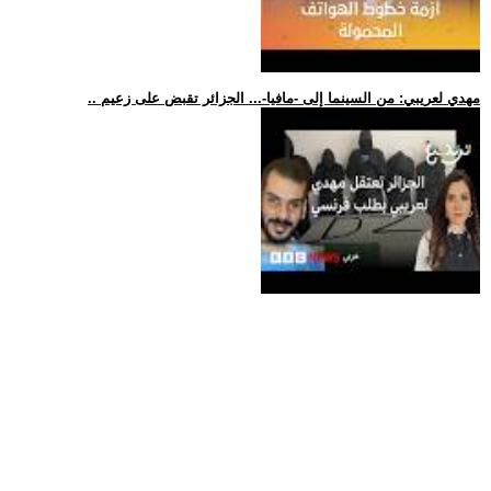
.. مهدي لعريبي: من السينما إلى -مافيا-... الجزائر تقبض على زعيم