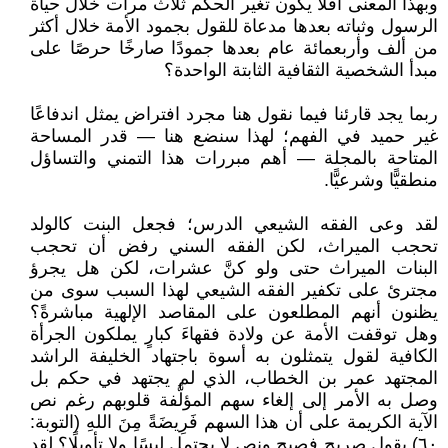
وبهذا المعنى أفلا يكون تغير الحكم ثلاث مرات خلال حياة
الرسول وثباته بعدها مدعاة للقول بجمود الأمة خلال أكثر
من ألف وأربعمائة عام بعدها جمودًا صارخًا حرصًا على
مبدأ الشخصية الثقافية الثابتة الواحدة؟
ربما يجد قارئنا فيما نقول هنا مجرد افتراض يمثل اندفاعًا
غير حميد في الفهم؛ لهذا سنضع هنا — قدر المساحة
المتاحة بالمجلة — أهم مبررات هذا التمني والتساؤل
منطقيًّا وشرعيًّا.
لقد وعى الفقه الشيعي الدرس؛ فجعل البنت كالولد
تحجب الميراث، لكن الفقه السني رفض أن تحجب
البنات الميراث حتى ولو كنَّ عشرات، لكن هل يجرؤ
مجترئ على تكفير الفقه الشيعي لهذا السبب سوى من
يظنون أنهم المطلعون على المقاصد الإلهية مباشرةً؟
وهل توقفت الأمة عن ولادة فقهاءَ كبارٍ يملكون الجرأة
الكافية لقول يتمثلون به أسوة باجتهاد الخليفة الراشد
المجتهد عمر بن الخطاب، الذي لم يجتهد في حكم بل
وصل به الأمر إلى إلغاء سهم المؤلَّفة قلوبهم رغم نص
الآية الكريمة على أن هذا السهم فَرِيضَةً مِنَ اللهِ (التوبة:
٦٠) بقولٍ صريحٍ فصيح ونص لا يحتمل لبسًا ولا تأويلًا؟ لقد