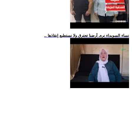
.. نساء السويداء نرى أرضنا تحترق ولا نستطيع إنقاذها