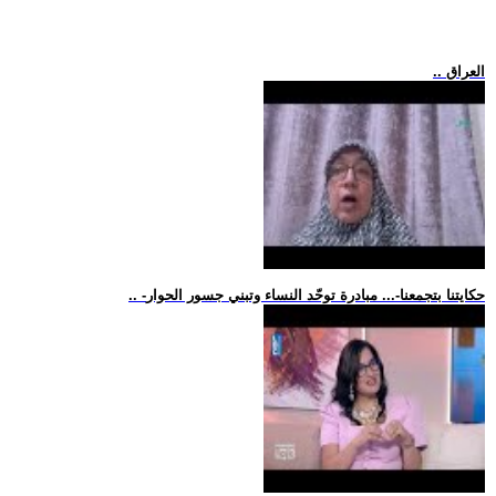
.. العراق
.. -حكايتنا بتجمعنا-... مبادرة توحّد النساء وتبني جسور الحوار