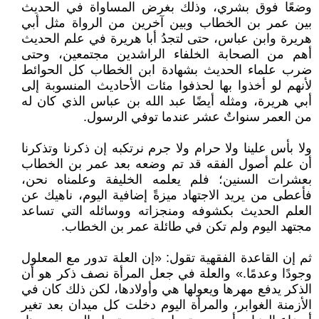
وضعًا فوق بشري، وذلك بغرض المساواة في الحديث
بين عمر بن الخطاب وبين آخرين من الرواة مثل أبي
هريرة وابن عباس، حتى لتجدُ أبا هريرة في علم الحديث
أهم من الصحابة الخلفاء الراشدين مجتمعين، وحتى
ضرب علماء الحديث بشهادة ابن الخطاب كل الحوائط
لأنهم لو أخذوا بها لحذفوا مئات الأحاديث المنسوبة إلى
أبي هريرة، ومثله أيضًا عبد الله بن عباس الذي كان له
من العمر سنواتٌ عشر عندما توفي الرسول.
ولا بأس علينا ولا حرام ولا جرم نرتكبه إن ذكرنا وتذكرنا
أن علم أصول الفقه قد تم وضعه بعد عمر بن الخطاب
بعشرات السنين؛ فلم يعلمه الخليفة وعلمناه نحن،
فأعطى من يريد الاجتهاد ميزةً إضافية اليوم، ناهيك عن
العلم الحديث بكشوفه ومنجزاته ووسائله التي تساعد
مجتهد اليوم ولم تكن في طائلة عمر بن الخطاب.
ثم إن القاعدة الفقهية تقول: «إن العلة تدور مع المعلول
وجودًا وعدمًا.» والعلة في جعل المرأة نصف ذكر هو أن
الذكر يدفع مهرها ويعولها هي وأولادها، لكن ذلك كان في
الأزمنة الغوابر، والمرأة اليوم دخلت كل ميدان بعد تغير