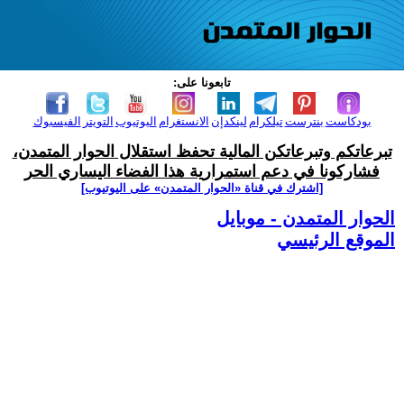
تابعونا على:
بودكاست
بنترست
تيلكرام
لينكدإن
الانستغرام
اليوتيوب
التويتر
الفيسبوك
تبرعاتكم وتبرعاتكن المالية تحفظ استقلال الحوار المتمدن،
فشاركونا في دعم استمرارية هذا الفضاء اليساري الحر
[اشترك في قناة ‫«الحوار المتمدن» على اليوتيوب]
الحوار المتمدن - موبايل
الموقع الرئيسي