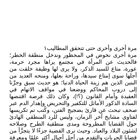
مرة أخرى وأخرى حتى تتحقق المطاليب١
مرة أخرى نخوض في المحظور وندخل منطقة الخطر؛
فالحديث عن المرأة في مجتمع يراها مجرد حرمة،
عورة، متاع للسيد الذكر، ولا يرى لها وظيفة خلقت من
أجلها سوى إمتاع سيدها، وراحة بعلها، ومنحه العديد من
البنين الذين هم زينة الحياة الدنيا؛ هو حديث سبق وجرَّنا
إلى دروب المحاكم ووضعنا في مواقف الاتهام في
العقيدة وأمام القانون (؟!)، وكان ذلك فرصة اقتنصها
السادة الذكور الأماثل للتكفير والتحريض وإهدار الدم عبر
صحف تبحث عن قارئ بضجيج الفتن، وكُتب تم تكريسها
لفتاوى مشايخ آخر الزمان، وليس للرد المنطقي الهادئ
حول القضايا المطروحة ومدى منطقية الطرح وصلاحه
لشئون البلاد والعباد. وحيث نرى القضية جزءًا لا يتجزَّأ من
قضايا الحريات والتقدم من أجل أجيال أكثر علمًا ومعرفة