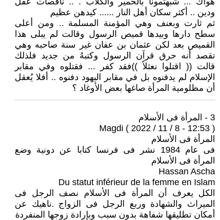
هواك ... شبهتمونا بالحمير والكلاب . .. ناقصات عقل
ودين .. أكثر سكان أهل النار ...... كيدهن عظيم
ثم ثارت وبعنف وهي المؤمنة المسلمة .. ومن أعلى
سطح دارها وبيدها قميص الرسول وقالت لم يبلى هذا
القميص بعد لكن عثمان بن عفان غير سنة صاحبه وهي
تقصد أنه حرق قرآن الرسول وكتبهُ من جديد فلذلك
قالت (( اقتلوا نعثلاً ))فقد كفر ... فقتلوه وفي مقابر
الإسلام لم يدفنوه بل في مقابر اليهود دفنوه .. أفلا يُعقل
أن مظلومية المرأة صاغها بعض الأوغاد ؟
3 - المرأة فى الأسلام
Magdi ( 2022 / 11 / 8 - 12:53 )
المرأة فى الأسلام
فى عام 1984 نشر فى فرنسا كتابا عن دونية وضع
المرأة فى الأسلام
Hassan Ascha
Du statut inférieur de la femme en Islam
الكل يعرف أن المرأة فى الأسلام نصف الرجل فى
الميراث والشهادة وربع الرجل فى الزواج .ناهيك عن
أمكان تطليقها شفاهة بدون سبب وبإرادة زوجها المنفردة