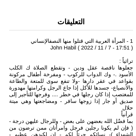
التعليقات
1 - المرأة العربية التي قتلوا منها النصفالإنساني
John Habil ( 2022 / 11 / 7 - 17:51 )
تراثياً :
جعلوها ناقصة عقل ودين - وتقطع الصلاة ك الكلب
الأسود .- وك الدواب للركوب - ومفرخة أطفال مركونة
بقواعد في عقر دارها -ولا تنفع سوى للمتعة والطاعة
والأنصياع- جسدها للأكل إذا جاع الرجل وكرامتها مهدورة
للمغتصب إذا كان رجلها في خطر .... وفرجها للتأجير إلى
صديق أو جار إذا زوجها سافر - ومضاجعتها وهي ميتة
حلال
قرأنياً
بما فضٌل الله بعضهن على بعض - وللرجال عليهن درجة -
( فإن لم يكونا رجلين فرجل وامرأتان ممن ترضون من
الشهداء )- نسائكم حرثاً لكم - إن لكيدهن عظيم -