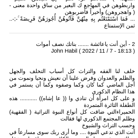
واربطوهن في المهاجع ك البعير من ساق واحدة معنى -
( واهجروهن) وأخيراً فأضربوهن
... فَمَا اسْتَمْتَعْتُم بِهِ مِنْهُنَّ فَآتُوهُنَّ أُجُورَهُنَّ فَرِيضَةً ۚ-;-..
ثمن الإستمتاع
2 - أين أنت ياعائشة ....... بناتك نصف أموات
John Habil ( 2022 / 11 / 7 - 18:13 )
خلف لنا الفقه والتراث كل أسباب التخلف والجهل
والظلم والعدوان وفرض علينا أن نعيش ونحيا ونموت من
أجل الماضي كما كان وكما وصفوه وكما أن يستمر في
هذا النظام الذكوري
و على كل امرأة أن تنادي وا (( عا إشاه)) ........... هذه
الطفلة الثائرة المتمردة
الحميراءالتي ضاقت كل أنواع النبوة التراثية ( الفقهية)
وظلم المجتمع الذكوري لها فقالت
وحسب التراث والشيوخ
أنت الذي تدعي النبوة .... وما أرى ربك سوى مسارعاً في