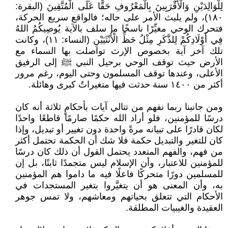
لِلْوَالِدَيْنِ وَالْأَقْرَبِينَ بِالْمَعْرُوفِ حَقًّا عَلَى الْمُتَّقِينَ (البقرة:
١٨٠)، ولم يلبث الأمر على حاله؛ فالواقع سريع الحركة،
فتحرك الوحي مغيِّرًا ناسخًا ما سلف بالآية يُوصِيكُمُ اللهُ
فِي أَوْلَادِكُمْ لِلذَّكَرِ مِثْلُ حَظِّ الْأُنْثَيَيْنِ (النساء: ١١)، وكانت
تلك آخر آية بخصوص الإرث تواصلت بها السماء مع
الأرض حيث توقف الوحي برحيل النبي ﷺ إلى الرفيق
الأعلى، وعندها توقف المسلمون وحتى اليوم، رغم مرور
أكثر من ١٤٠٠ سنة حدثت فيها متغيراتٌ كبرى وهائلة.
ومن جانبنا ربما نفهم من تتالي آيات بأحكامٍ ثلاثة أنه كان
درسًا للمؤمنين، فلو أراد الله حكمًا صارمًا قاطعًا واحدًا
لكان قادرًا على تبيانه مرةً واحدة دون تغيير أو تبديل، وإذا
كان للتغير والتبديل حكمة فلا شك أن الحكمة تحتمل أكثر
من فهم، والفهم المتعدد يحتمل القول أن ذلك كان درسًا
للمؤمنين للاعتبار، وأن الإسلام ليس متجمدًا ثابتًا، بل إن
للمسلمين دورًا متحركًا فاعلًا فيه ما داموا هم المؤمنين
به، وأن المعنى هو أن يتغيَّروا بتغير المستجدات في
الأحكام التي تتعلق بحياتهم ومعاشهم، ولا تمس جوهر
العقيدة والغيبيات المطلقة.