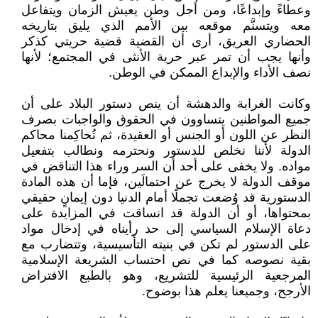
وعطاءً وإبداعًا، ومن أجل وطن يعيش الزمان ويتفاعل
معه ويتسنَّم موقعه بين الأمم الذي يليق بتاريخه
الحضاري العريق، أرى أن القضية قضية حريتي كذكر
وأنها يجب أن تمر عبر حرية الأنثى في المجتمع؛ لأنها
نصف الأداء والإبداع الممكن في الوطن.
وكانت الغرابة والدهشة أن ينص دستور البلاد على أن
جميع المواطنين يتساوون في الحقوق والواجبات بصرف
النظر عن اللون أو الجنس أو العقيدة، ثم تُحاكِمنا محاكم
الدولة لأننا نخلص للدستور ونحترمه ونطالب بتفعيل
مواده. ولا يخفى على أحد أن السر وراء هذا التناقض في
موقف الدولة لا يخرج عن احتمالَين، فإما أن هذه المادة
الدستورية قد وُضعت تجملًا أمام الدنيا دون إيمانٍ حقيقي
بمحتواها، أو أن الدولة قد انساقت في المزايدة على
دعاة الإسلام السياسي إلى حد رأيناه في إدخال مواد
على الدستور لم تكن في بنيته التأسيسية، وتتضارب مع
بقية نصوصه كما في نص احتساب الشريعة الإسلامية
المرجعية الرئيسية للتشريع، وهو بالطبع الافتراض
الأرجح، وجميعنا يعلم هذا بوضوح.