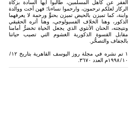
الفقر عن كاهل المسلمين، طالبوا أيها السادة بزكاة
الركاز لعلكم ترحمون، وارحموا نساءنا؛ فهن أخت ووالدة
وابنة، كما تميزن بالحيض تميزن بحنوٍّ ورحمة لا يعرفهما
الذكور، وهنا الخلاف الفسيولوجي، وهنا أثره الحقيقي
ونتيجته، الحنان الأنثوي الذي يجعل الحياة تخضرُّ أمامنا
مقابل القسوة الذكورية الغشوم التي تصيب حياتنا
بالجفاف والتصحُّر.
١ تم نشره في مجلة روز اليوسف القاهرية بتاريخ ١٢ /
١٠ / ١٩٩٨م العدد ٣٦٧٠.