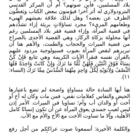
بلاد المسلمين، فأين صوتهم؟ أم أن المركز القدسي
البترودولاري له أثر آخر! فيؤمنون ببعض الكتاب ويَغضُّون
الطرف عن بعضه؟ وهل لذلك علاقة بعيشهم الهنيء
وطعامهم المريء؟ مجرد تساؤلاتٍ بريئة إزاء تشدُّدهم
في قضية المرأة، وإزاء قضية فقر بلاد المسلمين رغم
أنها محلولة بزكاة الركاز، وهي القضية الأجدى بالصراخ
من قضية الميراث والحجاب والطمث، والأهم هنا أن
تبريرهم لنقص المرأة بعيوب فسيولوجية مردود عليهم
بالقرآن نفسه فنقرأ الآيات الكريمة وهي تتابع فَإِنْ كُنَّ
نِسَاءً فَوْقَ اثْنَتَيْنِ فَلَهُنَّ ثُلُثَا مَا تَرَكَ وَإِنْ كَانَتْ وَاحِدَةً فَلَهَا
النِّصْفُ وَلِأَبَوَيْهِ لِكُلِّ وَاحِدٍ مِنْهُمَا السُّدُسُ مِمَّا تَرَكَ (النساء:
١١).
هنا أيها السادة حالة مساواةٍ واضحة لم تضع باعتبارها
الحيض والنفاس كعلامات نقص، فمن مات وكان له أخ أو
أخت أو والدان أب وأم؛ تساويا في الميراث. الأمر إذن
ليس لعيبٍ جسدي يعوق المرأة عن أن تكون إنسانًا كامل
الأهلية، وإلا ما تساوت الأخت مع الأخ والأم مع الأب.
والكلمة الأخيرة: أسمعونا صوت عراككم من أجل رفع