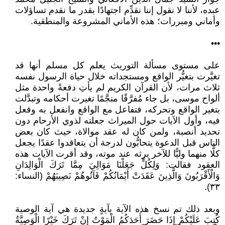
عبده، لأننا لا نقول إننا نقدِّم اجتهادًا بقدر ما نقدم تساؤلات
وأماني ومبررات؛ هذه الأماني المشروعة والمنطقية.
•••
على مستوى مسألة التوريث يعلم كل مسلم أنها قد
تغيَّرت بتغيُّر الواقع ومستجداته خلال حياة الرسول نفسه
ثلاث مرات، لأن القرآن الكريم لم يأتِ دفعةً واحدة مثل
ألواح موسى، بل جاء مُفرَّقًا منجَّمًا تغيرت أحكامه وتبدَّلت
بتغير الواقع وتحركه، فتفاعل مع الواقع وانفعل به وفعل
فيه، وأول الآيات حول الميراث جعلته لذوي الأرحام دون
تحديد أنصبة، ولمن كان له عقد موالاة، حيث كان بعض
الناس قبل الدعوة يتحابُّون لدرجة أن يتعاقدوا عقدًا يجعل
كلًّا منهما وليًّا للآخر يرثه عند موته، وقد أقرت الآيات هذه
العقود فقالت: وَلِكُلٍّ جَعَلْنَا مَوَالِيَ مِمَّا تَرَكَ الْوَالِدَانِ
وَالْأَقْرَبُونَ وَالَّذِينَ عَقَدَتْ أَيْمَانُكُمْ فَآتُوهُمْ نَصِيبَهُمْ (النساء:
٣٣).
وبعد ذلك تم نسخ هذه الآية بآيةٍ جديدة هي آية الوصية
كُتِبَ عَلَيْكُمْ إِذَا حَضَرَ أَحَدَكُمُ الْمَوْتُ إِنْ تَرَكَ خَيْرًا الْوَصِيَّةُ