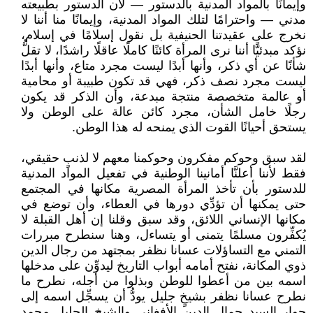
وإيمانًا بالمواد المدنية بالدستور — لأن الدستور بطبيعته
مدني — واحترامًا لتلك المواد المدنية، وإيمانًا منا أننا لا
نخرج على عقيدتنا الحنيفية بل نقول إسلامًا في إسلام،
نؤكد مبدئيًّا أننا نرى المرأة كائنًا كاملًا عاقلًا راشدًا، لا تقلُّ
شأنًا عن أي ذكر، وأنها أبدًا ليست مجرد متاع، وأنها أبدًا
ليست مجرد نصف ذكر، فهي قد تكون طبيبة أو محامية
أو عالمة متخصصة منتجة مبدعة، وأن الذكر قد يكون
رجلًا خامل الشأن، مجرد كائن عالة على الوطن ولا
يستحق أحيانًا القوت الذي يمنحه له هذا الوطن.
لقد سبق وحوكم مفكرون وحوكمنا معهم لا لذنبٍ حقيقي،
فقط لأننا أعلنَّا أمانينا الوطنية في تفعيل المواد المدنية
للدستور بأن تأخذ المرأة المصرية مكانها في المجتمع
حتى يمكنها أن تؤدِّي دورها في العطاء، وأن توضع في
مكانها الإنساني اللائق، وقد سبق وقلنا إن أهل القبلة لا
يُكفِّرون مسلمًا يتمنى أو يتساءل، وهنا سنطرح مبررات
التمني مع التساؤلات عسانا نظفر بمجتهد من رجال الدين
ذوي المكانة، نفتح أمامه أبواب التاريخ ليدوِّن على مدخلها
اسمه بين من أعطوا للوطن وبذلوا من أجله، نطرح ما
نطرح عسانا نظفر بشيخٍ جليل يودُّ أن يسجِّل اسمه إلى
جوار السيد جمال الدين الأفغاني والشيخ الجليل محمد