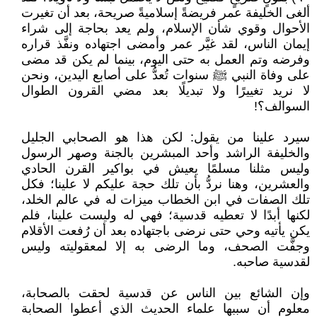
ألغى الخليفة عمر فريضةً إسلاميةً صريحة، بعد أن تغيرت
الأحوال وقوي شأن الإسلام، ولم يعد بحاجة إلى شراء
إيمان الناس، لقد غيَّر عمر وأمضى اجتهاده ونفَّذ قراره
وفرضه وتم العمل به حتى اليوم، بينما لم يكن قد مضى
على وفاة النبي ﷺ سنوات تُعدُّ على أصابع اليدين، ونحن
لا نريد تغييرًا ولا تبديلًا بعد مضي القرون الطوال
السوالف؟!
سيرد علينا من يقول: لكن هذا هو الصحابي الجليل
والخليفة الراشد وأحد المبشرين بالجنة وصهر الرسول
وليس مثلنا مسلمًا يعيش في بواكير القرن الحادي
والعشرين، وهنا نردُّ بأن تلك حجة عليكم لا علينا؛ فكل
تلك الصفات في ابن الخطاب ميزات له في عالم الخلد،
لكنها أبدًا لا تعطيه قدسية؛ فهي له وليست علينا، فلم
يكن يأتيه وحي حتى نرضى باجتهاده بعد أن رُفعت الأقلام
وجفَّت الصحف، وما الرضى به إلا لمعقوليته وليس
لقدسية صاحبه.
وإن الشائع بين الناس عن قدسية لحقت بالصحابة،
معلوم أن سببها علماء الحديث الذي أعطوا الصحابة