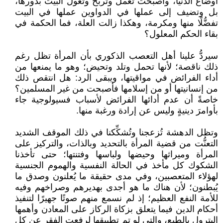
أوضاع الدنيا، وأصبحت تعمل وتربح وتعول البيت بدورها،
بل وتضيف إلى عملها في الدواوين عملها في البيت
تفضُّلًا منها ومكرمة، وهكذا زالت العلة، فما الحكمة في
بقاء الحكم المعلول؟
سيردُّ علينا أهل التعصب الذكوري بأن المرأة تظل رغم
ذلك ناقصة؛ لأنها تحمل وتلد وتحيض؛ وهو ما يمنعها من
أداء الفرائض في مواقيتها، ويبقى الرد: هل انتقص ذلك
من إنسانيتها أو من إسلامها فأصبحت من غير المسلمين؟
خاصةً أن عدم أدائها الفرائض لأسباب فسيولوجية جاء
بأوامرَ دينيةٍ وليس عن إرادة ورغبة منها.
وتظل الدهشة تُزعجنا وتُشكِّكنا في ذلك الموقف الشديد
التعنُّت من قضية المرأة بالتحديد وبالذات، والتركيز على
المرأة وميراثها وحيضها ولباسها وفتنتها؛ حتى تأخذنا
الشكوك كل مأخذ في الحالة النفسية والهموم الجنسية
لهؤلاء المتعصبين، وفي مدى حقيقة ما يُعلنون وصدق ما
يُبطنون؛ لأن هناك ما هو أجدى بهديرهم وصراخهم وفيه
للأمة النفع العظيم؛ إذ لم نسمع منهم صوتًا جهيرًا لتنفيذ
أحكام الدين فيما يتعلق بزكاة الركاز على المعادن وأهمها
البترول بالطبع، والتي لو تم تطبيقها لرفعت الفقر عن كل