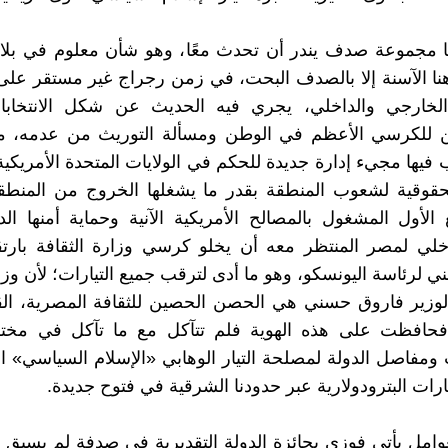
 مجموعة صدف يندر أن تحدث معًا، وهو شأن معلوم في بلادن
نا الآسنة إلا بالصدف البحت، في زمن رجراج غير مستقر عل
لخارجي والداخلي، يجري فيه الحديث عن شكل الانتخابا
 للكرسي الأعظم في الوطن ومسألة التوريث من عدمه، م
ب فيها مجيء إدارة جديدة للحكم في الولايات المتحدة الأمريكية
حقوقية لشعوب المنطقة بقدر ما يشغلها الخروج من المنطقة
 الأول المشغول بالمصالح الأمريكية الآنية وحماية أمنها ال
خلي لمصر المنتظر معه أن يخلو كرسي وزارة الثقافة بارتقا
 لرئاسة اليونسكو، وهو ما أدى لترقب جميع التيارات؛ لأن وزار
وزير فاروق حسني هي الحصن الحصين للثقافة المصرية، الق
 فحافظت على هذه الهوية فلم تتآكل مع ما تآكل في مخت
فاصل الدولة لمصلحة التيار الوهابي «الإسلام السياسي» ا
ارات البترودولارية عبر حدودنا الشرقية في فتوح جديدة.
وامل يأتي فوزي بجائزة الدولة التقديرية في صدفة لم يسبق ترت