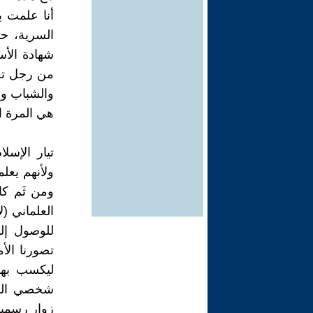
أنا علمت به
السرية، ح
شهادة الأس
من رجل تعل
والشباب وا
هي المرة ا
تيار الإسل
ولأنهم يعل
ومن ثَم كا
العلماني (
للوصول إلى
تصورنا الأ
ليكسب بها 
شخصي المتو
زوار رسميي