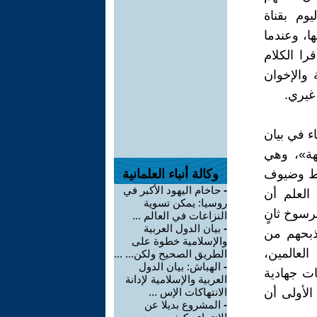
وم بقناة
، وعندما
را الكلام
 والإخوان
غيري.
اء في بيان
هة»، وهي
باط وضيوف
وكالة أنباء العلمانية
-
حاخام اليهود الأكبر في
العلم أن
روسيا: يمكن تسوية
رسوخ ثانٍ
النزاعات في العالم ...
-
بيان الدول العربية
ذبحهم من
والإسلامية خطوة على
العالمين،
الطريق الصحيح ولكن... ...
-
الهباش: بيان الدول
ت جهادية
العربية والإسلامية لإدانة
الأولى أن
الانتهاكات الإس ...
-
المشروع بديلا عن