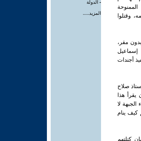
-
الدولة
 الممنوحة
المزيد.....
ه، وقتلوا
دون مقر،
 إسماعيل
يذ أجندات
 بحضور الأستاذ صلاح
 يقرأ هذا
الجبهة لا
 كيف ينام
ن كتلتهم