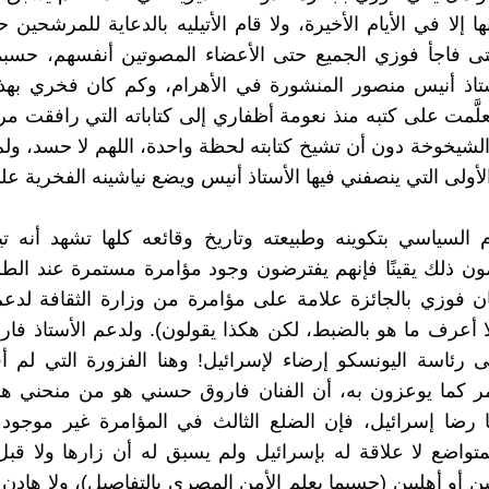
ا إلا في الأيام الأخيرة، ولا قام الأتيليه بالدعاية للمرشحين 
تى فاجأ فوزي الجميع حتى الأعضاء المصوتين أنفسهم، حسبم
تاذ أنيس منصور المنشورة في الأهرام، وكم كان فخري بهذه
َّمت على كتبه منذ نعومة أظفاري إلى كتاباته التي رافقت مر
لشيخوخة دون أن تشيخ كتابته لحظة واحدة، اللهم لا حسد، ول
لأولى التي ينصفني فيها الأستاذ أنيس ويضع نياشينه الفخرية 
ام السياسي بتكوينه وطبيعته وتاريخ وقائعه كلها تشهد أنه تي
مون ذلك يقينًا فإنهم يفترضون وجود مؤامرة مستمرة عند الط
ن فوزي بالجائزة علامة على مؤامرة من وزارة الثقافة لدع
لا أعرف ما هو بالضبط، لكن هكذا يقولون). ولدعم الأستاذ ف
 رئاسة اليونسكو إرضاء لإسرائيل! وهنا الفزورة التي لم أف
مر كما يوعزون به، أن الفنان فاروق حسني هو من منحني هذ
رضا إسرائيل، فإن الضلع الثالث في المؤامرة غير موجود أ
اضع لا علاقة له بإسرائيل ولم يسبق له أن زارها ولا قبل
ن أو أهليين (حسبما يعلم الأمن المصري بالتفاصيل)، ولا هاد