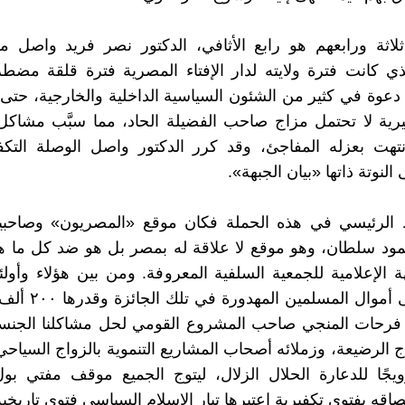
ثلاثة ورابعهم هو رابع الأثافي، الدكتور نصر فريد واصل 
ذي كانت فترة ولايته لدار الإفتاء المصرية فترة قلقة مض
دعوة في كثير من الشئون السياسية الداخلية والخارجية، حت
ية لا تحتمل مزاج صاحب الفضيلة الحاد، مما سبَّب مشاكل 
تهت بعزله المفاجئ، وقد كرر الدكتور واصل الوصلة التكفي
 النوتة ذاتها «بيان الجبهة».
ط الرئيسي في هذه الحملة فكان موقع «المصريون» وصاحبيه
ود سلطان، وهو موقع لا علاقة له بمصر بل هو ضد كل ما 
ة الإعلامية للجمعية السلفية المعروفة. ومن بين هؤلاء وأو
مُلْتاعة على أموال المسل
 فرحات المنجي صاحب المشروع القومي لحل مشاكلنا الجنسي
ج الرضيعة، وزملائه أصحاب المشاريع التنموية بالزواج السياحي
ويجًا للدعارة الحلال الزلال، ليتوج الجميع موقف مفتي ب
اقه بفتوى تكفيرية اعتبرها تيار الإسلام السياسي فتوى تاريخية