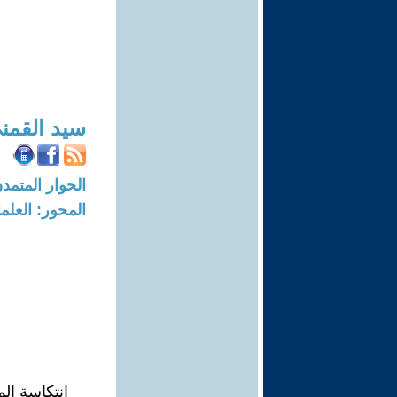
سيد القمن
الحوار المتمدن-العدد: 7323 - 22
المحور: العلما
انتكاسة ال