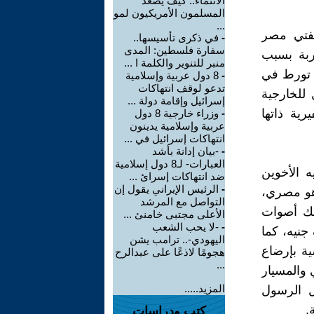
الانتماء.. كيف يصعد
المسلمون الأمريكيون لمو
...
مفتي مصر
-
في ذكرى تأسيسها..
سفارة فلسطين: المدى
طربة بسبب
منبر للتنوير والكلمة ا ...
ى تورط في
-
8 دول عربية وإسلامية
تدعو لوقف انتهاكات
للخارجية
إسرائيل وإقامة دولة ...
رية ذاتها
-
وزراء خارجية 8 دول
عربية وإسلامية يدينون
انتهاكات إسرائيل في ...
-
-بيان إدانة بأشد
العبارات- لـ8 دول إسلامية
 الأخوين
ضد انتهاكات إسرائ ...
-
الرئيس الإيراني يقول إن
هو مصري،
التواصل مع المرشد
لئك أصوات
الأعلى مجتبى خامنئ ...
-
-لا يحب الشعب
مين المهدورة في تلك الجائزة وقدرها ٢٠٠ ألف جنيه، كما
اليهودي-.. ترامب يشن
ة بإرضاع
هجومًا لاذعًا على عبدالرح
...
 والمسيار
المزيد.....
ول الرسول
.
كتب ودراسات