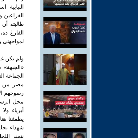
النيابية ا
الفراعين و
طالبته أن 
الفارغ ده،
لمواجهتي و
ولم يكن غري
«الجبهة» 
الجماعة ال
مصر من ال
رسوخهم الأو
محل الرسوخ
أبرياء ولا
يطمئننا هن
شهداء يخلد
نتمنى اللحا