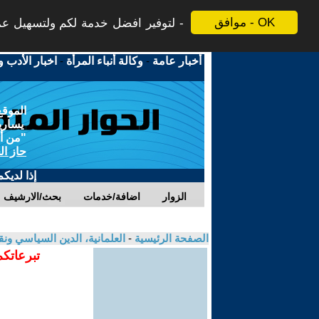
موافق - OK
لتوفير افضل خدمة لكم ولتسهيل عملي
أخبار عامة
-
وكالة أنباء المرأة
-
اخبار الأدب و
الموقع
يسارية
"من أج
حاز ال
إذا لديك
الزوار
اضافة/خدمات
بحث/الارشيف
الصفحة الرئيسية
-
العلمانية، الدين السياسي ونق
تبرعاتكم