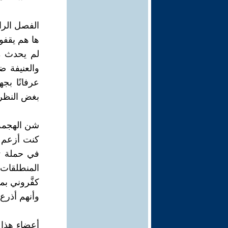
الفصل الرا
ها هم يقفون
لم يحدث م
والعنيفة 
عرفانًا ب
بغض النظر 
شن الهجمة 
كنت أزعم أ
في حملة ت
المنطلقات،
كفَّروني بم
وأنهم أذرع
أعضاء هذا 