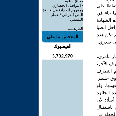
صالح سلوم
حفاظًا على
-
التواصل الحضاري
ومفهوم الحداثة في قراءة
ا جاء في
النص القراني / عمار
التميمي
 الشهادة
احل الصبا
المزيد.....
م تكن هذه
المعجبين بنا على
على صدري.
الفيسبوك
3,732,970
ار تآمري،
رف الآخر،
م التطرف
اروق حسني
همها. ولو
ه الجائزة
صلًا؛ لأن
 باستقبال
ن لحظة في