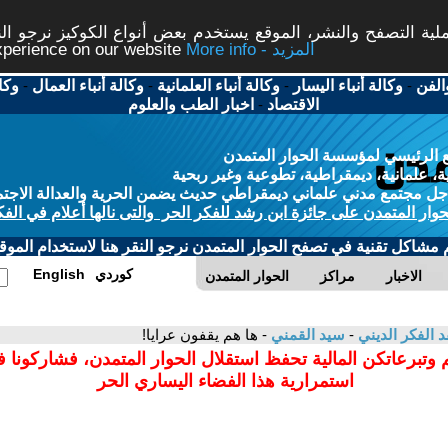
ة التصفح والنشر، الموقع يستخدم بعض أنواع الكوكيز نرجو النق
More info - المزيد
experience on our website
الفن
-
وكالة أنباء اليسار
-
وكالة أنباء العلمانية
-
وكالة أنباء العمال
-
وكا
الاقتصاد
-
اخبار الطب والعلوم
 الرئيسي لمؤسسة الحوار المتمدن
، علمانية، ديمقراطية، تطوعية وغير ربحية
ل مجتمع مدني علماني ديمقراطي حديث يضمن الحرية والعدالة الاجتم
حوار المتمدن على جائزة ابن رشد للفكر الحر والتى نالها أعلام في الفك
م مشاكل تقنية في تصفح الحوار المتمدن نرجو النقر هنا لاستخدام الموقع
كوردي
English
الاخبار
مراكز
الحوار المتمدن
د الفكر الديني
-
سيد القمني
- ها هم يقفون عرايا!
 وتبرعاتكن المالية تحفظ استقلال الحوار المتمدن، فشاركونا 
استمرارية هذا الفضاء اليساري الحر