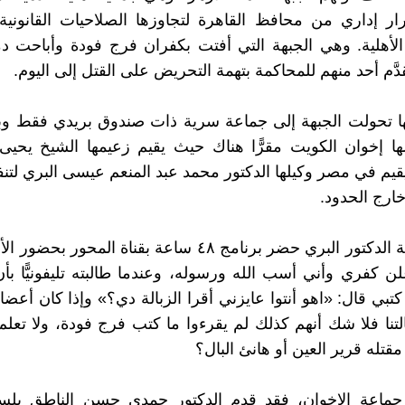
 بقرار إداري من محافظ القاهرة لتجاوزها الصلاحيات القانونية
لأهلية. وهي الجبهة التي أفتت بكفران فرج فودة وأباحت دم
دَّم أحد منهم للمحاكمة بتهمة التحريض على القتل إلى اليوم.
ها تحولت الجبهة إلى جماعة سرية ذات صندوق بريدي فقط وب
ا إخوان الكويت مقرًّا هناك حيث يقيم زعيمها الشيخ يحيى
يم في مصر وكيلها الدكتور محمد عبد المنعم عيسى البري لتنف
ارج الحدود.
وكيل الجبهة الدكتور البري حضر برنامج ٤٨ ساعة بقناة المحور
 كفري وأني أسب الله ورسوله، وعندما طالبته تليفونيًّا بأن
ي قال: «اهو أنتوا عايزني أقرا الزبالة دي؟» وإذا كان أعضاء 
لتنا فلا شك أنهم كذلك لم يقرءوا ما كتب فرج فودة، ولا تعلم
قتله قرير العين أو هانئ البال؟
 جماعة الإخوان، فقد قدم الدكتور حمدي حسن الناطق بلسا