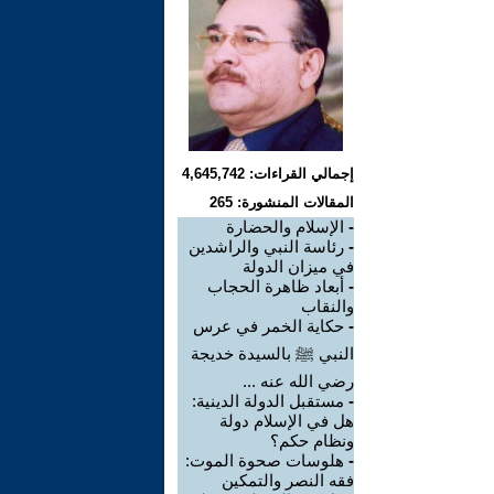
إجمالي القراءات: 4,645,742
المقالات المنشورة: 265
-
الإسلام والحضارة
-
رئاسة النبي والراشدين
في ميزان الدولة
-
أبعاد ظاهرة الحجاب
والنقاب
-
حكاية الخمر في عرس
النبي ﷺ بالسيدة خديجة
رضي الله عنه ...
-
مستقبل الدولة الدينية:
هل في الإسلام دولة
ونظام حكم؟
-
هلوسات صحوة الموت:
فقه النصر والتمكين