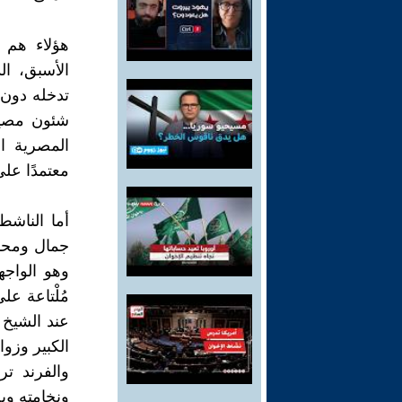
هؤلاء هم 
الأسبق، ال
تدخله دون 
شئون مصير
المصرية ان
معتمدًا على
أما الناش
جمال ومحم
وهو الواجه
عند الشيخ
الكبير وزوا
والفرند تر
ونخامته وبص