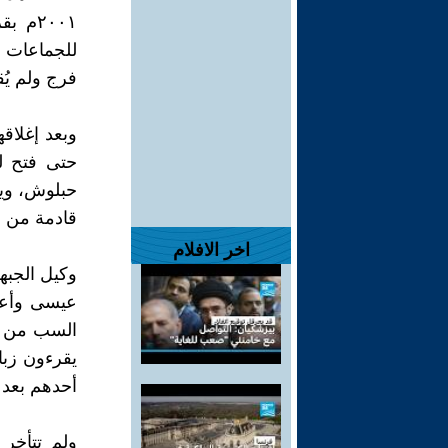
٢٠٠١م
للجماعات ا
فرج ولم يُق
وبعد إغلاق
حتى فتح له
حبلوش، ويق
قادمة من خ
اخر الافلام
عيسى وأعلن
السب من كتب
يقرءون زبا
أحدهم بعد م
ولم تتأخر