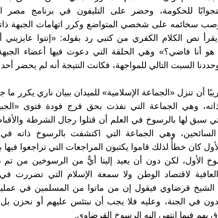
ستجوابًا للحكومة، وحضر على التليفون في برنامج مصر الي
صب سخائمه على شخصي المتواضع وكرر اتهامات الجبهة ذاتها
يقرأ نص الكلام الكفري من كتبي رد بقوله: «إنتوا عايزيني أق
 هو أنا فاضي؟» وهي الحلقة التي دعوت فيها أعضاء الجبهة
حددنا السبت التالي للمواجهة، فكانت النتيجة أنه لم يحضر أحد 
بًا أن تنزل «الجماعة الإسلامية» للميدان ببيان ناري يكرر ما ج
ذاته، وهي الجماعة التي نفذت بحق فرج فودة فتوى «الجب
تي سبق لها بالرسوخ في العلم أن قتلوا رجال الشرطة والأق
سائحين، وهي الجماعة التي اكتشفت بالرسوخ ذاته في 
ل كان خطأً لذلك قاموا يكتبون المراجعات التي تراجعوا فيها ب
 الأول، لكن دون أن يعيد إلينا أيٌّ من الرسوخين من تم 
 العافية لاقتصاد الوطن ولا سمعة الإسلام التي تضررت في 
ا الشيخ قرضاوي فيقول إن من ماتوا من المسلمين في عمليا
ون في الجنة، وعليه فلا يجب أن نبتئس عليهم أو نحزن بل 
ق بهم فيما انتهى إليه الرسوخ القرضاوي.