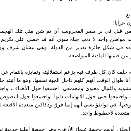
بع
 عرايا!
ن قبل في بر مصر المحروسة أن تم شن مثل تلك الهجم
ضد مواطن واحد لا ذنب جناه سوى أنه قد حصل على تكريم
جهده في شكل جائزة تقدير من الدولة، وهي نيشان شرف وو
عن قيمتها المادية المتواضعة.
حلف كان كل طرف فيه يزعم استقلاليته وتمايزه بالتمام عن غي
نا طوال الوقت أنهم كلهم داخل الجبة نفسها، وهو ما أثبته 
شويه واغتيال معنوي ومجتمعي، اجتمعوا حول الأهداف، واجت
 واجتمعوا حتى حول الاتهامات ذاتها، واجتمعوا حول النصوص ذ
وجبها، في تواطؤ يشي أنهم إنما فرق ودكاكين متعددة الأقنعة ل
 متعددة لأخطبوط واحد.
الحلف أولهم «جبهة علماء الأزهر» وهي جمعية أهلية خدمية تم