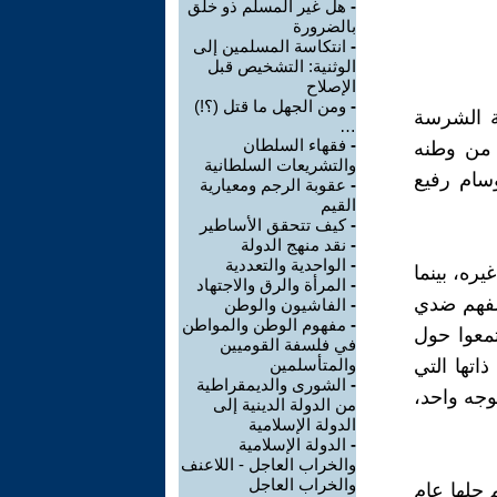
-
هل غير المسلم ذو خلق
بالضرورة
-
انتكاسة المسلمين إلى
الوثنية: التشخيص قبل
الإصلاح
-
ومن الجهل ما قتل (؟!)
ة الشرسة
…
-
فقهاء السلطان
 من وطنه
والتشريعات السلطانية
سام رفيع
-
عقوبة الرجم ومعيارية
القيم
-
كيف تتحقق الأساطير
-
نقد منهج الدولة
-
الواحدية والتعددية
ره، بينما
-
المرأة والرق والاجتهاد
حلفهم ضدي
-
الفاشيون والوطن
-
مفهوم الوطن والمواطن
معوا حول
في فلسفة القوميين
اتها التي
والمتأسلمين
-
الشورى والديمقراطية
وجه واحد،
من الدولة الدينية إلى
الدولة الإسلامية
-
الدولة الإسلامية
والخراب العاجل - اللاعنف
والخراب العاجل
 حلها عام