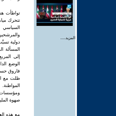
تواطأت هنا
تتحرك مياه
السياسي ا
والمرشحين
المزيد.....
دولية تسبَّ
المسألة ال
إلى المربع
الوضع الدا
فاروق حسني
ظلت مع ال
المواطنة.
ومؤسسات وم
صهوة الملي
مع هذه الع