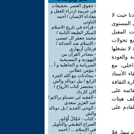
-
حقوق العصر. تحقيقات
في جريمة ازدراء العقل و
ا حيث لا
معاداة الإنسان / أحمد
التاوتي
ى المستوى
-
قراءة في تاريخ الاسلام
ت المقبل
المبكر الطبعة الثانية /
محمد جعفر ال عيسى
ع تحولات
-
الإسلام ضد الحداثة /
 لا تشغلها
فرغان أزيهاري
-
مصادر القرآن من
 والعودة
اليهودية و المسيحية
داخلي، مع
السريانية و الجاهلية و أ ...
/ مؤمن عقلاني
ء الأستاذ
-
محادثات مع الله الجزء
الرابع / نيل دونالد والش
ة الثقافة
-
مختصر كتاب الأرواح /
ائمة على
آلان كاردك
-
الفقيه لي نتسناو براكتو /
لف هيئات
عبد العزيز سعدي
لقادم على
-
الوحي الجديد / يل دونالد
والش
-
كتاب : حَمَّالُ أَوْجُهٍ..
الصراع الطبقي والتأويل
في الإسلام ... / احمد
يبها، فلا