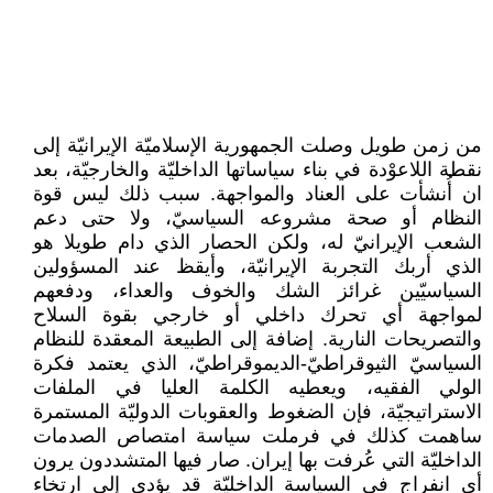
من زمن طويل وصلت الجمهورية الإسلاميّة الإيرانيّة إلى
نقطة اللاعوْدة في بناء سياساتها الداخليّة والخارجيّة، بعد
ان أُنشأت على العناد والمواجهة. سبب ذلك ليس قوة
النظام أو صحة مشروعه السياسيّ، ولا حتى دعم
الشعب الإيرانيّ له، ولكن الحصار الذي دام طويلا هو
الذي أربك التجربة الإيرانيّة، وأيقظ عند المسؤولين
السياسيّين غرائز الشك والخوف والعداء، ودفعهم
لمواجهة أي تحرك داخلي أو خارجي بقوة السلاح
والتصريحات النارية. إضافة إلى الطبيعة المعقدة للنظام
السياسيّ الثيوقراطيّ-الديموقراطيّ، الذي يعتمد فكرة
الولي الفقيه، ويعطيه الكلمة العليا في الملفات
الاستراتيجيّة، فإن الضغوط والعقوبات الدوليّة المستمرة
ساهمت كذلك في فرملت سياسة امتصاص الصدمات
الداخليّة التي عُرفت بها إيران. صار فيها المتشددون يرون
أي انفراج في السياسة الداخليّة قد يؤدي إلى ارتخاء