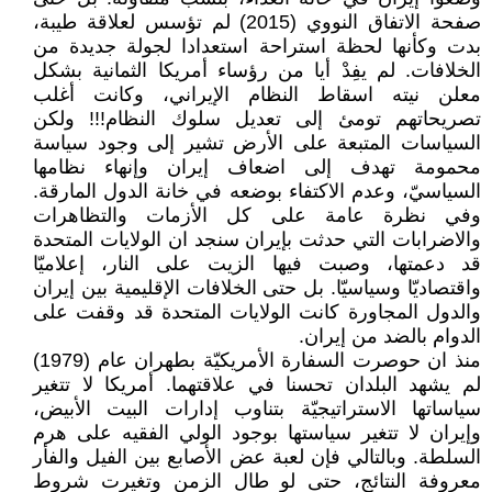
صفحة الاتفاق النووي (2015) لم تؤسس لعلاقة طيبة،
بدت وكأنها لحظة استراحة استعدادا لجولة جديدة من
الخلافات. لم يفِدْ أيا من رؤساء أمريكا الثمانية بشكل
معلن نيته اسقاط النظام الإيراني، وكانت أغلب
تصريحاتهم تومئ إلى تعديل سلوك النظام!!! ولكن
السياسات المتبعة على الأرض تشير إلى وجود سياسة
محمومة تهدف إلى اضعاف إيران وإنهاء نظامها
السياسيّ، وعدم الاكتفاء بوضعه في خانة الدول المارقة.
وفي نظرة عامة على كل الأزمات والتظاهرات
والاضرابات التي حدثت بإيران سنجد ان الولايات المتحدة
قد دعمتها، وصبت فيها الزيت على النار، إعلاميّا
واقتصاديّا وسياسيّا. بل حتى الخلافات الإقليمية بين إيران
والدول المجاورة كانت الولايات المتحدة قد وقفت على
الدوام بالضد من إيران.
منذ ان حوصرت السفارة الأمريكيّة بطهران عام (1979)
لم يشهد البلدان تحسنا في علاقتهما. أمريكا لا تتغير
سياساتها الاستراتيجيّة بتناوب إدارات البيت الأبيض،
وإيران لا تتغير سياستها بوجود الولي الفقيه على هرم
السلطة. وبالتالي فإن لعبة عض الأصابع بين الفيل والفأر
معروفة النتائج، حتى لو طال الزمن وتغيرت شروط