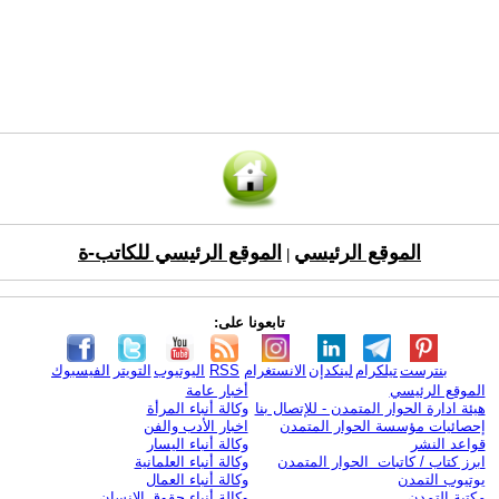
الموقع الرئيسي
الموقع الرئيسي للكاتب-ة
|
تابعونا على:
بنترست
تيلكرام
لينكدإن
الانستغرام
RSS
اليوتيوب
التويتر
الفيسبوك
الموقع الرئيسي
أخبار عامة
هيئة ادارة الحوار المتمدن - للإتصال بنا
وكالة أنباء المرأة
إحصائيات مؤسسة الحوار المتمدن
اخبار الأدب والفن
قواعد النشر
وكالة أنباء اليسار
ابرز كتاب / كاتبات الحوار المتمدن
وكالة أنباء العلمانية
يوتيوب التمدن
وكالة أنباء العمال
مكتبة التمدن
وكالة أنباء حقوق الإنسان