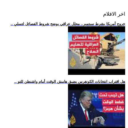
اخر الافلام
.. خروج أمريكا بشرط سبتمبر.. محلل عراقي يوضح شروط الفصائل لتسلي
.. هل اقتراب انتخابات الكونغرس يضيق هامش الوقت أمام واشنطن للتو