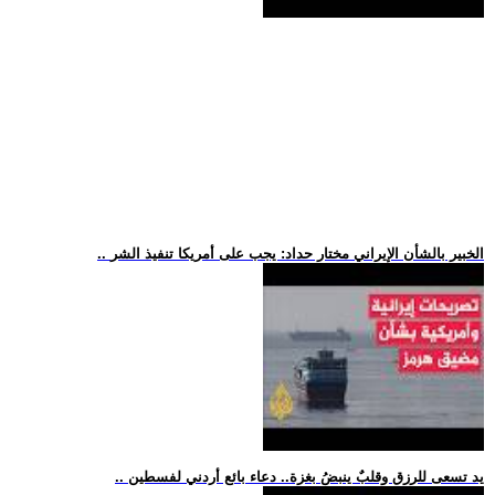
.. الخبير بالشأن الإيراني مختار حداد: يجب على أمريكا تنفيذ الشر
.. يد تسعى للرزق وقلبٌ ينبضُ بغزة.. دعاء بائع أردني لفسطين