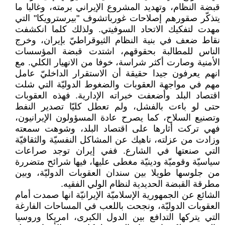
قبضة النظام، وتهديد المشروع الإيراني برمته، وغالبا ما
يتذكّر صقورهم إصلاحات غورباتشوف "بيرسترويكا" التي
مهدت لتفكيك الاتحاد السوفيتي. ولذلك كلما انكشفت
نقاط ضعف في بنية النظام الثيوقراطيّ بإيران، وخرج
الناس للمطالبة بحقوقهم، اشتدت قبضة المؤسسات
الأمنية وصارت أكثر شراسة، خوفا من الانهيار الكلي. مع
انهم يعرفون جيدا حقيقة أن الاستقرار الداخليّ عامل
مهم في مواجهة العقوبات والضغوط الدوليّة التي شلت
اقتصاد البلد وأضعفت خبراته الإدارية. فهذه العقوبات
حتى لو باءت بالفشل، ولم تعطل كليّا تصدير النفط
وتصنيع السلاح، كما يصرح عادة المسؤولون الإيرانيون،
فهي تركت أثارها على اقتصاد البلد، وشوهت سمعته
وزادت من عزلته، ناهيك عن المشاكل النفسيّة والثقافيّة
التي صنعتها في الشارع. ففي إيران توجد صراعات
سياسيّة وقوميّة ودينيّة مغطى عليها، فيها شرائح متضررة
من جلوسها طويلا بين سندان العقوبات الدوليّة، وبين
مطرقة القبضة الحديدية لنظام الولي الفقيه.
الشائع عن الجمهورية الإسلاميّة الإيرانيّة انها صمدت أمام
العقوبات الدوليّة، ونجحت باللعب في المساحات الفارغة
التي يتركها التدافع بين الدول الكبرى، امريكا وروسيا