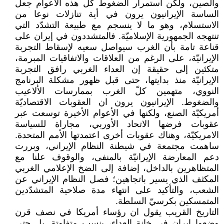
والصين، ولكن استمرار الضغوط كل هذه الأعوام جعل
الساسة الإيرانيون يرون في أية تنازلات نوعا من
الاستسلام، وهو ما لا ينسجم مع طبيعة التشدّد التي
تنتهجه الجمهورية الإسلاميّة. فالمتشددون في إيران على
قناعة تامة بأن الغرب سيواصل سعيه لإسقاط التجربة
الإيرانيّة، على الرغم من العلاقات والاتفاقيات المبرمة،
متكئين إلى حقيقة إن العداء الغربي رافق التجربة
الإيرانيّة منذ بدايتها، حتى قبل ظهور مشكلة البرنامج
النووي، متهمين كلّ الغرب بممارسات الألاعيب
والضغوط. الإيرانيون يرون ان العقوبات الاقتصاديّة
أمريكيّة الصنع، ولكنها في الأعوام الأخيرة توسعت عبر
عقوبات فرضها الاتحاد الأوربي، مجاراة للسياسة
الامريكيّة، وهناك عقوبات أخرى اعتمدتها الأمم المتحدة.
ساهمت مجتمعة في شيطنة النظام الإيراني، وبررت
دعم المعارضة الإيرانيّة بالمنفى، والوقوف علنا مع
المتظاهرين بالداخل، إضافة إلى الضخ الإعلامي الغربي
المكثف الذي يسير باتجاهين؛ فصل النظام الإيراني عن
الشعب، والتأكيد على انتهاء مدة صلاحية المتشدّدين
المتمسكين بكرسيّ السلطة.
التاريخ القريب يقول ان رؤساء أمريكا في نصف قرن
وضعوا إيران في خانة العداء، بنسب متفاوتة. بل حتى