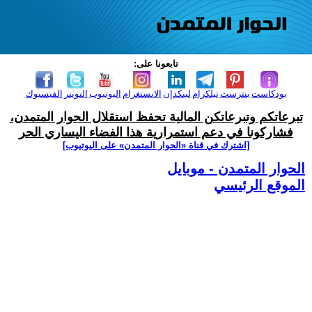
تابعونا على:
بودكاست
بنترست
تيلكرام
لينكدإن
الانستغرام
اليوتيوب
التويتر
الفيسبوك
تبرعاتكم وتبرعاتكن المالية تحفظ استقلال الحوار المتمدن،
فشاركونا في دعم استمرارية هذا الفضاء اليساري الحر
[اشترك في قناة ‫«الحوار المتمدن» على اليوتيوب]
الحوار المتمدن - موبايل
الموقع الرئيسي