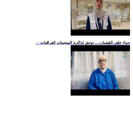
.. -حواء خلف القضبان-... توثيق لذاكرة السجينات العراقيات