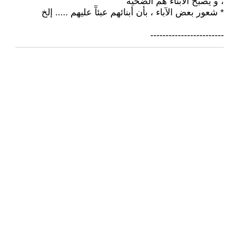
، و يصبح الأبناء هم الضحية
* شعور بعض الآباء ، بأن أبنائهم عبئآٓ عليهم ..... إلخ
------------------------