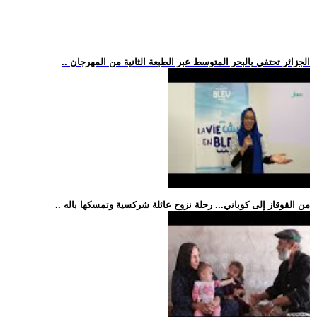
.. الجزائر تحتفي بالبحر المتوسط عبر الطبعة الثانية من المهرجان
.. من القوقاز إلى كوباني... رحلة نزوح عائلة شركسية وتمسكها باله