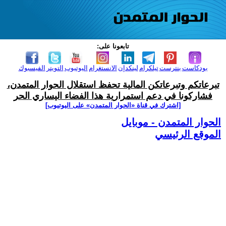
تابعونا على:
بودكاست
بنترست
تيلكرام
لينكدإن
الانستغرام
اليوتيوب
التويتر
الفيسبوك
تبرعاتكم وتبرعاتكن المالية تحفظ استقلال الحوار المتمدن،
فشاركونا في دعم استمرارية هذا الفضاء اليساري الحر
[اشترك في قناة ‫«الحوار المتمدن» على اليوتيوب]
الحوار المتمدن - موبايل
الموقع الرئيسي